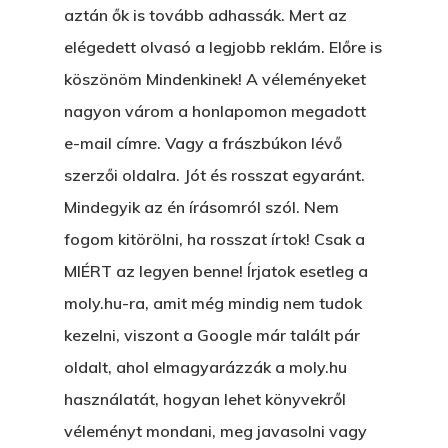
aztán ők is tovább adhassák. Mert az
elégedett olvasó a legjobb reklám. Előre is
köszönöm Mindenkinek! A véleményeket
nagyon várom a honlapomon megadott
e-mail címre. Vagy a frászbúkon lévő
szerzői oldalra. Jót és rosszat egyaránt.
Mindegyik az én írásomról szól. Nem
fogom kitörölni, ha rosszat írtok! Csak a
MIÉRT az legyen benne! Írjatok esetleg a
moly.hu-ra, amit még mindig nem tudok
kezelni, viszont a Google már talált pár
oldalt, ahol elmagyarázzák a moly.hu
használatát, hogyan lehet könyvekről
véleményt mondani, meg javasolni vagy