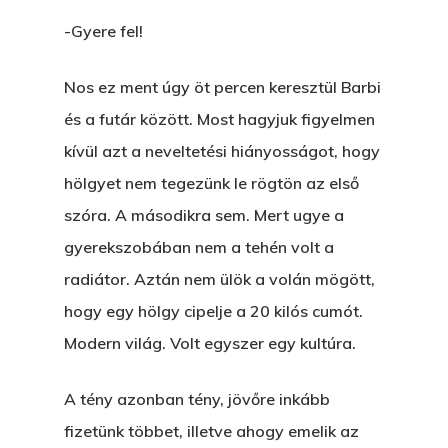
E:
hello@themenectar.c
Egy Világbajnokságot,
-Gyere fel!
VOLT EGYSZER EGY KI
Nos ez ment úgy öt percen keresztül Barbi
ÁRULÓ!
és a futár között. Most hagyjuk figyelmen
kívül azt a neveltetési hiányosságot, hogy
A Kaszinó
hölgyet nem tegezünk le rögtön az első
AZ IGAZI AJÁNDÉK
szóra. A másodikra sem. Mert ugye a
Párizs És Újra MI
gyerekszobában nem a tehén volt a
radiátor. Aztán nem ülök a volán mögött,
Egy Hitelt, Ödön?
hogy egy hölgy cipelje a 20 kilós cumót.
ELMENT A VILLAMOS
Modern világ. Volt egyszer egy kultúra.
EGY BANKOT, ÖDÖN?
A tény azonban tény, jövőre inkább
GYERE VELEM
fizetünk többet, illetve ahogy emelik az