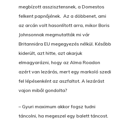
megbízott asszisztensnek, a Domestos
felkent papnőjének. Az a döbbenet, ami
az arcán volt hasonlított arra, mikor Boris
Johnsonnak megmutatták mi vár
Britanniára EU megegyezés nélkül. Később
kiderült, azt hitte, azt akarjuk
elmagyarázni, hogy az Alma Roadon
azért van lezárás, mert egy markoló szedi
fel lépésenként az aszfaltot. A lezárást
vajon miből gondolta?
– Gyuri maximum akkor fogsz tudni
táncolni, ha megeszel egy balett táncost.