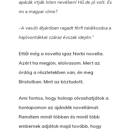
apácák irtják Isten nevében! Hű de jó volt. És
mi a magyar címe?
-A vasúti átjáróban ragadt férfi találkozása a
hajóvontákkal száraz évszak idején.”
Ettől még a novella igaz Norbi novella.
Azért ha megjön, elolvasom. Mert az
ördög a részletekben van, én meg
Bristolban. Mint az köztudott.
Ami fontos, hogy holnap olvashatjátok a
honlapomon az ajándék novellámat.
Remélem minél többen és minél több
embernek adjátok majd tovább, hogy