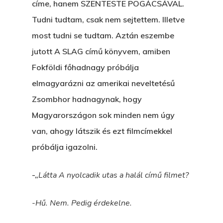
címe, hanem SZENTESTE POGÁCSÁVAL.
Tudni tudtam, csak nem sejtettem. Illetve
most tudni se tudtam. Aztán eszembe
jutott A SLAG című könyvem, amiben
Fokföldi főhadnagy próbálja
elmagyarázni az amerikai neveltetésű
Zsombhor hadnagynak, hogy
Magyarországon sok minden nem úgy
van, ahogy látszik és ezt filmcímekkel
próbálja igazolni.
-„
Látta A nyolcadik utas a halál című filmet?
-Hű. Nem. Pedig érdekelne.