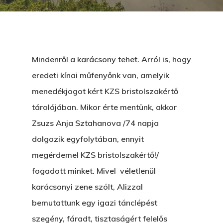
Mindenről a karácsony tehet. Arról is, hogy
eredeti kínai műfenyőnk van, amelyik
menedékjogot kért KZS bristolszakértő
tárolójában. Mikor érte mentünk, akkor
Zsuzs Anja Sztahanova /74 napja
dolgozik egyfolytában, ennyit
megérdemel KZS bristolszakértő!/
fogadott minket. Mivel véletlenül
karácsonyi zene szólt, Alizzal
bemutattunk egy igazi tánclépést
szegény, fáradt, tisztaságért felelős