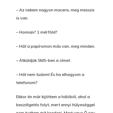
Főoldal
– Az nekem nagyon macera, meg messze
Bolt
is van.
Könyveim
– Honnan? 1 mérföld?
Novellák
A Veszett Ügy
– Hát a papíromon más van, meg minden.
Szerelem És…
Rólam
Novellák
– Átküldjük SMS-ben a címet.
A Jóember
Álomszekrény
Blog
– Hát nem tudom! És ha elhagyom a
A Vér Nem Válik Vízzé
Eltojtuk Nyuszi
Feliratkozás
Bristolt Látni
telefonom?
Egy Nyár
EGY LAKTANYÁT, ÖDÖ
Kapcsolat
Ekkor én már kijöttem a hálóból, ahol a
Ajándék – Karácsonyi
A PESTIA
Bakker Gyuri
beszélgetés folyt, mert ennyi hülyeséggel
Történetek
Az Elveszett Fejezet
nem tudtam mit kezdeni. Mert ugye Ő egy