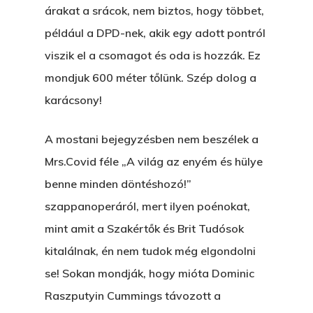
KÖNYVESBOLTBA, ANY
árakat a srácok, nem biztos, hogy többet,
például a DPD-nek, akik egy adott pontról
A „BECSÜLETES” ÜGY
viszik el a csomagot és oda is hozzák. Ez
Hogyan Tudta Feladni 
mondjuk 600 méter tőlünk. Szép dolog a
Egyházasmordízomad
karácsony!
Kartalherczeghy Aurél
A mostani bejegyzésben nem beszélek a
Mrs.Covid féle „A világ az enyém és hülye
benne minden döntéshozó!”
szappanoperáról, mert ilyen poénokat,
mint amit a Szakértők és Brit Tudósok
kitalálnak, én nem tudok még elgondolni
se! Sokan mondják, hogy mióta Dominic
Raszputyin Cummings távozott a