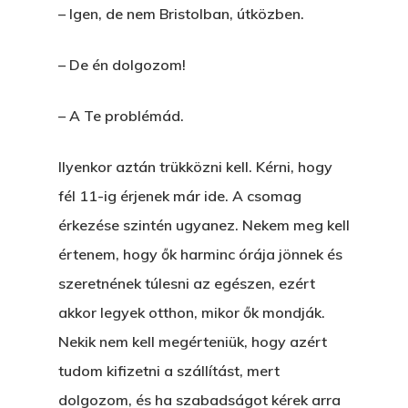
– Igen, de nem Bristolban, útközben.
– De én dolgozom!
– A Te problémád.
Ilyenkor aztán trükközni kell. Kérni, hogy
fél 11-ig érjenek már ide. A csomag
érkezése szintén ugyanez. Nekem meg kell
értenem, hogy ők harminc órája jönnek és
szeretnének túlesni az egészen, ezért
akkor legyek otthon, mikor ők mondják.
Nekik nem kell megérteniük, hogy azért
tudom kifizetni a szállítást, mert
dolgozom, és ha szabadságot kérek arra