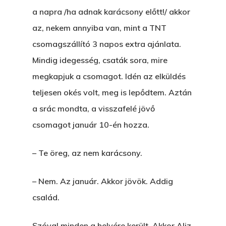
a napra /ha adnak karácsony előtt!/ akkor
az, nekem annyiba van, mint a TNT
csomagszállító 3 napos extra ajánlata.
Mindig idegesség, csaták sora, mire
megkapjuk a csomagot. Idén az elküldés
teljesen okés volt, meg is lepődtem. Aztán
a srác mondta, a visszafelé jövő
csomagot január 10-én hozza.
– Te öreg, az nem karácsony.
– Nem. Az január. Akkor jövök. Addig
család.
Szóval minden a helyére került. Akkor Aliz