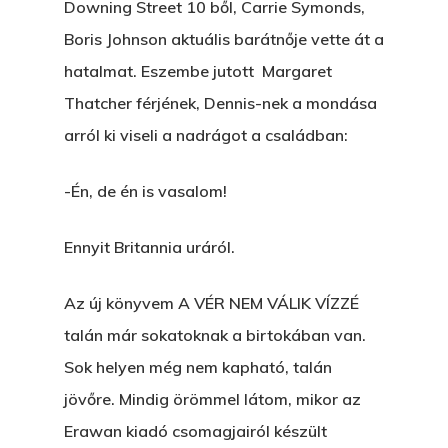
Downing Street 10 ből, Carrie Symonds,
Boris Johnson aktuális barátnője vette át a
hatalmat. Eszembe jutott Margaret
Thatcher férjének, Dennis-nek a mondása
arról ki viseli a nadrágot a családban:
-Én, de én is vasalom!
Ennyit Britannia uráról.
Az új könyvem A VÉR NEM VÁLIK VÍZZÉ
talán már sokatoknak a birtokában van.
Sok helyen még nem kapható, talán
jövőre. Mindig örömmel látom, mikor az
Erawan kiadó csomagjairól készült