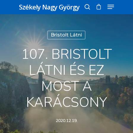
Székely Nagy György
Üss egy entert a kereséshez, vagy nyomd
Bristolt Látni
meg az ESC gombot a bezáráshoz
107. BRISTOLT
LÁTNI ÉS EZ
MOST A
KARÁCSONY
2020.12.19.