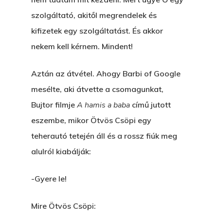
Hírek
szolgáltató, akitől megrendelek és
Akkor És Ott
kifizetek egy szolgáltatást. És akkor
Nem Szégyen Az
nekem kell kérnem. Mindent!
Wow Look At This!
KI-BEJÁRAT
This is an optional, highl
Aztán az átvétel. Ahogy Barbi of Google
És Akkor A Balta
customizable off canvas 
mesélte, aki átvette a csomagunkat,
A Pitli
Bujtor filmje
A hamis a baba
című jutott
eszembe, mikor Ötvös Csöpi egy
About Salient
Pofád, Az Van!
teherautó tetején áll és a rossz fiúk meg
The Castle
Ment A Hűtlen
alulról kiabálják:
Unit 345
Egy Be-Fektetést, Ödö
2500 Castle Dr
-Gyere le!
Manhattan, NY
FELICITÁ
Mire Ötvös Csöpi:
Betli
T:
+216 (0)40 3629 475