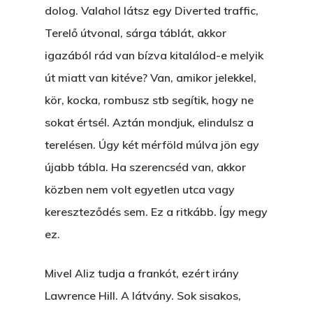
dolog. Valahol látsz egy Diverted traffic,
Terelő útvonal, sárga táblát, akkor
igazából rád van bízva kitalálod-e melyik
út miatt van kitéve? Van, amikor jelekkel,
kör, kocka, rombusz stb segítik, hogy ne
sokat értsél. Aztán mondjuk, elindulsz a
terelésen. Úgy két mérföld múlva jön egy
újabb tábla. Ha szerencséd van, akkor
közben nem volt egyetlen utca vagy
kereszteződés sem. Ez a ritkább. Így megy
ez.
Mivel Aliz tudja a frankót, ezért irány
Lawrence Hill. A látvány. Sok sisakos,