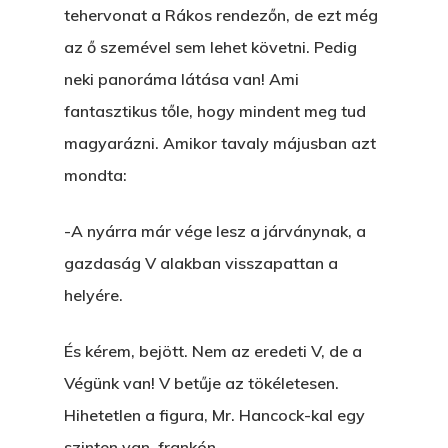
Feliratkozás
Bristolt Látni
tehervonat a Rákos rendezőn, de ezt még
Egy Nyár
EGY LAKTANYÁT, ÖDÖ
az ő szemével sem lehet követni. Pedig
Kapcsolat
Ajándék – Karácsonyi
neki panoráma látása van! Ami
A PESTIA
Bakker Gyuri
Történetek
fantasztikus tőle, hogy mindent meg tud
Az Elveszett Fejezet
magyarázni. Amikor tavaly májusban azt
Hírek
Akkor És Ott
mondta:
Nem Szégyen Az
-A nyárra már vége lesz a járványnak, a
Wow Look At This!
KI-BEJÁRAT
gazdaság V alakban visszapattan a
This is an optional, highl
helyére.
És Akkor A Balta
customizable off canvas 
A Pitli
És kérem, bejött. Nem az eredeti V, de a
Végünk van! V betűje az tökéletesen.
About Salient
Pofád, Az Van!
Hihetetlen a figura, Mr. Hancock-kal egy
The Castle
Ment A Hűtlen
szinten van, frankón.