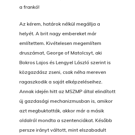
a frankó!
Az kérem, határok nélkül megállja a
helyét. A brit nagy embereket már
említettem. Kivételesen megemlítem
Főoldal
druszámat, George of Matolcsyt, aki
Bolt
Bokros Lajos és Lengyel László szerint is
közgazdász zseni, csak néha mereven
Könyveim
ragaszkodik a saját elképzeléseihez.
Novellák
A Veszett Ügy
Annak idején hitt az MSZMP által elindított
új gazdasági mechanizmusban is, amikor
Szerelem És…
Rólam
Novellák
azt megbuktatták, akkor már a másik
A Jóember
Álomszekrény
Blog
oldalról mondta a szentenciákat. Később
persze irányt váltott, mint elszabadult
A Vér Nem Válik Vízzé
Eltojtuk Nyuszi