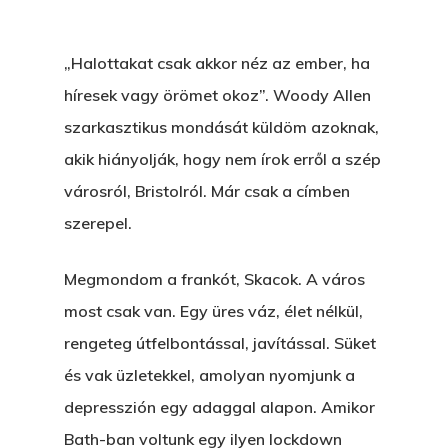
„Halottakat csak akkor néz az ember, ha
híresek vagy örömet okoz”. Woody Allen
szarkasztikus mondását küldöm azoknak,
akik hiányolják, hogy nem írok erről a szép
városról, Bristolról. Már csak a címben
szerepel.
Megmondom a frankót, Skacok. A város
most csak van. Egy üres váz, élet nélkül,
rengeteg útfelbontással, javítással. Süket
és vak üzletekkel, amolyan nyomjunk a
depresszión egy adaggal alapon. Amikor
Bath-ban voltunk egy ilyen lockdown