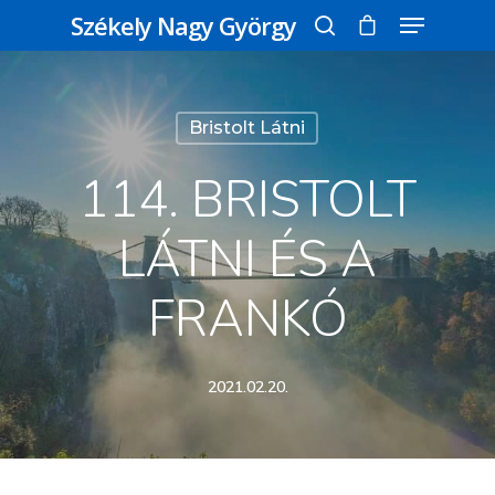
Székely Nagy György
Üss egy entert a kereséshez, vagy nyomd
Bristolt Látni
meg az ESC gombot a bezáráshoz
114. BRISTOLT
LÁTNI ÉS A
FRANKÓ
2021.02.20.