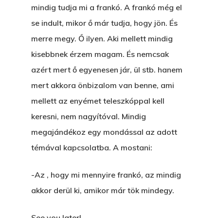
mindig tudja mi a frankó. A frankó még el
se indult, mikor ő már tudja, hogy jön. És
merre megy. Ő ilyen. Aki mellett mindig
kisebbnek érzem magam. És nemcsak
azért mert ő egyenesen jár, ül stb. hanem
mert akkora önbizalom van benne, ami
mellett az enyémet teleszkóppal kell
keresni, nem nagyítóval. Mindig
megajándékoz egy mondással az adott
témával kapcsolatba. A mostani:
-Az , hogy mi mennyire frankó, az mindig
akkor derül ki, amikor már tök mindegy.
See you later!