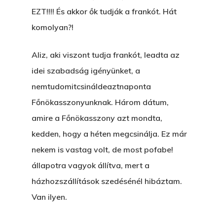
EZT!!!! És akkor ők tudják a frankót. Hát
komolyan?!
Aliz, aki viszont tudja frankót, leadta az
idei szabadság igényünket, a
nemtudomitcsináldeaztnaponta
Főnökasszonyunknak. Három dátum,
amire a Főnökasszony azt mondta,
kedden, hogy a héten megcsinálja. Ez már
nekem is vastag volt, de most pofabe!
állapotra vagyok állítva, mert a
házhozszállítások szedésénél hibáztam.
Van ilyen.