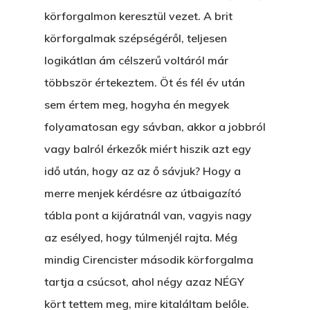
körforgalmon keresztül vezet. A brit
körforgalmak szépségéről, teljesen
logikátlan ám célszerű voltáról már
többször értekeztem. Öt és fél év után
sem értem meg, hogyha én megyek
folyamatosan egy sávban, akkor a jobbról
vagy balról érkezők miért hiszik azt egy
idő után, hogy az az ő sávjuk? Hogy a
merre menjek kérdésre az útbaigazító
tábla pont a kijáratnál van, vagyis nagy
az esélyed, hogy túlmenjél rajta. Még
mindig Cirencister második körforgalma
tartja a csúcsot, ahol négy azaz NÉGY
kört tettem meg, mire kitaláltam belőle.