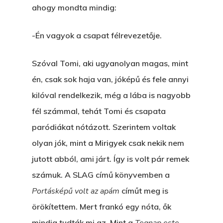
ahogy mondta mindig:
-Én vagyok a csapat félrevezetője.
Szóval Tomi, aki ugyanolyan magas, mint
én, csak sok haja van, jóképű és fele annyi
kilóval rendelkezik, még a lába is nagyobb
fél számmal, tehát Tomi és csapata
paródiákat nótázott. Szerintem voltak
olyan jók, mint a Mirigyek csak nekik nem
jutott abból, ami járt. Így is volt pár remek
számuk. A SLAG című könyvemben a
Portásképű volt az apám
címűt meg is
örökítettem. Mert frankó egy nóta, ők
mindig tudták mi az. Mint a