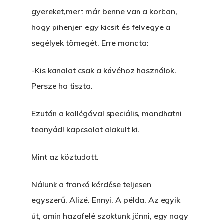
gyereket,mert már benne van a korban,
hogy pihenjen egy kicsit és felvegye a
segélyek tömegét. Erre mondta:
-Kis kanalat csak a kávéhoz használok.
Persze ha tiszta.
Ezután a kollégával speciális, mondhatni
teanyád! kapcsolat alakult ki.
Mint az köztudott.
Nálunk a frankó kérdése teljesen
egyszerű. Alizé. Ennyi. A példa. Az egyik
út, amin hazafelé szoktunk jönni, egy nagy