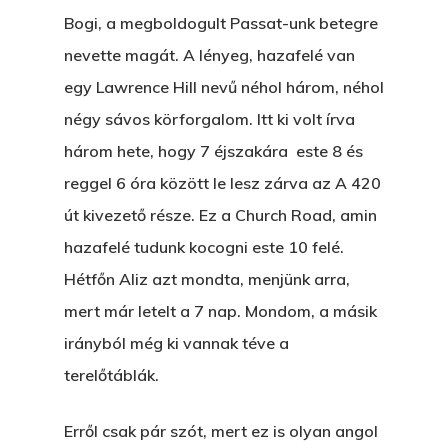
Bogi, a megboldogult Passat-unk betegre
nevette magát. A lényeg, hazafelé van
egy Lawrence Hill nevű néhol három, néhol
négy sávos körforgalom. Itt ki volt írva
három hete, hogy 7 éjszakára este 8 és
reggel 6 óra között le lesz zárva az A 420
út kivezető része. Ez a Church Road, amin
hazafelé tudunk kocogni este 10 felé.
Hétfőn Aliz azt mondta, menjünk arra,
mert már letelt a 7 nap. Mondom, a másik
irányból még ki vannak téve a
terelőtáblák.
Erről csak pár szót, mert ez is olyan angol