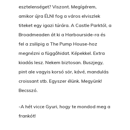
esztelenséget? Viszont. Megígérem,
amikor újra ÉLNI fog a város elviszlek
titeket egy igazi túrára. A Castle Parktól, a
Broadmeaden át ki a Harbourside-ra és
fel a zsilipig a The Pump House-hoz
megnézni a függőhidat. Képekkel. Extra
kiadás lesz. Nekem biztosan. Buszjegy,
pint ale vagyis korsó sör, kávé, mandulás
croissant stb. Egyszer élünk. Megyünk!
Becsszó.
-A hét vicce Gyuri, hogy te mondod meg a
frankót!