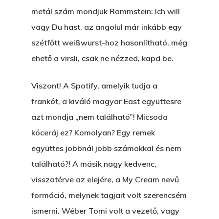
ELMENT A VILLAMOS
metál szám mondjuk Rammstein: Ich will
vagy Du hast, az angolul már inkább egy
EGY BANKOT, ÖDÖN?
szétfőtt weißwurst-hoz hasonlítható, még
GYERE VELEM
ehető a virsli, csak ne nézzed, kapd be.
KÖNYVESBOLTBA, ANY
Viszont! A Spotify, amelyik tudja a
A „BECSÜLETES” ÜGY
frankót, a kiváló magyar East együttesre
Hogyan Tudta Feladni 
azt mondja „nem található”! Micsoda
Egyházasmordízomad
kóceráj ez? Komolyan? Egy remek
Kartalherczeghy Aurél
együttes jobbnál jobb számokkal és nem
található?! A másik nagy kedvenc,
visszatérve az elejére, a My Cream nevű
formáció, melynek tagjait volt szerencsém
ismerni. Wéber Tomi volt a vezető, vagy