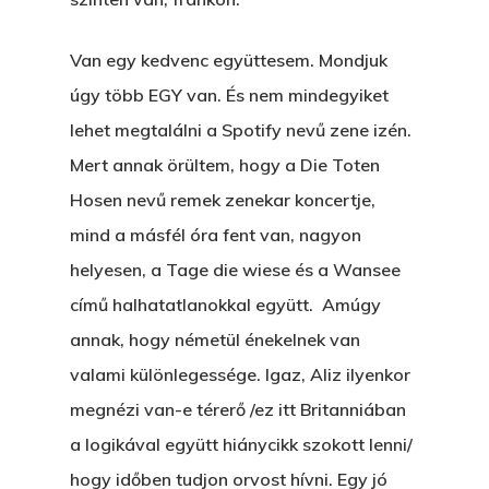
Unit 345
Egy Be-Fektetést, Ödö
2500 Castle Dr
Van egy kedvenc együttesem. Mondjuk
Manhattan, NY
FELICITÁ
úgy több EGY van. És nem mindegyiket
Betli
lehet megtalálni a Spotify nevű zene izén.
T:
+216 (0)40 3629 475
Mert annak örültem, hogy a Die Toten
E:
hello@themenectar.c
Egy Világbajnokságot,
Hosen nevű remek zenekar koncertje,
VOLT EGYSZER EGY KI
mind a másfél óra fent van, nagyon
helyesen, a Tage die wiese és a Wansee
ÁRULÓ!
című halhatatlanokkal együtt. Amúgy
A Kaszinó
annak, hogy németül énekelnek van
AZ IGAZI AJÁNDÉK
valami különlegessége. Igaz, Aliz ilyenkor
megnézi van-e térerő /ez itt Britanniában
Párizs És Újra MI
a logikával együtt hiánycikk szokott lenni/
Egy Hitelt, Ödön?
hogy időben tudjon orvost hívni. Egy jó