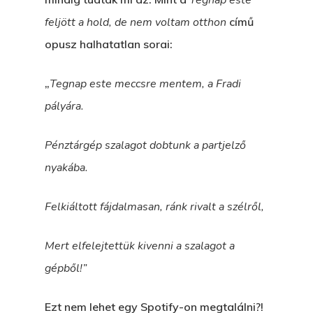
Tegnap este
feljött a hold, de nem voltam otthon
című
opusz halhatatlan sorai:
„
Tegnap este meccsre mentem, a Fradi
pályára.
Pénztárgép szalagot dobtunk a partjelző
nyakába.
Felkiáltott fájdalmasan, ránk rivalt a szélről,
Mert elfelejtettük kivenni a szalagot a
gépből!”
Ezt nem lehet egy Spotify-on megtalálni?!