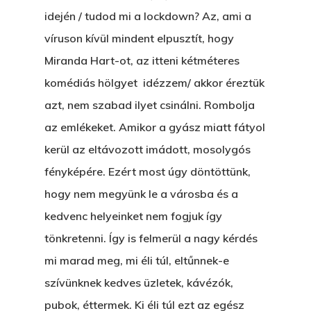
idején / tudod mi a lockdown? Az, ami a
víruson kívül mindent elpusztít, hogy
Miranda Hart-ot, az itteni kétméteres
komédiás hölgyet idézzem/ akkor éreztük
azt, nem szabad ilyet csinálni. Rombolja
az emlékeket. Amikor a gyász miatt fátyol
kerül az eltávozott imádott, mosolygós
fényképére. Ezért most úgy döntöttünk,
hogy nem megyünk le a városba és a
kedvenc helyeinket nem fogjuk így
tönkretenni. Így is felmerül a nagy kérdés
mi marad meg, mi éli túl, eltűnnek-e
szívünknek kedves üzletek, kávézók,
pubok, éttermek. Ki éli túl ezt az egész