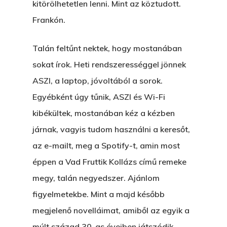
kitörölhetetlen lenni. Mint az köztudott.
Frankón.
Talán feltűnt nektek, hogy mostanában
sokat írok. Heti rendszerességgel jönnek
ASZI, a laptop, jóvoltából a sorok.
Egyébként úgy tűnik, ASZI és Wi-Fi
kibékültek, mostanában kéz a kézben
járnak, vagyis tudom használni a keresőt,
az e-mailt, meg a Spotify-t, amin most
éppen a Vad Fruttik Kollázs című remeke
megy, talán negyedszer. Ajánlom
figyelmetekbe. Mint a majd később
megjelenő novelláimat, amiből az egyik a
múlt század 30-as éveiben játszódik