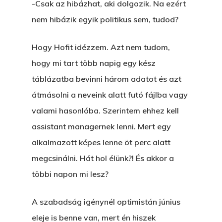
-Csak az hibázhat, aki dolgozik. Na ezért
nem hibázik egyik politikus sem, tudod?
Hogy Hofit idézzem. Azt nem tudom,
hogy mi tart több napig egy kész
táblázatba bevinni három adatot és azt
átmásolni a neveink alatt futó fájlba vagy
valami hasonlóba. Szerintem ehhez kell
assistant managernek lenni. Mert egy
alkalmazott képes lenne öt perc alatt
megcsinálni. Hát hol élünk?! És akkor a
többi napon mi lesz?
A szabadság igénynél optimistán június
eleje is benne van, mert én hiszek