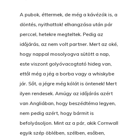
A pubok, éttermek, de még a kávézók is, a
döntés, nyithattok! elhangzása után pár
perccel, hetekre megteltek. Pedig az
időjárás, az nem volt partner. Mert az oké,
hogy nappal mosolyogva sütött a nap,
este viszont golyóvacogtató hideg van,
ettől még a jég a borba vagy a whiskybe
jár. Sőt, a jégre még kólát is öntenek! Mert
ilyen rendesek. Amúgy az időjárás azért
van Angliában, hogy beszédtéma legyen,
nem pedig azért, hogy bármit is
befolyásoljon. Mint az a pár, akik Cornwall
egyik szép öblében, szélben, esőben,