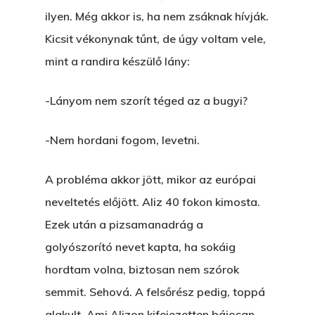
ilyen. Még akkor is, ha nem zsáknak hívják.
Kicsit vékonynak tűnt, de úgy voltam vele,
mint a randira készülő lány:
-Lányom nem szorít téged az a bugyi?
-Nem hordani fogom, levetni.
A probléma akkor jött, mikor az európai
neveltetés előjött. Aliz 40 fokon kimosta.
Ezek után a pizsamanadrág a
golyószorító nevet kapta, ha sokáig
hordtam volna, biztosan nem szórok
semmit. Sehová. A felsőrész pedig, toppá
alakult. Ami Alizon kifejezetten bájosan