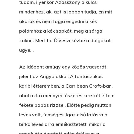
tudom, ilyenkor Azasszony a kulcs
mindenhez, aki azt is jobban tudja, én mit
akarok és nem fogja engedni a kék
pólómhoz a kék sapkát, meg a sárga
zoknit. Mert ha Ő veszi kézbe a dolgokat
ugye…
Az időpont amúgy egy közös vacsorát
jelent az Angyalokkal. A fantasztikus
karibi étteremben, a Carribean Croft-ban,
ahol azt a mennyei fűszeres kecskét ettem
fekete babos rizzsel. Előtte pedig mutton
leves volt, fenséges. Igaz első látásra a
birka leves arra emlékeztetett, mikor a
napok óta áztatott edényből nem a