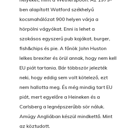
Manhattan, NY
FELICITÁ
ben alapított Watford székhelyű
kocsmahálózat 900 helyen várja a
Betli
T:
+216 (0)40 3629 475
hörpölni vágyókat. Enni is lehet a
E:
hello@themenectar.c
Egy Világbajnokságot,
szokásos egyszerű pub kajákat, burger,
VOLT EGYSZER EGY KI
fish&chips és pie. A főnök John Huston
lelkes brexiter és örül annak, hogy nem kell
ÁRULÓ!
EU piát tartania. Bár többször jelezték
A Kaszinó
neki, hogy eddig sem volt kötelező, ezt
AZ IGAZI AJÁNDÉK
nem hallotta meg. És még mindig tart EU
piát, mert egyelőre a Heineken és a
Párizs És Újra MI
Carlsberg a legnépszerűbb sör náluk.
Egy Hitelt, Ödön?
Amúgy Angliában készül mindkettő. Mint
az köztudott.
ELMENT A VILLAMOS