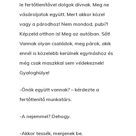
le fertőtlenítővel dolgok dívnak. Meg ne
vásároljatok együtt. Mert akkor közel
vagy a párodhoz! Nem mondod, pubi?!
Képzeld otthon is! Meg az autóban. Sőt!
Vannak olyan családok, meg párok, akik
ennél is közelebb kerülnek egymáshoz és
még csak maszkkal sem védekeznek!
Gyaloghülye!
-Önök együtt vannak? – kérdezte a
fertőtlenítő munkatárs.
-A nejemmel? Dehogy.
-Akkor tessék, menjenek be.