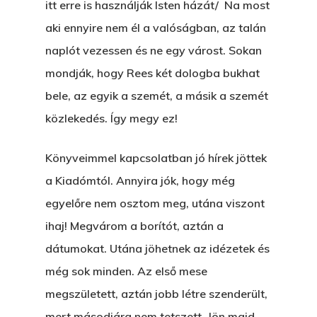
itt erre is használják Isten házát/ Na most
aki ennyire nem él a valóságban, az talán
naplót vezessen és ne egy várost. Sokan
mondják, hogy Rees két dologba bukhat
bele, az egyik a szemét, a másik a szemét
közlekedés. Így megy ez!
Könyveimmel kapcsolatban jó hírek jöttek
a Kiadómtól. Annyira jók, hogy még
egyelőre nem osztom meg, utána viszont
ihaj! Megvárom a borítót, aztán a
dátumokat. Utána jöhetnek az idézetek és
még sok minden. Az első mese
megszületett, aztán jobb létre szenderült,
mert másodjára nem tetszett. Jön majd