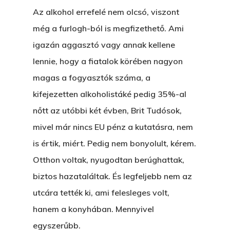
EGY BANKOT, ÖDÖN?
Az alkohol errefelé nem olcsó, viszont
még a furlogh-ból is megfizethető. Ami
GYERE VELEM
igazán aggasztó vagy annak kellene
KÖNYVESBOLTBA, ANY
lennie, hogy a fiatalok körében nagyon
A „BECSÜLETES” ÜGY
magas a fogyasztók száma, a
Hogyan Tudta Feladni 
kifejezetten alkoholistáké pedig 35%-al
Egyházasmordízomad
nőtt az utóbbi két évben, Brit Tudósok,
Kartalherczeghy Aurél
mivel már nincs EU pénz a kutatásra, nem
is értik, miért. Pedig nem bonyolult, kérem.
Otthon voltak, nyugodtan berúghattak,
biztos hazataláltak. És legfeljebb nem az
utcára tették ki, ami felesleges volt,
hanem a konyhában. Mennyivel
egyszerűbb.