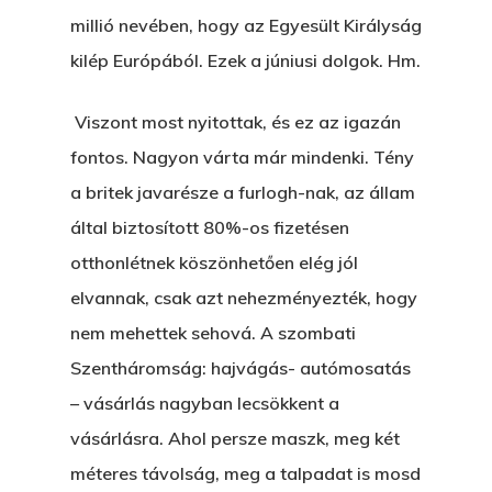
millió nevében, hogy az Egyesült Királyság
kilép Európából. Ezek a júniusi dolgok. Hm.
Viszont most nyitottak, és ez az igazán
fontos. Nagyon várta már mindenki. Tény
a britek javarésze a furlogh-nak, az állam
által biztosított 80%-os fizetésen
otthonlétnek köszönhetően elég jól
elvannak, csak azt nehezményezték, hogy
nem mehettek sehová. A szombati
Szentháromság: hajvágás- autómosatás
– vásárlás nagyban lecsökkent a
vásárlásra. Ahol persze maszk, meg két
méteres távolság, meg a talpadat is mosd