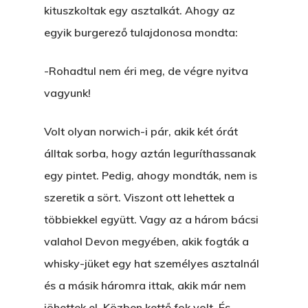
kituszkoltak egy asztalkát. Ahogy az
egyik burgerező tulajdonosa mondta:
-Rohadtul nem éri meg, de végre nyitva
vagyunk!
Volt olyan norwich-i pár, akik két órát
álltak sorba, hogy aztán leguríthassanak
egy pintet. Pedig, ahogy mondták, nem is
szeretik a sört. Viszont ott lehettek a
többiekkel együtt. Vagy az a három bácsi
valahol Devon megyében, akik fogták a
whisky-jüket egy hat személyes asztalnál
és a másik háromra ittak, akik már nem
jöhettek el. Közben kettő fok volt. És