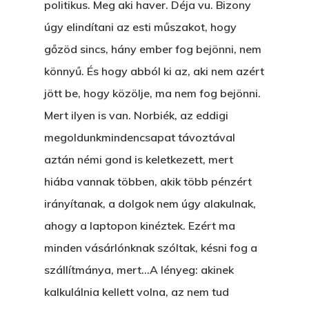
politikus. Meg aki haver. Déja vu. Bizony
úgy elindítani az esti műszakot, hogy
gőzöd sincs, hány ember fog bejönni, nem
könnyű. És hogy abból ki az, aki nem azért
jött be, hogy közölje, ma nem fog bejönni.
Mert ilyen is van. Norbiék, az eddigi
megoldunkmindencsapat távoztával
aztán némi gond is keletkezett, mert
hiába vannak többen, akik több pénzért
irányítanak, a dolgok nem úgy alakulnak,
ahogy a laptopon kinéztek. Ezért ma
minden vásárlónknak szóltak, késni fog a
szállítmánya, mert…A lényeg: akinek
kalkulálnia kellett volna, az nem tud