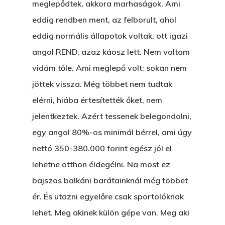
meglepődtek, akkora marhaságok. Ami
eddig rendben ment, az felborult, ahol
eddig normális állapotok voltak, ott igazi
angol REND, azaz káosz lett. Nem voltam
vidám tőle. Ami meglepő volt: sokan nem
jöttek vissza. Még többet nem tudtak
elérni, hiába értesítették őket, nem
jelentkeztek. Azért tessenek belegondolni,
egy angol 80%-os minimál bérrel, ami úgy
nettó 350-380.000 forint egész jól el
lehetne otthon éldegélni. Na most ez
bajszos balkáni barátainknál még többet
ér. És utazni egyelőre csak sportolóknak
lehet. Meg akinek külön gépe van. Meg aki