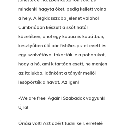
mindenki hagyta őket, pedig kellett volna
a hely. A legklasszabb jelenet valahol
Cumbriában készült a skót határ
Főoldal
közelében, ahol egy kapucnis kabátban,
Bolt
kesztyűben ülő pár fish&csips-et evett és
egy szalvétával takarták le a poharukat,
Könyveim
hogy a hó, ami kitartóan esett, ne menjen
Novellák
A Veszett Ügy
az italukba. Időnként a tányér mellől
lesöpörték a havat. Az igen!
Szerelem És…
Rólam
Novellák
A Jóember
-We are free! Again! Szabadok vagyunk!
Álomszekrény
Blog
Újra!
A Vér Nem Válik Vízzé
Eltojtuk Nyuszi
Feliratkozás
Bristolt Látni
Egy Nyár
Óriási volt! Azt azért tudni kell, errefelé
EGY LAKTANYÁT, ÖDÖ