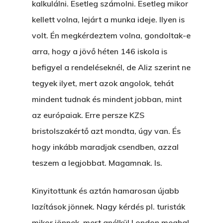
kalkulálni. Esetleg számolni. Esetleg mikor
kellett volna, lejárt a munka ideje. Ilyen is
volt. Én megkérdeztem volna, gondoltak-e
arra, hogy a jövő héten 146 iskola is
befigyel a rendeléseknél, de Aliz szerint ne
tegyek ilyet, mert azok angolok, tehát
mindent tudnak és mindent jobban, mint
az európaiak. Erre persze KZS
bristolszakértő azt mondta, úgy van. És
hogy inkább maradjak csendben, azzal
teszem a legjobbat. Magamnak. Is.
Kinyitottunk és aztán hamarosan újabb
lazítások jönnek. Nagy kérdés pl. turisták
mikor jönnek, mert anélkül London meghal.