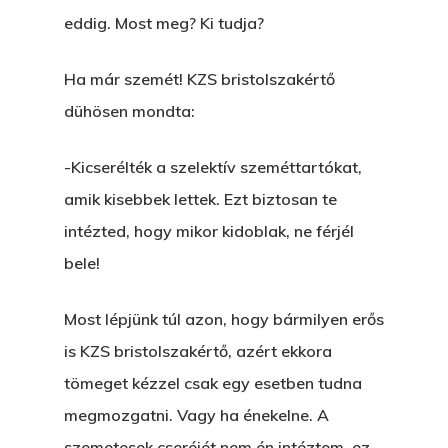
eddig. Most meg? Ki tudja?
Ha már szemét! KZS bristolszakértő
dühösen mondta:
-Kicserélték a szelektív szeméttartókat,
amik kisebbek lettek. Ezt biztosan te
intézted, hogy mikor kidoblak, ne férjél
bele!
Most lépjünk túl azon, hogy bármilyen erős
is KZS bristolszakértő, azért ekkora
tömeget kézzel csak egy esetben tudna
megmozgatni. Vagy ha énekelne. A
szemetesek cseréjét nem én intéztem, ez