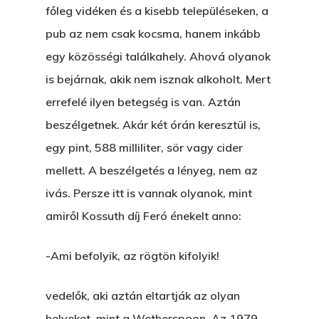
Kapcsolat
főleg vidéken és a kisebb településeken, a
Ajándék – Karácsonyi
A PESTIA
pub az nem csak kocsma, hanem inkább
Bakker Gyuri
Történetek
Az Elveszett Fejezet
egy közösségi találkahely. Ahová olyanok
Hírek
is bejárnak, akik nem isznak alkoholt. Mert
Akkor És Ott
errefelé ilyen betegség is van. Aztán
Nem Szégyen Az
beszélgetnek. Akár két órán keresztül is,
Wow Look At This!
KI-BEJÁRAT
egy pint, 588 milliliter, sör vagy cider
This is an optional, highl
mellett. A beszélgetés a lényeg, nem az
És Akkor A Balta
customizable off canvas 
ivás. Persze itt is vannak olyanok, mint
A Pitli
amiről Kossuth díj Feró énekelt anno:
About Salient
Pofád, Az Van!
-Ami befolyik, az rögtön kifolyik!
The Castle
Ment A Hűtlen
Unit 345
vedelők, aki aztán eltartják az olyan
Egy Be-Fektetést, Ödö
2500 Castle Dr
helyeket, mint a Wetherspoon. Az 1979-