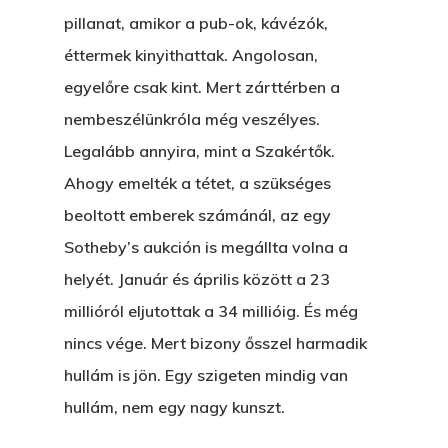
pillanat, amikor a pub-ok, kávézók,
éttermek kinyithattak. Angolosan,
egyelőre csak kint. Mert zárttérben a
nembeszélünkróla még veszélyes.
Legalább annyira, mint a Szakértők.
Ahogy emelték a tétet, a szükséges
beoltott emberek számánál, az egy
Sotheby’s aukción is megállta volna a
helyét. Január és április között a 23
millióról eljutottak a 34 millióig. És még
nincs vége. Mert bizony ősszel harmadik
hullám is jön. Egy szigeten mindig van
hullám, nem egy nagy kunszt.