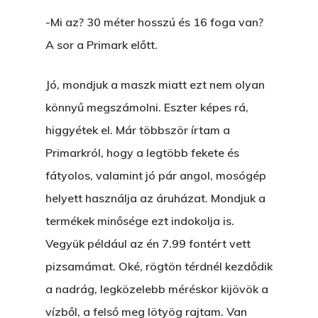
-Mi az? 30 méter hosszú és 16 foga van?
A sor a Primark előtt.
Jó, mondjuk a maszk miatt ezt nem olyan
könnyű megszámolni. Eszter képes rá,
higgyétek el. Már többször írtam a
Primarkról, hogy a legtöbb fekete és
fátyolos, valamint jó pár angol, mosógép
helyett használja az áruházat. Mondjuk a
termékek minősége ezt indokolja is.
Vegyük például az én 7.99 fontért vett
pizsamámat. Oké, rögtön térdnél kezdődik
a nadrág, legközelebb méréskor kijövök a
vízből, a felső meg lötyög rajtam. Van