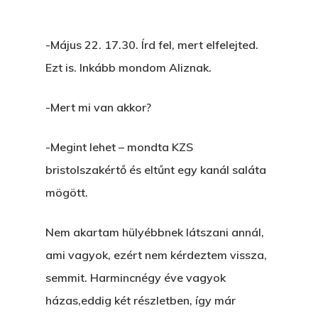
-Május 22. 17.30. Írd fel, mert elfelejted.
Ezt is. Inkább mondom Aliznak.
-Mert mi van akkor?
-Megint lehet – mondta KZS
bristolszakértő és eltűnt egy kanál saláta
mögött.
Nem akartam hülyébbnek látszani annál,
ami vagyok, ezért nem kérdeztem vissza,
semmit. Harmincnégy éve vagyok
házas,eddig két részletben, így már