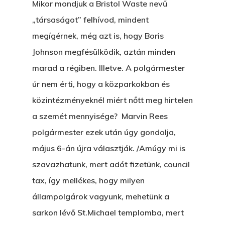
Mikor mondjuk a Bristol Waste nevű
„társaságot” felhívod, mindent
megígérnek, még azt is, hogy Boris
Johnson megfésülködik, aztán minden
marad a régiben. Illetve. A polgármester
úr nem érti, hogy a közparkokban és
közintézményeknél miért nőtt meg hirtelen
a szemét mennyisége? Marvin Rees
polgármester ezek után úgy gondolja,
május 6-án újra választják. /Amúgy mi is
szavazhatunk, mert adót fizetünk, council
tax, így mellékes, hogy milyen
állampolgárok vagyunk, mehetünk a
sarkon lévő St.Michael templomba, mert