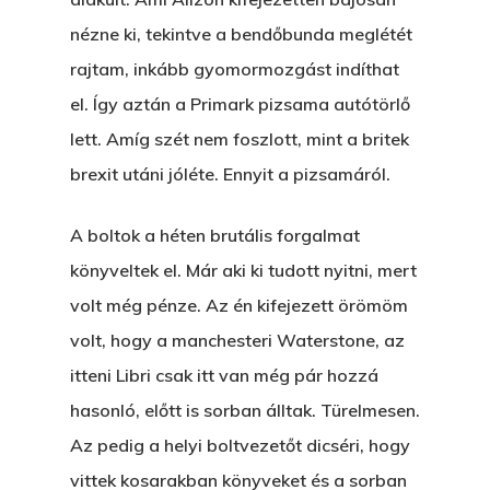
nézne ki, tekintve a bendőbunda meglétét
rajtam, inkább gyomormozgást indíthat
el. Így aztán a Primark pizsama autótörlő
lett. Amíg szét nem foszlott, mint a britek
brexit utáni jóléte. Ennyit a pizsamáról.
A boltok a héten brutális forgalmat
könyveltek el. Már aki ki tudott nyitni, mert
volt még pénze. Az én kifejezett örömöm
volt, hogy a manchesteri Waterstone, az
itteni Libri csak itt van még pár hozzá
hasonló, előtt is sorban álltak. Türelmesen.
Az pedig a helyi boltvezetőt dicséri, hogy
vittek kosarakban könyveket és a sorban