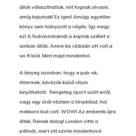
állók választhattak, mit fognak olvasni,
amíg bejutnak! Ez igen! Amúgy egyetlen
könyv sem hiányzott a végén. Így megy
ez! A fodrászatoknál is kaptak széket a
sorban állók. Amire kis cédulán ott volt a
wi-fi kód. Mint majd mindenhol.
A lényeg azonban, hogy a pub-ok,
éttermek, kávézók külső része
kinyithatott. Rengeteg riport szólt erről,
vagy egy órát néztem a híradókat, hol
mekkora buli volt. WOW! Az emberek újra
éltek. Remek dolog! London vitte a
pálmát, mert ott szinte mindenhová