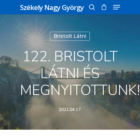
Székely Nagy György
Üss egy entert a kereséshez, vagy nyomd
Bristolt Látni
meg az ESC gombot a bezáráshoz
122. BRISTOLT
LÁTNI ÉS
MEGNYITOTTUNK!
2021.04.17.