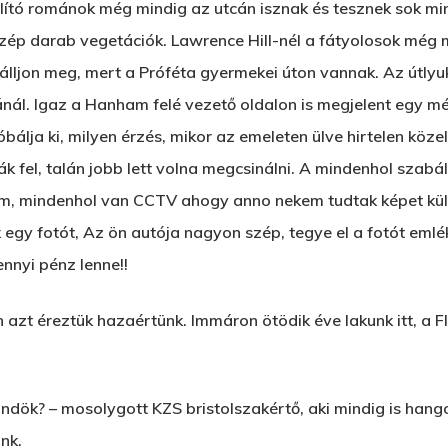
lító románok még mindig az utcán isznak és tesznek sok m
zép darab vegetációk. Lawrence Hill-nél a fátyolosok még m
álljon meg, mert a Próféta gyermekei úton vannak. Az útlyu
ál. Igaz a Hanham felé vezető oldalon is megjelent egy mé
óbálja ki, milyen érzés, mikor az emeleten ülve hirtelen köz
tták fel, talán jobb lett volna megcsinálni. A mindenhol szabá
m, mindenhol van CCTV ahogy anno nekem tudtak képet kül
egy fotót, Az ön autója nagyon szép, tegye el a fotót emlé
ennyi pénz lenne!!
azt éreztük hazaértünk. Immáron ötödik éve lakunk itt, a Fl
öndök? – mosolygott KZS bristolszakértő, aki mindig is han
nk.