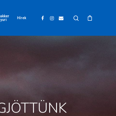
akker
Hírek
yuri
EGJÖTTÜNK