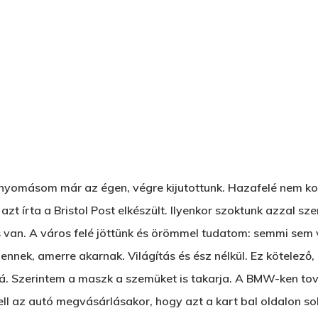
vérnyomásom már az égen, végre kijutottunk. Hazafelé nem k
azt írta a Bristol Post elkészült. Ilyenkor szoktunk azzal s
s van. A város felé jöttünk és örömmel tudatom: semmi sem vá
nnek, amerre akarnak. Világítás és ész nélkül. Ez kötelező
 Szerintem a maszk a szemüket is takarja. A BMW-ken tov
 kell az autó megvásárlásakor, hogy azt a kart bal oldalon 