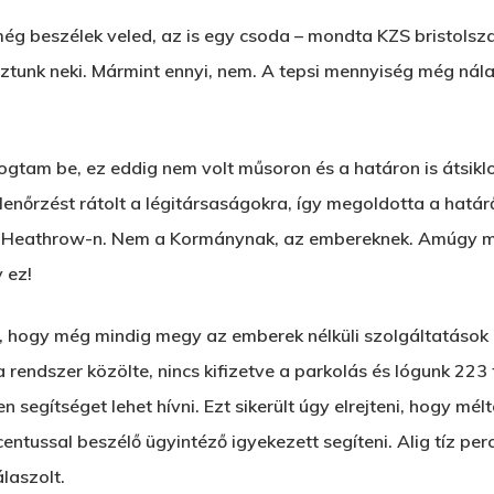
még beszélek veled, az is egy csoda – mondta KZS bristolsza
ztunk neki. Mármint ennyi, nem. A tepsi mennyiség még nála
gtam be, ez eddig nem volt műsoron és a határon is átsiklot
ellenőrzést rátolt a légitársaságokra, így megoldotta a hatá
i a Heathrow-n. Nem a Kormánynak, az embereknek. Amúgy mi
 ez!
hogy még mindig megy az emberek nélküli szolgáltatások h
 a rendszer közölte, nincs kifizetve a parkolás és lógunk 223 
 segítséget lehet hívni. Ezt sikerült úgy elrejteni, hogy mé
entussal beszélő ügyintéző igyekezett segíteni. Alig tíz per
álaszolt.