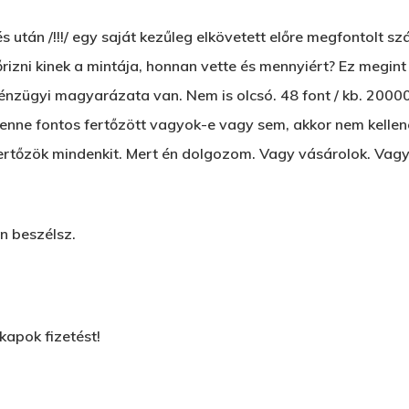
 után /!!!/ egy saját kezűleg elkövetett előre megfontolt sz
nőrizni kinek a mintája, honnan vette és mennyiért? Ez megin
ügyi magyarázata van. Nem is olcsó. 48 font / kb. 20000.-F
enne fontos fertőzött vagyok-e vagy sem, akkor nem kellene
ertőzök mindenkit. Mert én dolgozom. Vagy vásárolok. Vagy e
n beszélsz.
kapok fizetést!