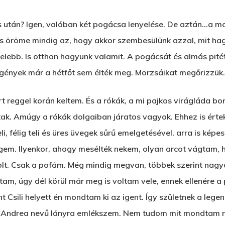
ás után? Igen, valóban két pogácsa lenyelése. De aztán…a 
s öröme mindig az, hogy akkor szembesülünk azzal, mit hag
özelebb. Is otthon hagyunk valamit. A pogácsát és almás pit
zegények már a hétfőt sem élték meg. Morzsáikat megőrizzük.
t reggel korán keltem. És a rókák, a mi pajkos virágláda bo
tak. Amúgy a rókák dolgaiban járatos vagyok. Ehhez is értek
i, félig teli és üres üvegek sűrű emelgetésével, arra is képe
gem. Ilyenkor, ahogy mesélték nekem, olyan arcot vágtam,
lt. Csak a pofám. Még mindig megvan, többek szerint nagyo
ttam, úgy dél körül már meg is voltam vele, ennek ellenére a
nt Csili helyett én mondtam ki az igent. Így születnek a leg
 Andrea nevű lányra emlékszem. Nem tudom mit mondtam ne