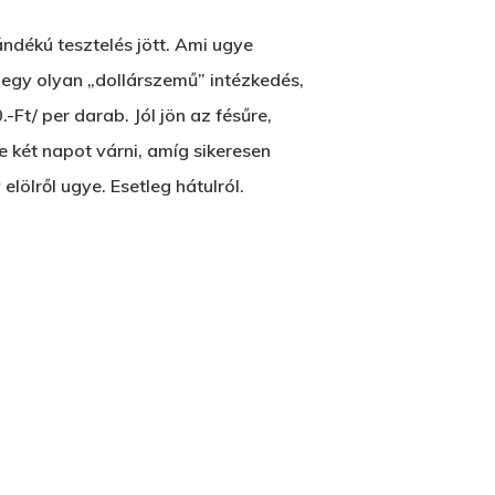
ándékú tesztelés jött. Ami ugye
t egy olyan „dollárszemű” intézkedés,
t/ per darab. Jól jön az fésűre,
 két napot várni, amíg sikeresen
lölről ugye. Esetleg hátulról.