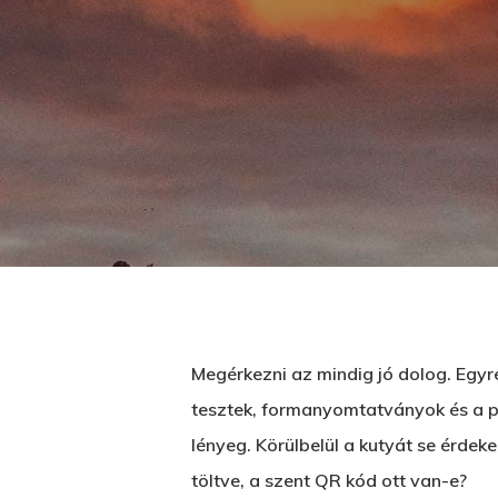
Megérkezni az mindig jó dolog. Egyré
tesztek, formanyomtatványok és a plu
Üss egy entert a kereséshez, vagy nyom
lényeg. Körülbelül a kutyát se érdek
töltve, a szent QR kód ott van-e?