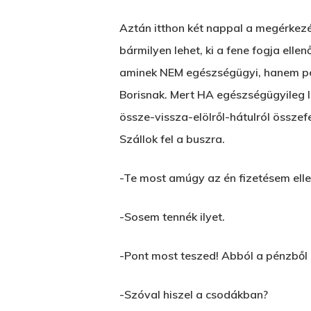
Aztán itthon két nappal a megérkezés
bármilyen lehet, ki a fene fogja elle
aminek NEM egészségügyi, hanem pénz
Borisnak. Mert HA egészségügyileg l
össze-vissza-elölről-hátulról összef
Szállok fel a buszra.
-Te most amúgy az én fizetésem elle
-Sosem tennék ilyet.
-Pont most teszed! Abból a pénzből 
-Szóval hiszel a csodákban?