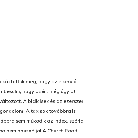
Wow Look At This!
This is an optional, highly
ockáztattuk meg, hogy az elkerülő
customizable off canvas area.
zembesülni, hogy azért még úgy öt
ltozott. A biciklisek és az ezerszer
, gondolom. A taxisok továbbra is
About Salient
ábbra sem működik az index, széria
The Castle
soha nem használja! A Church Road
Unit 345