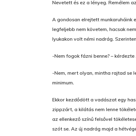
Nevetett és ez a lényeg. Remélem az
A gondosan elrejtett munkaruháink e
legfeljebb nem követem, hacsak nem 
lyukakon volt némi nadrág. Szerinte
-Nem fogok fázni benne? – kérdezte 
-Nem, mert olyan, mintha rajtad se 
minimum.
Ekkor kezdődött a vadászat egy hasz
zippzárt, a kilátás nem lenne tökéle
az ellenkező színű felsővel tökéletes
szót se. Az új nadrág majd a hétvég