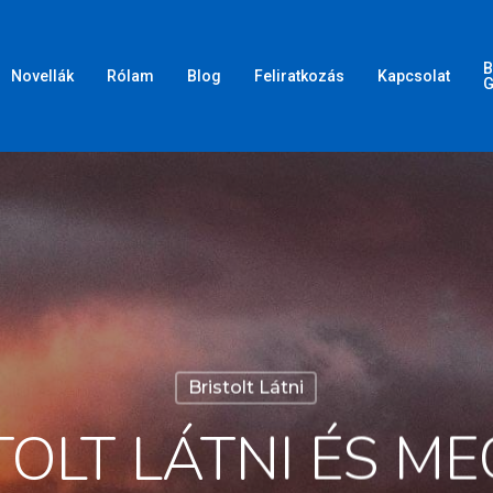
B
Novellák
Rólam
Blog
Feliratkozás
Kapcsolat
G
Bristolt Látni
STOLT LÁTNI ÉS M