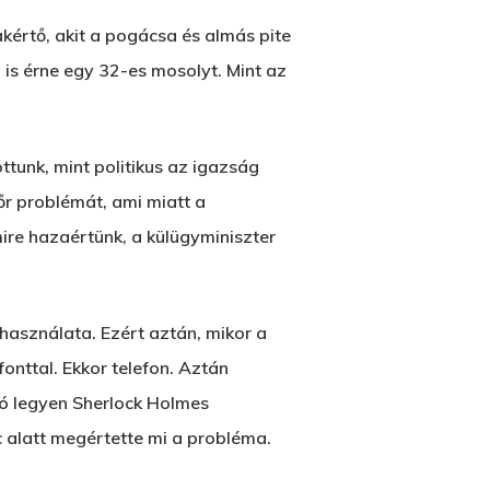
kértő, akit a pogácsa és almás pite
 is érne egy 32-es mosolyt. Mint az
tunk, mint politikus az igazság
rőr problémát, ami miatt a
re hazaértünk, a külügyminiszter
asználata. Ezért aztán, mikor a
fonttal. Ekkor telefon. Aztán
ltó legyen Sherlock Holmes
c alatt megértette mi a probléma.