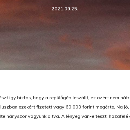
2021.09.25.
szt így biztos, hogy a repülőgép leszállt, ez azért nem hát
szban ezekért fizetett vagy 60.000 forint megérte. Na jó, 
d meg az ESC gombot a bezáráshoz
elte hányszor vagyunk oltva. A lényeg van-e teszt, hazafelé 