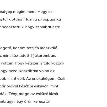
mosógép megint ment. Hogy ez
ytunk otthon? Idén a pirospaprika
ét beosztottuk, hogy szombat este
rogató, kocsim tetején mászkáló,
, mint köztudott. Ifjúkoromban,
s voltam, hogy kétszer is találkozzak
 hogy azzal kaszáltam volna az
bb, mint volt. Az unokahúgom, Csili
 pár órával későbbi esküvőn, mint
endák. Tény, maga az esküvő kicsit
ki úgy négy órán keresztül.