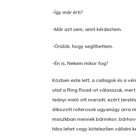
-Így már érti?
-Már azt sem, amit kérdeztem.
-Örülök, hogy segíthettem.
-Én is. Nekem mikor fog?
Közben este lett, a csillagok és a 
utat a Ring Road-ot válasszuk, mert 
teányi meló ott maradt, ezért terelé
átkozott rollerosok ugyanúgy arra me
maszkban mennek bármikor, bárhová.
hiba lehet vagy kötelezően vállalni