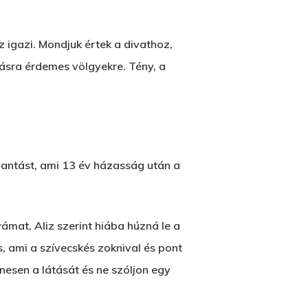
 igazi. Mondjuk értek a divathoz,
ásra érdemes völgyekre. Tény, a
lantást, ami 13 év házasság után a
mat, Aliz szerint hiába húzná le a
s, ami a szívecskés zoknival és pont
enesen a látását és ne szóljon egy