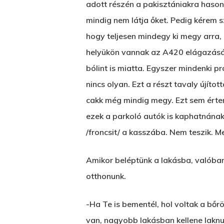
adott részén a pakisztániakra hason
mindig nem látja őket. Pedig kérem s
hogy teljesen mindegy ki megy arra, 
helyükön vannak az A420 elágazásán
bólint is miatta. Egyszer mindenki pr
nincs olyan. Ezt a részt tavaly újíto
cakk még mindig megy. Ezt sem érte
ezek a parkoló autók is kaphatnának 
/froncsit/ a kasszába. Nem teszik. M
Amikor beléptünk a lakásba, valóban 
otthonunk.
-Ha Te is bementél, hol voltak a bőr
van, nagyobb lakásban kellene laknu