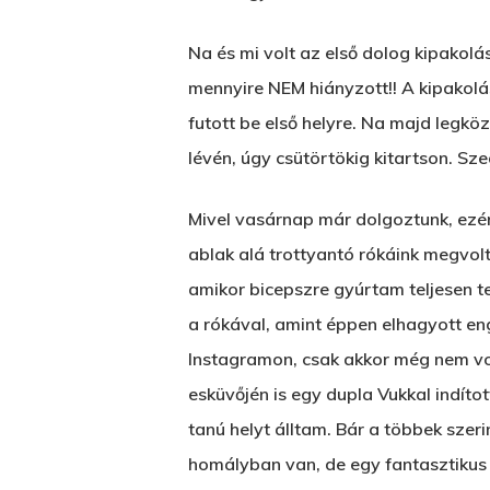
Na és mi volt az első dolog kipakol
mennyire NEM hiányzott!! A kipakolá
futott be első helyre. Na majd legk
lévén, úgy csütörtökig kitartson. S
Mivel vasárnap már dolgoztunk, ezér
ablak alá trottyantó rókáink megvol
amikor bicepszre gyúrtam teljesen tel
a rókával, amint éppen elhagyott en
Instagramon, csak akkor még nem vo
esküvőjén is egy dupla Vukkal indíto
tanú helyt álltam. Bár a többek szeri
homályban van, de egy fantasztikus