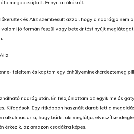
óta megbocsájtott. Ennyit a rókákról.
lőkerültek és Aliz szembesült azzal, hogy a nadrágja nem az
valami jó formán feszül vagy betekintést nyújt meglátogat
m.
Aliz.
lenne- feleltem és kaptam egy énhülyeminekkérdeztemeg pil
nálható nadrág után. Én felajánlottam az egyik melós gatyá
tes. Kifogások. Egy ritkábban használt darab lett a megoldá
en alkalmas arra, hogy bárki, aki meglátja, elveszítse ideigl
én érkezik, az amazon csodákra képes.