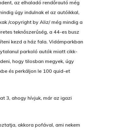
indent, az elhaladó rendőrautó még
2500 Castle Dr
indig úgy indulnak el az autóikkal,
Manhattan, NY
kak /copyright by Aliz/ még mindig a
retes teknőszerűség, a 44-es busz
T:
+216 (0)40 3629 4753
elíteni kezd a ház fala. Vidámparkban
E:
hello@themenectar.com
lytalanul parkoló autók miatt cikk-
deni, hogy tilosban megyek, úgy
kbe és perkáljon le 100 quid-et
at 3, ahogy hívjuk, már az igazi
goztatja, akkora pofával, ami nekem