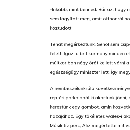
-Inkább, mint benned. Bár az, hogy 
sem lágyított meg, amit otthonról ho
köztudott.
Tehát megérkeztünk. Sehol sem csipo
felett. Igaz, a brit kormány minden 
múltkoriban négy órát kellett várn
egészségügy miniszter lett. Így megy
A nembeszélünkróla következménye, 
reptéri parkolóból ki akartunk jönni,
kerestünk egy gombot, amin közvetlen
hazájához. Egy tökéletes wales-i akc
Másik tíz perc, Aliz megértette mit v