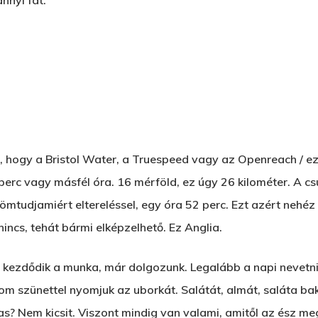
nnyi fát.
n, hogy a Bristol Water, a Truespeed vagy az Openreach / ez
0 perc vagy másfél óra. 16 mérföld, ez úgy 26 kilométer. A c
ömtudjamiért eltereléssel, egy óra 52 perc. Ezt azért nehé
incs, tehát bármi elképzelhető. Ez Anglia.
r kezdődik a munka, már dolgozunk. Legalább a napi nevetn
rom szünettel nyomjuk az uborkát. Salátát, almát, saláta baks
s? Nem kicsit. Viszont mindig van valami, amitől az ész meg