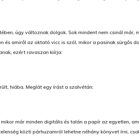
ben, úgy változnak dolgok. Sok mindent nem csinál már, me
jön és amiről az oktató vicc is szól, mikor a pasinak sürgő
nak, ezért ravaszan kiírja:
rült, hiába. Meglát egy írást a szalvétán:
 mikor már minden digitális és talán a papír az egyetlen, a
ytelenség közti párhuzamról lehetne néhány könyvet írni, cs