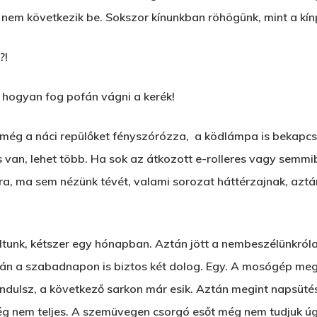
nem következik be. Sokszor kínunkban röhögünk, mint a kín
?!
, hogyan fog pofán vágni a kerék!
 még a náci repülőket fényszórózza, a ködlámpa is bekapcs
s van, lehet több. Ha sok az átkozott e-rolleres vagy semmib
ra, ma sem nézünk tévét, valami sorozat háttérzajnak, aztán
unk, kétszer egy hónapban. Aztán jött a nembeszélünkról
tán a szabadnapon is biztos két dolog. Egy. A mosógép megy
elindulsz, a következő sarkon már esik. Aztán megint napsüté
g nem teljes. A szemüvegen csorgó esőt még nem tudjuk úgy