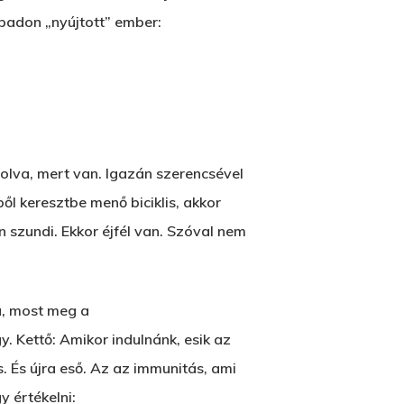
padon „nyújtott” ember:
olva, mert van. Igazán szerencsével
ől keresztbe menő biciklis, akkor
 szundi. Ekkor éjfél van. Szóval nem
a, most meg a
. Kettő: Amikor indulnánk, esik az
s. És újra eső. Az az immunitás, ami
 értékelni: