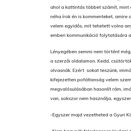
ahol a kattintás többet számít, min
néha írok én is kommenteket, amire
velem egyidős, mit tehetett volna a
emberi kommunikáció folytatására a
Lényegében semmi nem történt még, 
a szerzői oldalamon. Kedd, csütörtö
olvasnák. Ezért sokat teszünk, imm
kifejezetten pofátlanság velem sze
megvalósulásában hasonlít rám, imád
van, sokszor nem használja, egyszer m
-Egyszer majd vezetheted a Gyuri K