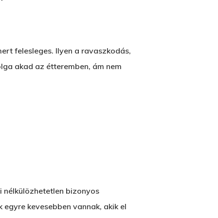
rt felesleges. Ilyen a ravaszkodás,
s dolga akad az étteremben, ám nem
mi nélkülözhetetlen bizonyos
ak egyre kevesebben vannak, akik el