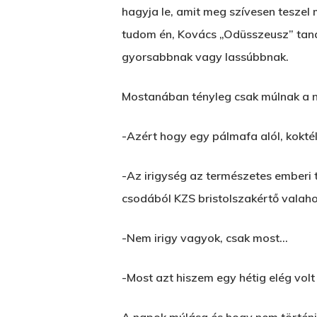
hagyja le, amit meg szívesen teszel
tudom én, Kovács „Odüsszeusz” tanár
gyorsabbnak vagy lassúbbnak.
Mostanában tényleg csak múlnak a n
-Azért hogy egy pálmafa alól, koktél
-Az irigység az természetes emberi t
csodából KZS bristolszakértő valaho
-Nem irigy vagyok, csak most…
-Most azt hiszem egy hétig elég volt