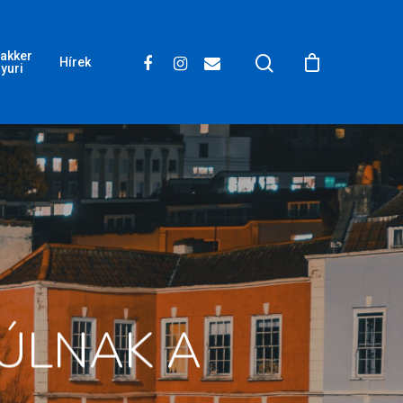
akker
Hírek
yuri
MÚLNAK A