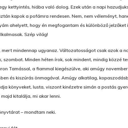
t egy kettyintés, hiába való dolog. Ezek után a napi hazud
 aztán kapok a pofámra rendesen. Nem, nem véleményt, hane
nyám ahelyett, hogy én megfogantam és különböző jelzőket 
lkalmasak. Szép világ!
mert mindennap ugyanaz. Változatosságot csak azok a nap
k, szombat. Minden héten írok, sok mindent, mindig közzé t
áron Tamással, a fiammal kiegészülve, aki amúgy november
mben és kiszúrás önmagával. Amúgy alkatilag, kopaszodás
ja könyveket, lusta, viszont kinézetre simán a postás gye
ajd kitalálja, mi akar lenni.
önyvtárat – mondtam neki.