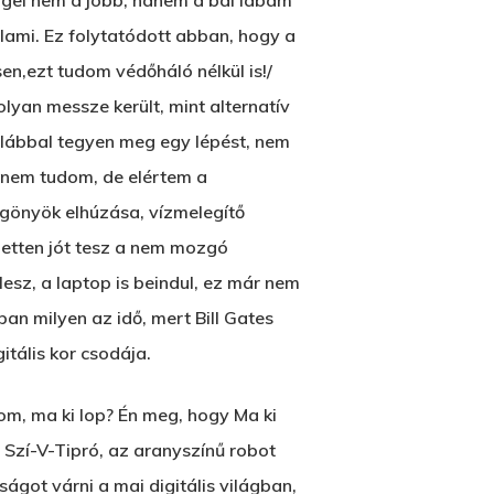
ggel nem a jobb, hanem a bal lábam
alami. Ez folytatódott abban, hogy a
n,ezt tudom védőháló nélkül is!/
olyan messze került, mint alternatív
y lábbal tegyen meg egy lépést, nem
n nem tudom, de elértem a
gönyök elhúzása, vízmelegítő
ezetten jót tesz a nem mozgó
sz, a laptop is beindul, ez már nem
an milyen az idő, mert Bill Gates
itális kor csodája.
om, ma ki lop? Én meg, hogy Ma ki
Szí-V-Tipró, az aranyszínű robot
got várni a mai digitális világban,