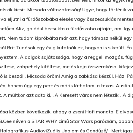
k semmi, az akkor tudatosodott bennem, mikor az egyik re
lszik kicsit. Micsoda változatosság! Ugye, hogy történik v
a eljutni a fürdőszobába elesés vagy összecsuklás mentese
tehetően Aliz, galádul becsukta a fürdőszoba ajtaját, ami így 
llett. Nem tudom kipróbálta már azt, hogy támasz nélkül eg
ól Brit Tudósok egy évig kutatnák ez, hogyan is sikerült. É
yeztem. A dolgok sajátossága, hogy a reggeli mozgás, füg
szítése, zabpehely kitöltése, melós kaja összerakása, kifej
is beszáll. Micsoda öröm! Amíg a zabkása készül, Házi Pále
jén, hanem úgy egy perc és máris láthatom, a texasi Austin-b
. A múltkor azt adta ki, „A Keresett város nem létezik”. A dig
ása közben következik, ahogy a zseni Hofi mondta: Elolvas
.B.Cee néven a STAR WHY című Star Wars paródiám, abban 
 Holografikus AudioviZuális Unalom és Gondűző/ Mert igazsá