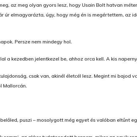
 meg, az meg olyan gyors lesz, hogy Usain Bolt hatvan méter
 úr elmagyarázta, úgy, hogy még én is megértettem, az idő
apok. Persze nem mindegy hol.
lal a kezedben jelentkezel be, ahhoz orca kell. A kis naper
ulajdonság, csak van, akinél életcél lesz. Megint mi bajod v
l Mallorcán.
 belőled, puszi – mosolygott még egyet és valóban eltűnt eg