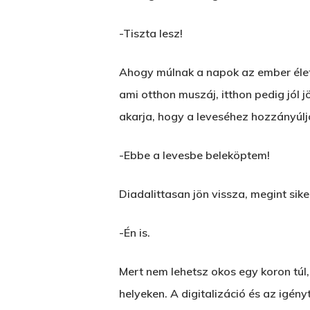
-Tiszta lesz!
Ahogy múlnak a napok az ember életé
ami otthon muszáj, itthon pedig jól 
akarja, hogy a leveséhez hozzányúlja
-Ebbe a levesbe beleköptem!
Diadalittasan jön vissza, megint sike
-Én is.
Mert nem lehetsz okos egy koron túl,
helyeken. A digitalizáció és az igén