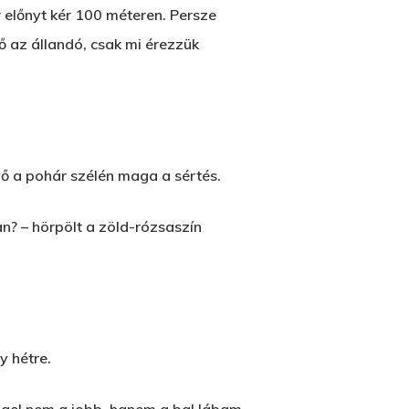
 előnyt kér 100 méteren. Persze
 az állandó, csak mi érezzük
nyő a pohár szélén maga a sértés.
an? – hörpölt a zöld-rózsaszín
y hétre.