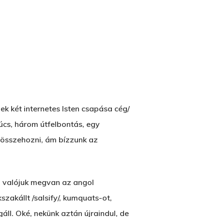
2500 Castle Dr
Manhattan, NY
T:
+216 (0)40 3629 4753
E:
hello@themenectar.com
ek két internetes Isten csapása cég/
súcs, három útfelbontás, egy
z összehozni, ám bízzunk az
i valójuk megvan az angol
zakállt /salsify/, kumquats-ot,
áll. Oké, nekünk aztán újraindul, de