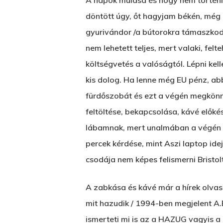
A napok múlása és hogy nem történi
döntött úgy, őt hagyjam békén, még a
gyurivándor /a bútorokra támaszkodv
nem lehetett teljes, mert valaki, fel
költségvetés a valóságtól. Lépni ke
kis dolog. Ha lenne még EU pénz, abb
fürdőszobát és ezt a végén megkönn
feltöltése, bekapcsolása, kávé előké
lábamnak, mert unalmában a végén ő 
percek kérdése, mint Aszi laptop ide
csodája nem képes felismerni Bristolt
A zabkása és kávé már a hírek olvas
mit hazudik / 1994-ben megjelent A
ismerteti mi is az a HAZUG vagyis a