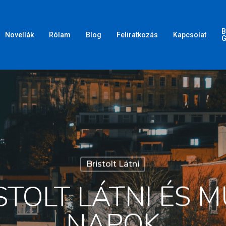
B
Novellák
Rólam
Blog
Feliratkozás
Kapcsolat
G
Bristolt Látni
ISTOLT LÁTNI ÉS 
NAPOK