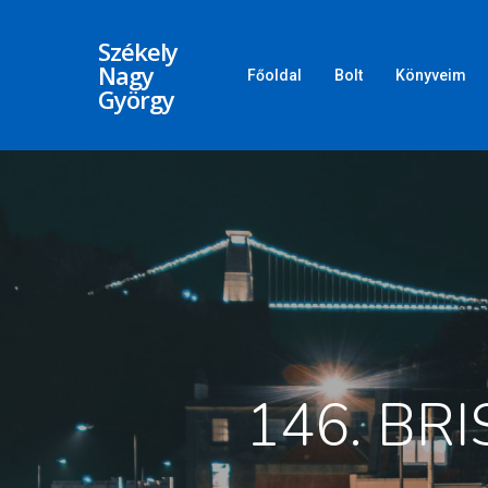
Székely
Nagy
Főoldal
Bolt
Könyveim
György
146. BR