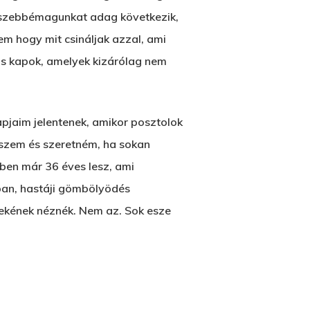
jukszebbémagunkat adag következik,
m hogy mit csináljak azzal, ami
is kapok, amelyek kizárólag nem
jaim jelentenek, amikor posztolok
eszem és szeretném, ha sokan
Wow Look At This!
ben már 36 éves lesz, ami
This is an optional, highly
ban, hastáji gömbölyödés
customizable off canvas area.
rekének néznék. Nem az. Sok esze
About Salient
The Castle
Unit 345