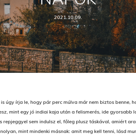
2021.10.09.
s úgy írja le, hogy pár perc múlva már nem biztos benne, ho
sz, mint egy jó indiai kaja után a felismerés, ide gyorsabb 
d meg az ESC gombot a bezáráshoz
s repjeggyel sem indulsz el, főleg plusz táskával, amiért a
nolyan, mint mindenki másnak: amit meg kell tenni, lásd mu