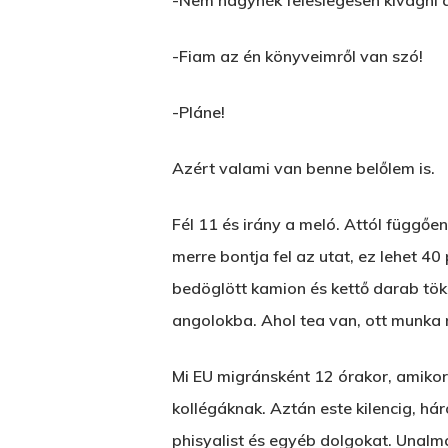
-Nem hagynék feleslegesen kivágni a
-Fiam az én könyveimről van szó!
-Pláne!
Azért valami van benne belőlem is.
Fél 11 és irány a meló. Attól függőe
merre bontja fel az utat, ez lehet 4
bedöglött kamion és kettő darab tök
angolokba. Ahol tea van, ott munka n
Mi EU migránsként 12 órakor, amiko
kollégáknak. Aztán este kilencig, há
phisyalist és egyéb dolgokat. Unalma