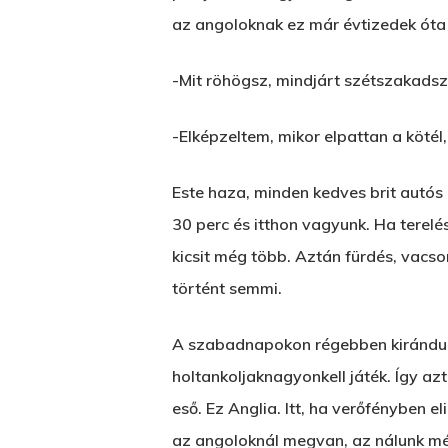
az angoloknak ez már évtizedek óta 
-Mit röhögsz, mindjárt szétszakadsz
-Elképzeltem, mikor elpattan a kötél
Este haza, minden kedves brit autós
30 perc és itthon vagyunk. Ha terelé
kicsit még több. Aztán fürdés, vacso
történt semmi.
A szabadnapokon régebben kirándult
holtankoljaknagyonkell játék. Így az
eső. Ez Anglia. Itt, ha verőfényben 
az angoloknál megvan, az nálunk mé