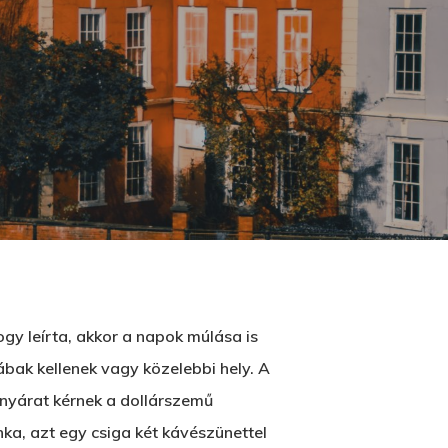
gy leírta, akkor a napok múlása is
lábak kellenek vagy közelebbi hely. A
ranyárat kérnek a dollárszemű
nka, azt egy csiga két kávészünettel