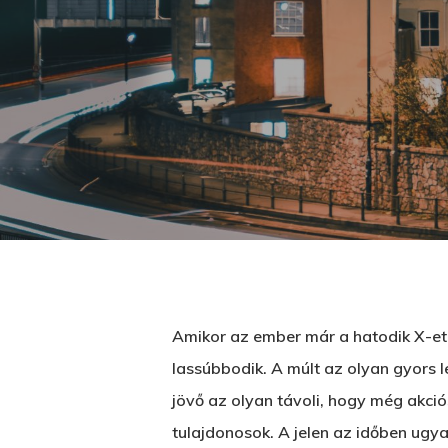
Amikor az ember már a hatodik X-et i
lassúbbodik. A múlt az olyan gyors le
Üss egy entert a kereséshez, vagy nyom
jövő az olyan távoli, hogy még akció
tulajdonosok. A jelen az időben ugya