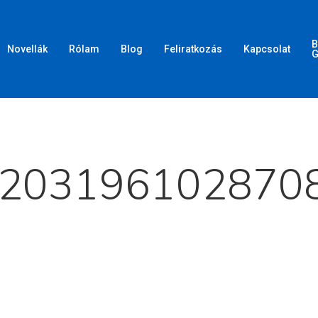
B
Novellák
Rólam
Blog
Feliratkozás
Kapcsolat
G
d meg az ESC gombot a bezáráshoz
203196102870