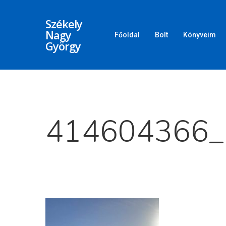
Székely
Nagy
Főoldal
Bolt
Könyveim
György
Üss egy entert a kereséshez, vagy nyom
414604366_