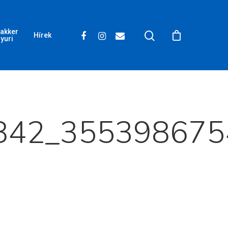
akker
Hírek
yuri
842_355398675
Wow Look At This!
This is an optional, highly
customizable off canvas area.
About Salient