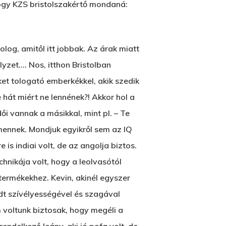
ogy KZS bristolszakértő mondaná:
T:
+216 (0)40 3629 4753
E:
hello@themenectar.com
olog, amitől itt jobbak. Az árak miatt
zet…. Nos, itthon Bristolban
ket tologató emberkékkel, akik szedik
 hát miért ne lennének?! Akkor hol a
i vannak a másikkal, mint pl. – Te
 mennek. Mondjuk egyikről sem az IQ
is indiai volt, de az angolja biztos.
hnikája volt, hogy a leolvasótól
termékekhez. Kevin, akinél egyszer
dt szívélyességével és szagával
voltunk biztosak, hogy megéli a