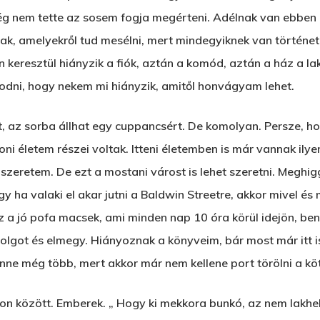
ég nem tette az sosem fogja megérteni. Adélnak van ebben
k, amelyekről tud mesélni, mert mindegyiknek van történet
 keresztül hiányzik a fiók, aztán a komód, aztán a ház a la
odni, hogy nekem mi hiányzik, amitől honvágyam lehet.
t, az sorba állhat egy cuppancsért. De komolyan. Persze, ho
oni életem részei voltak. Itteni életemben is már vannak ily
szeretem. De ezt a mostani várost is lehet szeretni. Meghig
 ha valaki el akar jutni a Baldwin Streetre, akkor mivel és
z a jó pofa macsek, ami minden nap 10 óra körül idejön, bené
olgot és elmegy. Hiányoznak a könyveim, bár most már itt 
nne még több, mert akkor már nem kellene port törölni a köt
hon között. Emberek. „ Hogy ki mekkora bunkó, az nem lakhe