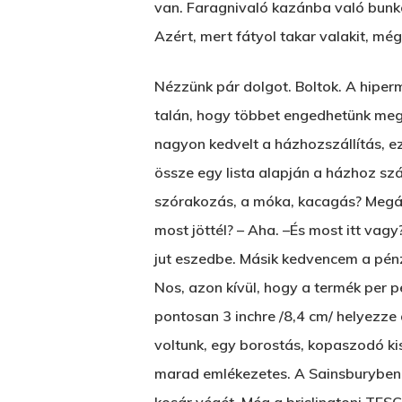
van. Faragnivaló kazánba való bunk
Azért, mert fátyol takar valakit, mé
Nézzünk pár dolgot. Boltok. A hiperma
talán, hogy többet engedhetünk meg 
nagyon kedvelt a házhozszállítás, ez
össze egy lista alapján a házhoz szá
szórakozás, a móka, kacagás? Megáll 
most jöttél? – Aha. –És most itt vag
jut eszedbe. Másik kedvencem a pénzt
Nos, azon kívül, hogy a termék per p
pontosan 3 inchre /8,4 cm/ helyezze 
voltunk, egy borostás, kopaszodó ki
marad emlékezetes. A Sainsburyben 