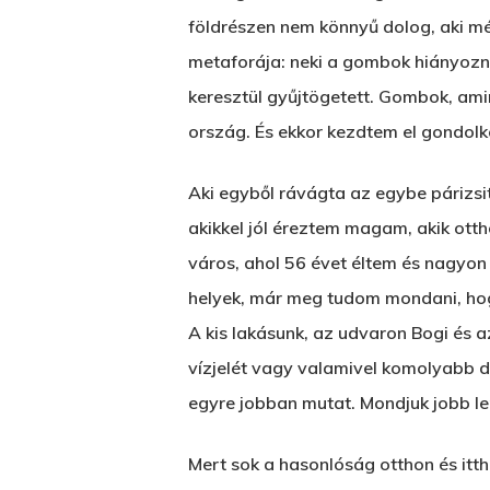
földrészen nem könnyű dolog, aki m
metaforája: neki a gombok hiányozna
keresztül gyűjtögetett. Gombok, amin
ország. És ekkor kezdtem el gondolk
Aki egyből rávágta az egybe párizsi
akikkel jól éreztem magam, akik otth
város, ahol 56 évet éltem és nagyon 
helyek, már meg tudom mondani, hogy
A kis lakásunk, az udvaron Bogi és a
vízjelét vagy valamivel komolyabb d
egyre jobban mutat. Mondjuk jobb le
Mert sok a hasonlóság otthon és itt