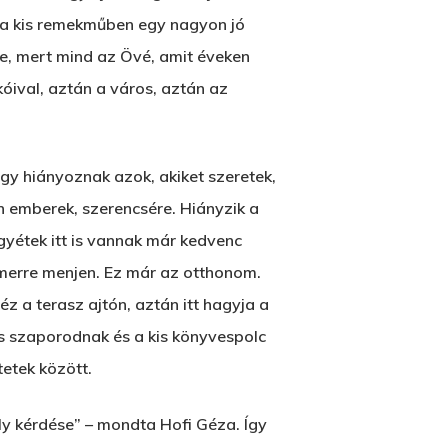
 a kis remekműben egy nagyon jó
e, mert mind az Övé, amit éveken
kóival, aztán a város, aztán az
Wow Look At This!
gy hiányoznak azok, akiket szeretek,
This is an optional, highly
en emberek, szerencsére. Hiányzik a
customizable off canvas area.
gyétek itt is vannak már kedvenc
 merre menjen. Ez már az otthonom.
z a terasz ajtón, aztán itt hagyja a
About Salient
is szaporodnak és a kis könyvespolc
The Castle
etek között.
Unit 345
2500 Castle Dr
ly kérdése” – mondta Hofi Géza. Így
Manhattan, NY