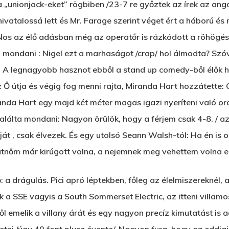
 „unionjack-eket” rögbiben /23-7 re győztek az írek az ango
 hivatalossá lett és Mr. Farage szerint véget ért a háború é
/Nos az élő adásban még az operatőr is rázkódott a röhögéstő
 mondani : Nigel ezt a marhaságot /crap/ hol álmodta? Szóva
 A legnagyobb hasznot ebből a stand up comedy-ből élők hú
Ő útja és végig fog menni rajta, Miranda Hart hozzátette: 
anda Hart egy majd két méter magas igazi nyeríteni való or
 találta mondani: Nagyon örülök, hogy a férjem csak 4-8. / a
t , csak élvezek. És egy utolsó Seann Walsh-tól: Ha én is 
átnőm már kirúgott volna, a nejemnek meg vehettem volna eg
a drágulás. Pici apró léptekben, főleg az élelmiszereknél, 
nk a SSE vagyis a South Sommerset Electric, az itteni villam
től emelik a villany árát és egy nagyon precíz kimutatást is