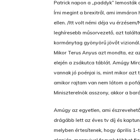
Patrick napon a „paddyk” lemosták a
Írni megint a brexitről, ami immáron
ellen. /Itt volt némi déja vu érzésem
leghíresebb műsorvezető, azt találta
kormánytag gyönyörű jövőt vizionál.
Mikor Terus Anyus azt mondta, ez az 
elején a zsákutca táblát. Amúgy Mir
vannak jó poénjai is, mint mikor azt
amikor rajtam van nem látom a pofájá
Miniszterelnök asszony, akkor a bar
Amúgy az egyetlen, ami észrevehető: 
drágább lett az éves tv díj és kaptu
melyben értesítenek, hogy április 1-