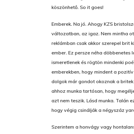
köszönhető. So it goes!
Emberek. Na jó. Ahogy KZS bristolsza
változatban, az igaz. Nem mintha ott
reklámban csak akkor szerepel brit 
ember. Ez persze néha döbbenetes lá
ismeretlenek és rögtön mindenki poén
emberekben, hogy mindent a pozitív 
dolgok már gondot okoznak a britek j
ahhoz munka tartósan, hogy megéljen
azt nem teszik. Lásd munka. Talán e
hogy végig csinálják a négyszáz yar
Szerintem a honvágy vagy hontalansá