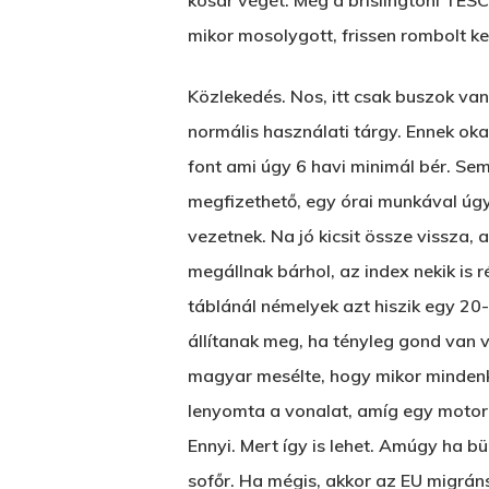
kosár végét. Még a brislingtoni TESC
mikor mosolygott, frissen rombolt ke
Közlekedés. Nos, itt csak buszok van
normális használati tárgy. Ennek ok
font ami úgy 6 havi minimál bér. Sem
megfizethető, egy órai munkával úgy 6
vezetnek. Na jó kicsit össze vissza,
megállnak bárhol, az index nekik is 
táblánál némelyek azt hiszik egy 20-
állítanak meg, ha tényleg gond van v
magyar mesélte, hogy mikor mindenki
lenyomta a vonalat, amíg egy motoro
Ennyi. Mert így is lehet. Amúgy ha bü
sofőr. Ha mégis, akkor az EU migrán