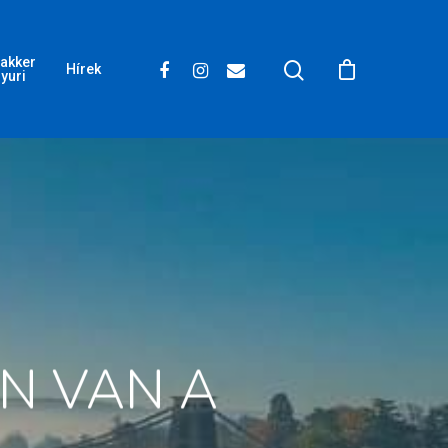
akker
Hírek
yuri
ON VAN A