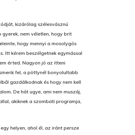
zódját, kizárólag szélesvásznú
 gyerek, nem véletlen, hogy brit
 eleinte, hogy mennyi a mosolygós
ás. Itt kérem beszélgetnek egymással
em érted. Nagyon jó az itteni
merik fel, a pöttynél bonyolultabb
telből gazdálkodnak és hogy nem kell
galom. De hát ugye, ami nem muszáj,
llal, akiknek a szombati programja,
y helyen, ahol él, az iránt persze