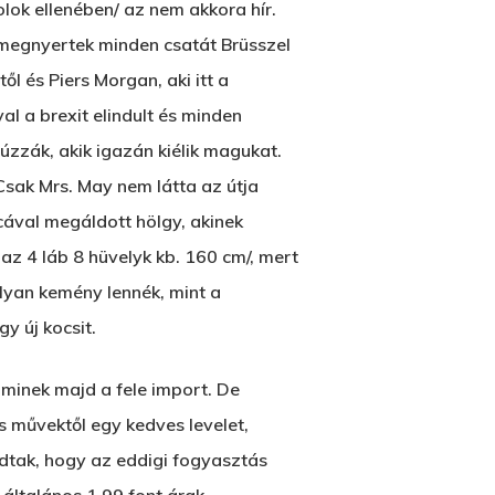
lok ellenében/ az nem akkora hír.
s megnyertek minden csatát Brüsszel
l és Piers Morgan, aki itt a
l a brexit elindult és minden
zzák, akik igazán kiélik magukat.
Csak Mrs. May nem látta az útja
cával megáldott hölgy, akinek
zaz 4 láb 8 hüvelyk kb. 160 cm/, mert
olyan kemény lennék, mint a
y új kocsit.
aminek majd a fele import. De
os művektől egy kedves levelet,
 adtak, hogy az eddigi fogyasztás