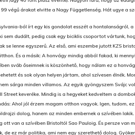
etni /úgy 40 font plusz évente/. Nagyon fura, hogy az eddigi
 99 végű árakat elvitte a Nagy Függetlenség. Hát ugye a 
ylvania-ból írt egy kis gondolat esszét a hontalanságról, 
 sem dudált, pedig csak egy biciklis csoportot vártunk, ho
 se lenne egyszerű. Az első, ami eszembe jutott KZS brist
itthon. És a másik: A honvágy mindig abból fakad, ki mennyi
elében sváb őseimnek is köszönhető, hogy nálam ez a honvá
ehetett és sok olyan helyen jártam, ahol szívesen élnék. M
nem sárga minden villamos. Az egyik gyöngyszem Svájc volt,
l Street keveréke. Mindig is a hegyeket kedveltem a dombok
dás: Ahol jól érzem magam otthon vagyok. Igen, tudom, ez n
ldrajzi dolog, hanem az minden embernek a szívében lakik.
 ott van a szívében Bristoltól Sao Pauloig. És persze van
, de ez már politika, ami nem egy szerethető dolog. Gyökere