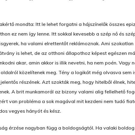
kértő mondta: Itt le lehet forgatni a hájszínelők összes epi
hon ez nem így lenne. Itt sokkal kevesebb a szép nő és szép
kisgyerek, ha valami elrettentőt reklámoznak. Ami szokatlan
tvány is lehet, de az otthoni állapothoz képest egészen m
kodni akar, amin akkor is illik nevetni, ha nem poén. Vagy n
oldalról közelítenek meg. Tény a logikát még olvasva sem is
elentős részének. Azt szokták meg, hogy hitelből élnek, hi
ek. A brit munkamorál az bizony valami alig fellelhető fo
zért van probléma a sok magával mit kezdeni nem tudó fiata
dos vegyes hányót és kész.
g érzése nagyban függ a boldogságtól. Ha valaki boldog eg