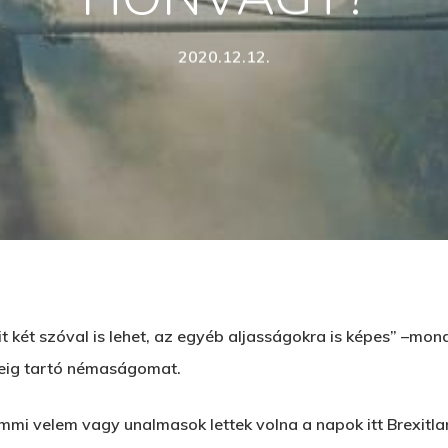
2020.12.12.
mit két szóval is lehet, az egyéb aljasságokra is képes” 
d meg az ESC gombot a bezáráshoz
deig tartó némaságomat.
mmi velem vagy unalmasok lettek volna a napok itt Brexitlan