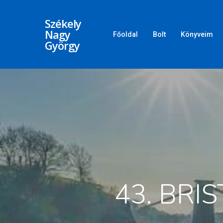
Székely
Nagy
Főoldal
Bolt
Könyveim
György
43. BRI