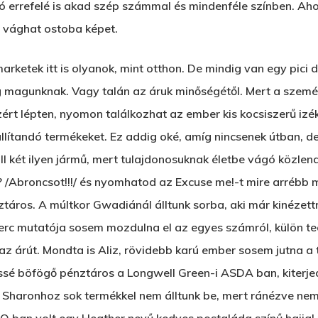
ó errefelé is akad szép számmal és mindenféle színben. Ah
g vághat ostoba képet.
rketek itt is olyanok, mint otthon. De mindig van egy pici d
magunknak. Vagy talán az áruk minőségétől. Mert a személy
ért lépten, nyomon találkozhat az ember kis kocsiszerű izé
llítandó termékeket. Ez addig oké, amíg nincsenek útban, de
két ilyen jármű, mert tulajdonosuknak életbe vágó közlendő
y? /Abroncsot!!!/ és nyomhatod az Excuse me!-t mire arrébb
áros. A múltkor Gwadiánál álltunk sorba, aki már kinézettre 
erc mutatója sosem mozdulna el az egyes számról, külön tec
az árút. Mondta is Aliz, rövidebb karú ember sosem jutna a 
ssé böfögő pénztáros a Longwell Green-i ASDA ban, kiterje
Sharonhoz sok termékkel nem álltunk be, mert ránézve nem 