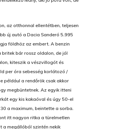
endelkező leány, aki jó pofa volt, de
n, az otthonnal ellentétben, teljesen
óbb új autó a Dacia Sanderó 5.995
ágja földhöz az embert. A benzin
 britek bár rossz oldalon, de jól
n, kiteszik a vészvillogót és
öld per óra sebesség korlátozó /
de például a rendőrök csak akkor
ogy megbüntetnek. Az egyik itteni
kát egy kis kakaóval és úgy 50-el
 30 a maximum, beintette a sorba.
nt itt nagyon ritka a türelmetlen
t a megállóból szintén nekik