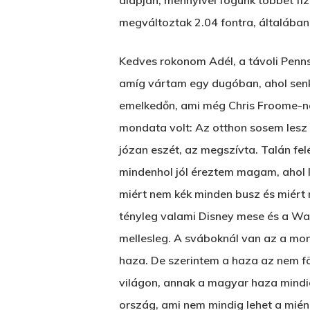
alapján, mennyivel fogunk többet fiz
megváltoztak 2.04 fontra, általában
Kedves rokonom Adél, a távoli Penns
amíg vártam egy dugóban, ahol senki
emelkedőn, ami még Chris Froome-nak
mondata volt: Az otthon sosem lesz 
józan eszét, az megszívta. Talán f
mindenhol jól éreztem magam, ahol l
miért nem kék minden busz és miért 
tényleg valami Disney mese és a Wal
mellesleg. A sváboknál van az a mon
haza. De szerintem a haza az nem fö
világon, annak a magyar haza mindig
ország, ami nem mindig lehet a miénk