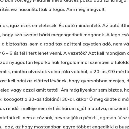
O ban volt egy Heather nevű kedves postaláda színű hajjal r
rítéshez hasonlítottak a fogai. Ami még megvolt.
nak, igaz ezek emeletesek. És autó mindenfelé. Az autó ittho
a, hogy szó szerint bárki megengedheti magának. A legolcs
 a biztosítás, sem a road tax az itteni egyetlen adó, nem v
 – 6 és fél litert lehet venni. A vezetők? Azt kell mondjam a
 azaz nyugodtan leparkolnak forgalommal szemben a túloldalo
rémlik, mintha olvastak volna róla valahol, a 20-as /20 mérf
ast kell adni az előtted lévőnek, hogy gyorsabban menjen, 
eled vagy azzal amit tettél. Ám még ilyenkor sem biztos, h
 kocogott a 30-as táblánál 30-al, akkor Ő megküldte a már
s rendőr melléje nem ért és három ujját mutatva, miszerint
ntetni kell, nem cicóznak, bevasalják a pénzt. Jogosan. Viszo
s. Igaz, az hogy mostanában egyre többet engedik ki a busz