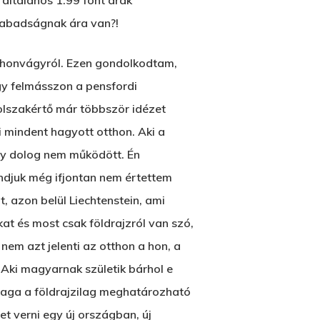
 általános 1.99 font árak
szabadságnak ára van?!
a honvágyról. Ezen gondolkodtam,
gy felmásszon a pensfordi
olszakértő már többször idézet
 mindent hagyott otthon. Aki a
gy dolog nem működött. Én
ondjuk még ifjontan nem értettem
 azon belül Liechtenstein, ami
at és most csak földrajzról van szó,
em azt jelenti az otthon a hon, a
 Aki magyarnak születik bárhol e
 maga a földrajzilag meghatározható
t verni egy új országban, új