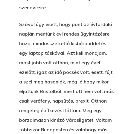
szendvicsre.
Szóval úgy esett, hogy pont az évforduló
napján mentünk évi rendes ügyintézésre
haza, mindössze kettő kisbőrönddel és
egy laptop táskával. Azt kell mondjam,
most jobb volt otthon, mint egy ével
ezelőtt, igaz az idő pocsék volt, esett, fújt
a szél meg hasonlók, még jó hogy mikor
eljöttünk Bristolból, mert ott nem volt más
csak verőfény, napsütés, brexit. Otthon
rengeteg építkezést láttam. Meg egy
borzalmasan kinéző Városligetet. Voltam
többször Budapesten és valahogy más