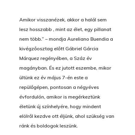
Amikor visszanézek, akkor a halál sem
lesz hosszabb , mint az élet, egy pillanat
nem több.” – mondja Aureliano Buendia a
kivégzőosztag előtt Gábriel Gárcia
Márquez regényében, a Száz év
magányban. És ez jutott eszembe, mikor
ültünk ez év május 7-én este a
repülőgépen, pontosan a négyéves
évfordulón, amikor is megérkeztünk
életünk új színhelyére, hogy mindent
elölről kezdve ott éljünk, ahol szükség van
ránk és boldogok leszünk.