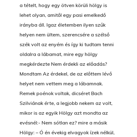
Manhattan, NY
FELICITÁ
a tételt, hogy egy ötven körüli hölgy is
lehet olyan, amitől egy pasi emelkedő
Betli
T:
+216 (0)40 3629 475
irányba áll. Igaz életemben ilyen szűk
E:
hello@themenectar.c
Egy Világbajnokságot,
helyen nem ültem, szerencsére a szélső
VOLT EGYSZER EGY KI
szék volt az enyém és így ki tudtam tenni
oldalra a lábamat, mire egy hölgy
ÁRULÓ!
megkérdezte Nem érdekli az előadás?
A Kaszinó
Mondtam Az érdekel, de az előttem lévő
helyet nem vettem meg a lábamnak.
AZ IGAZI AJÁNDÉK
Remek poénok voltak, dicséret Bach
Párizs És Újra MI
Szilviának érte, a legjobb nekem az volt,
Egy Hitelt, Ödön?
mikor is az egyik Hölgy azt mondta az
evésnél:- Nem sótlan ez? mire a másik
ELMENT A VILLAMOS
Hölgy: – Ó én évekig elvagyok ízek nélkül,