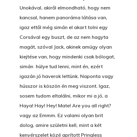
Unokával, akiről elmondható, hogy nem
kancsal, hanem panoráma látása van,
igaz ettől még simán el akart tolni egy
Corsával egy buszt, de az nem hagyta
magát, szóval Jack, akinek amúgy olyan
kiejtése van, hogy mindenki csak bólogat,
simán hülye tud lenni, mint én, ezért
igazán jó haverok lettünk. Naponta vagy
hússzor is köszön én meg viszont. Igaz,
sosem tudom eltalálni, mikor mi a jó, a
Haya! Hay! Hey! Mate! Are you all right?
vagy az Emmm. Ez valami olyan brit
dolog, amire születni kell, mint a két
kenyérszelet közé aprított Pringless