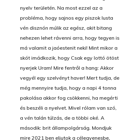
nyelv területén. Na most ezzel az a
probléma, hogy sajnos egy piszok lusta
vén disznón múlik az egész, akit bitang
nehezen lehet rávenni arra, hogy tegyen is
má valamit a jaóestenit neki! Mint mikor a
skót imádkozik, hogy Csak egy lottó ötöst
nyerjek Uram! Mire fentről a hang: Akkor
vegyél egy szelvényt haver! Mert tudja, de
még mennyire tudja, hogy a napi 4 tonna
pakolása akkor fog csökkenni, ha megérti
és beszéli a nyelvet. Mivel rólam van szó,
a vén talán túlzás, de a többi oké. A
második: brit állampolgárság. Mondjuk
mire 2021 ben eljutok a célegyenesbe,