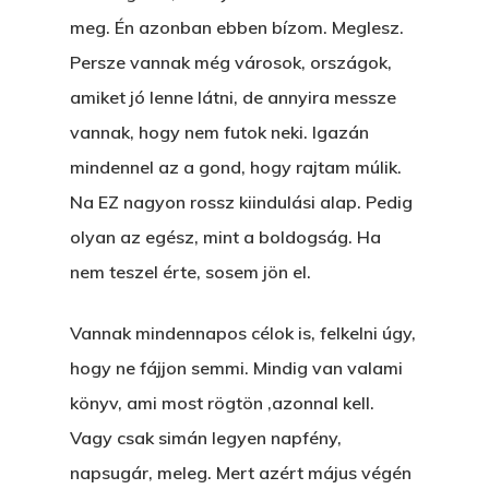
meg. Én azonban ebben bízom. Meglesz.
Persze vannak még városok, országok,
amiket jó lenne látni, de annyira messze
vannak, hogy nem futok neki. Igazán
mindennel az a gond, hogy rajtam múlik.
Na EZ nagyon rossz kiindulási alap. Pedig
olyan az egész, mint a boldogság. Ha
nem teszel érte, sosem jön el.
Vannak mindennapos célok is, felkelni úgy,
hogy ne fájjon semmi. Mindig van valami
könyv, ami most rögtön ,azonnal kell.
Vagy csak simán legyen napfény,
napsugár, meleg. Mert azért május végén