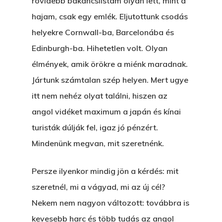
rövidebb bakancslistám olyan lett, mint a
hajam, csak egy emlék. Eljutottunk csodás
helyekre Cornwall-ba, Barcelonába és
Edinburgh-ba. Hihetetlen volt. Olyan
élmények, amik örökre a miénk maradnak.
Jártunk számtalan szép helyen. Mert ugye
itt nem nehéz olyat találni, hiszen az
angol vidéket maximum a japán és kínai
turisták dúlják fel, igaz jó pénzért.
Mindenünk megvan, mit szeretnénk.
Persze ilyenkor mindig jön a kérdés: mit
szeretnél, mi a vágyad, mi az új cél?
Nekem nem nagyon változott: továbbra is
kevesebb harc és több tudás az angol