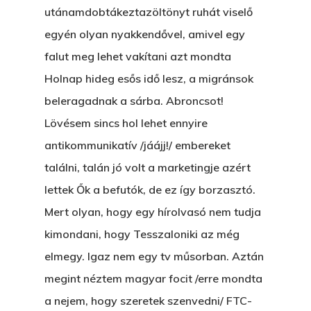
utánamdobtákeztazöltönyt ruhát viselő
egyén olyan nyakkendővel, amivel egy
falut meg lehet vakítani azt mondta
Főoldal
Holnap hideg esős idő lesz, a migránsok
Bolt
beleragadnak a sárba. Abroncsot!
Lövésem sincs hol lehet ennyire
Könyveim
antikommunikatív /jáájj!/ embereket
Novellák
A Veszett Ügy
találni, talán jó volt a marketingje azért
lettek Ők a befutók, de ez így borzasztó.
Szerelem És…
Rólam
Novellák
Mert olyan, hogy egy hírolvasó nem tudja
A Jóember
Álomszekrény
Blog
kimondani, hogy Tesszaloniki az még
elmegy. Igaz nem egy tv műsorban. Aztán
A Vér Nem Válik Vízzé
Eltojtuk Nyuszi
Feliratkozás
Bristolt Látni
megint néztem magyar focit /erre mondta
Egy Nyár
EGY LAKTANYÁT, ÖDÖ
a nejem, hogy szeretek szenvedni/ FTC-
Kapcsolat