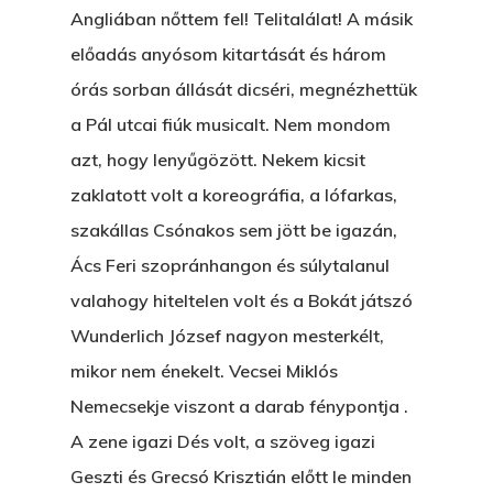
EGY BANKOT, ÖDÖN?
Angliában nőttem fel! Telitalálat! A másik
GYERE VELEM
előadás anyósom kitartását és három
KÖNYVESBOLTBA, ANY
órás sorban állását dicséri, megnézhettük
a Pál utcai fiúk musicalt. Nem mondom
A „BECSÜLETES” ÜGY
azt, hogy lenyűgözött. Nekem kicsit
Hogyan Tudta Feladni 
zaklatott volt a koreográfia, a lófarkas,
Egyházasmordízomad
szakállas Csónakos sem jött be igazán,
Kartalherczeghy Aurél
Ács Feri szopránhangon és súlytalanul
valahogy hiteltelen volt és a Bokát játszó
Wunderlich József nagyon mesterkélt,
mikor nem énekelt. Vecsei Miklós
Nemecsekje viszont a darab fénypontja .
A zene igazi Dés volt, a szöveg igazi
Geszti és Grecsó Krisztián előtt le minden