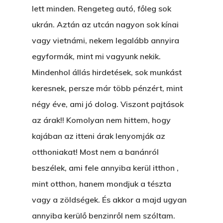
lett minden. Rengeteg autó, főleg sok
ukrán. Aztán az utcán nagyon sok kínai
vagy vietnámi, nekem legalább annyira
egyformák, mint mi vagyunk nekik.
Mindenhol állás hirdetések, sok munkást
keresnek, persze már több pénzért, mint
négy éve, ami jó dolog. Viszont pajtások
az árak!! Komolyan nem hittem, hogy
kajában az itteni árak lenyomják az
otthoniakat! Most nem a banánról
beszélek, ami fele annyiba kerül itthon ,
mint otthon, hanem mondjuk a tészta
vagy a zöldségek. És akkor a majd ugyan
annyiba kerülő benzinről nem szóltam.