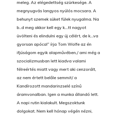
meleg. Az elégedettség szürkesége. A
megnyugvás langyos nyúlós mocsara. A
behunyt szemek süket fülek nyugalma. Na
b..d meg akkor kell egy k…tt nagyot
üvölteni és elindulni egy új célért, de k…va
gyorsan apóca!” írja Tom Wolfe az én
ifjúságom egyik alapművében,/ ami még a
szocializmusban lett kiadva valami
félreértés miatt vagy mert aki cenzorált,
az nem értett belőle semmit/ a
Kandírozott mandarinzselé színű
áramvonalban. Igen a munka állandó lett.
A napi rutin kialakult. Megszoktunk
dolgokat. Nem kell hónap végén nézni,