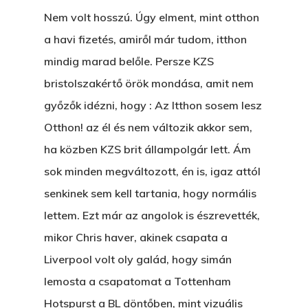
Nem volt hosszú. Úgy elment, mint otthon
a havi fizetés, amiről már tudom, itthon
mindig marad belőle. Persze KZS
bristolszakértő örök mondása, amit nem
győzők idézni, hogy : Az Itthon sosem lesz
Otthon! az él és nem változik akkor sem,
ha közben KZS brit állampolgár lett. Ám
sok minden megváltozott, én is, igaz attól
senkinek sem kell tartania, hogy normális
lettem. Ezt már az angolok is észrevették,
mikor Chris haver, akinek csapata a
Liverpool volt oly galád, hogy simán
lemosta a csapatomat a Tottenham
Hotspurst a BL döntőben, mint vizuális