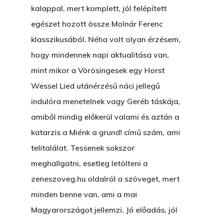
kalappal, mert komplett, jól felépített
egészet hozott össze Molnár Ferenc
klasszikusából. Néha volt olyan érzésem,
hogy mindennek napi aktualitása van,
mint mikor a Vörösingesek egy Horst
Wessel Lied utánérzésű náci jellegű
indulóra menetelnek vagy Geréb táskája,
amiből mindig előkerül valami és aztán a
katarzis a Miénk a grund! című szám, ami
telitalálat. Tessenek sokszor
meghallgatni, esetleg letölteni a
zeneszoveg.hu oldalról a szöveget, mert
minden benne van, ami a mai
Magyarországot jellemzi. Jó előadás, jól