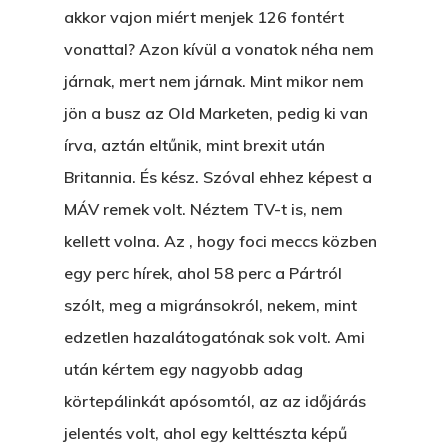
akkor vajon miért menjek 126 fontért
vonattal? Azon kívül a vonatok néha nem
járnak, mert nem járnak. Mint mikor nem
jön a busz az Old Marketen, pedig ki van
írva, aztán eltűnik, mint brexit után
Britannia. És kész. Szóval ehhez képest a
MÁV remek volt. Néztem TV-t is, nem
kellett volna. Az , hogy foci meccs közben
egy perc hírek, ahol 58 perc a Pártról
szólt, meg a migránsokról, nekem, mint
edzetlen hazalátogatónak sok volt. Ami
után kértem egy nagyobb adag
körtepálinkát apósomtól, az az időjárás
jelentés volt, ahol egy kelttészta képű