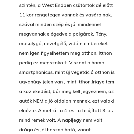
szintén, a West Endben csütörtök délelőtt
11 kor rengetegen vannak és vásárolnak,
szóval minden szép és jó, mindennel
megvannak elégedve a polgárok. Tény,
mosolygó, nevetgélő, vidám embereket
nem igen figyelhettem meg otthon, itthon
pedig ez megszokott. Viszont a homo
smartphonicus, mint új vegetáció otthon is
ugyanúgy jelen van , mint itthon.Irigyeltem
a közlekedést, bár meg kell jegyeznem, az
autók NEM a jó oldalon mennek, ezt valaki
elnézte. A metró , a 4-es , a felújított 3-as
mind remek volt. A napijegy nem volt
drága és jól használható, vonat