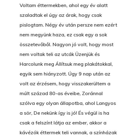
Voltam éttermekben, ahol egy év alatt
szaladtak el úgy az árak, hogy csak
pislogtam. Négy év után persze nem ezért
nem megyünk haza, ez csak egy a sok
összetevőből. Nagyon jó volt, hogy most
nem voltak teli az utcák Üzenjük és
Harcolunk meg Állítsuk meg plakátokkal,
egyik sem hiányzott. Úgy 9 nap után az
volt az érzésem, hogy visszakerültem a
múlt század 80-as éveibe, Zoránnal
szólva egy olyan állapotba, ahol Langyos
a sör, De nekünk így is jó! És végül is ha
csak a felszínt látja az ember, akkor a
kávézók éttermek teli vannak, a színházak