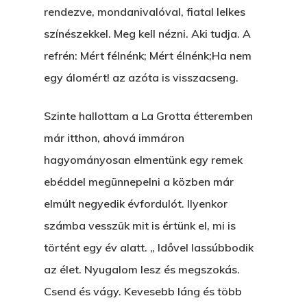
rendezve, mondanivalóval, fiatal lelkes
színészekkel. Meg kell nézni. Aki tudja. A
refrén: Mért félnénk; Mért élnénk;Ha nem
egy álomért! az azóta is visszacseng.
Szinte hallottam a La Grotta étteremben
már itthon, ahová immáron
hagyományosan elmentünk egy remek
ebéddel megünnepelni a közben már
elmúlt negyedik évfordulót. Ilyenkor
számba vesszük mit is értünk el, mi is
történt egy év alatt. „ Idővel lassúbbodik
az élet. Nyugalom lesz és megszokás.
Csend és vágy. Kevesebb láng és több