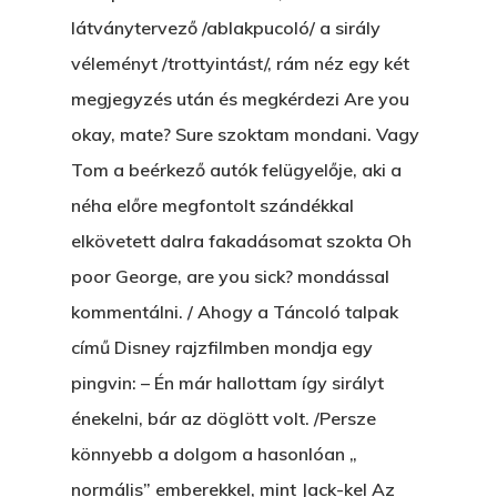
látványtervező /ablakpucoló/ a sirály
véleményt /trottyintást/, rám néz egy két
megjegyzés után és megkérdezi Are you
okay, mate? Sure szoktam mondani. Vagy
Tom a beérkező autók felügyelője, aki a
néha előre megfontolt szándékkal
elkövetett dalra fakadásomat szokta Oh
poor George, are you sick? mondással
kommentálni. / Ahogy a Táncoló talpak
című Disney rajzfilmben mondja egy
pingvin: – Én már hallottam így sirályt
énekelni, bár az döglött volt. /Persze
könnyebb a dolgom a hasonlóan „
normális” emberekkel, mint Jack-kel Az