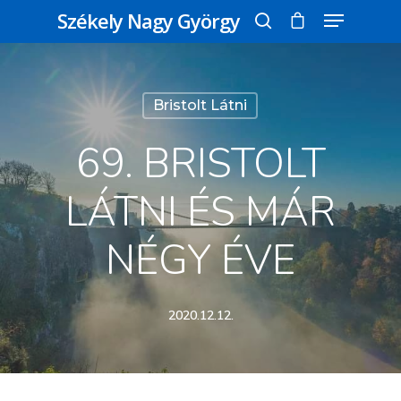
Székely Nagy György
Üss egy entert a kereséshez, vagy nyomd
Bristolt Látni
meg az ESC gombot a bezáráshoz
69. BRISTOLT
LÁTNI ÉS MÁR
NÉGY ÉVE
2020.12.12.