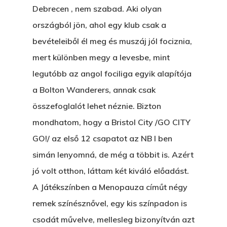
Ajándék – Karácsonyi
Debrecen , nem szabad. Aki olyan
A PESTIA
Bakker Gyuri
Történetek
országból jön, ahol egy klub csak a
Az Elveszett Fejezet
bevételeiből él meg és muszáj jól fociznia,
Hírek
Akkor És Ott
mert különben megy a levesbe, mint
legutóbb az angol fociliga egyik alapítója
Nem Szégyen Az
Wow Look At This!
a Bolton Wanderers, annak csak
KI-BEJÁRAT
összefoglalót lehet néznie. Bizton
This is an optional, highl
És Akkor A Balta
mondhatom, hogy a Bristol City /GO CITY
customizable off canvas 
GO!/ az első 12 csapatot az NB I ben
A Pitli
simán lenyomná, de még a többit is. Azért
About Salient
Pofád, Az Van!
jó volt otthon, láttam két kiváló előadást.
The Castle
A Játékszínben a Menopauza címűt négy
Ment A Hűtlen
Unit 345
remek színésznővel, egy kis színpadon is
Egy Be-Fektetést, Ödö
2500 Castle Dr
csodát művelve, mellesleg bizonyítván azt