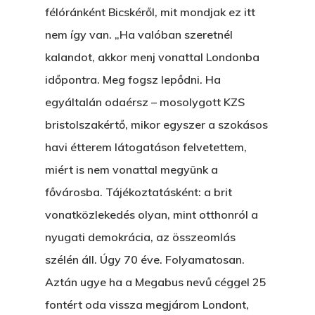
félóránként Bicskéről, mit mondjak ez itt
nem így van. „Ha valóban szeretnél
kalandot, akkor menj vonattal Londonba
időpontra. Meg fogsz lepődni. Ha
egyáltalán odaérsz – mosolygott KZS
bristolszakértő, mikor egyszer a szokásos
havi étterem látogatáson felvetettem,
miért is nem vonattal megyünk a
fővárosba. Tájékoztatásként: a brit
vonatközlekedés olyan, mint otthonról a
nyugati demokrácia, az összeomlás
szélén áll. Úgy 70 éve. Folyamatosan.
Aztán ugye ha a Megabus nevű céggel 25
fontért oda vissza megjárom Londont,