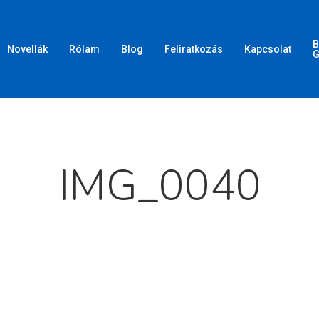
B
Novellák
Rólam
Blog
Feliratkozás
Kapcsolat
G
d meg az ESC gombot a bezáráshoz
IMG_0040