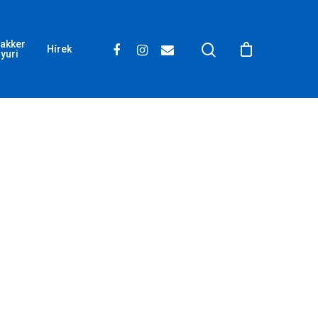
akker
Hírek
yuri
Wow Look At This!
This is an optional, highly
customizable off canvas area.
About Salient