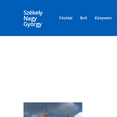
Székely
Nagy
Főoldal
Bolt
Könyveim
György
Üss egy entert a kereséshez, vagy nyom