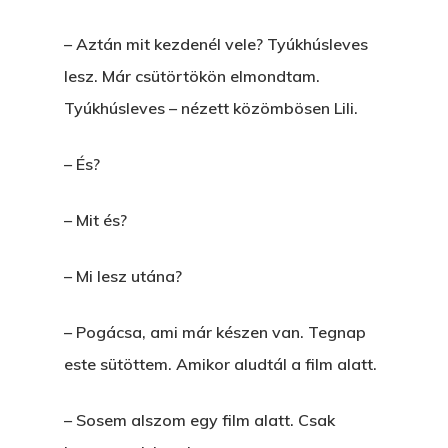
Hogyan Tudta Feladni 
– Aztán mit kezdenél vele? Tyúkhúsleves
Egyházasmordízomad
lesz. Már csütörtökön elmondtam.
Kartalherczeghy Aurél
Tyúkhúsleves – nézett közömbösen Lili.
– És?
– Mit és?
– Mi lesz utána?
– Pogácsa, ami már készen van. Tegnap
este sütöttem. Amikor aludtál a film alatt.
– Sosem alszom egy film alatt. Csak