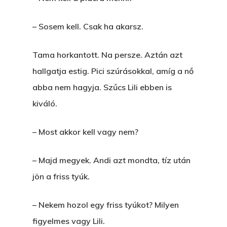
VOLT EGYSZER EGY KI
ÁRULÓ!
– Sosem kell. Csak ha akarsz.
A Kaszinó
Tama horkantott. Na persze. Aztán azt
AZ IGAZI AJÁNDÉK
hallgatja estig. Pici szúrásokkal, amíg a nő
abba nem hagyja. Szűcs Lili ebben is
Párizs És Újra MI
kiváló.
Egy Hitelt, Ödön?
– Most akkor kell vagy nem?
ELMENT A VILLAMOS
EGY BANKOT, ÖDÖN?
– Majd megyek. Andi azt mondta, tíz után
jön a friss tyúk.
GYERE VELEM
KÖNYVESBOLTBA, ANY
– Nekem hozol egy friss tyúkot? Milyen
A „BECSÜLETES” ÜGY
figyelmes vagy Lili.