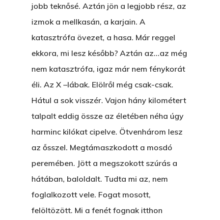
jobb teknősé. Aztán jön a legjobb rész, az
izmok a mellkasán, a karjain. A
katasztrófa övezet, a hasa. Már reggel
ekkora, mi lesz később? Aztán az…az még
nem katasztrófa, igaz már nem fénykorát
éli. Az X –lábak. Elölről még csak-csak.
Hátul a sok visszér. Vajon hány kilométert
talpalt eddig össze az életében néha úgy
harminc kilókat cipelve. Ötvenhárom lesz
az ősszel. Megtámaszkodott a mosdó
peremében. Jött a megszokott szúrás a
hátában, baloldalt. Tudta mi az, nem
foglalkozott vele. Fogat mosott,
felöltözött. Mi a fenét fognak itthon