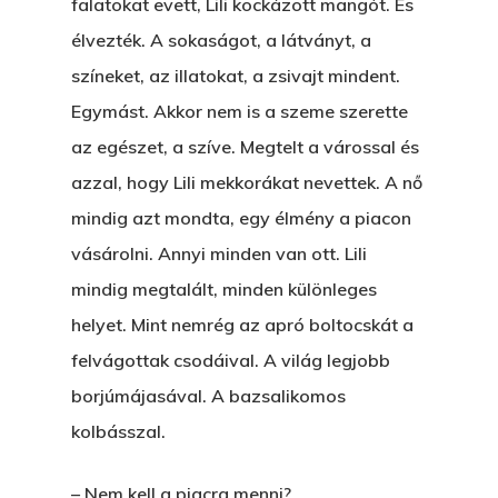
falatokat evett, Lili kockázott mangót. És
Nem Szégyen Az
élvezték. A sokaságot, a látványt, a
Wow Look At This!
KI-BEJÁRAT
színeket, az illatokat, a zsivajt mindent.
This is an optional, highl
Egymást. Akkor nem is a szeme szerette
És Akkor A Balta
customizable off canvas 
az egészet, a szíve. Megtelt a várossal és
A Pitli
azzal, hogy Lili mekkorákat nevettek. A nő
About Salient
Pofád, Az Van!
mindig azt mondta, egy élmény a piacon
The Castle
vásárolni. Annyi minden van ott. Lili
Ment A Hűtlen
Unit 345
mindig megtalált, minden különleges
Egy Be-Fektetést, Ödö
2500 Castle Dr
helyet. Mint nemrég az apró boltocskát a
Manhattan, NY
FELICITÁ
felvágottak csodáival. A világ legjobb
borjúmájasával. A bazsalikomos
Betli
T:
+216 (0)40 3629 475
kolbásszal.
E:
hello@themenectar.c
Egy Világbajnokságot,
– Nem kell a piacra menni?