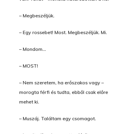
– Megbeszéljük.
– Egy rossebet! Most. Megbeszéljük. Mi.
– Mondom…
– MOST!
– Nem szeretem, ha erőszakos vagy –
morogta férfi és tudta, ebből csak előre
mehet ki.
– Muszáj. Találtam egy csomagot.