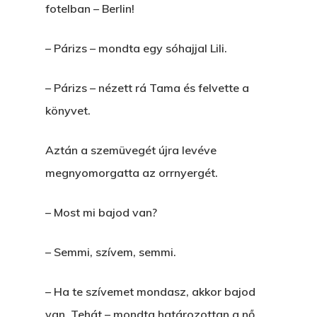
fotelban – Berlin!
– Párizs – mondta egy sóhajjal Lili.
– Párizs – nézett rá Tama és felvette a
könyvet.
Aztán a szemüvegét újra levéve
megnyomorgatta az orrnyergét.
– Most mi bajod van?
– Semmi, szívem, semmi.
– Ha te szívemet mondasz, akkor bajod
van. Tehát – mondta határozottan a nő.