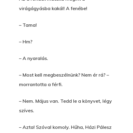
virágágyásba kakál! A fenébe!
– Tama!
– Hm?
– A nyaralás.
– Most kell megbeszélnünk? Nem ér rá? –
morrantotta a férfi.
– Nem. Május van. Tedd le a könyvet, légy
szíves.
– Azta! Szóval komoly. Hűha, Házi Pálesz