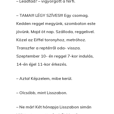
– Leadtad? – vigyorgott a férfi.
– TAMA!!! LÉGY SZÍVES!!! Egy csomag.
Kedden reggel megyünk, szombaton este
jövünk. Majd öt nap. Szálloda, reggelivel.
Közel az Eiffel toronyhoz, metróhoz.
Transzfer a reptérről oda- vissza.
Szeptember 10- én reggel 7-kor indulás,
14-én éjjel 11-kor érkezés.
– Azta! Képzelem, mibe kerül.
– Olcsóbb, mint Lisszabon.
– Ne már! Két hónapja Lisszabon simán