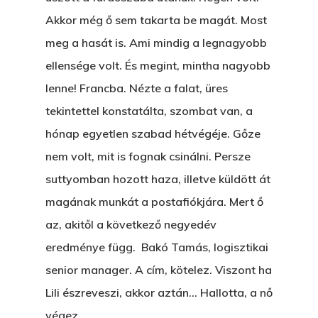
Akkor még ő sem takarta be magát. Most
meg a hasát is. Ami mindig a legnagyobb
ellensége volt. És megint, mintha nagyobb
lenne! Francba. Nézte a falat, üres
tekintettel konstatálta, szombat van, a
hónap egyetlen szabad hétvégéje. Gőze
nem volt, mit is fognak csinálni. Persze
suttyomban hozott haza, illetve küldött át
magának munkát a postafiókjára. Mert ő
az, akitől a következő negyedév
eredménye függ. Bakó Tamás, logisztikai
senior manager. A cím, kötelez. Viszont ha
Lili észreveszi, akkor aztán… Hallotta, a nő
végez.