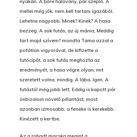
nyakán. A bőre halovány, pár szeplő. A
mellei még jók, nem kell tartani igazából.
Lehetne nagyobb. Minek? Kinek? A hasa
bezzeg. A sok futás, az új mánia, Meddig
tart majd szívem? mondta Tama azzal a
pofátlan vigyorával, de kifizette a
futócipőt, a sok futás meghozta az
eredményét, a hasa végre olyan, mit
szeretett volna, mindig. A lába. Igen. A
futástól még jobb lett. Eddig is kapott pár
önbizalom növelő pillantást, most
azonban izmosabb, a feneke is kerekebb.
Kinézett a kertbe.
Az a rohadt macska megint a