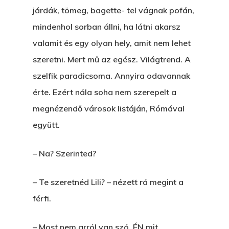
járdák, tömeg, bagette- tel vágnak pofán,
mindenhol sorban állni, ha látni akarsz
valamit és egy olyan hely, amit nem lehet
szeretni. Mert mű az egész. Világtrend. A
szelfik paradicsoma. Annyira odavannak
érte. Ezért nála soha nem szerepelt a
megnézendő városok listáján, Rómával
együtt.
– Na? Szerinted?
– Te szeretnéd Lili? – nézett rá megint a
férfi.
– Most nem arról van szó, ÉN mit