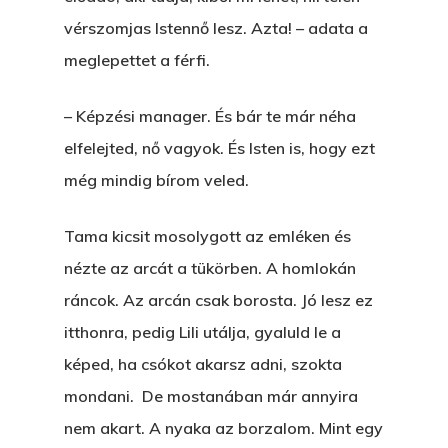
vérszomjas Istennő lesz. Azta! – adata a
meglepettet a férfi.
– Képzési manager. És bár te már néha
elfelejted, nő vagyok. És Isten is, hogy ezt
még mindig bírom veled.
Tama kicsit mosolygott az emléken és
nézte az arcát a tükörben. A homlokán
ráncok. Az arcán csak borosta. Jó lesz ez
itthonra, pedig Lili utálja, gyaluld le a
képed, ha csókot akarsz adni, szokta
mondani. De mostanában már annyira
nem akart. A nyaka az borzalom. Mint egy