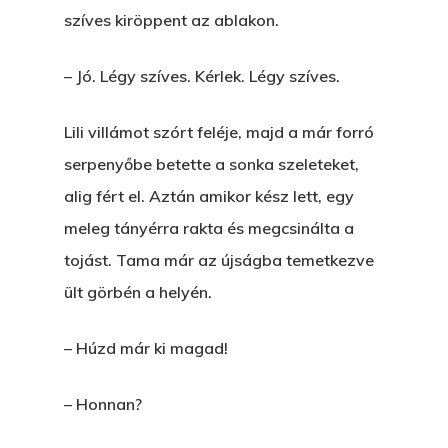
szíves kiröppent az ablakon.
– Jó. Légy szíves. Kérlek. Légy szíves.
Lili villámot szórt feléje, majd a már forró
serpenyőbe betette a sonka szeleteket,
alig fért el. Aztán amikor kész lett, egy
meleg tányérra rakta és megcsinálta a
tojást. Tama már az újságba temetkezve
ült görbén a helyén.
– Húzd már ki magad!
– Honnan?