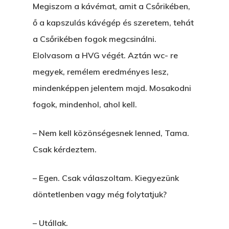
Megiszom a kávémat, amit a Csőrikében,
ő a kapszulás kávégép és szeretem, tehát
a Csőrikében fogok megcsinálni.
Elolvasom a HVG végét. Aztán wc- re
megyek, remélem eredményes lesz,
mindenképpen jelentem majd. Mosakodni
fogok, mindenhol, ahol kell.
– Nem kell közönségesnek lenned, Tama.
Csak kérdeztem.
– Egen. Csak válaszoltam. Kiegyezünk
döntetlenben vagy még folytatjuk?
Főoldal
– Utállak.