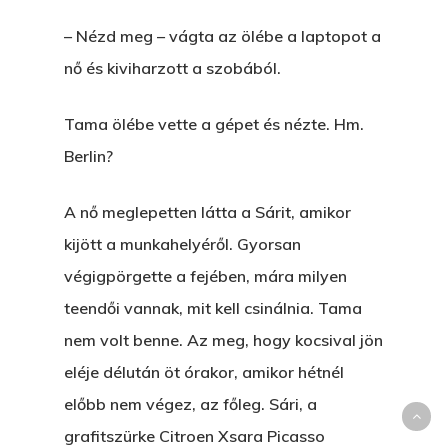
– Nézd meg – vágta az ölébe a laptopot a
nő és kiviharzott a szobából.
Tama ölébe vette a gépet és nézte. Hm.
Berlin?
A nő meglepetten látta a Sárit, amikor
kijött a munkahelyéről. Gyorsan
végigpörgette a fejében, mára milyen
teendői vannak, mit kell csinálnia. Tama
nem volt benne. Az meg, hogy kocsival jön
eléje délután öt órakor, amikor hétnél
előbb nem végez, az főleg. Sári, a
grafitszürke Citroen Xsara Picasso