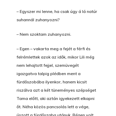
– Egyszer mi lenne, ha csak úgy á lá natúr
suhannál zuhanyozni?
– Nem szoktam zuhanyozni.
– Egen – vakarta meg a fejét a férfi és
felrémlettek azok az idők, mikor Lili még
nem lehajtott fejjel, szemüvegét
igazgatva talpig plédben ment a
fürdőszobába ilyenkor, hanem kicsit
riszálva azt a két tüneményes szépséget
Tama előtt, aki aztán igyekezett elkapni
őt. Néha közös pancsolás lett a vége,
úszott a fürdőszaba utánuk. Régen volt.