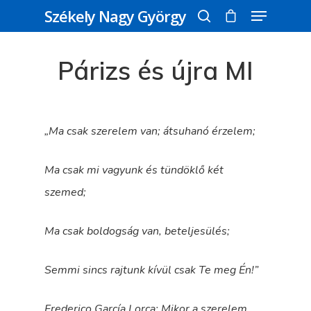
Székely Nagy György
Párizs és újra MI
Üss egy entert a kereséshez, vagy nyomd
meg az ESC gombot a bezáráshoz
„Ma csak szerelem van; átsuhanó érzelem;
Ma csak mi vagyunk és tündöklő két
szemed;
Ma csak boldogság van, beteljesülés;
Semmi sincs rajtunk kívül csak Te meg Én!”
Frederico García Lorca: Mikor a szerelem…