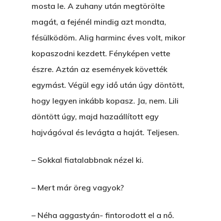
mosta le. A zuhany után megtörölte
magát, a fejénél mindig azt mondta,
fésülködöm. Alig harminc éves volt, mikor
kopaszodni kezdett. Fényképen vette
észre. Aztán az események követték
egymást. Végül egy idő után úgy döntött,
hogy legyen inkább kopasz. Ja, nem. Lili
döntött úgy, majd hazaállított egy
hajvágóval és levágta a haját. Teljesen.
– Sokkal fiatalabbnak nézel ki.
– Mert már öreg vagyok?
– Néha aggastyán- fintorodott el a nő.