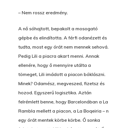
Bolt
– Nem rossz eredmény.
Könyveim
Novellák
A nő sóhajtott, bepakolt a mosogató
A Veszett Ügy
gépbe és elindította. A férfi odanézett és
Szerelem És…
Rólam
Novellák
tudta, most egy órát nem mennek sehová.
A Jóember
Pedig Lili a piacra akart menni. Annak
Álomszekrény
Blog
ellenére, hogy ő mennyire utálta a
A Vér Nem Válik Vízzé
Eltojtuk Nyuszi
Feliratkozás
Bristolt Látni
tömeget, Lili imádott a piacon bóklászni.
Egy Nyár
EGY LAKTANYÁT, ÖDÖ
Minek? Odamész, megveszed, fizetsz és
Kapcsolat
Ajándék – Karácsonyi
hozod. Egyszerű logisztika. Aztán
A PESTIA
Bakker Gyuri
Történetek
felrémlett benne, hogy Barcelonában a La
Az Elveszett Fejezet
Rambla mellett a piacon, a La Boqeiria – n
Hírek
Akkor És Ott
egy órát mentek körbe körbe. Ő sonka