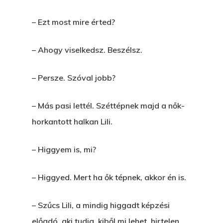
– Ezt most mire érted?
– Ahogy viselkedsz. Beszélsz.
– Persze. Szóval jobb?
– Más pasi lettél. Széttépnek majd a nők-
horkantott halkan Lili.
– Higgyem is, mi?
– Higgyed. Mert ha ők tépnek, akkor én is.
– Szűcs Lili, a mindig higgadt képzési
előadó, aki tudja, kiből mi lehet, hirtelen