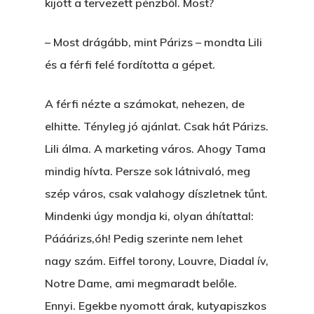
kijött a tervezett pénzből. Most?
– Most drágább, mint Párizs – mondta Lili
és a férfi felé fordította a gépet.
A férfi nézte a számokat, nehezen, de
elhitte. Tényleg jó ajánlat. Csak hát Párizs.
Lili álma. A marketing város. Ahogy Tama
mindig hívta. Persze sok látnivaló, meg
szép város, csak valahogy díszletnek tűnt.
Mindenki úgy mondja ki, olyan áhítattal:
Pááárizs,óh! Pedig szerinte nem lehet
nagy szám. Eiffel torony, Louvre, Diadal ív,
Notre Dame, ami megmaradt belőle.
Ennyi. Egekbe nyomott árak, kutyapiszkos