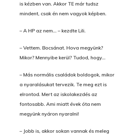
is kézben van. Akkor TE már tudsz
mindent, csak én nem vagyok képben.
– A HP az nem… – kezdte Lili.
– Vettem. Bocsánat. Hova megyünk?
Mikor? Mennyibe kerül? Tudod, hogy…
– Más normális családok boldogok, mikor
a nyaralásukat tervezik. Te meg ezt is
elrontod. Mert az iskolakezdés az
fontosabb. Ami miatt évek óta nem
megyünk nyáron nyaralni!
– Jobb is, akkor sokan vannak és meleg