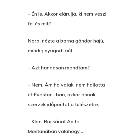
– Én is. Akkor elárulja, ki nem veszi
fel és mit?
Norbi nézte a barna göndör hajú,
mindig nyugodt nőt.
– Azt hangosan mondtam?
– Nem. Ám ha valaki nem hallotta
itt Evaston- ban, akkor annak
szerzek időpontot a fülészetre.
– Khm. Bocsánat Anita.
Mostanában valahogy…