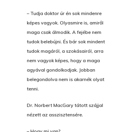
– Tudja doktor úr én sok mindenre
képes vagyok. Olyasmire is, amiről
maga csak álmodik. A fejébe nem
tudok belebújni. És bár sok mindent
tudok magáról, a szokásairól, arra
nem vagyok képes, hogy a maga
agyával gondolkodjak. Jobban
belegondolva nem is akarnék olyat
tenni.
Dr. Norbert MacGary tátott szájjal
nézett az asszisztensére.
– Hogy mi van?