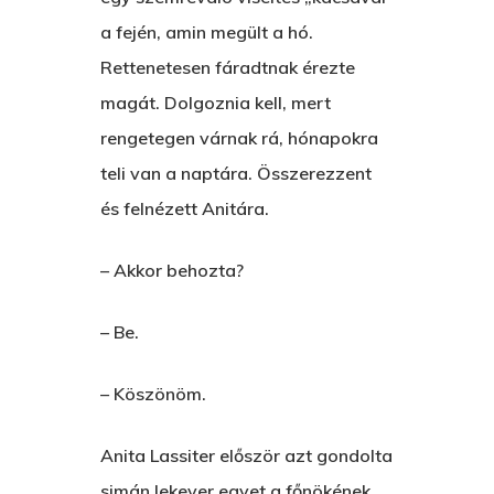
AZ IGAZI AJÁNDÉK
a fején, amin megült a hó.
Rettenetesen fáradtnak érezte
Párizs És Újra MI
magát. Dolgoznia kell, mert
Egy Hitelt, Ödön?
rengetegen várnak rá, hónapokra
teli van a naptára. Összerezzent
ELMENT A VILLAMOS
és felnézett Anitára.
EGY BANKOT, ÖDÖN?
– Akkor behozta?
GYERE VELEM
KÖNYVESBOLTBA, ANY
– Be.
A „BECSÜLETES” ÜGY
– Köszönöm.
Hogyan Tudta Feladni 
Egyházasmordízomad
Anita Lassiter először azt gondolta
Kartalherczeghy Aurél
simán lekever egyet a főnökének,