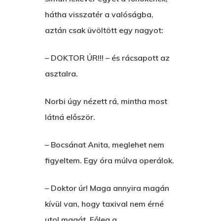
hátha visszatér a valóságba,
aztán csak üvöltött egy nagyot:
– DOKTOR ÚR!!! – és rácsapott az
asztalra.
Norbi úgy nézett rá, mintha most
látná először.
– Bocsánat Anita, meglehet nem
figyeltem. Egy óra múlva operálok.
– Doktor úr! Maga annyira magán
kívül van, hogy taxival nem érné
utol magát. Főleg a