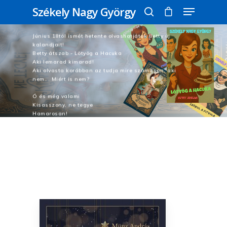
Székely Nagy György
Betty visszatér és Átszab
Június 18tól ismét hetente olvashatjátok Betty új
kalandjait!
Üss egy entert a kereséshez, vagy nyomd
Betty átszab - Lötyög a Hacuka
Aki lemarad kimarad!
meg az ESC gombot a bezáráshoz
Aki olvasta korábban az tudja mire számítson, aki
nem... Miért is nem?
Ó és még valami
Kisasszony, ne tegye
Hamarosan!
Vásárlás
Feliratkozás