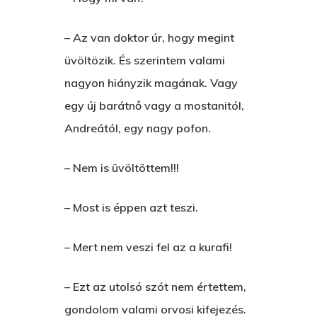
– Az van doktor úr, hogy megint
üvöltözik. És szerintem valami
nagyon hiányzik magának. Vagy
egy új barátnő vagy a mostanitól,
Andreától, egy nagy pofon.
– Nem is üvöltöttem!!!
Főoldal
– Most is éppen azt teszi.
Bolt
– Mert nem veszi fel az a kurafi!
Könyveim
– Ezt az utolsó szót nem értettem,
gondolom valami orvosi kifejezés.
Novellák
A Veszett Ügy