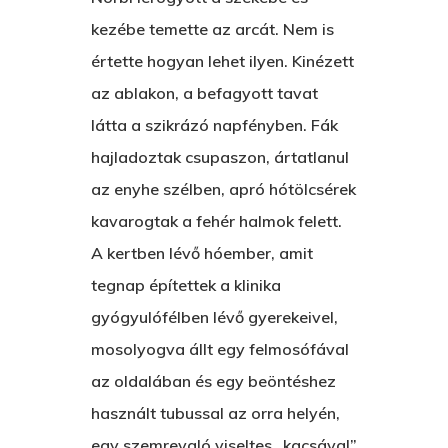
kezébe temette az arcát. Nem is
A Pitli
értette hogyan lehet ilyen. Kinézett
About Salient
Pofád, Az Van!
az ablakon, a befagyott tavat
The Castle
Ment A Hűtlen
látta a szikrázó napfényben. Fák
Unit 345
hajladoztak csupaszon, ártatlanul
Egy Be-Fektetést, Ödö
2500 Castle Dr
az enyhe szélben, apró hótölcsérek
Manhattan, NY
FELICITÁ
kavarogtak a fehér halmok felett.
A kertben lévő hóember, amit
Betli
T:
+216 (0)40 3629 475
tegnap építettek a klinika
E:
hello@themenectar.c
Egy Világbajnokságot,
gyógyulófélben lévő gyerekeivel,
VOLT EGYSZER EGY KI
mosolyogva állt egy felmosófával
az oldalában és egy beöntéshez
ÁRULÓ!
használt tubussal az orra helyén,
A Kaszinó
egy szemrevaló viseltes „kacsával”