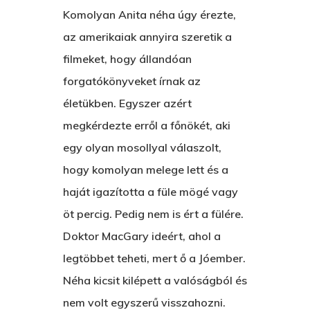
Komolyan Anita néha úgy érezte,
az amerikaiak annyira szeretik a
filmeket, hogy állandóan
forgatókönyveket írnak az
életükben. Egyszer azért
megkérdezte erről a főnökét, aki
egy olyan mosollyal válaszolt,
hogy komolyan melege lett és a
haját igazította a füle mögé vagy
öt percig. Pedig nem is ért a fülére.
Doktor MacGary ideért, ahol a
legtöbbet teheti, mert ő a Jóember.
Néha kicsit kilépett a valóságból és
nem volt egyszerű visszahozni.