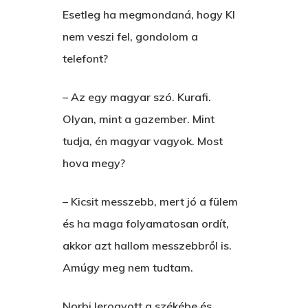
Esetleg ha megmondaná, hogy KI
Szerelem És…
Rólam
Novellák
nem veszi fel, gondolom a
A Jóember
telefont?
Álomszekrény
Blog
A Vér Nem Válik Vízzé
Eltojtuk Nyuszi
Feliratkozás
– Az egy magyar szó. Kurafi.
Bristolt Látni
Egy Nyár
Olyan, mint a gazember. Mint
EGY LAKTANYÁT, ÖDÖ
Kapcsolat
tudja, én magyar vagyok. Most
Ajándék – Karácsonyi
A PESTIA
hova megy?
Bakker Gyuri
Történetek
Az Elveszett Fejezet
Hírek
– Kicsit messzebb, mert jó a fülem
Akkor És Ott
és ha maga folyamatosan ordít,
Nem Szégyen Az
akkor azt hallom messzebbről is.
Wow Look At This!
Amúgy meg nem tudtam.
KI-BEJÁRAT
This is an optional, highl
És Akkor A Balta
Norbi lerogyott a székébe és
customizable off canvas 