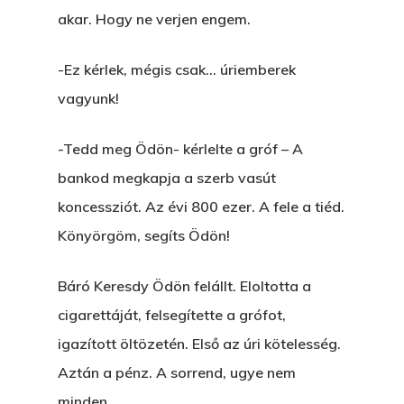
akar. Hogy ne verjen engem.
-Ez kérlek, mégis csak… úriemberek
vagyunk!
-Tedd meg Ödön- kérlelte a gróf – A
bankod megkapja a szerb vasút
koncessziót. Az évi 800 ezer. A fele a tiéd.
Könyörgöm, segíts Ödön!
Báró Keresdy Ödön felállt. Eloltotta a
cigarettáját, felsegítette a grófot,
igazított öltözetén. Első az úri kötelesség.
Aztán a pénz. A sorrend, ugye nem
minden.