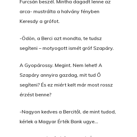
Furcsán beszél. Mintha dagadt lenne az
Novellák
A Veszett Ügy
arca- mustrálta a halvány fényben
Keresdy a grófot.
Szerelem És…
Rólam
Novellák
A Jóember
-Ödön, a Berci azt mondta, te tudsz
Álomszekrény
Blog
segíteni – motyogott ismét gróf Szapáry.
A Vér Nem Válik Vízzé
Eltojtuk Nyuszi
Feliratkozás
Bristolt Látni
Egy Nyár
A Gyopárossy. Megint. Nem lehet! A
EGY LAKTANYÁT, ÖDÖ
Kapcsolat
Szapáry annyira gazdag, mit tud Ő
Ajándék – Karácsonyi
A PESTIA
segíteni? És ez miért kelt már most rossz
Bakker Gyuri
Történetek
Az Elveszett Fejezet
érzést benne?
Hírek
Akkor És Ott
-Nagyon kedves a Bercitől, de mint tudod,
Nem Szégyen Az
kérlek a Magyar Érték Bank ugye…
Wow Look At This!
KI-BEJÁRAT