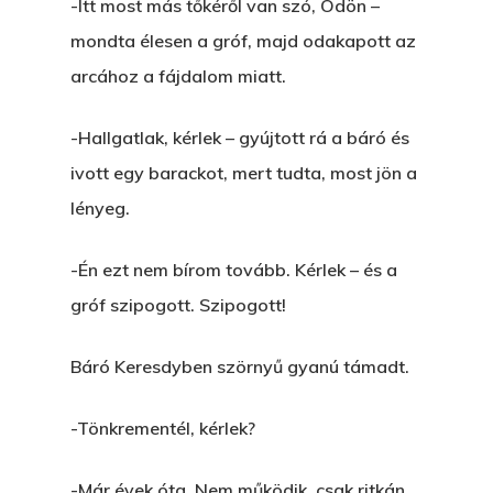
-Itt most más tőkéről van szó, Ödön –
This is an optional, highl
És Akkor A Balta
mondta élesen a gróf, majd odakapott az
customizable off canvas 
arcához a fájdalom miatt.
A Pitli
About Salient
Pofád, Az Van!
-Hallgatlak, kérlek – gyújtott rá a báró és
The Castle
ivott egy barackot, mert tudta, most jön a
Ment A Hűtlen
Unit 345
lényeg.
Egy Be-Fektetést, Ödö
2500 Castle Dr
-Én ezt nem bírom tovább. Kérlek – és a
Manhattan, NY
FELICITÁ
gróf szipogott. Szipogott!
Betli
T:
+216 (0)40 3629 475
Báró Keresdyben szörnyű gyanú támadt.
E:
hello@themenectar.c
Egy Világbajnokságot,
VOLT EGYSZER EGY KI
-Tönkrementél, kérlek?
ÁRULÓ!
-Már évek óta. Nem működik, csak ritkán.