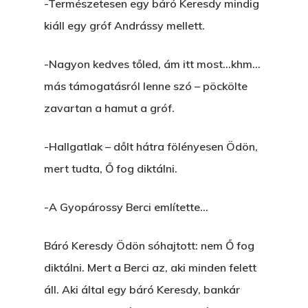
-Természetesen egy báró Keresdy mindig
kiáll egy gróf Andrássy mellett.
-Nagyon kedves tőled, ám itt most…khm…
más támogatásról lenne szó – pöckölte
zavartan a hamut a gróf.
-Hallgatlak – dőlt hátra fölényesen Ödön,
mert tudta, Ő fog diktálni.
-A Gyopárossy Berci említette…
Báró Keresdy Ödön sóhajtott: nem Ő fog
diktálni. Mert a Berci az, aki minden felett
áll. Aki által egy báró Keresdy, bankár