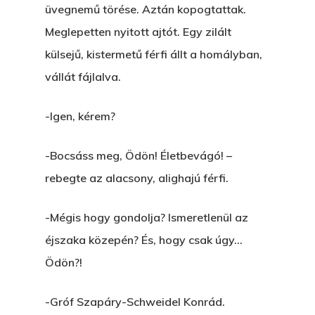
üvegnemű törése. Aztán kopogtattak.
Meglepetten nyitott ajtót. Egy zilált
külsejű, kistermetű férfi állt a homályban,
vállát fájlalva.
-Igen, kérem?
-Bocsáss meg, Ödön! Életbevágó! –
rebegte az alacsony, alighajú férfi.
-Mégis hogy gondolja? Ismeretlenül az
éjszaka közepén? És, hogy csak úgy…
Ödön?!
-Gróf Szapáry-Schweidel Konrád.