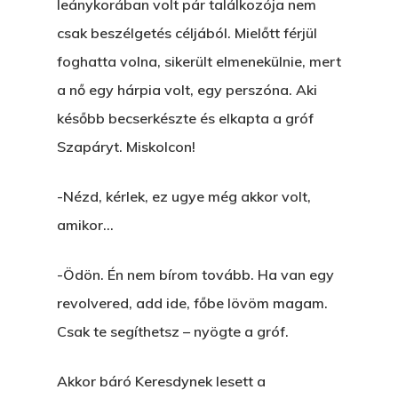
leánykorában volt pár találkozója nem
Kartalherczeghy Aurél
csak beszélgetés céljából. Mielőtt férjül
foghatta volna, sikerült elmenekülnie, mert
a nő egy hárpia volt, egy perszóna. Aki
később becserkészte és elkapta a gróf
Szapáryt. Miskolcon!
-Nézd, kérlek, ez ugye még akkor volt,
amikor…
-Ödön. Én nem bírom tovább. Ha van egy
revolvered, add ide, főbe lövöm magam.
Csak te segíthetsz – nyögte a gróf.
Akkor báró Keresdynek lesett a