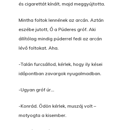
és cigarettát kínált, majd meggyújtotta.
Mintha foltok lennének az arcán. Aztán
eszébe jutott, Ő a Púderes gróf. Aki
állítólag mindig púderrel fedi az arcán
lévő foltokat. Aha.
-Talán furcsállod, kérlek, hogy ily kései
időpontban zavargok nyugalmadban.
-Ugyan gróf úr…
Főoldal
-Konrád. Ödön kérlek, muszáj volt –
Bolt
motyogta a kisember.
Könyveim