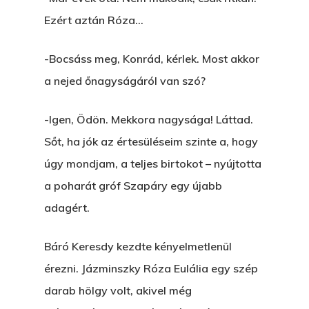
A Kaszinó
Ezért aztán Róza…
AZ IGAZI AJÁNDÉK
-Bocsáss meg, Konrád, kérlek. Most akkor
Párizs És Újra MI
a nejed őnagyságáról van szó?
Egy Hitelt, Ödön?
-Igen, Ödön. Mekkora nagysága! Láttad.
ELMENT A VILLAMOS
Sőt, ha jók az értesüléseim szinte a, hogy
úgy mondjam, a teljes birtokot – nyújtotta
EGY BANKOT, ÖDÖN?
a poharát gróf Szapáry egy újabb
GYERE VELEM
adagért.
KÖNYVESBOLTBA, ANY
Báró Keresdy kezdte kényelmetlenül
A „BECSÜLETES” ÜGY
érezni. Jázminszky Róza Eulália egy szép
Hogyan Tudta Feladni 
darab hölgy volt, akivel még
Egyházasmordízomad