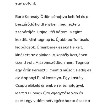
egy pofont.
Báró Keresdy Ödön sóhajtva kelt fel és a
beszűrődő holdfényben megnézte a
zsebóráját. Hajnali fél három. Megint
kezdik. Mint tegnap is. Újabb puffanások,
kiabálások. Úriemberek ezek?! Felkelt,
kinézett az ablakon. A kastély kertjében
csend volt. A szomszédban nem. Tegnap
egy órán keresztül ment a műsor. Pedig ez
az Apponyi Pubi kastélya. Egy kastély!
Csupa előkelő úriemberrel és hölggyel.
Mert a Pubinak újra eljegyzése van és
ezért egy vidám hétvégére hozta össze a