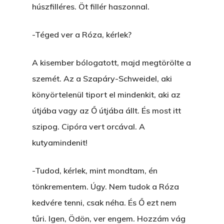
húszfilléres. Öt fillér haszonnal.
-Téged ver a Róza, kérlek?
A kisember bólogatott, majd megtörölte a
szemét. Az a Szapáry-Schweidel, aki
könyörtelenül tiport el mindenkit, aki az
útjába vagy az Ő útjába állt. És most itt
szipog. Cipóra vert orcával. A
kutyamindenit!
-Tudod, kérlek, mint mondtam, én
tönkrementem. Úgy. Nem tudok a Róza
kedvére tenni, csak néha. És Ő ezt nem
tűri. Igen, Ödön, ver engem. Hozzám vág