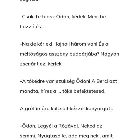
-Csak Te tudsz Ödön, kérlek. Menj be
hozzá és …
-Na de kérlek! Hajnali három van! És a
méltóságos asszony budoárjába? Nagyon
zsenánt ez, kérlek.
-A tőkédre van szükség Ödön! A Berci azt
mondta, híres a … tőke befektetésed.
A gróf imára kulcsolt kézzel könyörgött.
-Ödön. Legyél a Rózával. Neked az
semmi. Nyugtasd le, add meg neki, amit