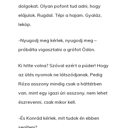
dolgokat. Olyan pofont tud adni, hogy
elájulok. Rugdal. Tépi a hajam. Gyaláz,
leköp.
-Nyugodj meg kérlek, nyugodj meg –
próbálta vigasztalni a grófot Ödön.
Ki hitte volna? Szóval ezért a púder! Hogy
az ütés nyomok ne látszódjanak. Pedig
Róza asszony mindig csak a háttérben
van, mint egy igazi úri asszony, nem lehet
észrevenni, csak mikor kell.
-És Konrád kérlek, mit tudok én ebben
segíteni?