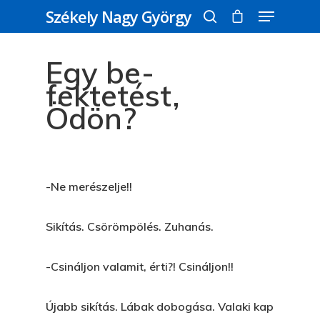
Székely Nagy György
Egy be-
Üss egy entert a kereséshez, vagy nyomd
fektetést,
meg az ESC gombot a bezáráshoz
Ödön?
-Ne merészelje!!
Sikítás. Csörömpölés. Zuhanás.
-Csináljon valamit, érti?! Csináljon!!
Újabb sikítás. Lábak dobogása. Valaki kap