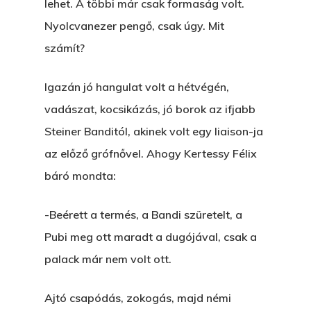
lehet. A többi már csak formaság volt.
Nyolcvanezer pengő, csak úgy. Mit
számít?
Igazán jó hangulat volt a hétvégén,
vadászat, kocsikázás, jó borok az ifjabb
Steiner Banditól, akinek volt egy liaison-ja
az előző grófnővel. Ahogy Kertessy Félix
báró mondta:
-Beérett a termés, a Bandi szüretelt, a
Pubi meg ott maradt a dugójával, csak a
palack már nem volt ott.
Ajtó csapódás, zokogás, majd némi