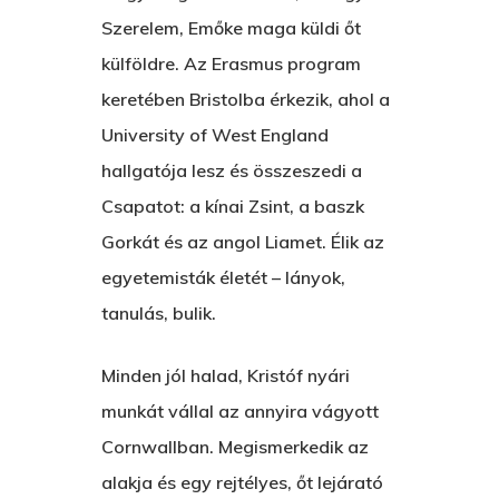
Hírek
Szerelem, Emőke maga küldi őt
Akkor És Ott
külföldre. Az Erasmus program
Nem Szégyen Az
keretében Bristolba érkezik, ahol a
Wow Look At This!
KI-BEJÁRAT
University of West England
This is an optional, highl
hallgatója lesz és összeszedi a
És Akkor A Balta
customizable off canvas 
Csapatot: a kínai Zsint, a baszk
A Pitli
Gorkát és az angol Liamet. Élik az
About Salient
egyetemisták életét – lányok,
Pofád, Az Van!
tanulás, bulik.
The Castle
Ment A Hűtlen
Unit 345
Minden jól halad, Kristóf nyári
Egy Be-Fektetést, Ödö
2500 Castle Dr
munkát vállal az annyira vágyott
Manhattan, NY
FELICITÁ
Cornwallban. Megismerkedik az
Betli
alakja és egy rejtélyes, őt lejárató
T:
+216 (0)40 3629 475