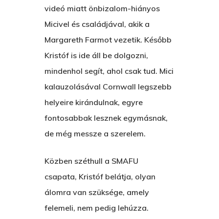
videó miatt önbizalom-hiányos
E:
hello@themenectar.c
Egy Világbajnokságot,
Micivel és családjával, akik a
VOLT EGYSZER EGY KI
Margareth Farmot vezetik. Később
ÁRULÓ!
Kristóf is ide áll be dolgozni,
mindenhol segít, ahol csak tud. Mici
A Kaszinó
kalauzolásával Cornwall legszebb
AZ IGAZI AJÁNDÉK
helyeire kirándulnak, egyre
fontosabbak lesznek egymásnak,
Párizs És Újra MI
de még messze a szerelem.
Egy Hitelt, Ödön?
Közben széthull a SMAFU
ELMENT A VILLAMOS
csapata, Kristóf belátja, olyan
EGY BANKOT, ÖDÖN?
álomra van szüksége, amely
GYERE VELEM
felemeli, nem pedig lehúzza.