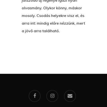
játszódó új regénye igazi nyári
olvasmány. Olykor könny, máskor
mosoly. Csodás helyekre visz el, és
arra int: mindig előre nézzünk, mert
a jövő arra található.