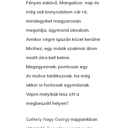
KÖNYVESBOLTBA, ANY
Fényes esküvő, Mangalica- nap és
még sok bonyodalom vár rá,
A „BECSÜLETES” ÜGY
mindegyiket magyarosan
Hogyan Tudta Feladni 
megoldja, úgymond okosban.
Egyházasmordízomad
Amikor végre igazán közel kerülne
Kartalherczeghy Aurél
Micihez, egy másik szakmai álom
miatt útra kell kelnie.
Megegyeznek: pontosan egy
év múlva találkoznak, ha még
akkor is fontosak egymásnak.
Vajon melyikük lesz ott a
megbeszélt helyen?
Székely Nagy György
napjainkban