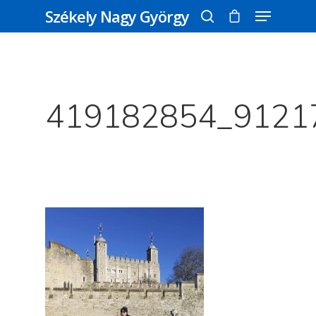
Székely Nagy György
Főoldal
Üss egy entert a kereséshez, vagy nyomd
meg az ESC gombot a bezáráshoz
Bolt
419182854_9121
Könyveim
Novellák
A Veszett Ügy
Szerelem És…
Rólam
Novellák
A Jóember
Álomszekrény
Blog
A Vér Nem Válik Vízzé
Eltojtuk Nyuszi
Feliratkozás
Bristolt Látni
Egy Nyár
EGY LAKTANYÁT, ÖDÖ