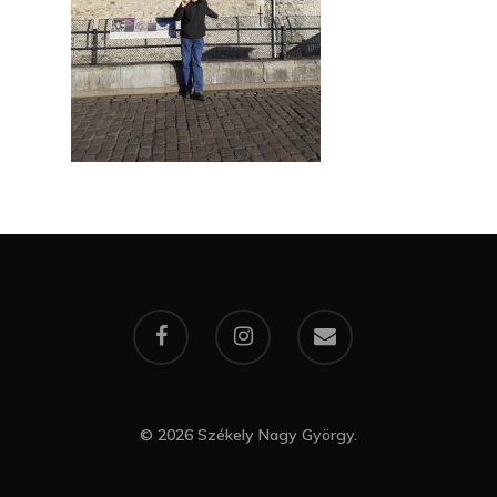
Kapcsolat
Ajándék – Karácsonyi
A PESTIA
Bakker Gyuri
Történetek
Az Elveszett Fejezet
Hírek
Akkor És Ott
Nem Szégyen Az
Wow Look At This!
KI-BEJÁRAT
This is an optional, highl
És Akkor A Balta
customizable off canvas 
A Pitli
About Salient
Pofád, Az Van!
The Castle
Ment A Hűtlen
© 2026 Székely Nagy György.
Unit 345
Egy Be-Fektetést, Ödö
2500 Castle Dr