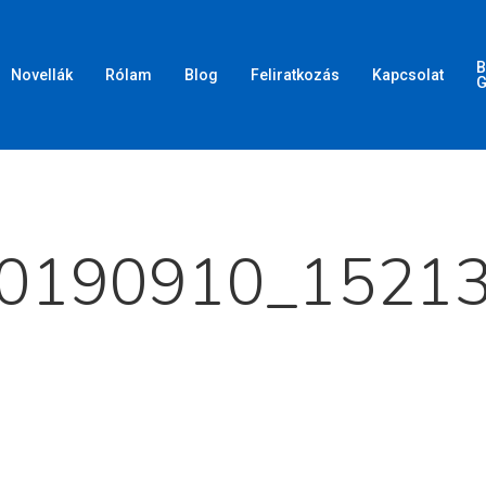
B
Novellák
Rólam
Blog
Feliratkozás
Kapcsolat
G
d meg az ESC gombot a bezáráshoz
0190910_1521