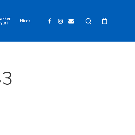
akker
Hírek
yuri
33
Wow Look At This!
This is an optional, highly
customizable off canvas area.
About Salient