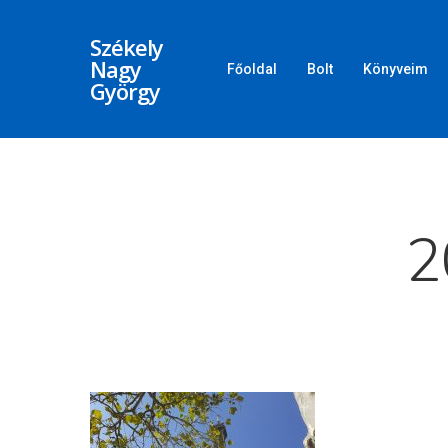
Székely
Nagy
Főoldal
Bolt
Könyveim
György
Üss egy entert a kereséshez, vagy nyom
2