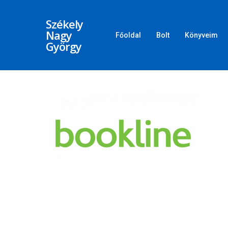
Székely
Nagy
Főoldal
Bolt
Könyveim
György
Üss egy entert a kereséshez, vagy nyom