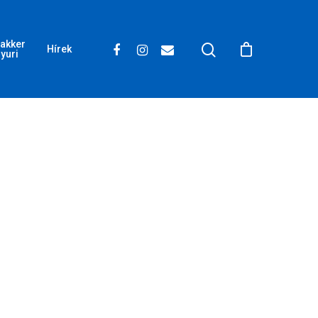
akker
Hírek
yuri
Wow Look At This!
This is an optional, highly
customizable off canvas area.
About Salient