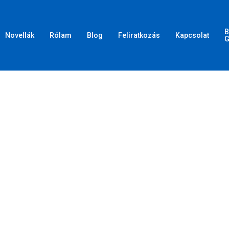
B
Novellák
Rólam
Blog
Feliratkozás
Kapcsolat
G
d meg az ESC gombot a bezáráshoz