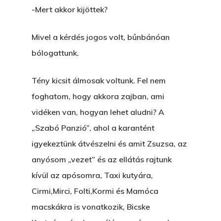
-Mert akkor kijöttek?
Mivel a kérdés jogos volt, bűnbánóan
bólogattunk.
Tény kicsit álmosak voltunk. Fel nem
foghatom, hogy akkora zajban, ami
vidéken van, hogyan lehet aludni? A
„Szabó Panzió”, ahol a karantént
igyekeztünk átvészelni és amit Zsuzsa, az
anyósom „vezet” és az ellátás rajtunk
kívül az apósomra, Taxi kutyára,
Cirmi,Mirci, Folti,Kormi és Mamóca
macskákra is vonatkozik, Bicske