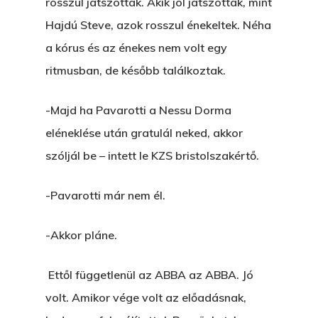
rosszul játszottak. Akik jól játszottak, mint
Hajdú Steve, azok rosszul énekeltek. Néha
a kórus és az énekes nem volt egy
ritmusban, de később találkoztak.
-Majd ha Pavarotti a Nessu Dorma
eléneklése után gratulál neked, akkor
szóljál be – intett le KZS bristolszakértő.
-Pavarotti már nem él.
-Akkor pláne.
Ettől függetlenül az ABBA az ABBA. Jó
volt. Amikor vége volt az előadásnak,