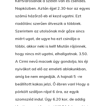
Kertvárosának a szélén van és csendes.
Napközben. Aztán éjjel 2.30-kor az egyes
számú házőrző eb el kezd ugatni. Ezt
riadólánc szerűen átveszik a többiek.
Szerintem az utolsónak már gőze sincs
miért ugat, de ugye ha ezt csinálja a
többi, akkor neki is kell! Miután rájönnek,
hogy nincs mit ugatni, elhallgatnak. 3.50.
A Cirmi nevű macsek úgy gondolja, kis éji
nyivákot ad elő az emeleti ablakunkban,
amíg be nem engedjük. A hajnali 5 -re
beállított kakas jelzi, Ő ébren van! Hogy a
pörkölt szálljon rája! 6 óra, az egyik
szomszéd indul. Úgy 6.20 kor, de addig