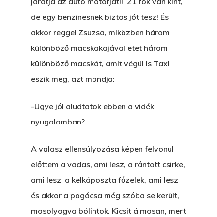
járatja az autó motorját!!! 21 fok van kint,
de egy benzinesnek biztos jót tesz! És
akkor reggel Zsuzsa, miközben három
különböző macskakajával etet három
különböző macskát, amit végül is Taxi
eszik meg, azt mondja:
-Ugye jól aludtatok ebben a vidéki
nyugalomban?
A válasz ellensúlyozása képen felvonul
előttem a vadas, ami lesz, a rántott csirke,
ami lesz, a kelkáposzta főzelék, ami lesz
és akkor a pogácsa még szóba se került,
mosolyogva bólintok. Kicsit álmosan, mert