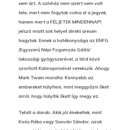
sem árt. A színház nem azért nem volt
tele, mert nem fogytak volna el a jegyek,
hanem mert a FÉLJETEK MINDENNAP!
jelszó miatt sok helyet direkt üresen
hagytak. Ennek a hatékonysága az ENFG
/Egyszerű Népi Fogamzás Gátló/
lakossági gyógyszerével, a térd közé
szorított Kalmopirinével vetekszik. Ahogy
Mark Twain mondta: Könnyebb az
embereket hülyíteni, mint meggyőzni őket
arról, hogy hülyítik őket! Így megy ez.
Tehát a darab. Akik jól énekeltek, mint
Koós Réka vagy Sasvári Sándor, azok