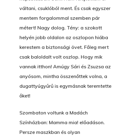
Egyházasmordízomad
váltani, csuklóból ment. És csak egyszer
Kartalherczeghy Aurél
mentem forgalommal szemben pár
métert! Nagy dolog. Tény: a szokott
helyén jobb oldalon az oszlopon hiába
kerestem a biztonsági övet. Főleg mert
csak baloldalt volt oszlop. Hogy mik
vannak itthon! Amúgy Sári és Zsuzsa az
anyósom, mintha összenőttek volna, a
dugattyúgyűrű is egymásnak teremtette
őket!
Szombaton voltunk a Madách
Színházban: Mamma mia! előadáson.
Persze maszkban és olyan