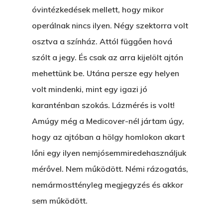
óvintézkedések mellett, hogy mikor
operálnak nincs ilyen. Négy szektorra volt
osztva a színház. Attól függően hová
szólt a jegy. És csak az arra kijelölt ajtón
mehettünk be. Utána persze egy helyen
volt mindenki, mint egy igazi jó
karanténban szokás. Lázmérés is volt!
Amúgy még a Medicover-nél jártam úgy,
hogy az ajtóban a hölgy homlokon akart
lőni egy ilyen nemjósemmiredehasználjuk
mérővel. Nem működött. Némi rázogatás,
nemármosttényleg megjegyzés és akkor
sem működött.