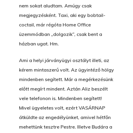
nem sokat aludtam. Amúgy csak
megjegyzésként. Taxi, aki egy bobtail-
coctail, már régóta Home Office
üzemmódban „dolgozik”, csak bent a
házban ugat. Hm.
Ami a helyi járványügyi osztályt illeti, az
kérem mintaszerű volt. Az ügyintéző hölgy
mindenben segített. Már a megérkezésünk
előtt megírt mindent. Aztán Aliz beszélt
vele telefonon is. Mindenben segített!
Főoldal
Mivel ügyeletes volt, ezért VASÁRNAP
átküldte az engedélyünket, amivel hétfőn
Bolt
mehettünk tesztre Pestre. Illetve Budára a