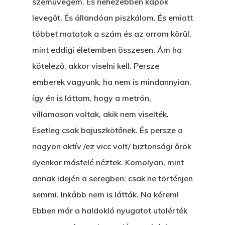
szemüvegem. És nehezebben kapok
KI-BEJÁRAT
This is an optional, highl
levegőt. És állandóan piszkálom. És emiatt
És Akkor A Balta
customizable off canvas 
többet matatok a szám és az orrom körül,
mint eddigi életemben összesen. Ám ha
A Pitli
kötelező, akkor viselni kell. Persze
About Salient
Pofád, Az Van!
emberek vagyunk, ha nem is mindannyian,
The Castle
Ment A Hűtlen
így én is láttam, hogy a metrón,
Unit 345
villamoson voltak, akik nem viselték.
Egy Be-Fektetést, Ödö
2500 Castle Dr
Esetleg csak bajuszkötőnek. És persze a
Manhattan, NY
FELICITÁ
nagyon aktív /ez vicc volt/ biztonsági őrök
Betli
ilyenkor másfelé néztek. Komolyan, mint
T:
+216 (0)40 3629 475
annak idején a seregben: csak ne történjen
E:
hello@themenectar.c
Egy Világbajnokságot,
semmi. Inkább nem is látták. Na kérem!
VOLT EGYSZER EGY KI
Ebben már a haldokló nyugatot utolérték