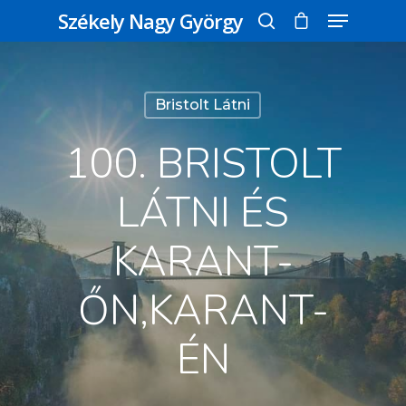
Székely Nagy György
Üss egy entert a kereséshez, vagy nyomd
Bristolt Látni
meg az ESC gombot a bezáráshoz
100. BRISTOLT
LÁTNI ÉS
KARANT-
ŐN,KARANT-
ÉN