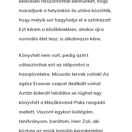
kedvesen felszólítottak Bennünket, hogy
maradjunk a helyünkön és utána közölték,
hogy melyik sor hagyhatja el a színházat!
Ezt kérem a későbbiekben, amikor újra
normális élet lesz, is alkalmazni kéne.
Könyvhét nem volt, pedig azért
választottuk ezt az időpontot a
hazajövetelre. Micsoda tervek voltak! Az
egész Erawan csapat dedikált volna!
Aztán kiderült labdába se rúghat egy
könyvhét a Mezőkövesd-Paks rangadó
mellett. Viszont egykori kollégám,
tanítványom, barátom, Herr Zoli, aki
közben az egyik legjobb kereskedelmi