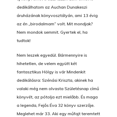
dedikálhatom az Auchan Dunakeszi
áruházának könyvosztályán, ami 13 évig
az én „birodalmam” volt. Mit mondjak?
Nem mondok semmit. Gyertek el, ha
tudtok!
Nem leszek egyedül. Bármennyire is
hihetetlen, de velem együtt két
fantasztikus Hölgy is vár Mindenkit
dedikálásra: Szénási Kriszta, akinek ha
valaki még nem olvasta Születésnap című
könyvét, az pótolja ezt mielőbb. És maga
a legenda, Fejős Éva 32 könyv szerzője.
Meglehet már 33. Aki egy műfajt teremtett