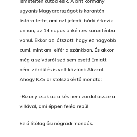
ismételten kútba esik. A brit kormány
ugyanis Magyarországot is karantén
listára tette, ami azt jelenti, bárki érkezik
onnan, az 14 napos önkéntes karanténba
vonul. Ekkor az látszott, hogy ez nagyobb
cumi, mint ami elfér a szánkban. És akkor
még a szívásról szó sem esett! Emiatt
némi zördülés is volt köztünk Alizzal.
Ahogy KZS bristolszakértő mondta:
-Bizony csak az a kés nem zördül össze a
villával, ami éppen feléd repül!
Ez állítólag ősi nógrádi mondás.