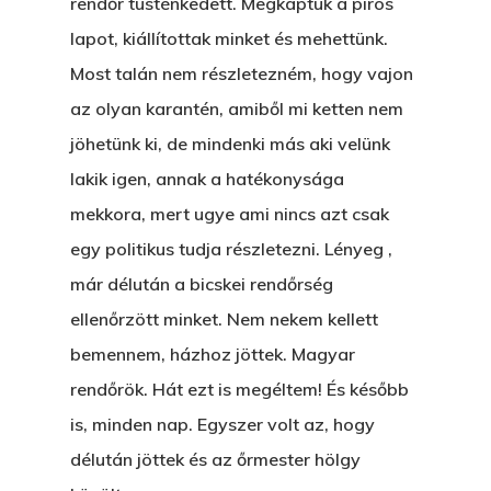
rendőr tüsténkedett. Megkaptuk a piros
lapot, kiállítottak minket és mehettünk.
Most talán nem részletezném, hogy vajon
az olyan karantén, amiből mi ketten nem
jöhetünk ki, de mindenki más aki velünk
lakik igen, annak a hatékonysága
mekkora, mert ugye ami nincs azt csak
egy politikus tudja részletezni. Lényeg ,
már délután a bicskei rendőrség
ellenőrzött minket. Nem nekem kellett
bemennem, házhoz jöttek. Magyar
rendőrök. Hát ezt is megéltem! És később
is, minden nap. Egyszer volt az, hogy
délután jöttek és az őrmester hölgy