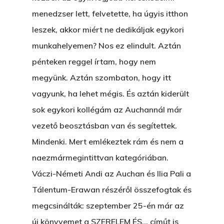
menedzser lett, felvetette, ha úgyis itthon
leszek, akkor miért ne dedikáljak egykori
munkahelyemen? Nos ez elindult. Aztán
pénteken reggel írtam, hogy nem
megyünk. Aztán szombaton, hogy itt
vagyunk, ha lehet mégis. És aztán kiderült
sok egykori kollégám az Auchannál már
vezető beosztásban van és segítettek.
Mindenki. Mert emlékeztek rám és nem a
naezmármegintittvan kategóriában.
Váczi-Németi Andi az Auchan és Ilia Pali a
Tálentum-Erawan részéről összefogtak és
megcsinálták: szeptember 25-én már az
új könyvemet a SZERELEM ÉS… címűt is