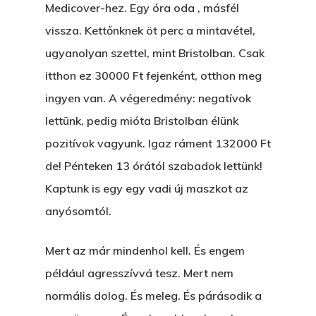
Könyveim
Medicover-hez. Egy óra oda , másfél
vissza. Kettőnknek öt perc a mintavétel,
Novellák
A Veszett Ügy
ugyanolyan szettel, mint Bristolban. Csak
Szerelem És…
Rólam
itthon ez 30000 Ft fejenként, otthon meg
Novellák
ingyen van. A végeredmény: negatívok
A Jóember
Álomszekrény
Blog
lettünk, pedig mióta Bristolban élünk
A Vér Nem Válik Vízzé
Eltojtuk Nyuszi
pozitívok vagyunk. Igaz ráment 132000 Ft
Feliratkozás
Bristolt Látni
de! Pénteken 13 órától szabadok lettünk!
Egy Nyár
EGY LAKTANYÁT, ÖDÖ
Kapcsolat
Kaptunk is egy egy vadi új maszkot az
Ajándék – Karácsonyi
A PESTIA
anyósomtól.
Bakker Gyuri
Történetek
Az Elveszett Fejezet
Mert az már mindenhol kell. És engem
Hírek
Akkor És Ott
például agresszívvá tesz. Mert nem
Nem Szégyen Az
normális dolog. És meleg. És párásodik a
Wow Look At This!