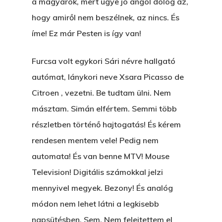
a magyarok, mert ugye jó angol dolog az,
ÁRULÓ!
hogy amiről nem beszélnek, az nincs. És
A Kaszinó
íme! Ez már Pesten is így van!
AZ IGAZI AJÁNDÉK
Furcsa volt egykori Sári névre hallgató
Párizs És Újra MI
autómat, lánykori neve Xsara Picasso de
Egy Hitelt, Ödön?
Citroen , vezetni. Be tudtam ülni. Nem
másztam. Simán elfértem. Semmi több
ELMENT A VILLAMOS
részletben történő hajtogatás! És kérem
EGY BANKOT, ÖDÖN?
rendesen mentem vele! Pedig nem
GYERE VELEM
automata! És van benne MTV! Mouse
KÖNYVESBOLTBA, ANY
Television! Digitális számokkal jelzi
mennyivel megyek. Bezony! És analóg
A „BECSÜLETES” ÜGY
módon nem lehet látni a legkisebb
Hogyan Tudta Feladni 
napsütésben. Sem. Nem felejtettem el