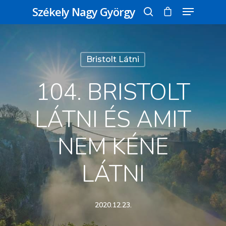
Székely Nagy György
Üss egy entert a kereséshez, vagy nyomd
Bristolt Látni
meg az ESC gombot a bezáráshoz
104. BRISTOLT
LÁTNI ÉS AMIT
NEM KÉNE
LÁTNI
2020.12.23.