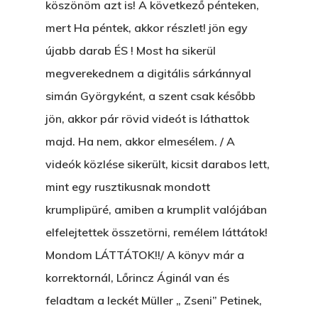
köszönöm azt is! A következő pénteken,
mert Ha péntek, akkor részlet! jön egy
újabb darab ÉS ! Most ha sikerül
megverekednem a digitális sárkánnyal
simán Györgyként, a szent csak később
jön, akkor pár rövid videót is láthattok
majd. Ha nem, akkor elmesélem. / A
videók közlése sikerült, kicsit darabos lett,
mint egy rusztikusnak mondott
krumplipüré, amiben a krumplit valójában
elfelejtettek összetörni, remélem láttátok!
Mondom LÁTTÁTOK!!/ A könyv már a
korrektornál, Lőrincz Áginál van és
feladtam a leckét Müller „ Zseni” Petinek,