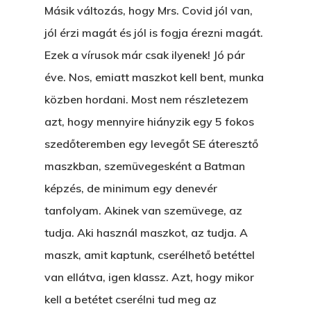
Novellák
Másik változás, hogy Mrs. Covid jól van,
A Veszett Ügy
jól érzi magát és jól is fogja érezni magát.
Szerelem És…
Rólam
Novellák
Ezek a vírusok már csak ilyenek! Jó pár
A Jóember
éve. Nos, emiatt maszkot kell bent, munka
Álomszekrény
Blog
közben hordani. Most nem részletezem
A Vér Nem Válik Vízzé
Eltojtuk Nyuszi
Feliratkozás
Bristolt Látni
azt, hogy mennyire hiányzik egy 5 fokos
Egy Nyár
EGY LAKTANYÁT, ÖDÖ
szedőteremben egy levegőt SE áteresztő
Kapcsolat
Ajándék – Karácsonyi
maszkban, szemüvegesként a Batman
A PESTIA
Bakker Gyuri
Történetek
képzés, de minimum egy denevér
Az Elveszett Fejezet
tanfolyam. Akinek van szemüvege, az
Hírek
Akkor És Ott
tudja. Aki használ maszkot, az tudja. A
maszk, amit kaptunk, cserélhető betéttel
Nem Szégyen Az
van ellátva, igen klassz. Azt, hogy mikor
Wow Look At This!
KI-BEJÁRAT
kell a betétet cserélni tud meg az
This is an optional, highl