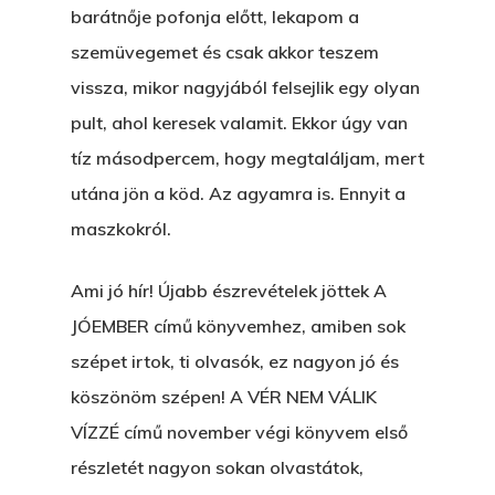
barátnője pofonja előtt, lekapom a
szemüvegemet és csak akkor teszem
vissza, mikor nagyjából felsejlik egy olyan
pult, ahol keresek valamit. Ekkor úgy van
tíz másodpercem, hogy megtaláljam, mert
utána jön a köd. Az agyamra is. Ennyit a
maszkokról.
Ami jó hír! Újabb észrevételek jöttek A
JÓEMBER című könyvemhez, amiben sok
szépet irtok, ti olvasók, ez nagyon jó és
köszönöm szépen! A VÉR NEM VÁLIK
VÍZZÉ című november végi könyvem első
részletét nagyon sokan olvastátok,