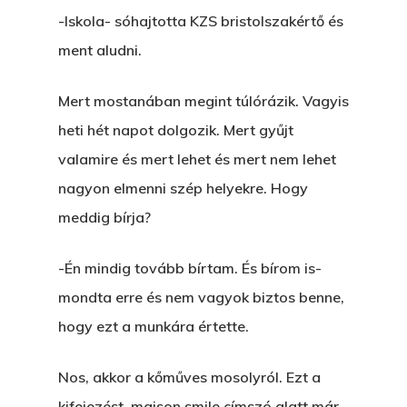
-Iskola- sóhajtotta KZS bristolszakértő és
ment aludni.
Mert mostanában megint túlórázik. Vagyis
heti hét napot dolgozik. Mert gyűjt
valamire és mert lehet és mert nem lehet
nagyon elmenni szép helyekre. Hogy
meddig bírja?
-Én mindig tovább bírtam. És bírom is-
mondta erre és nem vagyok biztos benne,
hogy ezt a munkára értette.
Nos, akkor a kőműves mosolyról. Ezt a
kifejezést, maison smile címszó alatt már