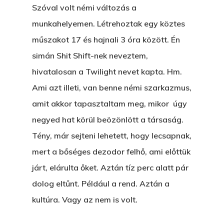
Szóval volt némi változás a
munkahelyemen. Létrehoztak egy köztes
műszakot 17 és hajnali 3 óra között. Én
simán Shit Shift-nek neveztem,
hivatalosan a Twilight nevet kapta. Hm.
Ami azt illeti, van benne némi szarkazmus,
amit akkor tapasztaltam meg, mikor úgy
negyed hat körül beözönlött a társaság.
Tény, már sejteni lehetett, hogy lecsapnak,
mert a bőséges dezodor felhő, ami előttük
járt, elárulta őket. Aztán tíz perc alatt pár
dolog eltűnt. Például a rend. Aztán a
kultúra. Vagy az nem is volt.