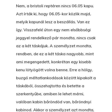
Nem, a bristoli reptéren nincs 06.05 kapu.
Azt írták ki, hogy 06.05-kor közlik majd,
melyik kapunál lesz a beszállás. Van ez
így. Visszafelé úton egy nem elsőbbségi
jeggyel rendelkező pár mondta, nincs csak
az a két táskájuk. A személyzet mondta,
rendben, de ez a két táska nagyobb, mint
ami megengedett, konkrétan egy kisebb
kenu lötyögött volna benne. Erre a hölgy,
buzgó méltatlankodások között kipakolt a
táskából, összehajtotta és betette a
szerkentyűbe, amiben le lehet mérni,
valóban kabin bőröndöd van, bőröndnyi
kabinod. Akkor a személyzet azt mondta,