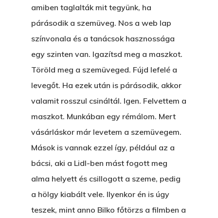
Kartalherczeghy Aurél
amiben taglalták mit tegyünk, ha
párásodik a szemüveg. Nos a web lap
színvonala és a tanácsok hasznossága
egy szinten van. Igazítsd meg a maszkot.
Töröld meg a szemüveged. Fújd lefelé a
levegőt. Ha ezek után is párásodik, akkor
valamit rosszul csináltál. Igen. Felvettem a
maszkot. Munkában egy rémálom. Mert
vásárláskor már levetem a szemüvegem.
Mások is vannak ezzel így, például az a
bácsi, aki a Lidl-ben mást fogott meg
alma helyett és csillogott a szeme, pedig
a hölgy kiabált vele. Ilyenkor én is úgy
teszek, mint anno Bilko főtörzs a filmben a