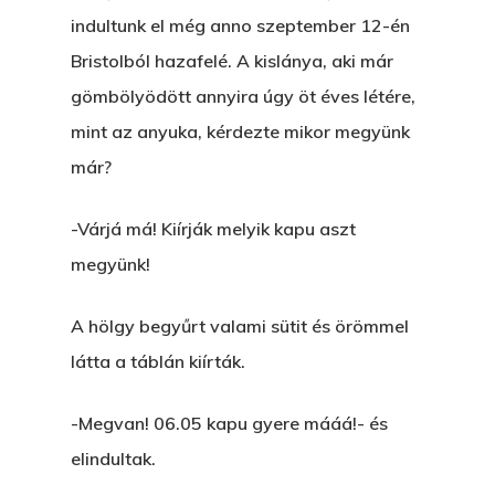
indultunk el még anno szeptember 12-én
Bristolból hazafelé. A kislánya, aki már
gömbölyödött annyira úgy öt éves létére,
mint az anyuka, kérdezte mikor megyünk
már?
-Várjá má! Kiírják melyik kapu aszt
megyünk!
A hölgy begyűrt valami sütit és örömmel
látta a táblán kiírták.
-Megvan! 06.05 kapu gyere mááá!- és
elindultak.