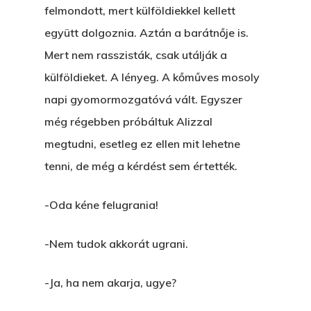
felmondott, mert külföldiekkel kellett
együtt dolgoznia. Aztán a barátnője is.
Mert nem rasszisták, csak utálják a
külföldieket. A lényeg. A kőműves mosoly
napi gyomormozgatóvá vált. Egyszer
még régebben próbáltuk Alizzal
megtudni, esetleg ez ellen mit lehetne
tenni, de még a kérdést sem értették.
-Oda kéne felugrania!
Főoldal
-Nem tudok akkorát ugrani.
Bolt
-Ja, ha nem akarja, ugye?
Könyveim