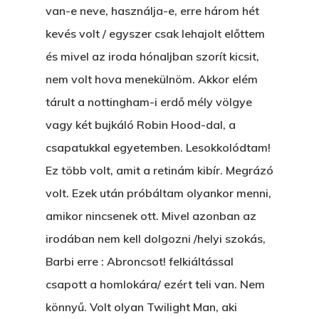
van-e neve, használja-e, erre három hét
kevés volt / egyszer csak lehajolt előttem
és mivel az iroda hónaljban szorít kicsit,
nem volt hova menekülnöm. Akkor elém
tárult a nottingham-i erdő mély völgye
vagy két bujkáló Robin Hood-dal, a
csapatukkal egyetemben. Lesokkolódtam!
Ez több volt, amit a retinám kibír. Megrázó
volt. Ezek után próbáltam olyankor menni,
amikor nincsenek ott. Mivel azonban az
irodában nem kell dolgozni /helyi szokás,
Barbi erre : Abroncsot! felkiáltással
csapott a homlokára/ ezért teli van. Nem
könnyű. Volt olyan Twilight Man, aki