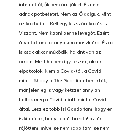
internetről, ők nem árulják el. És nem
És Akkor A Balta
customizable off canvas 
adnak pótbetétet. Nem az Ő dolguk. Mint
A Pitli
az köztudott. Kell egy kis szórakozás is.
About Salient
Pofád, Az Van!
Viszont. Nem kapni benne levegőt. Ezért
The Castle
átváltottam az anyósom maszkjára. És az
Ment A Hűtlen
Unit 345
is csak akkor működik, ha kint van az
Egy Be-Fektetést, Ödö
2500 Castle Dr
orrom. Mert ha nem így teszek, akkor
Manhattan, NY
FELICITÁ
elpatkolok. Nem a Covid-tól, a Covid
miatt. Ahogy a The Guardian-ben írták,
Betli
T:
+216 (0)40 3629 475
már jelenleg is vagy kétszer annyian
E:
hello@themenectar.c
Egy Világbajnokságot,
haltak meg a Covid miatt, mint a Covid
által. Lesz ez több is! Gondoltam, hogy én
VOLT EGYSZER EGY KI
is kiabálok, hogy I can’t breath! aztán
ÁRULÓ!
rájöttem, mivel se nem raboltam, se nem