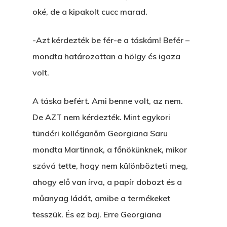
oké, de a kipakolt cucc marad.
-Azt kérdezték be fér-e a táskám! Befér –
mondta határozottan a hölgy és igaza
volt.
A táska befért. Ami benne volt, az nem.
De AZT nem kérdezték. Mint egykori
tündéri kolléganőm Georgiana Saru
mondta Martinnak, a főnökünknek, mikor
szóvá tette, hogy nem különbözteti meg,
ahogy elő van írva, a papír dobozt és a
műanyag ládát, amibe a termékeket
tesszük. És ez baj. Erre Georgiana