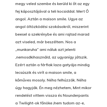
megy veled szembe és kerüld ki őt az egy
fej káposztájával a teli kocsiddal. Mert Ő
angol. Aztán a maison smile. Ugye az
angol öltözködési szokásokról, miszerint
beesel a szekrénybe és ami rajtad marad
azt viseled, már beszéltem. Nos a
„munkaruha” ami náluk azt jelenti
,nemosdkihasználd, az ugyanígy játszik.
Ezért aztán a férfiak laza gatyája mindig
lecsúszik és virít a maison smile, a
kőműves mosoly. Néha felhúzzák. Néha
úgy hagyják. Én meg nézhetem, Mint mikor
rendelést vittem vissza és Nounderpants
a Twilight-ok főnöke /nem tudom az-e,