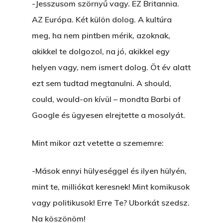
-Jesszusom szörnyű vagy. EZ Britannia.
AZ Európa. Két külön dolog. A kultúra
meg, ha nem pintben mérik, azoknak,
akikkel te dolgozol, na jó, akikkel egy
helyen vagy, nem ismert dolog. Öt év alatt
ezt sem tudtad megtanulni. A should,
could, would-on kívül – mondta Barbi of
Google és ügyesen elrejtette a mosolyát.
Mint mikor azt vetette a szememre:
-Mások ennyi hülyeséggel és ilyen hülyén,
mint te, milliókat keresnek! Mint komikusok
vagy politikusok! Erre Te? Uborkát szedsz.
Na köszönöm!