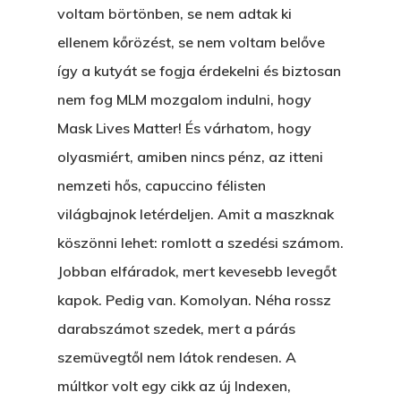
A Kaszinó
voltam börtönben, se nem adtak ki
ellenem kőrözést, se nem voltam belőve
AZ IGAZI AJÁNDÉK
így a kutyát se fogja érdekelni és biztosan
Párizs És Újra MI
nem fog MLM mozgalom indulni, hogy
Egy Hitelt, Ödön?
Mask Lives Matter! És várhatom, hogy
olyasmiért, amiben nincs pénz, az itteni
ELMENT A VILLAMOS
nemzeti hős, capuccino félisten
EGY BANKOT, ÖDÖN?
világbajnok letérdeljen. Amit a maszknak
köszönni lehet: romlott a szedési számom.
GYERE VELEM
Jobban elfáradok, mert kevesebb levegőt
KÖNYVESBOLTBA, ANY
kapok. Pedig van. Komolyan. Néha rossz
A „BECSÜLETES” ÜGY
darabszámot szedek, mert a párás
Hogyan Tudta Feladni 
szemüvegtől nem látok rendesen. A
Egyházasmordízomad
múltkor volt egy cikk az új Indexen,