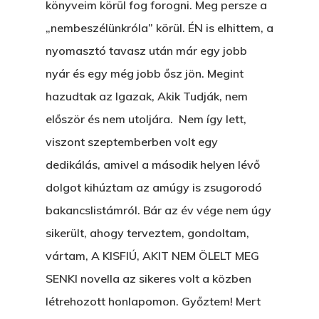
könyveim körül fog forogni. Meg persze a
„nembeszélünkróla” körül. ÉN is elhittem, a
nyomasztó tavasz után már egy jobb
nyár és egy még jobb ősz jön. Megint
hazudtak az Igazak, Akik Tudják, nem
először és nem utoljára. Nem így lett,
viszont szeptemberben volt egy
dedikálás, amivel a második helyen lévő
dolgot kihúztam az amúgy is zsugorodó
bakancslistámról. Bár az év vége nem úgy
sikerült, ahogy terveztem, gondoltam,
vártam, A KISFIÚ, AKIT NEM ÖLELT MEG
SENKI novella az sikeres volt a közben
létrehozott honlapomon. Győztem! Mert