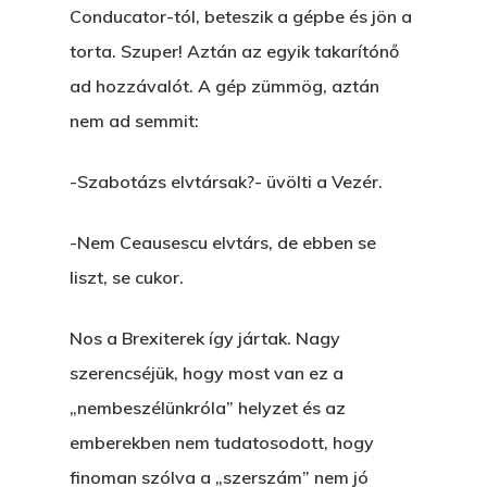
Conducator-tól, beteszik a gépbe és jön a
torta. Szuper! Aztán az egyik takarítónő
ad hozzávalót. A gép zümmög, aztán
nem ad semmit:
-Szabotázs elvtársak?- üvölti a Vezér.
-Nem Ceausescu elvtárs, de ebben se
liszt, se cukor.
Nos a Brexiterek így jártak. Nagy
szerencséjük, hogy most van ez a
„nembeszélünkróla” helyzet és az
emberekben nem tudatosodott, hogy
finoman szólva a „szerszám” nem jó