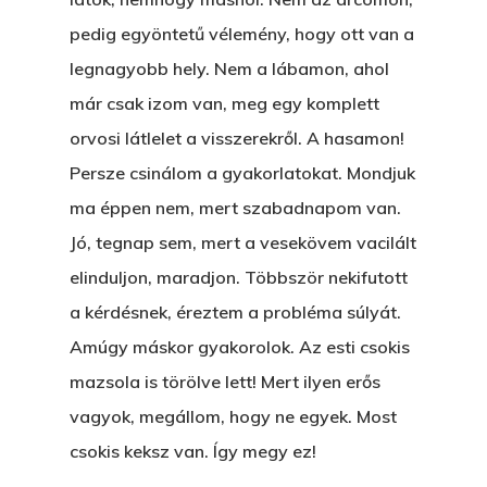
pedig egyöntetű vélemény, hogy ott van a
A „BECSÜLETES” ÜGY
legnagyobb hely. Nem a lábamon, ahol
Hogyan Tudta Feladni 
már csak izom van, meg egy komplett
Egyházasmordízomad
orvosi látlelet a visszerekről. A hasamon!
Kartalherczeghy Aurél
Persze csinálom a gyakorlatokat. Mondjuk
ma éppen nem, mert szabadnapom van.
Jó, tegnap sem, mert a vesekövem vacilált
elinduljon, maradjon. Többször nekifutott
a kérdésnek, éreztem a probléma súlyát.
Amúgy máskor gyakorolok. Az esti csokis
mazsola is törölve lett! Mert ilyen erős
vagyok, megállom, hogy ne egyek. Most
csokis keksz van. Így megy ez!