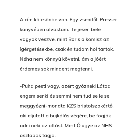
A cím kölcsönbe van. Egy zsenitől. Presser
könyvében olvastam. Teljesen bele
vagyok veszve, mint Boris a komisz az
ígérgetésekbe, csak én tudom hol tartok.
Néha nem könnyű követni, ám a jóért
érdemes sok mindent megtenni.
-Puha pesti vagy, azért győznek! Látod
engem senki és semmi nem tud se le se
meggyőzni-mondta KZS bristolszakértő,
aki eljutott a bujkálás végére, be fogják
adni neki az oltást. Mert Ő ugye az NHS
oszlopos tagja.