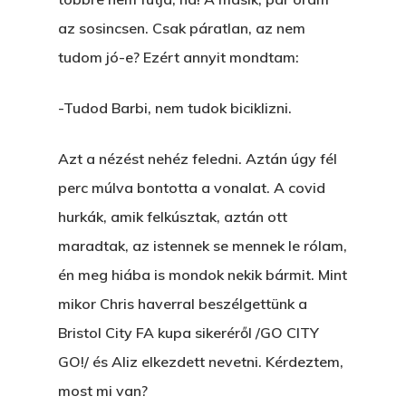
Hírek
Akkor És Ott
az sosincsen. Csak páratlan, az nem
tudom jó-e? Ezért annyit mondtam:
Nem Szégyen Az
Wow Look At This!
KI-BEJÁRAT
-Tudod Barbi, nem tudok biciklizni.
This is an optional, highl
És Akkor A Balta
customizable off canvas 
Azt a nézést nehéz feledni. Aztán úgy fél
A Pitli
perc múlva bontotta a vonalat. A covid
About Salient
hurkák, amik felkúsztak, aztán ott
Pofád, Az Van!
The Castle
maradtak, az istennek se mennek le rólam,
Ment A Hűtlen
Unit 345
én meg hiába is mondok nekik bármit. Mint
Egy Be-Fektetést, Ödö
2500 Castle Dr
mikor Chris haverral beszélgettünk a
Manhattan, NY
Bristol City FA kupa sikeréről /GO CITY
FELICITÁ
GO!/ és Aliz elkezdett nevetni. Kérdeztem,
Betli
T:
+216 (0)40 3629 475
most mi van?