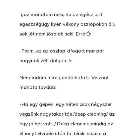
Igaz mondtam neki, ha az egész brit
egészségügy ilyen vékony oszlopokon áll,
sok jót nem jósolok neki. Erre Ő:
-Picim, ez az oszlop kifogott már pár
nagynak vélt dolgon. Is.
Nem tudom mire gondolhatott. Viszont
mondta tovább:
-Ha egy gépen, egy héten csak négyszer
végzünk nagytakarítás /deep cleaning/ az
egy jó hét volt. / Deep cleaning mindig az
elhunyt elvitele után történik, sosem a