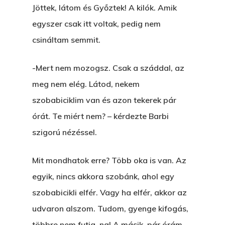
Főoldal
Jöttek, látom és Győztek! A kilók. Amik
egyszer csak itt voltak, pedig nem
Bolt
csináltam semmit.
Könyveim
-Mert nem mozogsz. Csak a száddal, az
Novellák
A Veszett Ügy
meg nem elég. Látod, nekem
Szerelem És…
szobabiciklim van és azon tekerek pár
Rólam
Novellák
órát. Te miért nem? – kérdezte Barbi
A Jóember
Álomszekrény
Blog
szigorú nézéssel.
A Vér Nem Válik Vízzé
Eltojtuk Nyuszi
Feliratkozás
Bristolt Látni
Mit mondhatok erre? Több oka is van. Az
Egy Nyár
EGY LAKTANYÁT, ÖDÖ
Kapcsolat
egyik, nincs akkora szobánk, ahol egy
Ajándék – Karácsonyi
A PESTIA
szobabicikli elfér. Vagy ha elfér, akkor az
Bakker Gyuri
Történetek
udvaron alszom. Tudom, gyenge kifogás,
Az Elveszett Fejezet
többre nem futja, na! A másik, pár órám