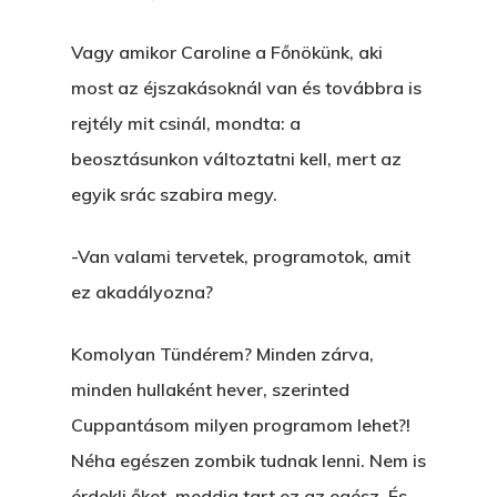
Vagy amikor Caroline a Főnökünk, aki
most az éjszakásoknál van és továbbra is
rejtély mit csinál, mondta: a
beosztásunkon változtatni kell, mert az
egyik srác szabira megy.
-Van valami tervetek, programotok, amit
ez akadályozna?
Komolyan Tündérem? Minden zárva,
minden hullaként hever, szerinted
Cuppantásom milyen programom lehet?!
Néha egészen zombik tudnak lenni. Nem is
érdekli őket, meddig tart ez az egész. És