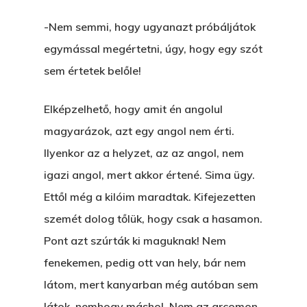
E:
hello@themenectar.c
Egy Világbajnokságot,
-Nem semmi, hogy ugyanazt próbáljátok
VOLT EGYSZER EGY KI
egymással megértetni, úgy, hogy egy szót
ÁRULÓ!
sem értetek belőle!
A Kaszinó
Elképzelhető, hogy amit én angolul
AZ IGAZI AJÁNDÉK
magyarázok, azt egy angol nem érti.
Ilyenkor az a helyzet, az az angol, nem
Párizs És Újra MI
igazi angol, mert akkor értené. Sima ügy.
Egy Hitelt, Ödön?
Ettől még a kilóim maradtak. Kifejezetten
szemét dolog tőlük, hogy csak a hasamon.
ELMENT A VILLAMOS
Pont azt szúrták ki maguknak! Nem
EGY BANKOT, ÖDÖN?
fenekemen, pedig ott van hely, bár nem
GYERE VELEM
látom, mert kanyarban még autóban sem
KÖNYVESBOLTBA, ANY
látok, nemhogy máshol. Nem az arcomon,