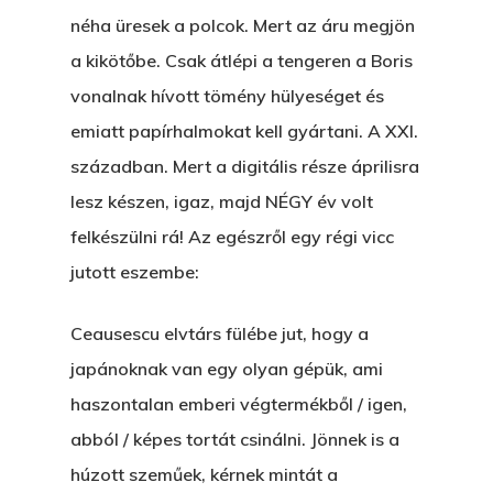
néha üresek a polcok. Mert az áru megjön
a kikötőbe. Csak átlépi a tengeren a Boris
vonalnak hívott tömény hülyeséget és
emiatt papírhalmokat kell gyártani. A XXI.
században. Mert a digitális része áprilisra
lesz készen, igaz, majd NÉGY év volt
felkészülni rá! Az egészről egy régi vicc
jutott eszembe:
Ceausescu elvtárs fülébe jut, hogy a
japánoknak van egy olyan gépük, ami
haszontalan emberi végtermékből / igen,
abból / képes tortát csinálni. Jönnek is a
húzott szeműek, kérnek mintát a