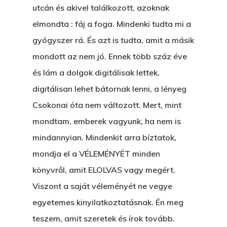
utcán és akivel találkozott, azoknak
elmondta : fáj a foga. Mindenki tudta mi a
gyógyszer rá. És azt is tudta, amit a másik
mondott az nem jó. Ennek több száz éve
és lám a dolgok digitálisak lettek,
digitálisan lehet bátornak lenni, a lényeg
Csokonai óta nem változott. Mert, mint
mondtam, emberek vagyunk, ha nem is
mindannyian. Mindenkit arra bíztatok,
mondja el a VÉLEMÉNYÉT minden
könyvről, amit ELOLVAS vagy megért.
Viszont a saját véleményét ne vegye
egyetemes kinyilatkoztatásnak. Én meg
teszem, amit szeretek és írok tovább.