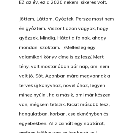
EZ az év, ez a 2020 nekem, sikeres volt.
Jöttem, Láttam, Győztek. Persze most nem
én győztem. Viszont azon vagyok, hogy
győzzek. Mindig. Hátat a falnak, ahogy
mondani szoktam. /Mellesleg egy
valamikori könyv címe is ez lesz/. Mert
tény, volt mostanában pár nap, ami nem
volt jó. Sőt. Azonban mára megvannak a
tervek új könyvhöz, novellához, legyen
mihez nyúlni, ha a másik, ami már készen
van, mégsem tetszik. Kicsit másabb lesz,
hangulatban, korban, cselekményben és
egyebekben. Aliz csinált egy naptárat,
amiben jelölve van, mikor hová kell