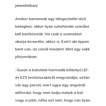
jelenlétében/
Amikor bemennek egy lélegeztetőn lévő
beteghez, akkor ilyen szkafander szerűbe
kell beöltözniük. Ha csak a szemetest
akarja kicserélni, akkor is. Ezért aki éppen
bent van, az csinál mindent. Mint egy sakk
játszmában:
-Susan a baloldali harmadik billentyű LE!-
és KZS bristolszakértő megcsinálja, aztán
vár egy percet, mert ugye egy angolnál
előfordul, hogy nem tudja melyik a bal
vagy a jobb, néha azt sem, hogy van ilyen.