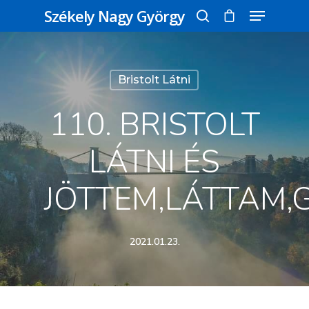
Székely Nagy György
Üss egy entert a kereséshez, vagy nyomd
Bristolt Látni
meg az ESC gombot a bezáráshoz
110. BRISTOLT
LÁTNI ÉS
JÖTTEM,LÁTTAM,
2021.01.23.