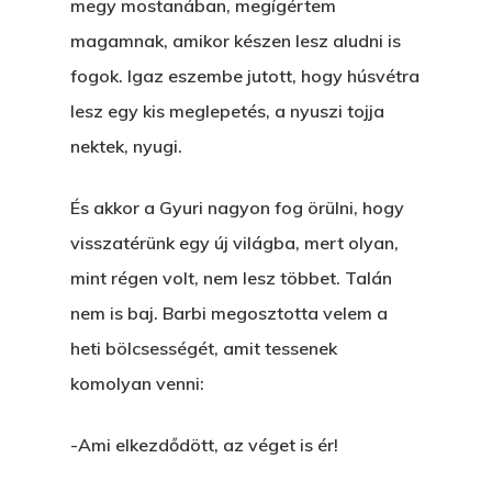
megy mostanában, megígértem
magamnak, amikor készen lesz aludni is
fogok. Igaz eszembe jutott, hogy húsvétra
lesz egy kis meglepetés, a nyuszi tojja
nektek, nyugi.
És akkor a Gyuri nagyon fog örülni, hogy
visszatérünk egy új világba, mert olyan,
mint régen volt, nem lesz többet. Talán
nem is baj. Barbi megosztotta velem a
heti bölcsességét, amit tessenek
komolyan venni:
-Ami elkezdődött, az véget is ér!