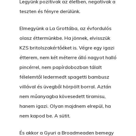
Legyünk pozitívak az életben, negatívak a
Könyveim
teszten és fényre derülünk.
Novellák
A Veszett Ügy
Elmegyünk a La Grottába, az évfordulós
olasz éttermünkbe. Ha jönnek, elvisszük
Szerelem És…
Rólam
Novellák
KZS britolszakértőéket is. Végre egy igazi
A Jóember
Álomszekrény
Blog
étterem, nem két méterre álló nagyot halló
A Vér Nem Válik Vízzé
pincérrel, nem papírdobozban tálalt
Eltojtuk Nyuszi
Feliratkozás
Bristolt Látni
félelemtől ledermedt spagetti bambusz
Egy Nyár
EGY LAKTANYÁT, ÖDÖ
Kapcsolat
villával és üvegből hörpölt borral. Aztán
Ajándék – Karácsonyi
A PESTIA
nem műanyagba kövesedett tiramisu,
Bakker Gyuri
Történetek
hanem igazi. Olyan majdnem elrepül, ha
Az Elveszett Fejezet
Hírek
nem kapod be. A sütit.
Akkor És Ott
És akkor a Gyuri a Broadmeaden bemegy
Nem Szégyen Az