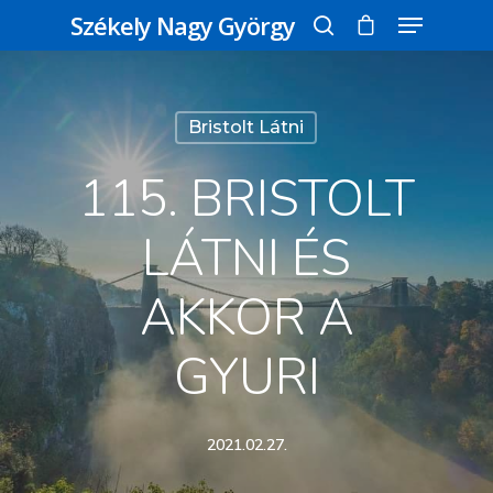
Székely Nagy György
Üss egy entert a kereséshez, vagy nyomd
Bristolt Látni
meg az ESC gombot a bezáráshoz
115. BRISTOLT
LÁTNI ÉS
AKKOR A
GYURI
2021.02.27.