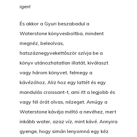
igen!
ÁRULÓ!
A Kaszinó
És akkor a Gyuri beszabadul a
Waterstone könyvesboltba, mindent
AZ IGAZI AJÁNDÉK
megnéz, beleolvas,
Párizs És Újra MI
hatszáznegyvekettőször szívja be a
könyv utánozhatatlan illatát, kiválaszt
Egy Hitelt, Ödön?
vagy három könyvet, felmegy a
ELMENT A VILLAMOS
kávézóhoz, Aliz hoz egy lattét és egy
EGY BANKOT, ÖDÖN?
mandulás croissant-t, ami itt a legjobb és
vagy fél órát olvas, nézeget. Amúgy a
GYERE VELEM
Waterstone kávéja méltó a nevéhez, mert
KÖNYVESBOLTBA, ANY
inkább water, azaz víz, mint kávé. Annyira
A „BECSÜLETES” ÜGY
gyenge, hogy simán lenyomná egy kéz