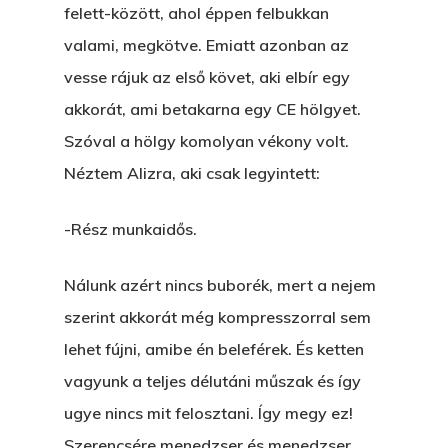
felett-között, ahol éppen felbukkan
valami, megkötve. Emiatt azonban az
vesse rájuk az első követ, aki elbír egy
akkorát, ami betakarna egy CE hölgyet.
Szóval a hölgy komolyan vékony volt.
Néztem Alizra, aki csak legyintett:
-Rész munkaidős.
Nálunk azért nincs buborék, mert a nejem
szerint akkorát még kompresszorral sem
lehet fújni, amibe én beleférek. És ketten
vagyunk a teljes délutáni műszak és így
ugye nincs mit felosztani. Így megy ez!
Szerencsére menedzser és menedzser