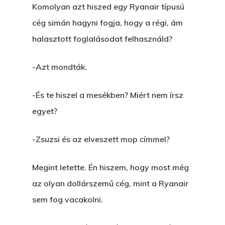
Komolyan azt hiszed egy Ryanair típusú
cég simán hagyni fogja, hogy a régi, ám
halasztott foglalásodat felhasználd?
-Azt mondták.
-És te hiszel a mesékben? Miért nem írsz
egyet?
-Zsuzsi és az elveszett mop címmel?
Megint letette. Én hiszem, hogy most még
az olyan dollárszemű cég, mint a Ryanair
Főoldal
sem fog vacakolni.
Bolt