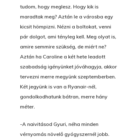
tudom, hogy meglesz. Hogy kik is
maradtak meg? Aztán le a városba egy
kicsit hömpizni. Nézni a boltokat, venni
pár dolgot, ami tényleg kell. Meg olyat is,
amire semmire szükség, de miért ne?
Aztán ha Caroline a két hete leadott
szabadság igényünket jóváhagyja, akkor
tervezni merre megyünk szeptemberben.
Két jegyünk is van a Ryanair-nél,
gondolkodhatunk bátran, merre hány
méter.
-A naivitásod Gyuri, néha minden
vérnyomás növelő gyógyszernél jobb.