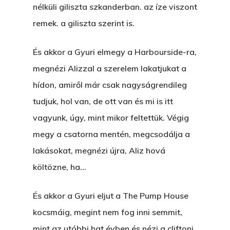
Hogyan Tudta Feladni 
nélküli giliszta szkanderban. az íze viszont
Egyházasmordízomad
remek. a giliszta szerint is.
Kartalherczeghy Aurél
És akkor a Gyuri elmegy a Harbourside-ra,
megnézi Alizzal a szerelem lakatjukat a
hídon, amiről már csak nagyságrendileg
tudjuk, hol van, de ott van és mi is itt
vagyunk, úgy, mint mikor feltettük. Végig
megy a csatorna mentén, megcsodálja a
lakásokat, megnézi újra, Aliz hová
költözne, ha…
És akkor a Gyuri eljut a The Pump House
kocsmáig, megint nem fog inni semmit,
mint az utóbbi hat évben és nézi a cliftoni