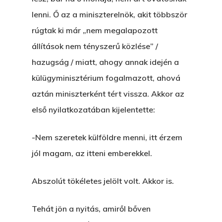
lenni. Ő az a miniszterelnök, akit többször
rúgtak ki már „nem megalapozott
állítások nem tényszerű közlése” /
hazugság / miatt, ahogy annak idején a
külügyminisztérium fogalmazott, ahová
aztán miniszterként tért vissza. Akkor az
első nyilatkozatában kijelentette:
-Nem szeretek külföldre menni, itt érzem
jól magam, az itteni emberekkel.
Abszolút tökéletes jelölt volt. Akkor is.
Tehát jön a nyitás, amiről bőven