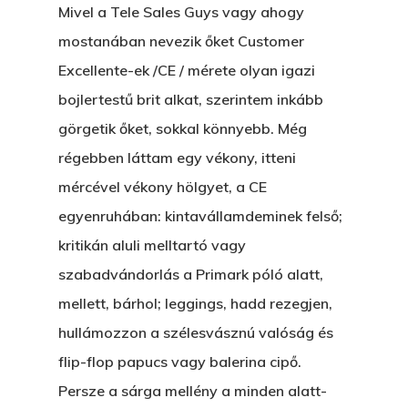
Mivel a Tele Sales Guys vagy ahogy
mostanában nevezik őket Customer
Excellente-ek /CE / mérete olyan igazi
bojlertestű brit alkat, szerintem inkább
görgetik őket, sokkal könnyebb. Még
régebben láttam egy vékony, itteni
mércével vékony hölgyet, a CE
egyenruhában: kintavállamdeminek felső;
kritikán aluli melltartó vagy
szabadvándorlás a Primark póló alatt,
mellett, bárhol; leggings, hadd rezegjen,
hullámozzon a szélesvásznú valóság és
flip-flop papucs vagy balerina cipő.
Persze a sárga mellény a minden alatt-