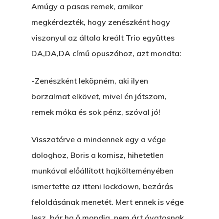
Amúgy a pasas remek, amikor
megkérdezték, hogy zenészként hogy
viszonyul az általa kreált Trio együttes
DA,DA,DA című opuszához, azt mondta:
-Zenészként leköpném, aki ilyen
borzalmat elkövet, mivel én játszom,
remek móka és sok pénz, szóval jó!
Visszatérve a mindennek egy a vége
dologhoz, Boris a komisz, hihetetlen
munkával előállított hajkölteményében
ismertette az itteni lockdown, bezárás
feloldásának menetét. Mert ennek is vége
lesz, bár ha ő mondja, nem árt óvatosnak