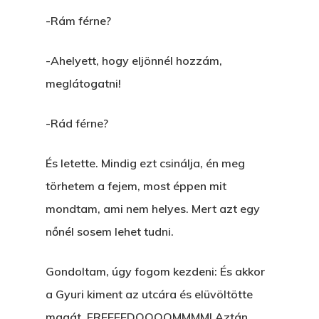
-Rám férne?
-Ahelyett, hogy eljönnél hozzám,
meglátogatni!
-Rád férne?
És letette. Mindig ezt csinálja, én meg
törhetem a fejem, most éppen mit
mondtam, ami nem helyes. Mert azt egy
nőnél sosem lehet tudni.
Gondoltam, úgy fogom kezdeni: És akkor
a Gyuri kiment az utcára és elüvöltötte
magát. FREEEEDOOOOMMMM! Aztán