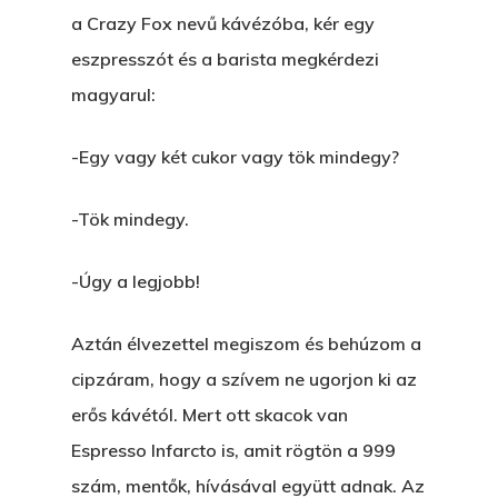
a Crazy Fox nevű kávézóba, kér egy
Wow Look At This!
KI-BEJÁRAT
eszpresszót és a barista megkérdezi
This is an optional, highl
És Akkor A Balta
magyarul:
customizable off canvas 
A Pitli
-Egy vagy két cukor vagy tök mindegy?
About Salient
Pofád, Az Van!
-Tök mindegy.
The Castle
Ment A Hűtlen
Unit 345
-Úgy a legjobb!
Egy Be-Fektetést, Ödö
2500 Castle Dr
Manhattan, NY
FELICITÁ
Aztán élvezettel megiszom és behúzom a
cipzáram, hogy a szívem ne ugorjon ki az
Betli
T:
+216 (0)40 3629 475
erős kávétól. Mert ott skacok van
E:
hello@themenectar.c
Egy Világbajnokságot,
Espresso Infarcto is, amit rögtön a 999
VOLT EGYSZER EGY KI
szám, mentők, hívásával együtt adnak. Az