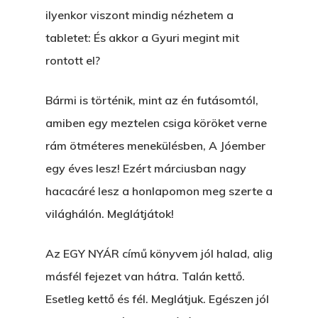
ilyenkor viszont mindig nézhetem a
tabletet: És akkor a Gyuri megint mit
rontott el?
Bármi is történik, mint az én futásomtól,
amiben egy meztelen csiga köröket verne
rám ötméteres menekülésben, A Jóember
egy éves lesz! Ezért márciusban nagy
hacacáré lesz a honlapomon meg szerte a
világhálón. Meglátjátok!
Az EGY NYÁR című könyvem jól halad, alig
másfél fejezet van hátra. Talán kettő.
Esetleg kettő és fél. Meglátjuk. Egészen jól