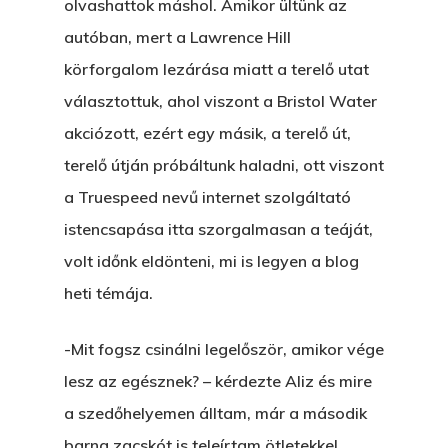
olvashattok máshol. Amikor ültünk az
autóban, mert a Lawrence Hill
körforgalom lezárása miatt a terelő utat
választottuk, ahol viszont a Bristol Water
akciózott, ezért egy másik, a terelő út,
terelő útján próbáltunk haladni, ott viszont
a Truespeed nevű internet szolgáltató
istencsapása itta szorgalmasan a teáját,
volt időnk eldönteni, mi is legyen a blog
heti témája.
-Mit fogsz csinálni legelőször, amikor vége
lesz az egésznek? – kérdezte Aliz és mire
a szedőhelyemen álltam, már a második
barna zacskót is teleírtam ötletekkel.