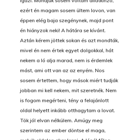
igazi. Mondjuk sosem voltam állatkínzó,
ezért én magam sosem ültem lovon, van
éppen elég baja szegénynek, majd pont
én hiányzok neki! A hátára se kívánt.
Aztán kérem jöttek sokan és azt mondták,
mivel én nem értek egyet dolgokkal, hát
nekem a ló alja marad, nem is érdemlek
mást, ami ott van az az enyém. Nos
sosem értettem, hogy mások miért tudják
jobban mi kell nekem, mit szeretnék. Nem
is fogom megérteni, tény a felajánlott
oldal helyett inkább otthagytam a lovat.
Tök jól elvan nélkülem. Amúgy meg
szerintem az ember döntse el maga,