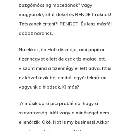
buzgómócsing macedónok? vagy
magyarok?, kit érdekel és RENDET raknak!
Tetszenek érteni?! RENDET! És lesz másfél
doboz narancs.
Na ekkor jön Hofi disznója, ami papíron
tizennégyet ellett de csak tíz malac lett,
viszont mind a tizennégy el lett adva. Itt is
ez következik be, amiből egyértelmű: mi
vagyunk a hibásak. Ki más?
A másik apró pici probléma, hogy a
szavatossági időt vagy a minőséget nem
ellenőrzik. Oké, Not is my business! Akkor