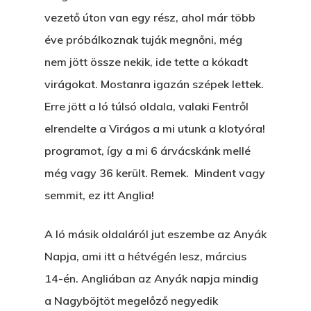
vezető úton van egy rész, ahol már több
éve próbálkoznak tuják megnőni, még
nem jött össze nekik, ide tette a kókadt
virágokat. Mostanra igazán szépek lettek.
Erre jött a ló túlsó oldala, valaki Fentről
elrendelte a Virágos a mi utunk a klotyóra!
programot, így a mi 6 árvácskánk mellé
még vagy 36 került. Remek. Mindent vagy
semmit, ez itt Anglia!
A ló másik oldaláról jut eszembe az Anyák
Napja, ami itt a hétvégén lesz, március
14-én. Angliában az Anyák napja mindig
a Nagyböjtöt megelőző negyedik