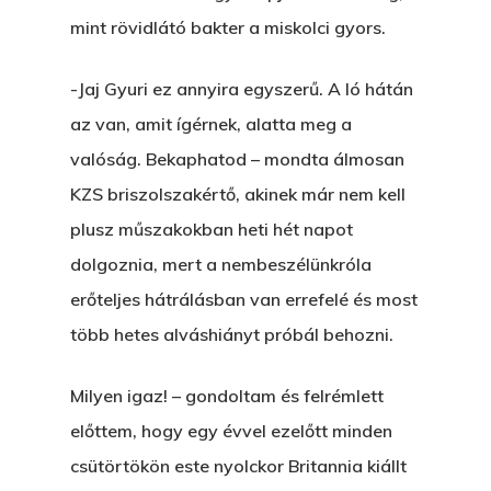
mint rövidlátó bakter a miskolci gyors.
-Jaj Gyuri ez annyira egyszerű. A ló hátán
az van, amit ígérnek, alatta meg a
valóság. Bekaphatod – mondta álmosan
KZS briszolszakértő, akinek már nem kell
plusz műszakokban heti hét napot
dolgoznia, mert a nembeszélünkróla
erőteljes hátrálásban van errefelé és most
több hetes alváshiányt próbál behozni.
Milyen igaz! – gondoltam és felrémlett
előttem, hogy egy évvel ezelőtt minden
csütörtökön este nyolckor Britannia kiállt