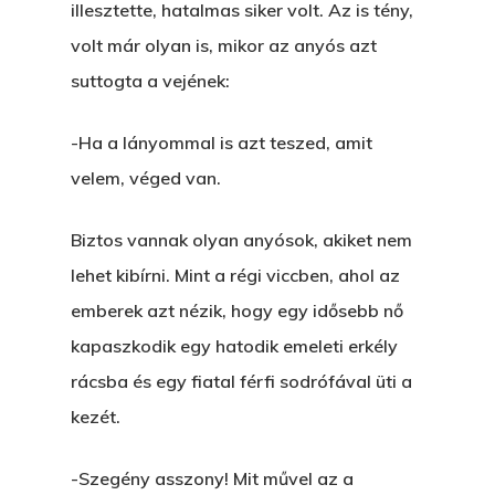
illesztette, hatalmas siker volt. Az is tény,
A „BECSÜLETES” ÜGY
volt már olyan is, mikor az anyós azt
Hogyan Tudta Feladni 
suttogta a vejének:
Egyházasmordízomad
-Ha a lányommal is azt teszed, amit
Kartalherczeghy Aurél
velem, véged van.
Biztos vannak olyan anyósok, akiket nem
lehet kibírni. Mint a régi viccben, ahol az
emberek azt nézik, hogy egy idősebb nő
kapaszkodik egy hatodik emeleti erkély
rácsba és egy fiatal férfi sodrófával üti a
kezét.
-Szegény asszony! Mit művel az a