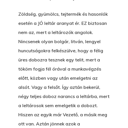
Zöldség, gyümölcs, tejtermék és hasonlók
esetén a JÓ leltár aranyat ér. EZ biztosan
nem az, mert a leltározók angolok.
Nincsenek olyan bolgár, litván, lengyel
huncutságokra felkészülve, hogy a félig
üres dobozra tesznek egy telit, mert a
tököm fogja fél órával a munkavégzés
előtt, közben vagy után emelgetni az
alsót. Vagy a felsőt. Így aztán bekerül,
négy teljes doboz narancs a leltárba, mert
a leltárosok sem emelgetik a dobozt.
Hiszen az egyik már Vezető, a másik meg
ott van. Aztán jönnek azok a