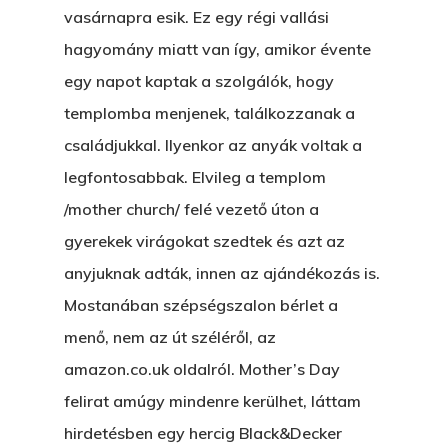
vasárnapra esik. Ez egy régi vallási
hagyomány miatt van így, amikor évente
egy napot kaptak a szolgálók, hogy
templomba menjenek, találkozzanak a
családjukkal. Ilyenkor az anyák voltak a
legfontosabbak. Elvileg a templom
/mother church/ felé vezető úton a
gyerekek virágokat szedtek és azt az
anyjuknak adták, innen az ajándékozás is.
Mostanában szépségszalon bérlet a
menő, nem az út széléről, az
amazon.co.uk oldalról. Mother’s Day
felirat amúgy mindenre kerülhet, láttam
Főoldal
hirdetésben egy hercig Black&Decker