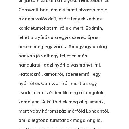
én jártam ezeken a helyeken Bristolban és
Cornwall-ban, ám aki most olvassa majd,
az nem valószínű, ezért legyek kedves
konkrétumokat írni róluk, mert Bodmin,
lehet a Gyűrűk ura egyik szereplője is,
nekem meg egy város. Amúgy így utólag
nagyon jó volt egy teljesen más
hangulatú, igazi nyári olvasmányt írni.
Fiatalokról, álmokról, szerelemről, egy
nyárról és Cornwall-ról, mert az egy
csoda, nem is érdemlik meg az angolok,
komolyan. A külföldiek meg alig ismerik,
mert vagy háromszáz mérföld Londontól,
ami a legtöbb turistának maga Anglia,