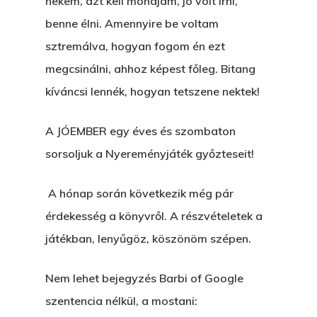
nekem, azt kell mondjam, jó volt írni,
benne élni. Amennyire be voltam
sztremálva, hogyan fogom én ezt
megcsinálni, ahhoz képest főleg. Bitang
kíváncsi lennék, hogyan tetszene nektek!
A JÓEMBER egy éves és szombaton
sorsoljuk a Nyereményjáték győzteseit!
A hónap során következik még pár
érdekesség a könyvről. A részvételetek a
játékban, lenyűgöz, köszönöm szépen.
Nem lehet bejegyzés Barbi of Google
szentencia nélkül, a mostani: