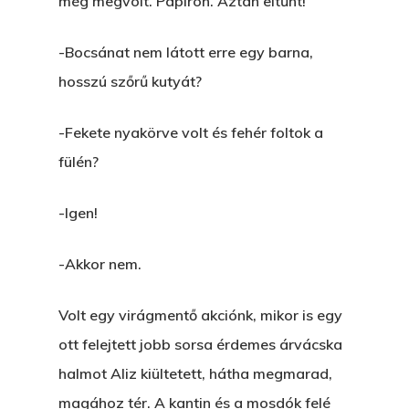
még megvolt. Papíron. Aztán eltűnt!
-Bocsánat nem látott erre egy barna,
hosszú szőrű kutyát?
-Fekete nyakörve volt és fehér foltok a
fülén?
-Igen!
-Akkor nem.
Volt egy virágmentő akciónk, mikor is egy
ott felejtett jobb sorsa érdemes árvácska
halmot Aliz kiültetett, hátha megmarad,
magához tér. A kantin és a mosdók felé