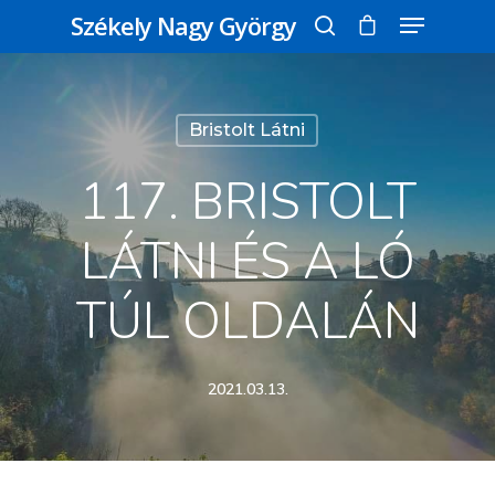
Székely Nagy György
Üss egy entert a kereséshez, vagy nyomd
Bristolt Látni
meg az ESC gombot a bezáráshoz
117. BRISTOLT
LÁTNI ÉS A LÓ
TÚL OLDALÁN
2021.03.13.