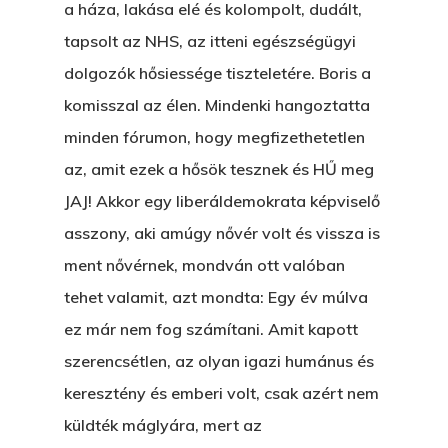
a háza, lakása elé és kolompolt, dudált,
tapsolt az NHS, az itteni egészségügyi
dolgozók hősiessége tiszteletére. Boris a
komisszal az élen. Mindenki hangoztatta
minden fórumon, hogy megfizethetetlen
az, amit ezek a hősök tesznek és HŰ meg
JAJ! Akkor egy liberáldemokrata képviselő
asszony, aki amúgy nővér volt és vissza is
ment nővérnek, mondván ott valóban
tehet valamit, azt mondta: Egy év múlva
ez már nem fog számítani. Amit kapott
szerencsétlen, az olyan igazi humánus és
keresztény és emberi volt, csak azért nem
küldték máglyára, mert az