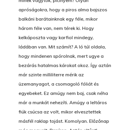
minek vagytok, picinyem? Olyan
apróságokra, hogy a piros alma bajszos
balkáni barátainknak egy féle, mikor
három féle van, nem térek ki. Hogy
kelkáposzta vagy karfiol mindegy,
ládában van. Mit számít? A ló túl oldala,
hogy mindenen spórolnak, mert ugye a
bezárás hatalmas károkat okoz. Így aztán
már szinte milliliterre mérik az
üzemanyagot, a csomagoló fóliát és
egyebeket. Ez amúgy nem baj, csak néha
már a munkát nehezíti. Amúgy a leltáros
fiúk csúcsa az volt, mikor elvesztettek
másfél raklap tojást. Komolyan. Előzőnap