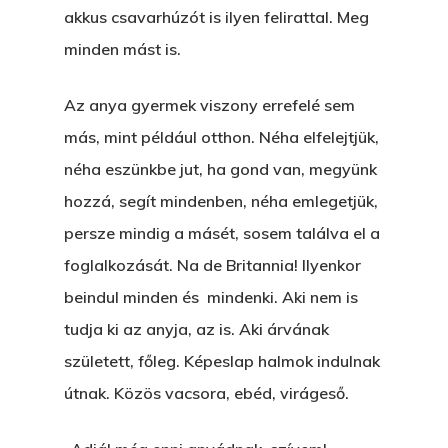
akkus csavarhúzót is ilyen felirattal. Meg
Bolt
minden mást is.
Könyveim
Az anya gyermek viszony errefelé sem
Novellák
más, mint például otthon. Néha elfelejtjük,
A Veszett Ügy
néha eszünkbe jut, ha gond van, megyünk
Szerelem És…
Rólam
Novellák
hozzá, segít mindenben, néha emlegetjük,
A Jóember
persze mindig a másét, sosem találva el a
Álomszekrény
Blog
foglalkozását. Na de Britannia! Ilyenkor
A Vér Nem Válik Vízzé
Eltojtuk Nyuszi
Feliratkozás
Bristolt Látni
beindul minden és mindenki. Aki nem is
Egy Nyár
EGY LAKTANYÁT, ÖDÖ
tudja ki az anyja, az is. Aki árvának
Kapcsolat
Ajándék – Karácsonyi
született, főleg. Képeslap halmok indulnak
A PESTIA
Bakker Gyuri
Történetek
útnak. Közös vacsora, ebéd, virágeső.
Az Elveszett Fejezet
Hírek