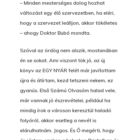
– Minden mesterséges dolog hozhat
változást egy élő szervezetben, ha eléri,
hogy a szervezet leálljon, akkor tökéletes
– ahogy Doktor Bubó mondta.
Szóval az ördög nem alszik, mostanában
én se sokat. Ami viszont tök jó, az új
könyv az EGY NYÁR felét már javítottam
újra és átírtam, kezd tetszeni nekem, ez
gyanús. Első Számú Olvasóm halad vele,
már vannak jó észrevételei, például ha
mindig írok a városon keresztül haladó
folyóról, akkor esetleg a nevét is
elárulhatnám. Jogos. És Ő megérti, hogy