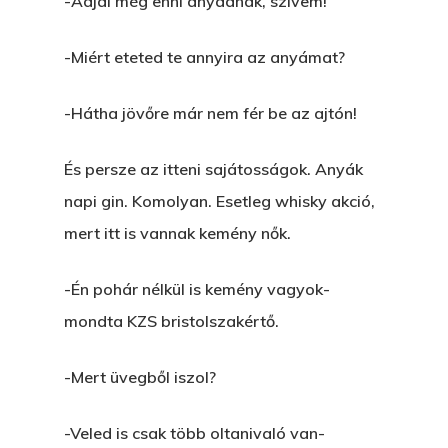
-Adjál még enni anyádnak, szívem!
Akkor És Ott
Nem Szégyen Az
-Miért eteted te annyira az anyámat?
Wow Look At This!
KI-BEJÁRAT
This is an optional, highl
-Hátha jövőre már nem fér be az ajtón!
És Akkor A Balta
customizable off canvas 
És persze az itteni sajátosságok. Anyák
A Pitli
napi gin. Komolyan. Esetleg whisky akció,
About Salient
Pofád, Az Van!
mert itt is vannak kemény nők.
The Castle
Ment A Hűtlen
Unit 345
-Én pohár nélkül is kemény vagyok-
Egy Be-Fektetést, Ödö
2500 Castle Dr
mondta KZS bristolszakértő.
Manhattan, NY
FELICITÁ
-Mert üvegből iszol?
Betli
T:
+216 (0)40 3629 475
-Veled is csak több oltanivaló van-
E:
hello@themenectar.c
Egy Világbajnokságot,