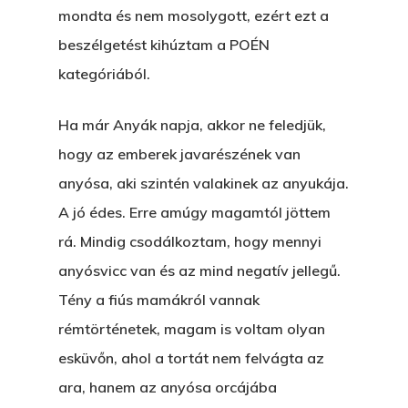
mondta és nem mosolygott, ezért ezt a
VOLT EGYSZER EGY KI
beszélgetést kihúztam a POÉN
kategóriából.
ÁRULÓ!
A Kaszinó
Ha már Anyák napja, akkor ne feledjük,
hogy az emberek javarészének van
AZ IGAZI AJÁNDÉK
anyósa, aki szintén valakinek az anyukája.
Párizs És Újra MI
A jó édes. Erre amúgy magamtól jöttem
Egy Hitelt, Ödön?
rá. Mindig csodálkoztam, hogy mennyi
anyósvicc van és az mind negatív jellegű.
ELMENT A VILLAMOS
Tény a fiús mamákról vannak
EGY BANKOT, ÖDÖN?
rémtörténetek, magam is voltam olyan
esküvőn, ahol a tortát nem felvágta az
GYERE VELEM
ara, hanem az anyósa orcájába
KÖNYVESBOLTBA, ANY