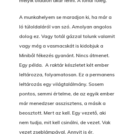
melyik oldalon akar lenni. A lónál főleg.
A munkahelyem se maradjon ki, ha már a
ló túloldaláról van szó. Amolyan angolos
dolog ez. Vagy totál gázzal tolunk valamit
vagy még a vasmacskát is kidobjuk a
Miniből fékezés gyanánt. Nincs átmenet.
Egy példa. A raktár készletet két ember
leltározza, folyamatosan. Ez a permanens
leltározás egy világtalálmány. Sosem
pontos, semmi értelme, de az egyik ember
már menedzser asszisztens, a másik a
beosztott. Mert az kell. Egy vezető, aki
nem tudja, mit kell csinálni, de vezet. Vak
vezet zseblámpával. Annyit is ér.