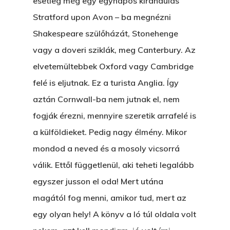
esetleg még egy egynapos kirándulás
Stratford upon Avon – ba megnézni
Shakespeare szülőházát, Stonehenge
vagy a doveri sziklák, meg Canterbury. Az
elvetemültebbek Oxford vagy Cambridge
felé is eljutnak. Ez a turista Anglia. Így
aztán Cornwall-ba nem jutnak el, nem
fogják érezni, mennyire szeretik arrafelé is
a külföldieket. Pedig nagy élmény. Mikor
mondod a neved és a mosoly vicsorrá
válik. Ettől függetlenül, aki teheti legalább
egyszer jusson el oda! Mert utána
magától fog menni, amikor tud, mert az
egy olyan hely! A könyv a ló túl oldala volt