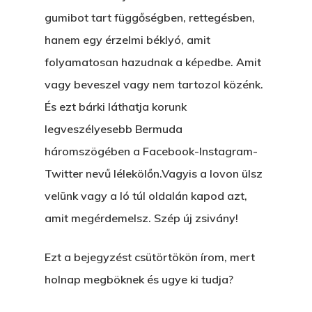
gumibot tart függőségben, rettegésben,
hanem egy érzelmi béklyó, amit
folyamatosan hazudnak a képedbe. Amit
vagy beveszel vagy nem tartozol közénk.
És ezt bárki láthatja korunk
legveszélyesebb Bermuda
háromszögében a Facebook-Instagram-
Twitter nevű lélekölőn.Vagyis a lovon ülsz
velünk vagy a ló túl oldalán kapod azt,
amit megérdemelsz. Szép új zsivány!
Ezt a bejegyzést csütörtökön írom, mert
holnap megböknek és ugye ki tudja?