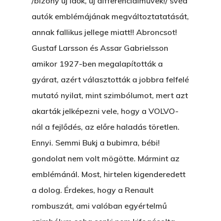
/bizony új idők, új differenciálművek!/ svéd
autók emblémájának megváltoztatatását,
annak fallikus jellege miatt!! Abroncsot!
Gustaf Larsson és Assar Gabrielsson
amikor 1927-ben megalapították a
gyárat, azért választották a jobbra felfelé
mutató nyilat, mint szimbólumot, mert azt
akarták jelképezni vele, hogy a VOLVO-
nál a fejlődés, az előre haladás töretlen.
Ennyi. Semmi Bukj a bubimra, bébi!
gondolat nem volt mögötte. Mármint az
emblémánál. Most, hirtelen kigenderedett
a dolog. Érdekes, hogy a Renault
rombuszát, ami valóban egyértelmű