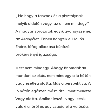
„ Na hogy a fasznak és a pisztolynak
melyik oldalán vagy, az a nem mindegy.”
A magyar sorozatok egyik gyöngyszeme,
az Aranyélet. Ebben hangzik el Hollós
Endre, főfoglalkozású bűnöző
örökérvényű igazsága.
Mert nem mindegy. Ahogy finomabban
mondani szokás, nem mindegy a ló hátán
vagy esetleg alatta. Más a perspektíva. A
ló hátán egészen mást látni, mint mellette.
Vagy alatta. Amikor leszáll vagy leesik
valaki a lóról és úgy csapja el a valóság,