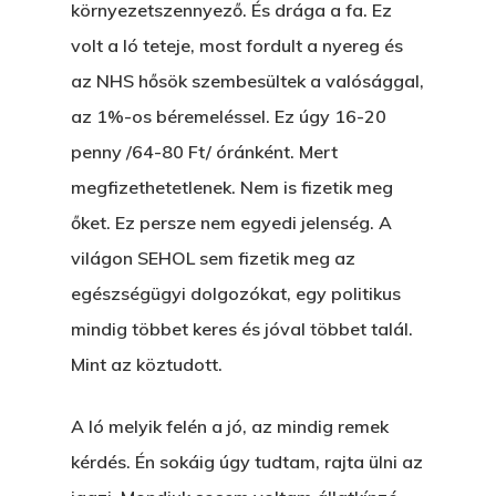
környezetszennyező. És drága a fa. Ez
volt a ló teteje, most fordult a nyereg és
az NHS hősök szembesültek a valósággal,
az 1%-os béremeléssel. Ez úgy 16-20
penny /64-80 Ft/ óránként. Mert
megfizethetetlenek. Nem is fizetik meg
őket. Ez persze nem egyedi jelenség. A
világon SEHOL sem fizetik meg az
egészségügyi dolgozókat, egy politikus
mindig többet keres és jóval többet talál.
Mint az köztudott.
A ló melyik felén a jó, az mindig remek
kérdés. Én sokáig úgy tudtam, rajta ülni az