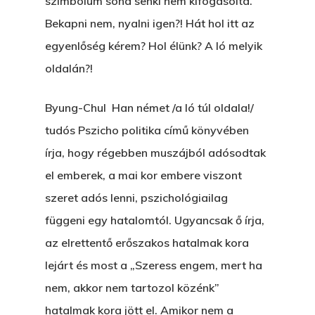
szimbólum soha senki nem kifogásolta.
Bekapni nem, nyalni igen?! Hát hol itt az
egyenlőség kérem? Hol élünk? A ló melyik
oldalán?!
Byung-Chul Han német /a ló túl oldala!/
tudós Pszicho politika című könyvében
írja, hogy régebben muszájból adósodtak
el emberek, a mai kor embere viszont
szeret adós lenni, pszichológiailag
függeni egy hatalomtól. Ugyancsak ő írja,
az elrettentő erőszakos hatalmak kora
lejárt és most a „Szeress engem, mert ha
nem, akkor nem tartozol közénk”
hatalmak kora jött el. Amikor nem a