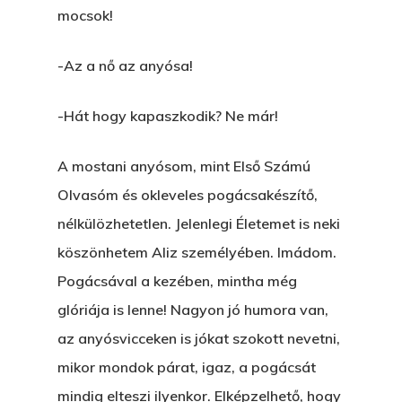
mocsok!
-Az a nő az anyósa!
-Hát hogy kapaszkodik? Ne már!
A mostani anyósom, mint Első Számú
Olvasóm és okleveles pogácsakészítő,
nélkülözhetetlen. Jelenlegi Életemet is neki
köszönhetem Aliz személyében. Imádom.
Pogácsával a kezében, mintha még
glóriája is lenne! Nagyon jó humora van,
az anyósvicceken is jókat szokott nevetni,
mikor mondok párat, igaz, a pogácsát
mindig elteszi ilyenkor. Elképzelhető, hogy