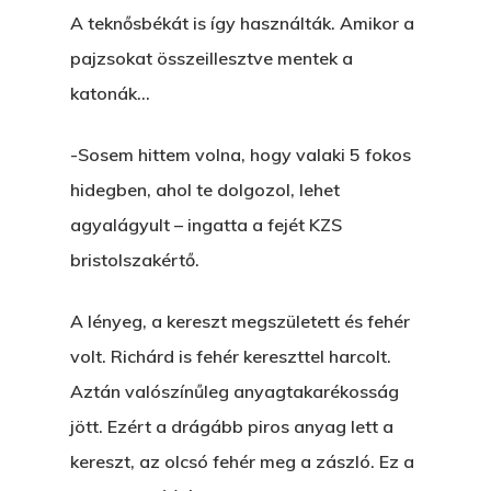
Unit 345
A teknősbékát is így használták. Amikor a
Egy Be-Fektetést, Ödö
2500 Castle Dr
pajzsokat összeillesztve mentek a
Manhattan, NY
katonák…
FELICITÁ
Betli
T:
+216 (0)40 3629 475
-Sosem hittem volna, hogy valaki 5 fokos
E:
hello@themenectar.c
hidegben, ahol te dolgozol, lehet
Egy Világbajnokságot,
agyalágyult – ingatta a fejét KZS
VOLT EGYSZER EGY KI
bristolszakértő.
ÁRULÓ!
A lényeg, a kereszt megszületett és fehér
A Kaszinó
volt. Richárd is fehér kereszttel harcolt.
AZ IGAZI AJÁNDÉK
Aztán valószínűleg anyagtakarékosság
jött. Ezért a drágább piros anyag lett a
Párizs És Újra MI
kereszt, az olcsó fehér meg a zászló. Ez a
Egy Hitelt, Ödön?