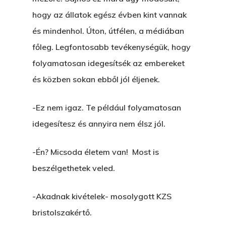
hogy az állatok egész évben kint vannak
és mindenhol. Úton, útfélen, a médiában
főleg. Legfontosabb tevékenységük, hogy
folyamatosan idegesítsék az embereket
és közben sokan ebből jól éljenek.
-Ez nem igaz. Te például folyamatosan
idegesítesz és annyira nem élsz jól.
-Én? Micsoda életem van! Most is
beszélgethetek veled.
-Akadnak kivételek- mosolygott KZS
bristolszakértő.