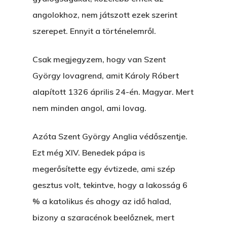
angolokhoz, nem játszott ezek szerint
szerepet. Ennyit a történelemről.
Csak megjegyzem, hogy van Szent
György lovagrend, amit Károly Róbert
Főoldal
alapított 1326 április 24-én. Magyar. Mert
Bolt
nem minden angol, ami lovag.
Könyveim
Azóta Szent György Anglia védőszentje.
Ezt még XIV. Benedek pápa is
Novellák
A Veszett Ügy
megerősítette egy évtizede, ami szép
Szerelem És…
Rólam
gesztus volt, tekintve, hogy a lakosság 6
Novellák
% a katolikus és ahogy az idő halad,
A Jóember
Álomszekrény
Blog
bizony a szaracénok beelőznek, mert