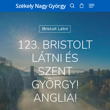
Székely Nagy György
Üss egy entert a kereséshez, vagy nyomd
Bristolt Látni
meg az ESC gombot a bezáráshoz
123. BRISTOLT
LÁTNI ÉS
SZENT
GYÖRGY!
ANGLIA!