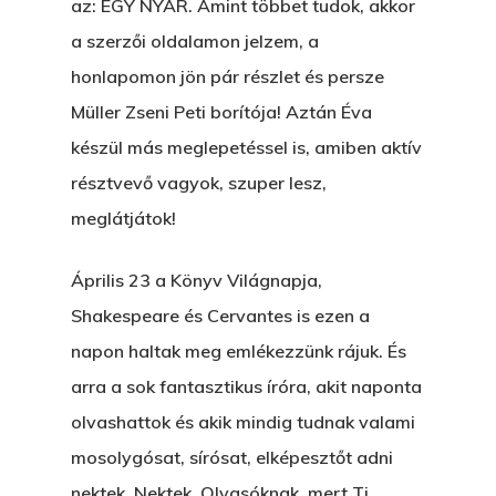
az: EGY NYÁR. Amint többet tudok, akkor
a szerzői oldalamon jelzem, a
honlapomon jön pár részlet és persze
Müller Zseni Peti borítója! Aztán Éva
készül más meglepetéssel is, amiben aktív
résztvevő vagyok, szuper lesz,
meglátjátok!
Április 23 a Könyv Világnapja,
Shakespeare és Cervantes is ezen a
napon haltak meg emlékezzünk rájuk. És
arra a sok fantasztikus íróra, akit naponta
olvashattok és akik mindig tudnak valami
mosolygósat, sírósat, elképesztőt adni
nektek. Nektek, Olvasóknak, mert Ti