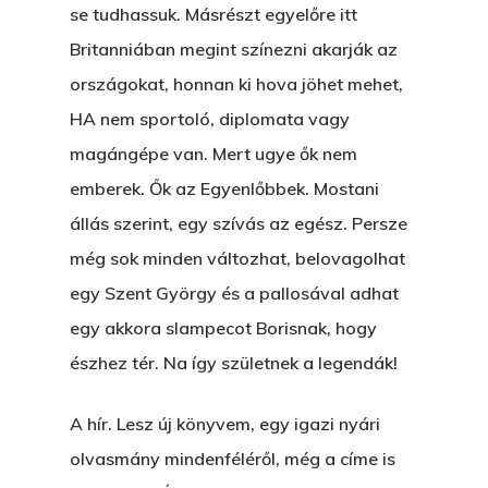
se tudhassuk. Másrészt egyelőre itt
Britanniában megint színezni akarják az
országokat, honnan ki hova jöhet mehet,
HA nem sportoló, diplomata vagy
magángépe van. Mert ugye ők nem
emberek. Ők az Egyenlőbbek. Mostani
állás szerint, egy szívás az egész. Persze
még sok minden változhat, belovagolhat
egy Szent György és a pallosával adhat
egy akkora slampecot Borisnak, hogy
észhez tér. Na így születnek a legendák!
A hír. Lesz új könyvem, egy igazi nyári
olvasmány mindenféléről, még a címe is