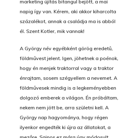
marketing újítás bitangul bejött, a mai
ELMENT A VILLAMOS
napig így van. Kérem, aki akkor kiharcolta
százalékot, annak a családja ma is abból
EGY BANKOT, ÖDÖN?
él. Szent Kotler, mik vannak!
GYERE VELEM
KÖNYVESBOLTBA, ANY
A György név egyébként görög eredetű,
földművest jelent. Igen, jöhetnek a poénok,
A „BECSÜLETES” ÜGY
hogy én menjek traktorral vagy a traktor
Hogyan Tudta Feladni 
énrajtam, sosem szégyellem a nevemet. A
Egyházasmordízomad
földművesek mindig is a legkeményebben
Kartalherczeghy Aurél
dolgozó emberek a világon. Én próbáltam,
nekem nem jött be, arra születni kell. A
György nap hagyománya, hogy régen
ilyenkor engedték ki újra az állatokat, a
mezőre. Sajnos ez mára úgy módosult,