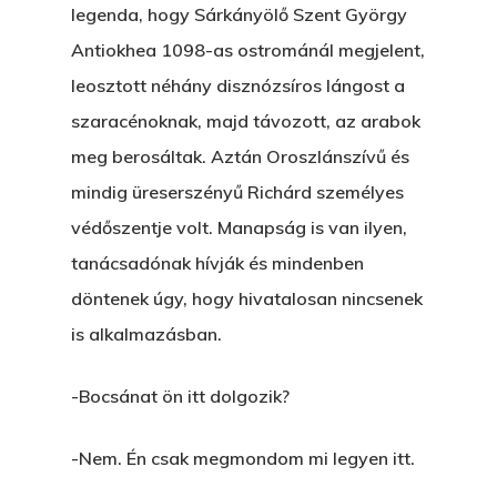
legenda, hogy Sárkányölő Szent György
Antiokhea 1098-as ostrománál megjelent,
leosztott néhány disznózsíros lángost a
szaracénoknak, majd távozott, az arabok
meg berosáltak. Aztán Oroszlánszívű és
mindig üreserszényű Richárd személyes
védőszentje volt. Manapság is van ilyen,
tanácsadónak hívják és mindenben
döntenek úgy, hogy hivatalosan nincsenek
is alkalmazásban.
-Bocsánat ön itt dolgozik?
-Nem. Én csak megmondom mi legyen itt.