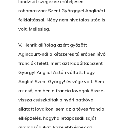
lándzsát szegezve erőteljesen
rohamozzon: Szent Györggyel Angliáért!
felkiáltással. Négy nem hivatalos utód is
volt. Mellesleg.
V. Henrik állítólag azért győzött
Agincourt-nál a kétszeres túlerőben lévő
franciák felett, mert azt kiabálta: Szent
György! Anglia! Aztán váltott, hogy
Anglia! Szent György! és vége volt. Sem
az eső, amiben a francia lovagok össze-
vissza csúszkáltak a nyári patkóval
ellátott lovaikon, sem az a téves francia
elképzelés, hogyha letapossák saját
gyalogságukat, közelebb érnek az