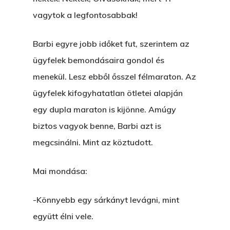
vagytok a legfontosabbak!
Barbi egyre jobb időket fut, szerintem az
ügyfelek bemondásaira gondol és
menekül. Lesz ebből ősszel félmaraton. Az
ügyfelek kifogyhatatlan ötletei alapján
egy dupla maraton is kijönne. Amúgy
biztos vagyok benne, Barbi azt is
megcsinálni. Mint az köztudott.
Mai mondása:
-Könnyebb egy sárkányt levágni, mint
együtt élni vele.