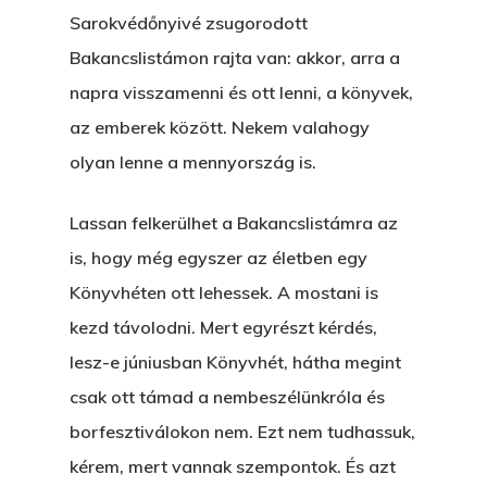
Sarokvédőnyivé zsugorodott
Bakancslistámon rajta van: akkor, arra a
napra visszamenni és ott lenni, a könyvek,
az emberek között. Nekem valahogy
olyan lenne a mennyország is.
Lassan felkerülhet a Bakancslistámra az
is, hogy még egyszer az életben egy
Könyvhéten ott lehessek. A mostani is
kezd távolodni. Mert egyrészt kérdés,
lesz-e júniusban Könyvhét, hátha megint
csak ott támad a nembeszélünkróla és
borfesztiválokon nem. Ezt nem tudhassuk,
kérem, mert vannak szempontok. És azt