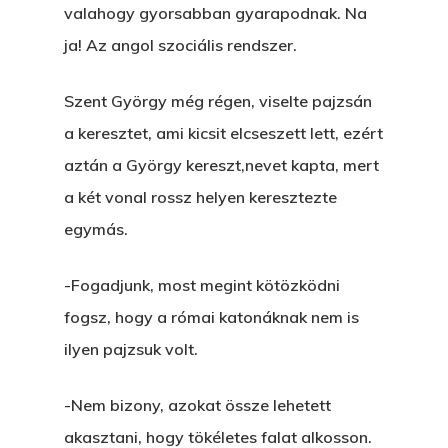
A Vér Nem Válik Vízzé
Eltojtuk Nyuszi
valahogy gyorsabban gyarapodnak. Na
Feliratkozás
Bristolt Látni
ja! Az angol szociális rendszer.
Egy Nyár
EGY LAKTANYÁT, ÖDÖ
Kapcsolat
Ajándék – Karácsonyi
A PESTIA
Szent György még régen, viselte pajzsán
Bakker Gyuri
Történetek
a keresztet, ami kicsit elcseszett lett, ezért
Az Elveszett Fejezet
Hírek
aztán a György kereszt,nevet kapta, mert
Akkor És Ott
a két vonal rossz helyen keresztezte
Nem Szégyen Az
egymás.
Wow Look At This!
KI-BEJÁRAT
-Fogadjunk, most megint kötözködni
This is an optional, highl
És Akkor A Balta
fogsz, hogy a római katonáknak nem is
customizable off canvas 
ilyen pajzsuk volt.
A Pitli
About Salient
Pofád, Az Van!
-Nem bizony, azokat össze lehetett
The Castle
akasztani, hogy tökéletes falat alkosson.
Ment A Hűtlen