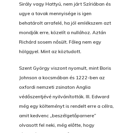
Sirály vagy Hattyú, nem járt Szíriában és
ugye a tavak mennyisége is igen
behatárolt arrafelé, ha jól emlékszem azt
mondják erre, közelít a nullához. Aztán
Richárd sosem nősült. Főleg nem egy
hölggyel. Mint az köztudott.
Szent György viszont nyomult, mint Boris
Johnson a kocsmában és 1222-ben az
oxfordi nemzeti zsinaton Anglia
védőszentjévé nyilvánították. III. Edward
még egy költeményt is rendelt erre a célra,
amit kedvenc „beszélgetőparnere”
olvasott fel neki, még előtte, hogy