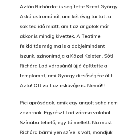
Aztán Richárdot is segítette Szent György
Akkó ostrománál, ami két évig tartott a
sok tea idő miatt, amit az angolok már
akkor is mindig kivettek. A Teatime!
felkiáltás még ma is a dobjelmindent
iszunk, szinonimája a Közel Keleten. Sőt!
Richárd Lod városánál újjá építtette a
templomot, ami György dicsőségére állt.
Azta! Ott volt az esküvője is. Nemá!!!
Pici apróságok, amik egy angolt soha nem
zavarnak. Egyrészt Lod városa valahol
Szíriába tehető, egy tó mellett. Na most
Richárd bármilyen szíve is volt, mondjuk