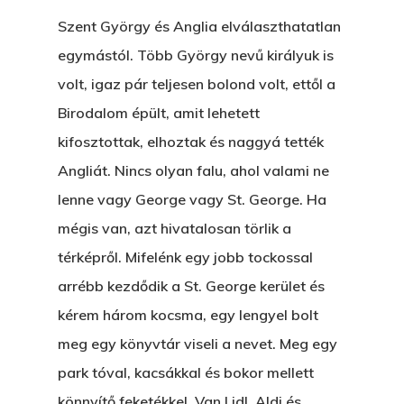
Szent György és Anglia elválaszthatatlan
egymástól. Több György nevű királyuk is
volt, igaz pár teljesen bolond volt, ettől a
Birodalom épült, amit lehetett
kifosztottak, elhoztak és naggyá tették
Angliát. Nincs olyan falu, ahol valami ne
lenne vagy George vagy St. George. Ha
mégis van, azt hivatalosan törlik a
térképről. Mifelénk egy jobb tockossal
arrébb kezdődik a St. George kerület és
kérem három kocsma, egy lengyel bolt
meg egy könyvtár viseli a nevet. Meg egy
park tóval, kacsákkal és bokor mellett
könnyítő feketékkel. Van Lidl, Aldi és