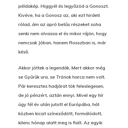
példakép. Higgyél és legyőzöd a Gonoszt.
Kivéve, ha a Gonosz az, aki ezt hirdeti
rólad, ám az apró betűs részeket soha
senki nem olvassa el és mikor rájön, hogy
nemcsak Jóban, hanem Rosszban is, már
késő.
Akkor jöttek a legendák. Mert akkor még
se Gyűrűk ura, se Trónok harca nem volt.
Pár keresztes hadjárat tök feleslegesen,
de jó pénzért, aztán ennyi. Mivel egy hír
úgy fél év után jutott el Európába, hát
közben kicsit színeződött, formálódott,
kilenc hónap alatt meg is fialt. Az egyik