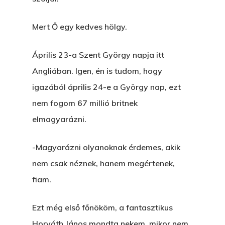
Mert Ő egy kedves hölgy.
Április 23-a Szent György napja itt
Angliában. Igen, én is tudom, hogy
igazából április 24-e a György nap, ezt
nem fogom 67 millió britnek
elmagyarázni.
-Magyarázni olyanoknak érdemes, akik
nem csak néznek, hanem megértenek,
fiam.
Ezt még első főnököm, a fantasztikus
Horváth János mondta nekem, mikor nem