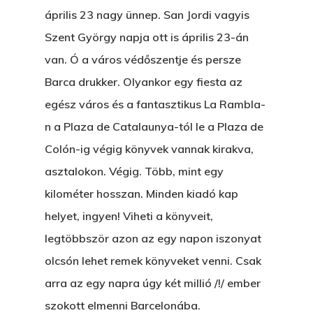
április 23 nagy ünnep. San Jordi vagyis
Szent György napja ott is április 23-án
van. Ó a város védőszentje és persze
Barca drukker. Olyankor egy fiesta az
egész város és a fantasztikus La Rambla-
n a Plaza de Catalaunya-tól le a Plaza de
Colón-ig végig könyvek vannak kirakva,
asztalokon. Végig. Több, mint egy
kilométer hosszan. Minden kiadó kap
helyet, ingyen! Viheti a könyveit,
legtöbbször azon az egy napon iszonyat
olcsón lehet remek könyveket venni. Csak
arra az egy napra úgy két millió /!/ ember
szokott elmenni Barcelonába.