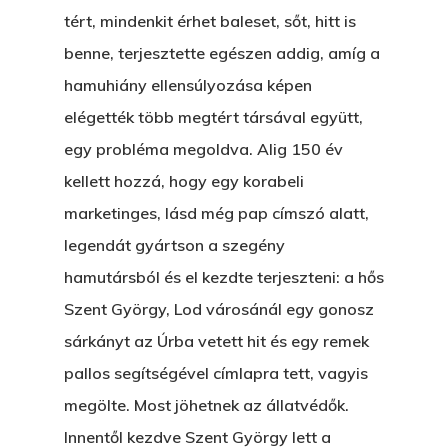
tért, mindenkit érhet baleset, sőt, hitt is
benne, terjesztette egészen addig, amíg a
hamuhiány ellensúlyozása képen
elégették több megtért társával együtt,
egy probléma megoldva. Alig 150 év
kellett hozzá, hogy egy korabeli
marketinges, lásd még pap címszó alatt,
legendát gyártson a szegény
hamutársból és el kezdte terjeszteni: a hős
Szent György, Lod városánál egy gonosz
sárkányt az Úrba vetett hit és egy remek
pallos segítségével címlapra tett, vagyis
megölte. Most jöhetnek az állatvédők.
Innentől kezdve Szent György lett a