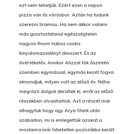
ezt nem tehetjük. Ezért ezen a napon
pizza van és vörösbor. Aztán ha tudunk
szerezni tiramisu. Ha nem akkor valami
más gusztustalanul egészségtelen
nagyon finom habos csokis
kinyalomazedényt desszert. És az
évértékelés. Amikor Alizzal tök őszintén
szemben egymással, egymás kezét fogva
elmondjuk, milyen volt az előző év. Néha
megrázó dolgok derültek ki, erről az előző
részekben olvashattok. Azt a részét már
elhagytuk hogy úgy Arya Stark után
szabadon, mi is emlegettük azokat a
mostanra már hihetetlen pozíciókba került