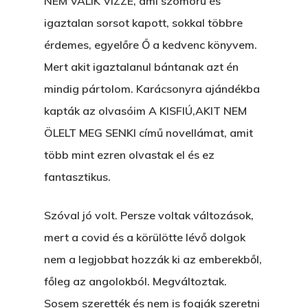
NEM VÁLIK VÍZZÉ, ami szomorú és
igaztalan sorsot kapott, sokkal többre
érdemes, egyelőre Ő a kedvenc könyvem.
Főoldal
Mert akit igaztalanul bántanak azt én
mindig pártolom. Karácsonyra ajándékba
Bolt
kapták az olvasóim A KISFIÚ,AKIT NEM
Könyveim
ÖLELT MEG SENKI című novellámat, amit
több mint ezren olvastak el és ez
Novellák
A Veszett Ügy
fantasztikus.
Szerelem És…
Rólam
Novellák
Szóval jó volt. Persze voltak változások,
A Jóember
Álomszekrény
Blog
mert a covid és a körülötte lévő dolgok
A Vér Nem Válik Vízzé
nem a legjobbat hozzák ki az emberekből,
Eltojtuk Nyuszi
Feliratkozás
Bristolt Látni
főleg az angolokból. Megváltoztak.
Egy Nyár
EGY LAKTANYÁT, ÖDÖ
Kapcsolat
Sosem szerették és nem is fogják szeretni