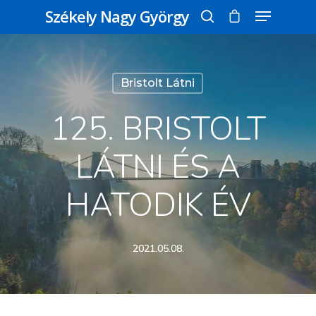
Székely Nagy György
Üss egy entert a kereséshez, vagy nyomd
Bristolt Látni
meg az ESC gombot a bezáráshoz
125. BRISTOLT
LÁTNI ÉS A
HATODIK ÉV
2021.05.08.