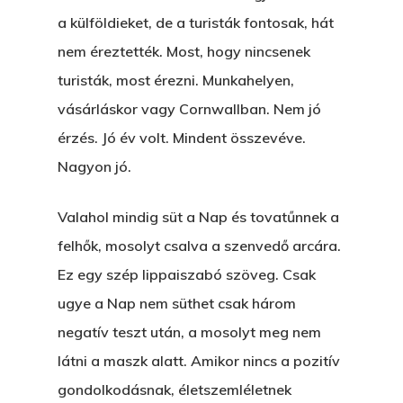
Ajándék – Karácsonyi
A PESTIA
a külföldieket, de a turisták fontosak, hát
Bakker Gyuri
Történetek
nem éreztették. Most, hogy nincsenek
Az Elveszett Fejezet
Hírek
turisták, most érezni. Munkahelyen,
Akkor És Ott
vásárláskor vagy Cornwallban. Nem jó
Nem Szégyen Az
érzés. Jó év volt. Mindent összevéve.
Wow Look At This!
Nagyon jó.
KI-BEJÁRAT
This is an optional, highl
És Akkor A Balta
Valahol mindig süt a Nap és tovatűnnek a
customizable off canvas 
felhők, mosolyt csalva a szenvedő arcára.
A Pitli
Ez egy szép lippaiszabó szöveg. Csak
About Salient
Pofád, Az Van!
ugye a Nap nem süthet csak három
The Castle
negatív teszt után, a mosolyt meg nem
Ment A Hűtlen
Unit 345
látni a maszk alatt. Amikor nincs a pozitív
Egy Be-Fektetést, Ödö
2500 Castle Dr
gondolkodásnak, életszemléletnek