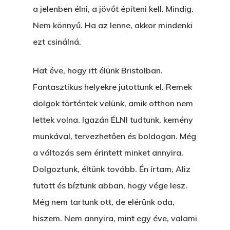
EGY BANKOT, ÖDÖN?
a jelenben élni, a jövőt építeni kell. Mindig.
GYERE VELEM
Nem könnyű. Ha az lenne, akkor mindenki
KÖNYVESBOLTBA, ANY
ezt csinálná.
A „BECSÜLETES” ÜGY
Hat éve, hogy itt élünk Bristolban.
Hogyan Tudta Feladni 
Fantasztikus helyekre jutottunk el. Remek
Egyházasmordízomad
dolgok történtek velünk, amik otthon nem
Kartalherczeghy Aurél
lettek volna. Igazán ÉLNI tudtunk, kemény
munkával, tervezhetően és boldogan. Még
a változás sem érintett minket annyira.
Dolgoztunk, éltünk tovább. Én írtam, Aliz
futott és bíztunk abban, hogy vége lesz.
Még nem tartunk ott, de elérünk oda,
hiszem. Nem annyira, mint egy éve, valami