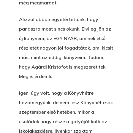
még megmaradt.
Alizzal abban egyetértettünk, hogy
panaszra most sincs okunk. Elvileg jön az
új könyvem, az EGY NYÁR, aminek első
részletét nagyon jól fogadtátok, ami kicsit
más, mint az eddigi könyveim. Tudom,
hogy Agárdi Kristófot is megszeretitek.
Meg is érdemli.
Igen, úgy volt, hogy a Könyvhétre
hazamegyünk, de nem lesz Könyvhét csak
szeptember első hetében, mikor a
családok nagy része a gatyáját költi az
iskolakezdésre. Ilyenkor szoktam