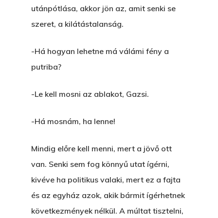
Manhattan, NY
FELICITÁ
utánpótlása, akkor jön az, amit senki se
szeret, a kilátástalanság.
Betli
T:
+216 (0)40 3629 475
E:
hello@themenectar.c
Egy Világbajnokságot,
-Há hogyan lehetne má válámi fény a
putriba?
VOLT EGYSZER EGY KI
ÁRULÓ!
-Le kell mosni az ablakot, Gazsi.
A Kaszinó
-Há mosnám, ha lenne!
AZ IGAZI AJÁNDÉK
Mindig előre kell menni, mert a jövő ott
Párizs És Újra MI
van. Senki sem fog könnyű utat ígérni,
Egy Hitelt, Ödön?
kivéve ha politikus valaki, mert ez a fajta
és az egyház azok, akik bármit ígérhetnek
ELMENT A VILLAMOS
következmények nélkül. A múltat tisztelni,