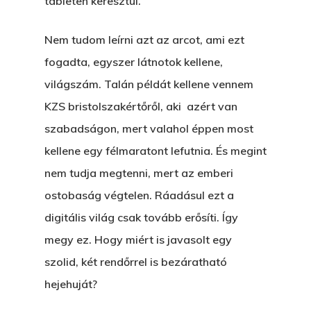
tableten keresztül.
Nem tudom leírni azt az arcot, ami ezt
fogadta, egyszer látnotok kellene,
világszám. Talán példát kellene vennem
KZS bristolszakértőről, aki azért van
szabadságon, mert valahol éppen most
kellene egy félmaratont lefutnia. És megint
nem tudja megtenni, mert az emberi
ostobaság végtelen. Ráadásul ezt a
digitális világ csak tovább erősíti. Így
megy ez. Hogy miért is javasolt egy
szolid, két rendőrrel is bezáratható
hejehuját?