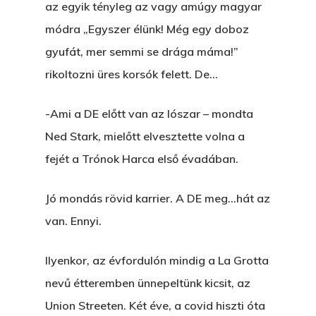
az egyik tényleg az vagy amúgy magyar
módra „Egyszer élünk! Még egy doboz
gyufát, mer semmi se drága máma!”
rikoltozni üres korsók felett. De…
-Ami a DE előtt van az lószar – mondta
Ned Stark, mielőtt elvesztette volna a
fejét a Trónok Harca első évadában.
Jó mondás rövid karrier. A DE meg…hát az
van. Ennyi.
Ilyenkor, az évfordulón mindig a La Grotta
nevű étteremben ünnepeltünk kicsit, az
Union Streeten. Két éve, a covid hiszti óta