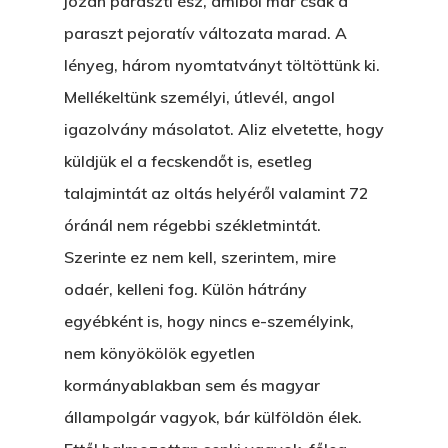
józan paraszti ész, amiből már csak a
paraszt pejoratív változata marad. A
lényeg, három nyomtatványt töltöttünk ki.
Mellékeltünk személyi, útlevél, angol
igazolvány másolatot. Aliz elvetette, hogy
küldjük el a fecskendőt is, esetleg
talajmintát az oltás helyéről valamint 72
óránál nem régebbi székletmintát.
Szerinte ez nem kell, szerintem, mire
odaér, kelleni fog. Külön hátrány
egyébként is, hogy nincs e-személyink,
nem könyökölök egyetlen
kormányablakban sem és magyar
állampolgár vagyok, bár külföldön élek.