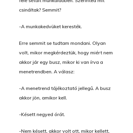
felé sétált munkaidőben. Szerinted mit
GYERE VELEM
csináltak? Semmit?
KÖNYVESBOLTBA, ANY
-A munkakedvüket keresték.
A „BECSÜLETES” ÜGY
Erre semmit se tudtam mondani. Olyan
Hogyan Tudta Feladni 
volt, mikor megkérdeztük, hogy miért nem
Egyházasmordízomad
akkor jár egy busz, mikor ki van írva a
Kartalherczeghy Aurél
menetrendben. A válasz:
-A menetrend tájékoztató jellegű. A busz
akkor jön, amikor kell.
-Késett negyed órát.
-Nem késett, akkor volt ott, mikor kellett,