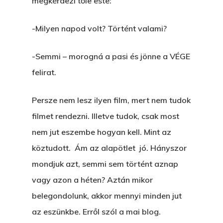
megkérdezi tőle este:
-Milyen napod volt? Történt valami?
-Semmi – morogná a pasi és jönne a VÉGE
felirat.
Persze nem lesz ilyen film, mert nem tudok
filmet rendezni. Illetve tudok, csak most
nem jut eszembe hogyan kell. Mint az
köztudott. Ám az alapötlet jó. Hányszor
mondjuk azt, semmi sem történt aznap
vagy azon a héten? Aztán mikor
belegondolunk, akkor mennyi minden jut
az eszünkbe. Erről szól a mai blog.