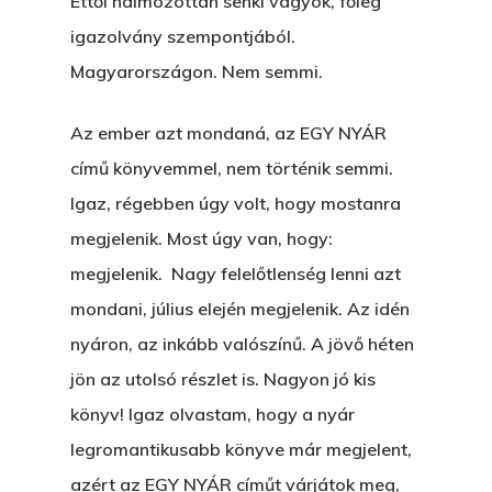
Ettől halmozottan senki vagyok, főleg
igazolvány szempontjából.
Magyarországon. Nem semmi.
Az ember azt mondaná, az EGY NYÁR
című könyvemmel, nem történik semmi.
Igaz, régebben úgy volt, hogy mostanra
megjelenik. Most úgy van, hogy:
megjelenik. Nagy felelőtlenség lenni azt
mondani, július elején megjelenik. Az idén
nyáron, az inkább valószínű. A jövő héten
jön az utolsó részlet is. Nagyon jó kis
könyv! Igaz olvastam, hogy a nyár
legromantikusabb könyve már megjelent,
azért az EGY NYÁR címűt várjátok meg,