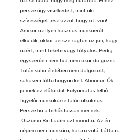
azt se tudta, hogy megmutattad. Ehhez
persze úgy viselkedett, mint aki
szívességet tesz azzal, hogy ott van!
Amikor az ilyen hasznos munkaerőt
elküldik, akkor persze rögtön az jön, hogy
azért, mert fekete vagy fátyolos. Pedig
egyszerűen nem tud, nem akar dolgozni.
Talán soha életében nem dolgozott,
sohasem látta hogyan kell. Ahonnan Ők
jönnek ez előfordul. Folyamatos felhő
figyelői munkakörre talán alkalmas.
Persze ha a felhők lassan mennek.
Oszama Bin Laden azt mondta: Az én
népem nem munkára, harcra való. Láttam.