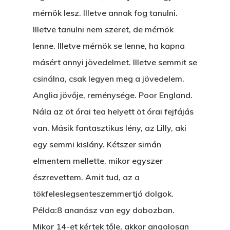
mérnök lesz. Illetve annak fog tanulni.
Illetve tanulni nem szeret, de mérnök
Főoldal
lenne. Illetve mérnök se lenne, ha kapna
Bolt
másért annyi jövedelmet. Illetve semmit se
csinálna, csak legyen meg a jövedelem.
Könyveim
Anglia jövője, reménysége. Poor England.
Nála az öt órai tea helyett öt órai fejfájás
Novellák
A Veszett Ügy
van. Másik fantasztikus lény, az Lilly, aki
Szerelem És…
Rólam
Novellák
egy semmi kislány. Kétszer simán
A Jóember
elmentem mellette, mikor egyszer
Álomszekrény
Blog
észrevettem. Amit tud, az a
A Vér Nem Válik Vízzé
Eltojtuk Nyuszi
Feliratkozás
Bristolt Látni
tökfeleslegsenteszemmertjó dolgok.
Egy Nyár
EGY LAKTANYÁT, ÖDÖ
Példa:8 ananász van egy dobozban.
Kapcsolat
Mikor 14-et kértek tőle, akkor angolosan
Ajándék – Karácsonyi