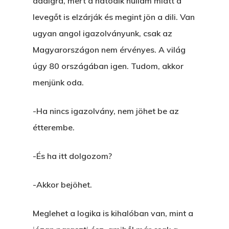
addigra, mert a hatodik hullám miatt a
levegőt is elzárják és megint jön a dili. Van
ugyan angol igazolványunk, csak az
Magyarországon nem érvényes. A világ
úgy 80 országában igen. Tudom, akkor
menjünk oda.
-Ha nincs igazolvány, nem jöhet be az
étterembe.
-És ha itt dolgozom?
-Akkor bejöhet.
Meglehet a logika is kihalóban van, mint a