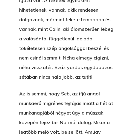
Igaza van. A feketék egyébként
hihetetlenek, vannak, akik rendesen
dolgoznak, mármint fekete tempóban és
vannak, mint Colin, aki álomszerűen lebeg
a valóságtól függetlenül ide oda,
tökéletesen szép angolsággal beszél és
nem csinál semmit. Néha elmegy cigizni,
néha visszatér. Száz yardos egydobozos
sétában nincs nála jobb, az tutit!
Az is semmi, hogy Seb, az ifjú angol
munkaerő migrénes fejfájás miatt a hét öt
munkanapjából négyet úgy a műszak
közepén fejez be. Normál dolog. Mikor a
legtöbb meló volt, be se jött. Amúgy