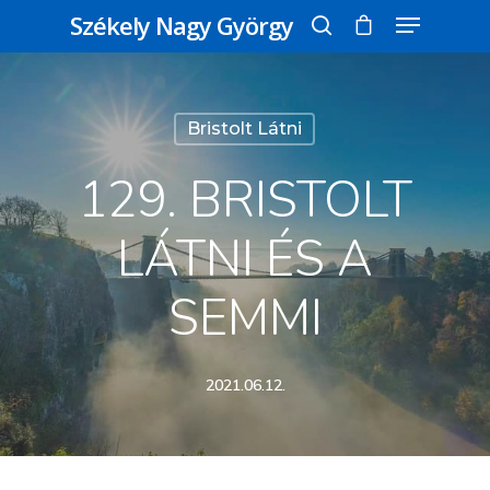
Székely Nagy György
Üss egy entert a kereséshez, vagy nyomd
Bristolt Látni
meg az ESC gombot a bezáráshoz
129. BRISTOLT
LÁTNI ÉS A
SEMMI
2021.06.12.