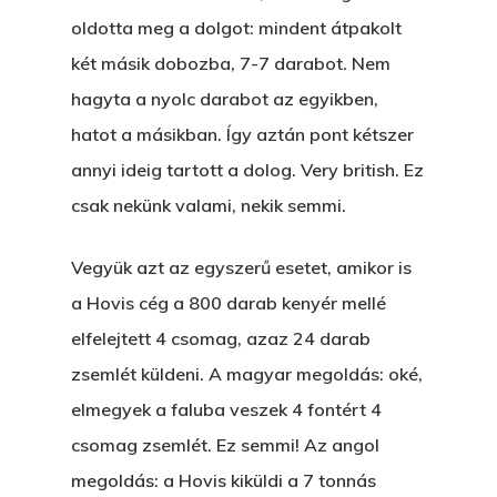
A PESTIA
Bakker Gyuri
oldotta meg a dolgot: mindent átpakolt
Történetek
Az Elveszett Fejezet
két másik dobozba, 7-7 darabot. Nem
Hírek
hagyta a nyolc darabot az egyikben,
Akkor És Ott
hatot a másikban. Így aztán pont kétszer
Nem Szégyen Az
annyi ideig tartott a dolog. Very british. Ez
Wow Look At This!
KI-BEJÁRAT
csak nekünk valami, nekik semmi.
This is an optional, highl
És Akkor A Balta
customizable off canvas 
Vegyük azt az egyszerű esetet, amikor is
A Pitli
a Hovis cég a 800 darab kenyér mellé
About Salient
elfelejtett 4 csomag, azaz 24 darab
Pofád, Az Van!
zsemlét küldeni. A magyar megoldás: oké,
The Castle
Ment A Hűtlen
elmegyek a faluba veszek 4 fontért 4
Unit 345
Egy Be-Fektetést, Ödö
csomag zsemlét. Ez semmi! Az angol
2500 Castle Dr
megoldás: a Hovis kiküldi a 7 tonnás
Manhattan, NY
FELICITÁ