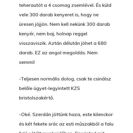
teherautót a 4 csomag zsemlével. És küld
Betli
T:
+216 (0)40 3629 475
vele 300 darab kenyeret is, hogy ne
E:
hello@themenectar.c
üresen jöjjön. Nem kell nekünk 300 darab
Egy Világbajnokságot,
kenyér, nem baj, holnap reggel
VOLT EGYSZER EGY KI
visszaviszik. Aztán délután jöhet a 680
ÁRULÓ!
darab. EZ az angol megoldás. Nem
semmi!
A Kaszinó
AZ IGAZI AJÁNDÉK
-Teljesen normális dolog, csak te csinálsz
belőle ügyet-legyintett KZS
Párizs És Újra MI
bristolszakértő.
Egy Hitelt, Ödön?
-Oké. Szerdán jöttünk haza, este kilenckor
ELMENT A VILLAMOS
és két fekete srác az esti műszakból a falu
EGY BANKOT, ÖDÖN?