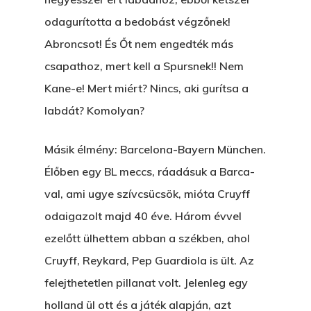
odagurította a bedobást végzőnek!
Abroncsot! És Őt nem engedték más
csapathoz, mert kell a Spursnek!! Nem
Kane-e! Mert miért? Nincs, aki gurítsa a
labdát? Komolyan?
Másik élmény: Barcelona-Bayern München.
Élőben egy BL meccs, ráadásuk a Barca-
val, ami ugye szívcsücsök, mióta Cruyff
odaigazolt majd 40 éve. Három évvel
ezelőtt ülhettem abban a székben, ahol
Cruyff, Reykard, Pep Guardiola is ült. Az
felejthetetlen pillanat volt. Jelenleg egy
holland ül ott és a játék alapján, azt