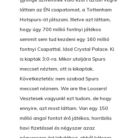
láttam az ÉN csapatomat, a Tottenham
Hotspurs-öt játszani. Illetve azt láttam,
hogy úgy 700 millió fontnyi játékos
semmit sem tud kezdeni egy 160 millió
fontnyi Csapattal, lásd Crystal Palace. Ki
is kaptak 3:0-ra. Mikor utoljára Spurs
meccset néztem, ott is kikaptak.
Következtetés: nem szabad Spurs
meccset néznem. We are the Loosers!
Vesztesek vagyunk! ezt tudom, de hogy
ennyire, azt most láttam. Van egy 150
millió angol fontot érő játékos, horribilis
havi fizetéssel és négyszer azaz
négyesszer ért labdához, ebből kétszer