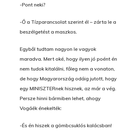
-Pont neki?
-Ő a Tízparancsolat szerint él – zárta le a
beszélgetést a maszkos.
Egyből tudtam nagyon le vagyok
maradva. Mert oké, hogy ilyen jó poént én
nem tudok kitalálni, főleg nem a vonaton,
de hogy Magyarország odáig jutott, hogy
egy MINISZTERnek hisznek, az már a vég.
Persze hinni bármiben lehet, ahogy
Vogáék énekelték:
-És én hiszek a gömbcsuklós kalácsban!