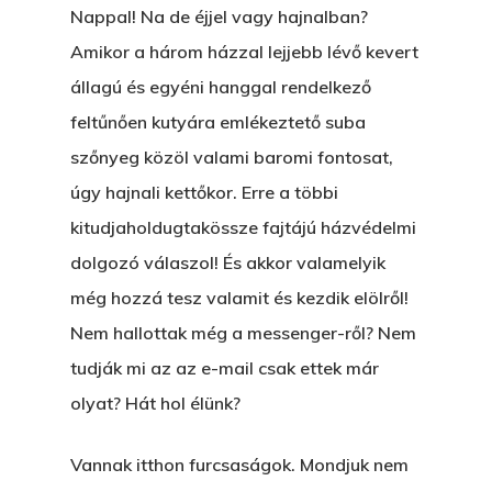
Nappal! Na de éjjel vagy hajnalban?
Amikor a három házzal lejjebb lévő kevert
állagú és egyéni hanggal rendelkező
feltűnően kutyára emlékeztető suba
szőnyeg közöl valami baromi fontosat,
úgy hajnali kettőkor. Erre a többi
kitudjaholdugtakössze fajtájú házvédelmi
dolgozó válaszol! És akkor valamelyik
még hozzá tesz valamit és kezdik elölről!
Nem hallottak még a messenger-ről? Nem
tudják mi az az e-mail csak ettek már
olyat? Hát hol élünk?
Vannak itthon furcsaságok. Mondjuk nem