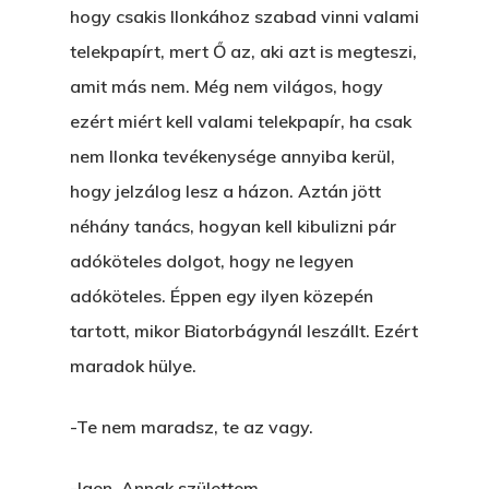
hogy csakis Ilonkához szabad vinni valami
telekpapírt, mert Ő az, aki azt is megteszi,
amit más nem. Még nem világos, hogy
ezért miért kell valami telekpapír, ha csak
nem Ilonka tevékenysége annyiba kerül,
hogy jelzálog lesz a házon. Aztán jött
néhány tanács, hogyan kell kibulizni pár
adóköteles dolgot, hogy ne legyen
adóköteles. Éppen egy ilyen közepén
tartott, mikor Biatorbágynál leszállt. Ezért
maradok hülye.
-Te nem maradsz, te az vagy.
-Igen. Annak születtem.