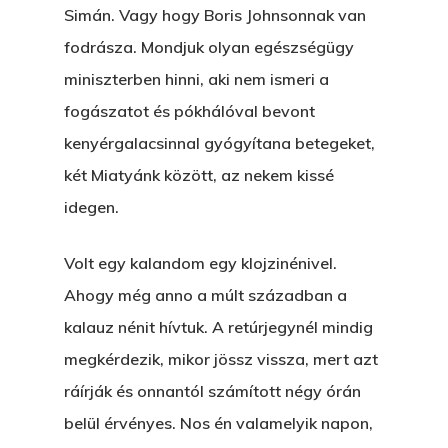
Simán. Vagy hogy Boris Johnsonnak van
fodrásza. Mondjuk olyan egészségügy
miniszterben hinni, aki nem ismeri a
fogászatot és pókhálóval bevont
kenyérgalacsinnal gyógyítana betegeket,
két Miatyánk között, az nekem kissé
idegen.
Volt egy kalandom egy klojzinénivel.
Ahogy még anno a múlt században a
kalauz nénit hívtuk. A retúrjegynél mindig
megkérdezik, mikor jössz vissza, mert azt
ráírják és onnantól számított négy órán
belül érvényes. Nos én valamelyik napon,