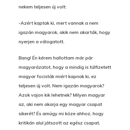
nekem teljesen új volt:
A Vér Nem Válik Vízzé
Eltojtuk Nyuszi
Feliratkozás
Bristolt Látni
Egy Nyár
EGY LAKTANYÁT, ÖDÖ
-Azért kaptak ki, mert vannak a nem
Kapcsolat
igazán magyarok, akik nem akarták, hogy
Ajándék – Karácsonyi
A PESTIA
Bakker Gyuri
nyerjen a válogatott.
Történetek
Az Elveszett Fejezet
Hírek
Bang! Én kérem hallottam már pár
Akkor És Ott
magyarázatot, hogy a mindig is túlfizetett
Nem Szégyen Az
magyar focisták miért kapnak ki, ez
Wow Look At This!
teljesen új volt. Nem igazán magyarok?
KI-BEJÁRAT
This is an optional, highl
Azok vajon kik lehetnek? Milyen magyar
És Akkor A Balta
customizable off canvas 
az, aki nem akarja egy magyar csapat
A Pitli
sikerét? És amúgy mi köze ahhoz, hogy
kritikán alul játszott az egész csapat,
About Salient
Pofád, Az Van!