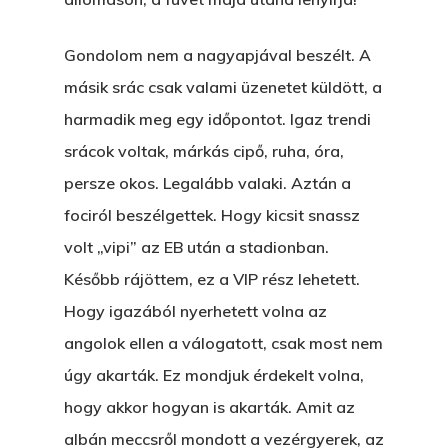
Gondolom nem a nagyapjával beszélt. A
másik srác csak valami üzenetet küldött, a
harmadik meg egy időpontot. Igaz trendi
srácok voltak, márkás cipő, ruha, óra,
persze okos. Legalább valaki. Aztán a
Főoldal
fociról beszélgettek. Hogy kicsit snassz
Bolt
volt „vipi” az EB után a stadionban.
Később rájöttem, ez a VIP rész lehetett.
Könyveim
Hogy igazából nyerhetett volna az
Novellák
A Veszett Ügy
angolok ellen a válogatott, csak most nem
úgy akarták. Ez mondjuk érdekelt volna,
Szerelem És…
Rólam
Novellák
hogy akkor hogyan is akarták. Amit az
A Jóember
Álomszekrény
Blog
albán meccsről mondott a vezérgyerek, az