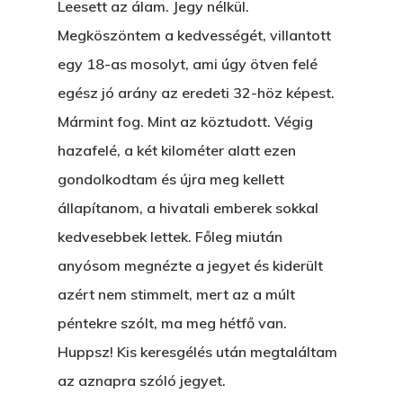
Leesett az álam. Jegy nélkül.
Megköszöntem a kedvességét, villantott
egy 18-as mosolyt, ami úgy ötven felé
egész jó arány az eredeti 32-höz képest.
Mármint fog. Mint az köztudott. Végig
hazafelé, a két kilométer alatt ezen
gondolkodtam és újra meg kellett
állapítanom, a hivatali emberek sokkal
kedvesebbek lettek. Főleg miután
anyósom megnézte a jegyet és kiderült
azért nem stimmelt, mert az a múlt
péntekre szólt, ma meg hétfő van.
Huppsz! Kis keresgélés után megtaláltam
az aznapra szóló jegyet.