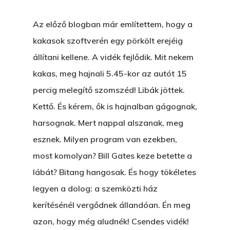
Az előző blogban már említettem, hogy a
kakasok szoftverén egy pörkölt erejéig
állítani kellene. A vidék fejlődik. Mit nekem
kakas, meg hajnali 5.45-kor az autót 15
percig melegítő szomszéd! Libák jöttek.
Kettő. És kérem, ők is hajnalban gágognak,
harsognak. Mert nappal alszanak, meg
esznek. Milyen program van ezekben,
most komolyan? Bill Gates keze betette a
lábát? Bitang hangosak. És hogy tökéletes
legyen a dolog: a szemközti ház
kerítésénél vergődnek állandóan. Én meg
azon, hogy még aludnék! Csendes vidék!