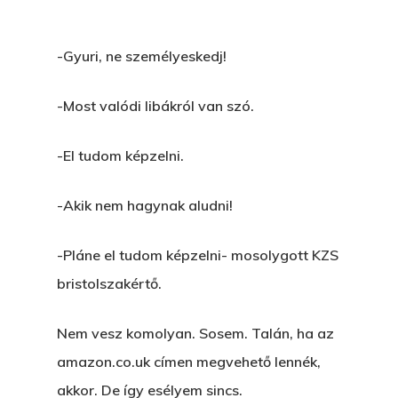
-Gyuri, ne személyeskedj!
-Most valódi libákról van szó.
-El tudom képzelni.
-Akik nem hagynak aludni!
-Pláne el tudom képzelni- mosolygott KZS
bristolszakértő.
Nem vesz komolyan. Sosem. Talán, ha az
amazon.co.uk címen megvehető lennék,
akkor. De így esélyem sincs.