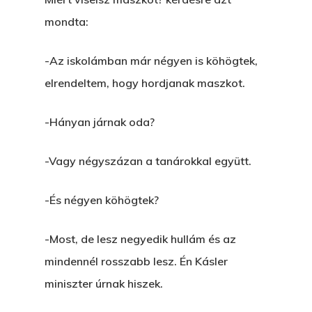
Egy Hitelt, Ödön?
mondta:
ELMENT A VILLAMOS
-Az iskolámban már négyen is köhögtek,
EGY BANKOT, ÖDÖN?
elrendeltem, hogy hordjanak maszkot.
GYERE VELEM
-Hányan járnak oda?
KÖNYVESBOLTBA, ANY
A „BECSÜLETES” ÜGY
-Vagy négyszázan a tanárokkal együtt.
Hogyan Tudta Feladni 
-És négyen köhögtek?
Egyházasmordízomad
Kartalherczeghy Aurél
-Most, de lesz negyedik hullám és az
mindennél rosszabb lesz. Én Kásler
miniszter úrnak hiszek.