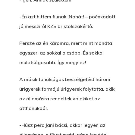
-Én azt hittem fiúnak. Nahát! – poénkodott
jó messziről KZS bristolszakértő.
Persze az én káromra, mert mint mondta
egyszer, az sokkal olcsóbb. És sokkal
mulatságosabb. Így megy ez!
A másik tanulságos beszélgetést három
úrigyerek formájú úrigyerek folytatta, akik
az állomásra rendeltek valakiket az
otthonukból.
-Húsz perc Jani bácsi, akkor legyen az
állomáson, a füvet majd utána lenyírja!