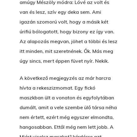
amúgy Mészöly módra: Lóvé az volt és
The Castle
Ment A Hűtlen
van és lesz, szív egy deka sem. Ami
Unit 345
Egy Be-Fektetést, Ödö
igazán szomorú volt, hogy a másik két
2500 Castle Dr
úrifiú bólogatott, hogy bizony ez így van.
Manhattan, NY
FELICITÁ
Az alapozás megvan, jöhet a többi és lesz
Betli
T:
+216 (0)40 3629 475
itt minden, mit szeretnének. Ők. Más meg
E:
hello@themenectar.c
úgy sincs, mert éppen füvet nyír. Nekik.
Egy Világbajnokságot,
VOLT EGYSZER EGY KI
A következő megjegyzés az már harcra
hívta a rekeszizmomat. Egy fickó
ÁRULÓ!
maszkban ült a vonaton és egyfolytában
A Kaszinó
dumált, amit a vele szembe ülő társa néha
AZ IGAZI AJÁNDÉK
nem értett, ezért még egyszer elmondta,
hangosabban. Ettől még nem lett jobb. A
Párizs És Újra MI
Miért viselsz maszkot? kérdésre azt