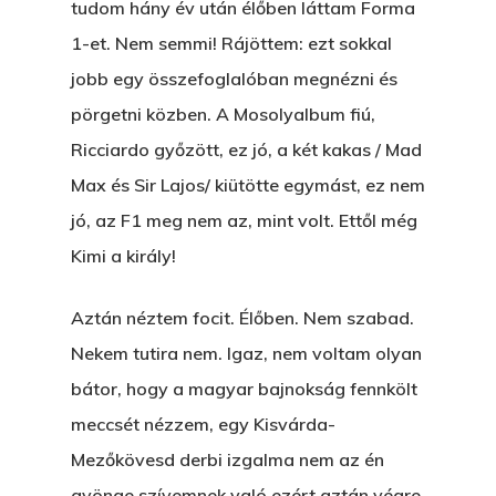
tudom hány év után élőben láttam Forma
1-et. Nem semmi! Rájöttem: ezt sokkal
jobb egy összefoglalóban megnézni és
pörgetni közben. A Mosolyalbum fiú,
Ricciardo győzött, ez jó, a két kakas / Mad
Max és Sir Lajos/ kiütötte egymást, ez nem
jó, az F1 meg nem az, mint volt. Ettől még
Kimi a király!
Aztán néztem focit. Élőben. Nem szabad.
Nekem tutira nem. Igaz, nem voltam olyan
bátor, hogy a magyar bajnokság fennkölt
meccsét nézzem, egy Kisvárda-
Mezőkövesd derbi izgalma nem az én
gyönge szívemnek való ezért aztán végre