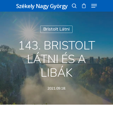
Székely Nagy György
Üss egy entert a kereséshez, vagy nyomd
Bristolt Látni
meg az ESC gombot a bezáráshoz
143. BRISTOLT
LÁTNI ÉS A
LIBÁK
2021.09.18.