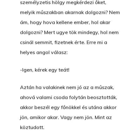
személyzetis hölgy megkérdezi őket,
Egy Hitelt, Ödön?
melyik műszakban akarnak dolgozni? Nem
ELMENT A VILLAMOS
ám, hogy hova kellene ember, hol akar
dolgozni? Mert ugye tök mindegy, hol nem
EGY BANKOT, ÖDÖN?
csinál semmit, fizetnek érte. Erre mi a
GYERE VELEM
helyes angol válasz:
KÖNYVESBOLTBA, ANY
-Igen, kérek egy teát!
A „BECSÜLETES” ÜGY
Hogyan Tudta Feladni 
Aztán ha valakinek nem jó az a műszak,
Egyházasmordízomad
ahová valami csoda folytán beosztották,
Kartalherczeghy Aurél
akkor beszél egy főnökkel és utána akkor
jön, amikor akar. Vagy nem jön. Mint az
köztudott.