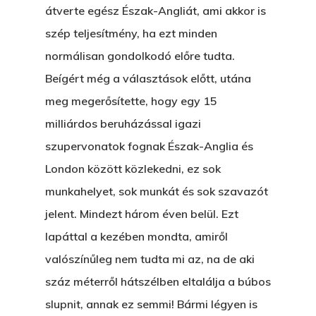
átverte egész Észak-Angliát, ami akkor is
szép teljesítmény, ha ezt minden
normálisan gondolkodó előre tudta.
Beígért még a választások előtt, utána
meg megerősítette, hogy egy 15
milliárdos beruházással igazi
szupervonatok fognak Észak-Anglia és
London között közlekedni, ez sok
munkahelyet, sok munkát és sok szavazót
jelent. Mindezt három éven belül. Ezt
lapáttal a kezében mondta, amiről
valószínűleg nem tudta mi az, na de aki
száz méterről hátszélben eltalálja a búbos
slupnit, annak ez semmi! Bármi légyen is