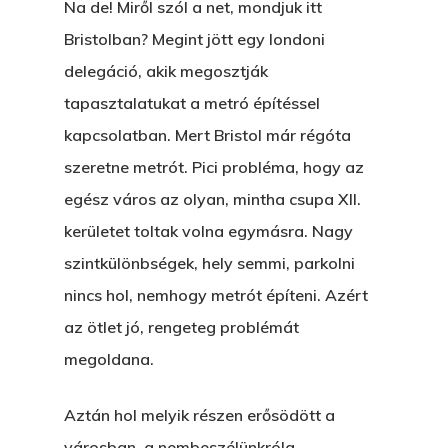
Na de! Miről szól a net, mondjuk itt
Bristolban? Megint jött egy londoni
delegáció, akik megosztják
tapasztalatukat a metró építéssel
kapcsolatban. Mert Bristol már régóta
szeretne metrót. Pici probléma, hogy az
egész város az olyan, mintha csupa XII.
kerületet toltak volna egymásra. Nagy
szintkülönbségek, hely semmi, parkolni
nincs hol, nemhogy metrót építeni. Azért
az ötlet jó, rengeteg problémát
megoldana.
Aztán hol melyik részen erősödött a
városban, a nembeszélünkróla