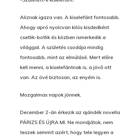
Aliznak igaza van. A kiselefánt fontosabb.
Ahogy apró nyolcvan kilós kisdedként
csetlik-botlik és közben ismerkedik a
világgal. A születés csodája mindig
fontosabb, mint az elmúlásé. Mert előre
kell menni, a kiselefántnak is, a jövő ott
van. Az övé biztosan, az enyém is.
Mozgalmas napok jönnek.
December 2-án érkezik az ajándék novella
PÁRIZS ÉS ÚJRA MI. Ne mondjátok, nem
teszek semmit azért, hogy tele legyen a