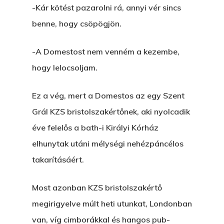
-Kár kötést pazarolni rá, annyi vér sincs
benne, hogy csöpögjön.
-A Domestost nem venném a kezembe,
hogy lelocsoljam.
Ez a vég, mert a Domestos az egy Szent
Grál KZS bristolszakértőnek, aki nyolcadik
éve felelős a bath-i Királyi Kórház
elhunytak utáni mélységi nehézpáncélos
takarításáért.
Most azonban KZS bristolszakértő
megirigyelve múlt heti utunkat, Londonban
van, víg cimborákkal és hangos pub-