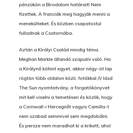
pénzükön a Birodalom határait! Nem
fizettek. A franciák meg hagyják menni a
menekülteket. És közben csapatostul
fulladnak a Csatornába.
Aztán a Királyi Család mindig téma.
Meghan Markle állandó szapulni való. Ha
a Királynő köhint egyet, akkor négy-öt lap
rögtön több oldalon közli. fotókkal /!/ lásd
The Sun nyomtatvány, a forgatókönyvet
mit kell viselni a temetésen és közlik, hogy
a Cornwall-i Hercegnőt vagyis Camilla-t
nem szabad semmivel sem megdobálni.
És persze nem maradhat ki a krikett, ahol