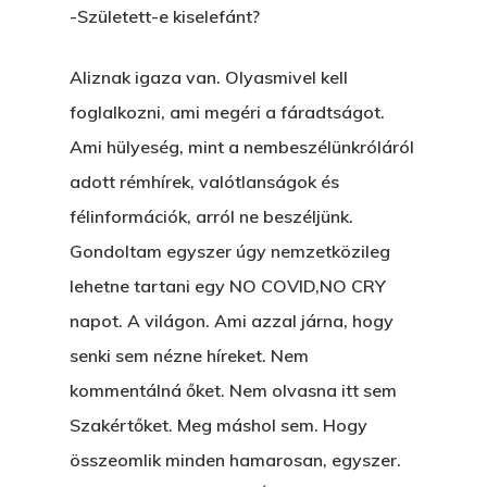
-Született-e kiselefánt?
Aliznak igaza van. Olyasmivel kell
foglalkozni, ami megéri a fáradtságot.
Ami hülyeség, mint a nembeszélünkróláról
adott rémhírek, valótlanságok és
félinformációk, arról ne beszéljünk.
Gondoltam egyszer úgy nemzetközileg
lehetne tartani egy NO COVID,NO CRY
napot. A világon. Ami azzal járna, hogy
senki sem nézne híreket. Nem
kommentálná őket. Nem olvasna itt sem
Szakértőket. Meg máshol sem. Hogy
összeomlik minden hamarosan, egyszer.