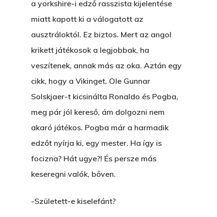
a yorkshire-i edző rasszista kijelentése
miatt kapott ki a válogatott az
ausztráloktól. Ez biztos. Mert az angol
krikett játékosok a legjobbak, ha
veszítenek, annak más az oka. Aztán egy
cikk, hogy a Vikinget, Ole Gunnar
Főoldal
Solskjaer-t kicsinálta Ronaldo és Pogba,
meg pár jól kereső, ám dolgozni nem
Bolt
akaró játékos. Pogba már a harmadik
edzőt nyírja ki, egy mester. Ha így is
Könyveim
focizna? Hát ugye?! És persze más
Novellák
A Veszett Ügy
keseregni valók, bőven.
Szerelem És…
Rólam
Novellák
-Született-e kiselefánt?
A Jóember
Álomszekrény