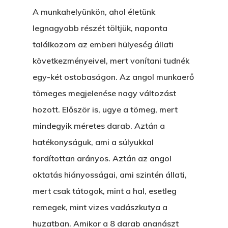
Blog
A munkahelyünkön, ahol életünk
A Vér Nem Válik Vízzé
Eltojtuk Nyuszi
Feliratkozás
Bristolt Látni
legnagyobb részét töltjük, naponta
Egy Nyár
EGY LAKTANYÁT, ÖDÖ
találkozom az emberi hülyeség állati
Kapcsolat
következményeivel, mert vonítani tudnék
Ajándék – Karácsonyi
A PESTIA
Bakker Gyuri
egy-két ostobaságon. Az angol munkaerő
Történetek
Az Elveszett Fejezet
tömeges megjelenése nagy változást
Hírek
hozott. Először is, ugye a tömeg, mert
Akkor És Ott
mindegyik méretes darab. Aztán a
Nem Szégyen Az
hatékonyságuk, ami a súlyukkal
Wow Look At This!
KI-BEJÁRAT
fordítottan arányos. Aztán az angol
This is an optional, highl
oktatás hiányosságai, ami szintén állati,
És Akkor A Balta
customizable off canvas 
mert csak tátogok, mint a hal, esetleg
A Pitli
remegek, mint vizes vadászkutya a
About Salient
Pofád, Az Van!
huzatban. Amikor a 8 darab ananászt