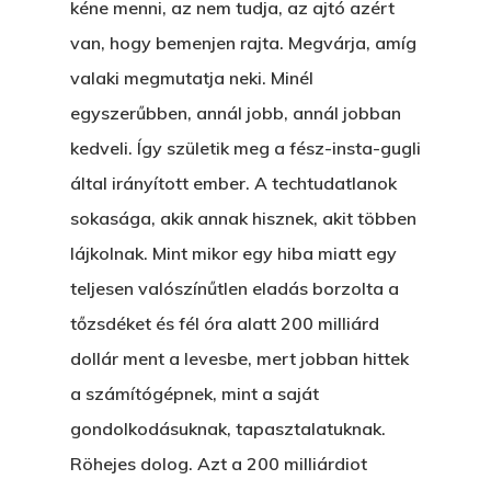
kéne menni, az nem tudja, az ajtó azért
van, hogy bemenjen rajta. Megvárja, amíg
valaki megmutatja neki. Minél
egyszerűbben, annál jobb, annál jobban
kedveli. Így születik meg a fész-insta-gugli
által irányított ember. A techtudatlanok
sokasága, akik annak hisznek, akit többen
lájkolnak. Mint mikor egy hiba miatt egy
teljesen valószínűtlen eladás borzolta a
tőzsdéket és fél óra alatt 200 milliárd
dollár ment a levesbe, mert jobban hittek
a számítógépnek, mint a saját
gondolkodásuknak, tapasztalatuknak.
Röhejes dolog. Azt a 200 milliárdiot