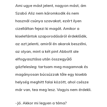
Ami ugye mást jelent, nagyon mást, ám
Szabó Aliz nem káromkodik és nem
használ csúnya szavakat, ezért ilyen
cizelláltan fejezi ki magát. Amikor a
kiselefántok szaporodásáról érdeklődik,
az azt jelenti, amiről én akarok beszélni,
az olyan, mint a két pint Abbott ale
elfogyasztása után összegyűlő
gázfelesleg: tartsam meg magamnak és
magányosan búcsúzzak tőle egy kisebb
helység meghitt falai között, ahol csésze
már van, tea meg lesz. Vagyis nem érdekli.
-Jó. Akkor mi legyen a téma?