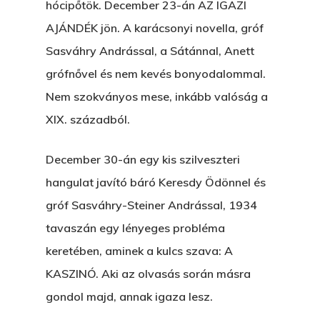
hócipőtök. December 23-án AZ IGAZI
AJÁNDÉK jön. A karácsonyi novella, gróf
Sasváhry Andrással, a Sátánnal, Anett
grófnővel és nem kevés bonyodalommal.
Nem szokványos mese, inkább valóság a
XIX. századból.
December 30-án egy kis szilveszteri
hangulat javító báró Keresdy Ödönnel és
gróf Sasváhry-Steiner Andrással, 1934
tavaszán egy lényeges probléma
keretében, aminek a kulcs szava: A
KASZINÓ. Aki az olvasás során másra
gondol majd, annak igaza lesz.