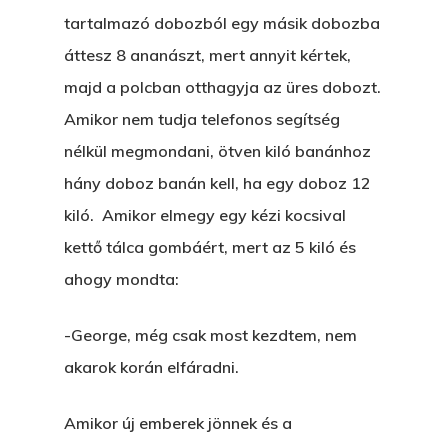
The Castle
tartalmazó dobozból egy másik dobozba
Ment A Hűtlen
Unit 345
áttesz 8 ananászt, mert annyit kértek,
Egy Be-Fektetést, Ödö
2500 Castle Dr
majd a polcban otthagyja az üres dobozt.
Manhattan, NY
Amikor nem tudja telefonos segítség
FELICITÁ
nélkül megmondani, ötven kiló banánhoz
Betli
T:
+216 (0)40 3629 475
hány doboz banán kell, ha egy doboz 12
E:
hello@themenectar.c
Egy Világbajnokságot,
kiló. Amikor elmegy egy kézi kocsival
kettő tálca gombáért, mert az 5 kiló és
VOLT EGYSZER EGY KI
ahogy mondta:
ÁRULÓ!
-George, még csak most kezdtem, nem
A Kaszinó
akarok korán elfáradni.
AZ IGAZI AJÁNDÉK
Amikor új emberek jönnek és a
Párizs És Újra MI