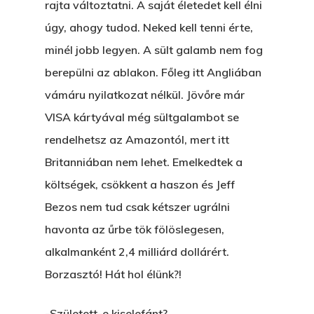
rajta változtatni. A saját életedet kell élni
úgy, ahogy tudod. Neked kell tenni érte,
minél jobb legyen. A sült galamb nem fog
berepülni az ablakon. Főleg itt Angliában
vámáru nyilatkozat nélkül. Jövőre már
VISA kártyával még sültgalambot se
rendelhetsz az Amazontól, mert itt
Britanniában nem lehet. Emelkedtek a
költségek, csökkent a haszon és Jeff
Bezos nem tud csak kétszer ugrálni
havonta az űrbe tök fölöslegesen,
alkalmanként 2,4 milliárd dollárért.
Borzasztó! Hát hol élünk?!
-Született-e kiselefánt?