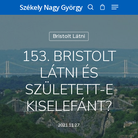
Székely Nagy György
Üss egy entert a kereséshez, vagy nyomd
Bristolt Látni
meg az ESC gombot a bezáráshoz
153. BRISTOLT
LÁTNI ÉS
SZÜLETETT-E
KISELEFÁNT?
2021.11.27.