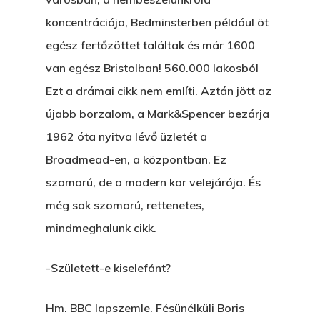
koncentrációja, Bedminsterben például öt
egész fertőzöttet találtak és már 1600
van egész Bristolban! 560.000 lakosból
Ezt a drámai cikk nem említi. Aztán jött az
újabb borzalom, a Mark&Spencer bezárja
1962 óta nyitva lévő üzletét a
Broadmead-en, a központban. Ez
szomorú, de a modern kor velejárója. És
még sok szomorú, rettenetes,
mindmeghalunk cikk.
-Született-e kiselefánt?
Hm. BBC lapszemle. Fésünélküli Boris