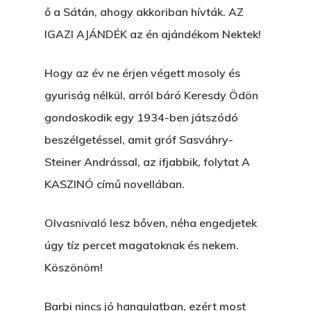
ő a Sátán, ahogy akkoriban hívták. AZ
IGAZI AJÁNDÉK az én ajándékom Nektek!
Hogy az év ne érjen végett mosoly és
gyuriság nélkül, arról báró Keresdy Ödön
gondoskodik egy 1934-ben játszódó
beszélgetéssel, amit gróf Sasváhry-
Steiner Andrással, az ifjabbik, folytat A
KASZINÓ című novellában.
Olvasnivaló lesz bőven, néha engedjetek
úgy tíz percet magatoknak és nekem.
Köszönöm!
Barbi nincs jó hangulatban, ezért most