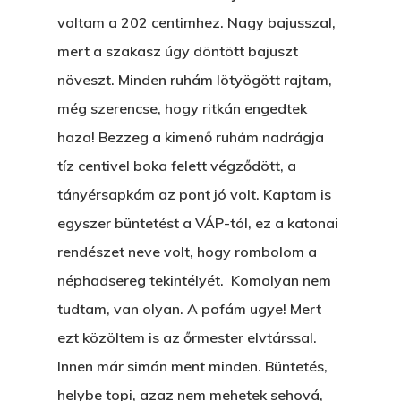
voltam a 202 centimhez. Nagy bajusszal,
mert a szakasz úgy döntött bajuszt
növeszt. Minden ruhám lötyögött rajtam,
még szerencse, hogy ritkán engedtek
haza! Bezzeg a kimenő ruhám nadrágja
tíz centivel boka felett végződött, a
tányérsapkám az pont jó volt. Kaptam is
egyszer büntetést a VÁP-tól, ez a katonai
rendészet neve volt, hogy rombolom a
néphadsereg tekintélyét. Komolyan nem
Főoldal
tudtam, van olyan. A pofám ugye! Mert
ezt közöltem is az őrmester elvtárssal.
Bolt
Innen már simán ment minden. Büntetés,
Könyveim
helybe topi, azaz nem mehetek sehová,