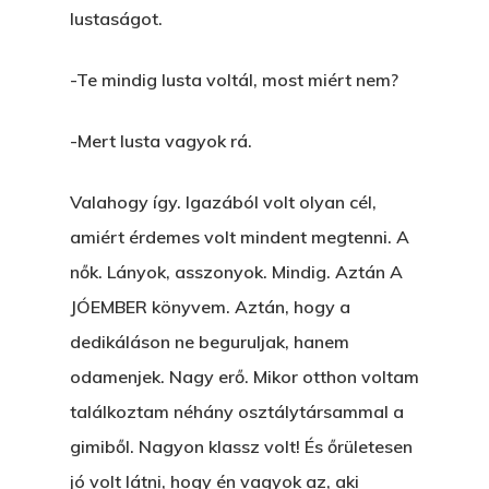
This is an optional, highl
lustaságot.
És Akkor A Balta
customizable off canvas 
-Te mindig lusta voltál, most miért nem?
A Pitli
About Salient
Pofád, Az Van!
-Mert lusta vagyok rá.
The Castle
Ment A Hűtlen
Unit 345
Valahogy így. Igazából volt olyan cél,
Egy Be-Fektetést, Ödö
2500 Castle Dr
amiért érdemes volt mindent megtenni. A
Manhattan, NY
nők. Lányok, asszonyok. Mindig. Aztán A
FELICITÁ
JÓEMBER könyvem. Aztán, hogy a
Betli
T:
+216 (0)40 3629 475
dedikáláson ne beguruljak, hanem
E:
hello@themenectar.c
Egy Világbajnokságot,
odamenjek. Nagy erő. Mikor otthon voltam
találkoztam néhány osztálytársammal a
VOLT EGYSZER EGY KI
gimiből. Nagyon klassz volt! És őrületesen
ÁRULÓ!
jó volt látni, hogy én vagyok az, aki