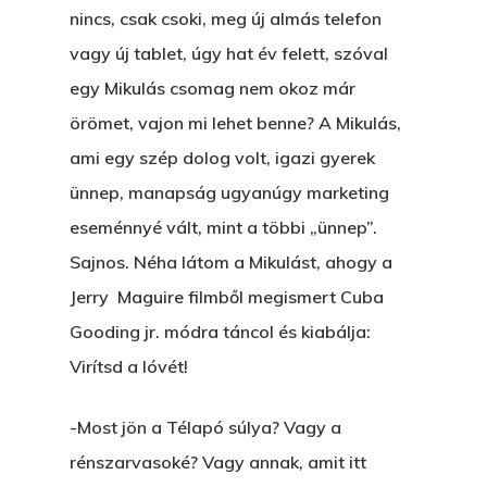
nincs, csak csoki, meg új almás telefon
vagy új tablet, úgy hat év felett, szóval
egy Mikulás csomag nem okoz már
örömet, vajon mi lehet benne? A Mikulás,
ami egy szép dolog volt, igazi gyerek
ünnep, manapság ugyanúgy marketing
eseménnyé vált, mint a többi „ünnep”.
Sajnos. Néha látom a Mikulást, ahogy a
Jerry Maguire filmből megismert Cuba
Gooding jr. módra táncol és kiabálja:
Virítsd a lóvét!
-Most jön a Télapó súlya? Vagy a
rénszarvasoké? Vagy annak, amit itt