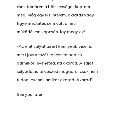
csak tömören a bölcsességet kaptam
meg. Még egy kis intelem, oktatás vagy
figyelmeztetés sem volt a heti
működésem kapcsán. Így megy ez!
-Az élet súlyát azért könnyebb viselni,
mert javarészét te teszed oda és
bármikor leveheted, ha akarod. A saját
súlyodat is te veszed magadra, csak nem
tudod levenni, amikor akarod. Akarod?
See you later!