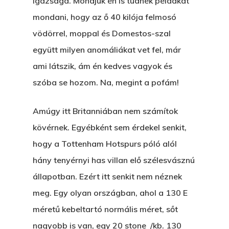
igazsága. Mondjuk én is tudnék példákat
mondani, hogy az ő 40 kilója felmosó
vödörrel, moppal és Domestos-szal
együtt milyen anomáliákat vet fel, már
ami látszik, ám én kedves vagyok és
szóba se hozom. Na, megint a pofám!
Amúgy itt Britanniában nem számítok
kövérnek. Egyébként sem érdekel senkit,
hogy a Tottenham Hotspurs póló alól
hány tenyérnyi has villan elő szélesvásznú
állapotban. Ezért itt senkit nem néznek
meg. Egy olyan országban, ahol a 130 E
méretű kebeltartó normális méret, sőt
nagyobb is van, egy 20 stone /kb. 130