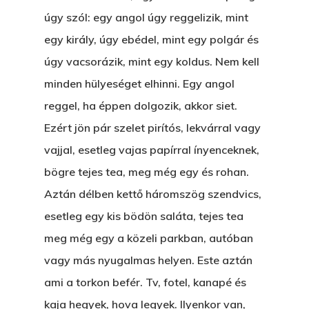
úgy szól: egy angol úgy reggelizik, mint
egy király, úgy ebédel, mint egy polgár és
úgy vacsorázik, mint egy koldus. Nem kell
minden hülyeséget elhinni. Egy angol
reggel, ha éppen dolgozik, akkor siet.
Ezért jön pár szelet pirítós, lekvárral vagy
vajjal, esetleg vajas papírral ínyenceknek,
bögre tejes tea, meg még egy és rohan.
Aztán délben kettő háromszög szendvics,
esetleg egy kis bödön saláta, tejes tea
meg még egy a közeli parkban, autóban
vagy más nyugalmas helyen. Este aztán
ami a torkon befér. Tv, fotel, kanapé és
kaja hegyek, hova legyek. Ilyenkor van,