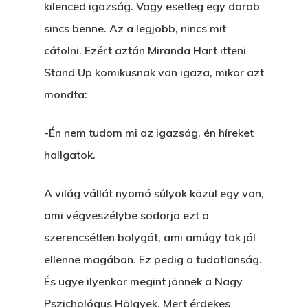
kilenced igazság. Vagy esetleg egy darab
sincs benne. Az a legjobb, nincs mit
cáfolni. Ezért aztán Miranda Hart itteni
Stand Up komikusnak van igaza, mikor azt
mondta:
-Én nem tudom mi az igazság, én híreket
hallgatok.
A világ vállát nyomó súlyok közül egy van,
ami végveszélybe sodorja ezt a
szerencsétlen bolygót, ami amúgy tök jól
ellenne magában. Ez pedig a tudatlanság.
És ugye ilyenkor megint jönnek a Nagy
Pszichológus Hölgyek. Mert érdekes