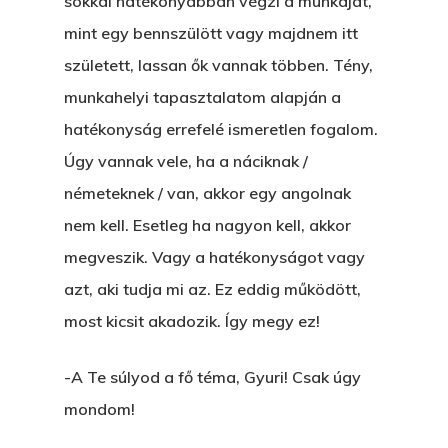
sokkal hatékonyabban végzi a munkáját,
mint egy bennszülött vagy majdnem itt
született, lassan ők vannak többen. Tény,
munkahelyi tapasztalatom alapján a
hatékonyság errefelé ismeretlen fogalom.
Úgy vannak vele, ha a náciknak /
németeknek / van, akkor egy angolnak
nem kell. Esetleg ha nagyon kell, akkor
megveszik. Vagy a hatékonyságot vagy
azt, aki tudja mi az. Ez eddig működött,
most kicsit akadozik. Így megy ez!
-A Te súlyod a fő téma, Gyuri! Csak úgy
mondom!