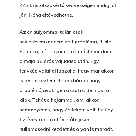
KZS bristolszakértő kedvessége mindig jól
jön. Néha eltévedhetne.
Az én súlyommal talán csak
születésemkor nem volt probléma, 3 kiló
60 deka, bár anyám erről mást mondana
a majd 18 órás vajúdása után. Egy
fénykép valahol igazolja, hogy már akkor
is rendelkeztem életem három nagy
problémájával. Igen azzal is, de most a
kilók. Tehát a hajammal, ami akkor
szögegyenes, nagy és fekete volt. Ez úgy
tíz éves korom után erőteljesen
hullámosodni kezdett és olyan is maradt,