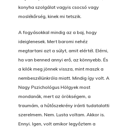
konyha szolgálat vagyis csocsó vagy
Novellák
A Veszett Ügy
moslékőrség, kinek mi tetszik.
Szerelem És…
Rólam
Novellák
A fogyásokkal mindig az a baj, hogy
A Jóember
Álomszekrény
Blog
ideiglenesek. Mert baromi nehéz
A Vér Nem Válik Vízzé
Eltojtuk Nyuszi
megtartani azt a súlyt, amit elértél. Elérni,
Feliratkozás
Bristolt Látni
ha van benned annyi erő, az könnyebb. És
Egy Nyár
EGY LAKTANYÁT, ÖDÖ
Kapcsolat
a kilók meg jönnek vissza, mint maszk a
Ajándék – Karácsonyi
A PESTIA
nembeszélünkróla miatt. Mindig így volt. A
Bakker Gyuri
Történetek
Nagy Pszichológus Hölgyek most
Az Elveszett Fejezet
Hírek
mondanák, mert az örökségem, a
Akkor És Ott
traumám, a hűtőszekrény iránti tudatalatti
Nem Szégyen Az
szerelmem. Nem. Lusta voltam. Akkor is.
Wow Look At This!
Ennyi. Igen, volt amikor legyőztem a
KI-BEJÁRAT