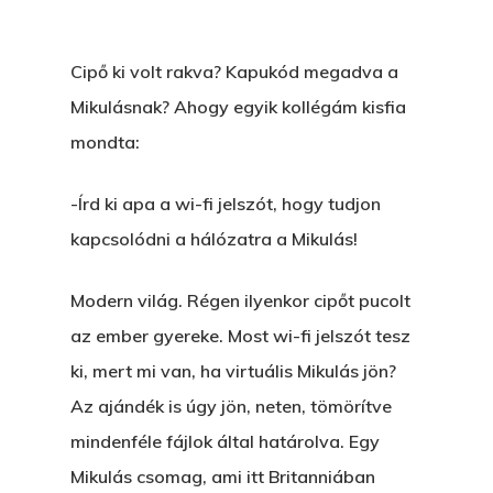
Cipő ki volt rakva? Kapukód megadva a
Mikulásnak? Ahogy egyik kollégám kisfia
mondta:
-Írd ki apa a wi-fi jelszót, hogy tudjon
kapcsolódni a hálózatra a Mikulás!
Modern világ. Régen ilyenkor cipőt pucolt
az ember gyereke. Most wi-fi jelszót tesz
ki, mert mi van, ha virtuális Mikulás jön?
Az ajándék is úgy jön, neten, tömörítve
mindenféle fájlok által határolva. Egy
Mikulás csomag, ami itt Britanniában