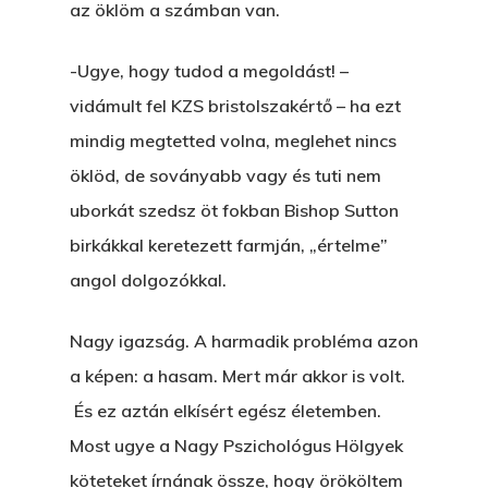
az öklöm a számban van.
-Ugye, hogy tudod a megoldást! –
vidámult fel KZS bristolszakértő – ha ezt
mindig megtetted volna, meglehet nincs
öklöd, de soványabb vagy és tuti nem
uborkát szedsz öt fokban Bishop Sutton
birkákkal keretezett farmján, „értelme”
angol dolgozókkal.
Nagy igazság. A harmadik probléma azon
a képen: a hasam. Mert már akkor is volt.
És ez aztán elkísért egész életemben.
Most ugye a Nagy Pszichológus Hölgyek
köteteket írnának össze, hogy örököltem