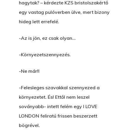
hagytak? – kérdezte KZS bristolszakértő
egy vastag pulóverben ülve, mert bizony
hideg lett errefelé.
-Az is jön, ez csak olyan…
-Környezetszennyezés.
-Ne már!!
-Felesleges szavakkal szennyezed a
környezetet. És! Ettől nem leszel
soványabb- intett felém egy I LOVE
LONDON feliratú frissen beszerzett
bögrével.