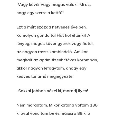
-Vagy kövér vagy magas valaki. Mi az,
hogy egyszerre a kettő?!
Ezt a múlt század hetvenes éveiben.
Komolyan gondolta! Hát hol éltünk?! A
lényeg, magas kövér gyerek vagy fiatal,
az nagyon rossz kombináció. Amikor
meghalt az apám tizenhétéves koromban,
akkor nagyon lefogytam, ahogy egy
kedves tanárnő megjegyezte:
-Sokkal jobban nézel ki, maradj ilyen!
Nem maradtam. Mikor katona voltam 138
kilóval vonultam be és májusra 89 kiló