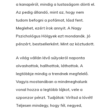
a kanapéról, mindig a lustaságom dönti el.
Az pedig állandó, mint az, hogy nem
tudom befogni a pofámat, lásd fent.
Meglehet, ezért írok annyit. A Nagy
Pszichológus Hölgyek ezt mondanák. Jó
pénzért, bestsellerként. Mint az köztudott.
A világ vállán lévő súlyokról naponta
olvashattok, hallhattok, láthattok. A
legtöbbje mindig a trendnek megfelelő.
Vagyis mostanában a mindmeghalunk
vonal hozza a legtöbb lájkot, vele a
szponzor pénzt. Tudjátok: Virítsd a lóvét!
Teljesen mindegy, hogy fél, negyed,