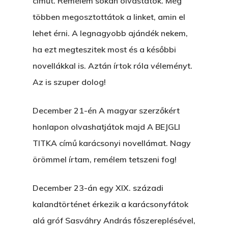
címűt. Remélem sokan olvastátok. Még
többen megosztottátok a linket, amin el
lehet érni. A legnagyobb ajándék nekem,
ha ezt megteszitek most és a későbbi
novellákkal is. Aztán írtok róla véleményt.
Az is szuper dolog!
December 21-én A magyar szerzőkért
honlapon olvashatjátok majd A BEJGLI
TITKA című karácsonyi novellámat. Nagy
örömmel írtam, remélem tetszeni fog!
December 23-án egy XIX. századi
kalandtörténet érkezik a karácsonyfátok
alá gróf Sasváhry András főszereplésével,