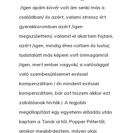
/igen apám kövér volt ám senki más a
családban/ és azért, valami stressz ért
gyerekkoromban azért /igen
megszülettem/, valamit el akartam fojtani,
azért /igen, mindig éhes voltam és lusta/,
tudatalatt más képem volt önmagamról
/igen, mert ember vagyok/, a valósággal
való szembesülésemet evéssel
kompenzáltam / én mindent evéssel
kompenzáltam, bár azt hiszem akkor ezt
zabálásnak hívták /. A legjobb
megállapítást egy egyetemi előadás után
kaptam a Tanár úrtól, Popper Pétertől,
amikor megkérdeztem, milyen okai