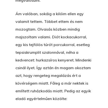
megvalósulni.
Ám valóban, sokáig a kilóim ellen egy
valamit tettem. Többet ettem és nem
mozogtam. Olvasás közben mindig
majszoltam valami. Diót kockacukorral,
egy kis tejfölös túrót porcukorral, esetleg
tepsiskrumplit szalonnával, néha a
kedvencet: hurkazsíros kenyeret. Mindenki
csinál ilyet. Így aztán én magam okoztam
azt, hogy rengeteg megalázás ért a
kövérségem miatt. Főleg a már nektek is
említett ruházkodás miatt. Pedig az egyik
eladó egyértelműen közölte: