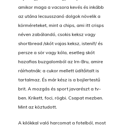
amikor maga a vacsora kevés és inkább
az utána lecsusszanó dolgok növelik a
körméreteket, mint a chips, ami itt crisps
néven zabálandó, csokis keksz vagy
shortbread /skót vajas keksz, isteni!!/ és
persze a sör vagy kóla, esetleg skót
hazafias buzgalomból az Irn-Bru, amire
ráírhatnák: a cukor mellett üdítőitalt is
tartalmaz. És már kész is a bojlertestű
brit. A mozgás és sport javarészt a tv-
ben. Krikett, foci, rögbi. Csapat mezben.
Mint az köztudott.
A kilókkal való harcomat a fotelból, most