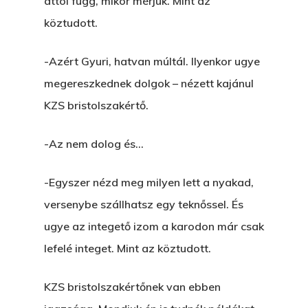
attól függ, mikor mérjük. Mint az
köztudott.
-Azért Gyuri, hatvan múltál. Ilyenkor ugye
megereszkednek dolgok – nézett kajánul
KZS bristolszakértő.
-Az nem dolog és…
-Egyszer nézd meg milyen lett a nyakad,
versenybe szállhatsz egy teknőssel. És
ugye az integető izom a karodon már csak
lefelé integet. Mint az köztudott.
KZS bristolszakértőnek van ebben