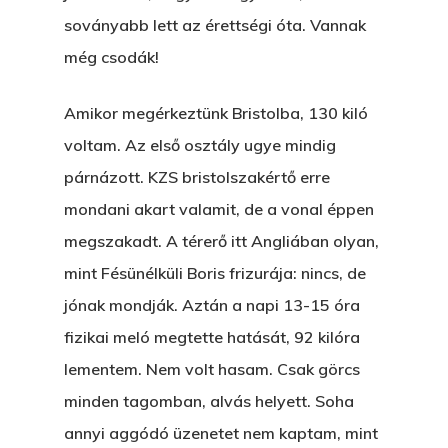
soványabb lett az érettségi óta. Vannak
A Kaszinó
még csodák!
AZ IGAZI AJÁNDÉK
Amikor megérkeztünk Bristolba, 130 kiló
Párizs És Újra MI
voltam. Az első osztály ugye mindig
Egy Hitelt, Ödön?
párnázott. KZS bristolszakértő erre
ELMENT A VILLAMOS
mondani akart valamit, de a vonal éppen
megszakadt. A térerő itt Angliában olyan,
EGY BANKOT, ÖDÖN?
mint Fésünélküli Boris frizurája: nincs, de
GYERE VELEM
jónak mondják. Aztán a napi 13-15 óra
KÖNYVESBOLTBA, ANY
fizikai meló megtette hatását, 92 kilóra
A „BECSÜLETES” ÜGY
lementem. Nem volt hasam. Csak görcs
minden tagomban, alvás helyett. Soha
Hogyan Tudta Feladni 
annyi aggódó üzenetet nem kaptam, mint
Egyházasmordízomad