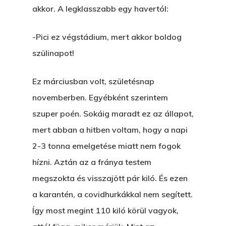
akkor. A legklasszabb egy havertól:
Kartalherczeghy Aurél
-Pici ez végstádium, mert akkor boldog
szülinapot!
Ez márciusban volt, születésnap
novemberben. Egyébként szerintem
szuper poén. Sokáig maradt ez az állapot,
mert abban a hitben voltam, hogy a napi
2-3 tonna emelgetése miatt nem fogok
hízni. Aztán az a fránya testem
megszokta és visszajött pár kiló. És ezen
a karantén, a covidhurkákkal nem segített.
Így most megint 110 kiló körül vagyok,