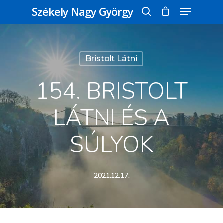
Székely Nagy György
Üss egy entert a kereséshez, vagy nyomd
Bristolt Látni
meg az ESC gombot a bezáráshoz
154. BRISTOLT
LÁTNI ÉS A
SÚLYOK
2021.12.17.