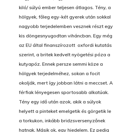
kiló/ súlyú ember teljesen átlagos. Tény, a
hölgyek, főleg egy-két gyerek után sokkal
nagyobb terjedelemben vesznek részt egy
kis döngesnyugodtan viháncban. Egy még
az EU által finanszírozott oxfordi kutatás
szerint, a britek kedvelt nyögetési póza a
kutyapóz. Ennek persze semmi köze a
hölgyek terjedelméhez, sokan a focit
okolják, mert így jobban látni a meccset. A
férfiak lényegesen sportosabb alkatúak.
Tény egy idő után azok, akik a súlyok
helyett a pinteket emelgetik és görgetik le
a torkukon, inkább bridzsversenyzőnek
hatnak. Másik ok, egy hiedelem. Ez pedig