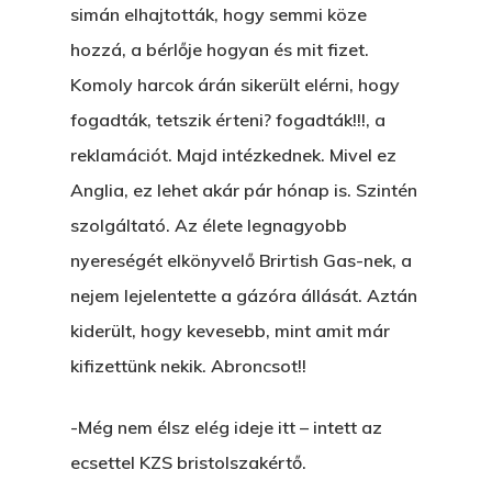
simán elhajtották, hogy semmi köze
hozzá, a bérlője hogyan és mit fizet.
Komoly harcok árán sikerült elérni, hogy
fogadták, tetszik érteni? fogadták!!!, a
reklamációt. Majd intézkednek. Mivel ez
Anglia, ez lehet akár pár hónap is. Szintén
szolgáltató. Az élete legnagyobb
nyereségét elkönyvelő Brirtish Gas-nek, a
nejem lejelentette a gázóra állását. Aztán
kiderült, hogy kevesebb, mint amit már
kifizettünk nekik. Abroncsot!!
-Még nem élsz elég ideje itt – intett az
ecsettel KZS bristolszakértő.