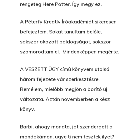
rengeteg Here Potter. Így megy ez.
A Péterfy Kreatív Íróakadémiát sikeresen
befejeztem. Sokat tanultam belőle,
sokszor okozott boldogságot, sokszor
szomorodtam el. Mindenképpen megérte.
A VESZETT ÜGY című könyvem utolsó
három fejezete vár szerkesztésre.
Remélem, mielőbb megjön a borító új
változata. Aztán novemberben a kész
könyv.
Barbi, ahogy mondta, jót szendergett a
mondókámon, ugye ti nem tesztek ilyet?