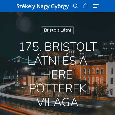
Székely Nagy György
Üss egy entert a kereséshez, vagy nyomd
Bristolt Látni
meg az ESC gombot a bezáráshoz
175. BRISTOLT
LÁTNI ÉS A
HERE
POTTEREK
VILÁGA