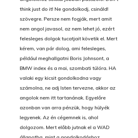
think just do it! Ne gondolkodj, csináld!
szövegre. Persze nem fogják, mert amit
nem angol javasol, az nem lehet jó, ezért
felesleges dolgok tucatjait követik el. Mert
kérem, van pár dolog, ami felesleges,
például meghallgatni Boris Johnsont, a
BMW index és a mai, szombati túlóra. HA
valaki egy kicsit gondolkodna vagy
számolna, ne adj Isten tervezne, akkor az
angolok nem itt tartanának. Egyelőre
azonban van arra pénzük, hogy hülyék
legyenek. Az én cégemnek is, ahol
dolgozom. Mert előbb jutnak el a WAD
állapotba, mint a gondolkodáshoz.