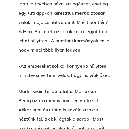
jobb, a tévében nézni az egészet, esetleg
egy tuti app-on keresztül, mert biztosan
valaki majd csinál valamit. Miért pont én?
A Here Potterek azok, akiket a legjobban
lehet hülyíteni. A mostani kormányok célja,
hogy minél több ilyen legyen.
-Az embereket sokkal könnyebb hülyíteni,
mint beismertetni velük, hogy hülyítik őket.
Mark Twain telibe találta. Már akkor.
Pedig azóta mennyi minden változott.
Akkor még és utána is sokáig azokra
néztünk fel, akik kilógtak a sorból. Most
azokat nézzük le, akik kilógnak a sorból.