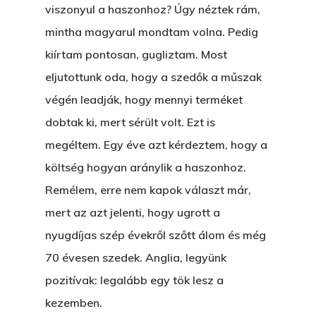
Feliratkozás
viszonyul a haszonhoz? Úgy néztek rám,
Egy Nyár
EGY LAKTANYÁT, ÖDÖ
Kapcsolat
mintha magyarul mondtam volna. Pedig
Ajándék – Karácsonyi
A PESTIA
kiírtam pontosan, gugliztam. Most
Bakker Gyuri
Történetek
eljutottunk oda, hogy a szedők a műszak
Az Elveszett Fejezet
végén leadják, hogy mennyi terméket
Hírek
Akkor És Ott
dobtak ki, mert sérült volt. Ezt is
megéltem. Egy éve azt kérdeztem, hogy a
Nem Szégyen Az
Wow Look At This!
költség hogyan aránylik a haszonhoz.
KI-BEJÁRAT
Remélem, erre nem kapok választ már,
This is an optional, highl
És Akkor A Balta
mert az azt jelenti, hogy ugrott a
customizable off canvas 
nyugdíjas szép évekről szőtt álom és még
A Pitli
70 évesen szedek. Anglia, legyünk
About Salient
Pofád, Az Van!
pozitívak: legalább egy tök lesz a
The Castle
Ment A Hűtlen
kezemben.
Unit 345