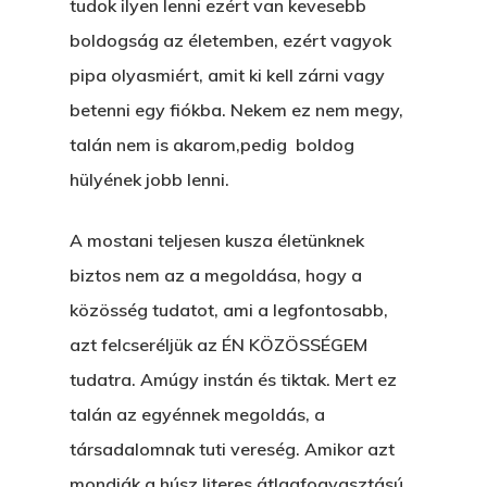
tudok ilyen lenni ezért van kevesebb
boldogság az életemben, ezért vagyok
pipa olyasmiért, amit ki kell zárni vagy
betenni egy fiókba. Nekem ez nem megy,
talán nem is akarom,pedig boldog
hülyének jobb lenni.
A mostani teljesen kusza életünknek
biztos nem az a megoldása, hogy a
közösség tudatot, ami a legfontosabb,
azt felcseréljük az ÉN KÖZÖSSÉGEM
tudatra. Amúgy instán és tiktak. Mert ez
talán az egyénnek megoldás, a
társadalomnak tuti vereség. Amikor azt
mondják a húsz literes átlagfogyasztású