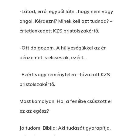
Egy Be-Fektetést, Ödö
2500 Castle Dr
-Látod, erről egyből látni, hogy nem vagy
Manhattan, NY
FELICITÁ
angol. Kérdezni? Minek kell azt tudnod? –
értetlenkedett KZS bristolszakértő.
Betli
T:
+216 (0)40 3629 475
E:
hello@themenectar.c
Egy Világbajnokságot,
-Ott dolgozom. A hülyeségükkel az én
pénzemet is elcseszik, ezért…
VOLT EGYSZER EGY KI
ÁRULÓ!
-Ezért vagy reménytelen –távozott KZS
bristolszakértő.
A Kaszinó
AZ IGAZI AJÁNDÉK
Most komolyan. Hol a fenébe csúszott el
ez az egész?
Párizs És Újra MI
Egy Hitelt, Ödön?
Jó tudom, Biblia: Aki tudását gyarapítja,