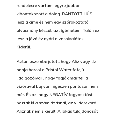
rendelésre vártam, egyre jobban
kibontakozott a dolog. RÁNTOTT HÚS
lesz a címe és nem egy szórakoztató
olvasmány készül, azt ígérhetem. Talán ez
lesz a jövő év nyári olvasnivalótok.
Kiderül.
Aztán eszembe jutott, hogy Aliz vagy tíz
napja harcol a Bristol Water fafejű
„dolgozóival”, hogy fogják már fel, a
vízórával baj van. Egészen pontosan nem
mér. És az, hogy NEGATÍV fogyasztást
hoztak ki a számlázásnál, az világrekord.
Aliznak nem sikerült. A lakás tulajdonosát