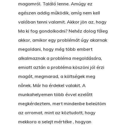
magamról. Találó lenne. Amúgy ez
egészen addig működik, amíg nem kell
valóban tenni valamit. Akkor jön az, hogy
Ma ki fog gondolkodni? Nehéz dolog főleg
akkor, amikor egy problémát úgy akarnak
Főoldal
megoldani, hogy még több embert
Bolt
alkalmaznak a probléma megoldására,
emiatt aztán a probléma köszöni jól érzi
Könyveim
magát, megmarad, a költségek meg
Novellák
A Veszett Ügy
nőnek. Már ha érdekel valakit. A
munkahelyemen több évvel ezelőtt
Szerelem És…
Rólam
Novellák
megkérdeztem, mert mindenbe beleütöm
A Jóember
Álomszekrény
Blog
az orromat, mint az köztudott, hogy
mekkora a selejt mértéke , hogyan
A Vér Nem Válik Vízzé
Eltojtuk Nyuszi
Bristolt Látni