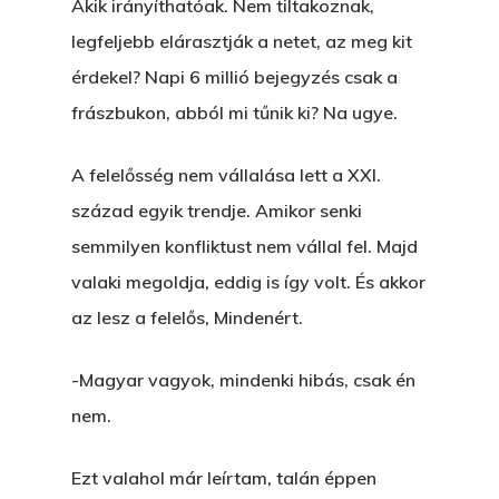
Akik irányíthatóak. Nem tiltakoznak,
legfeljebb elárasztják a netet, az meg kit
érdekel? Napi 6 millió bejegyzés csak a
frászbukon, abból mi tűnik ki? Na ugye.
A felelősség nem vállalása lett a XXI.
század egyik trendje. Amikor senki
semmilyen konfliktust nem vállal fel. Majd
valaki megoldja, eddig is így volt. És akkor
az lesz a felelős, Mindenért.
-Magyar vagyok, mindenki hibás, csak én
nem.
Ezt valahol már leírtam, talán éppen