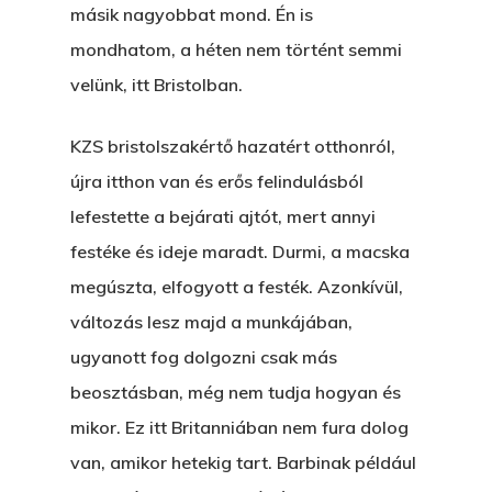
másik nagyobbat mond. Én is
mondhatom, a héten nem történt semmi
velünk, itt Bristolban.
KZS bristolszakértő hazatért otthonról,
újra itthon van és erős felindulásból
lefestette a bejárati ajtót, mert annyi
festéke és ideje maradt. Durmi, a macska
megúszta, elfogyott a festék. Azonkívül,
változás lesz majd a munkájában,
ugyanott fog dolgozni csak más
beosztásban, még nem tudja hogyan és
mikor. Ez itt Britanniában nem fura dolog
van, amikor hetekig tart. Barbinak például