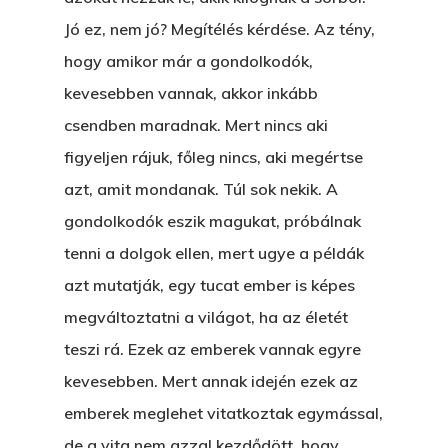
Jó ez, nem jó? Megítélés kérdése. Az tény,
hogy amikor már a gondolkodók,
kevesebben vannak, akkor inkább
csendben maradnak. Mert nincs aki
figyeljen rájuk, főleg nincs, aki megértse
azt, amit mondanak. Túl sok nekik. A
gondolkodók eszik magukat, próbálnak
tenni a dolgok ellen, mert ugye a példák
azt mutatják, egy tucat ember is képes
megváltoztatni a világot, ha az életét
teszi rá. Ezek az emberek vannak egyre
kevesebben. Mert annak idején ezek az
emberek meglehet vitatkoztak egymással,
de a vita nem azzal kezdődött, hogy