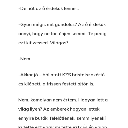
-De hát az ő érdekük lenne…
-Gyuri mégis mit gondolsz? Az ő érdekük
annyi, hogy ne történjen semmi. Te pedig
ezt kifizessed. Világos?
-Nem.
-Akkor jó – bólintott KZS bristolszakértő
és kilépett, a frissen festett ajtón is.
Nem, komolyan nem értem. Hogyan lett a
világ ilyen? Az emberek hogyan lettek
ennyire buták, felelőtlenek, semmilyenek?
Ki tette ezt vagy mi tette ezt? És én vajon