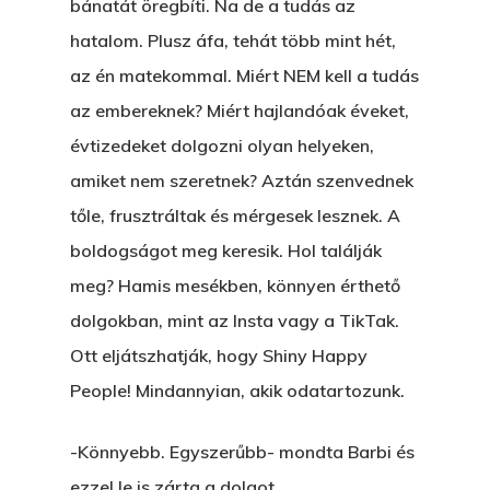
bánatát öregbíti. Na de a tudás az
ELMENT A VILLAMOS
hatalom. Plusz áfa, tehát több mint hét,
EGY BANKOT, ÖDÖN?
az én matekommal. Miért NEM kell a tudás
az embereknek? Miért hajlandóak éveket,
GYERE VELEM
évtizedeket dolgozni olyan helyeken,
KÖNYVESBOLTBA, ANY
amiket nem szeretnek? Aztán szenvednek
A „BECSÜLETES” ÜGY
tőle, frusztráltak és mérgesek lesznek. A
Hogyan Tudta Feladni 
boldogságot meg keresik. Hol találják
Egyházasmordízomad
meg? Hamis mesékben, könnyen érthető
Kartalherczeghy Aurél
dolgokban, mint az Insta vagy a TikTak.
Ott eljátszhatják, hogy Shiny Happy
People! Mindannyian, akik odatartozunk.
-Könnyebb. Egyszerűbb- mondta Barbi és
ezzel le is zárta a dolgot.