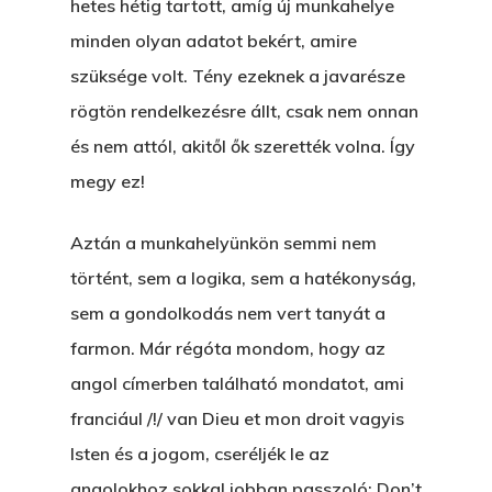
hetes hétig tartott, amíg új munkahelye
minden olyan adatot bekért, amire
szüksége volt. Tény ezeknek a javarésze
rögtön rendelkezésre állt, csak nem onnan
és nem attól, akitől ők szerették volna. Így
megy ez!
Aztán a munkahelyünkön semmi nem
történt, sem a logika, sem a hatékonyság,
sem a gondolkodás nem vert tanyát a
farmon. Már régóta mondom, hogy az
angol címerben található mondatot, ami
franciául /!/ van Dieu et mon droit vagyis
Isten és a jogom, cseréljék le az
angolokhoz sokkal jobban passzoló: Don’t