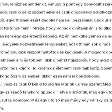
anok, lenéznek mindenkit. Amúgy a pont egy bonyolult szer
ra, csak a pénz számít nekik és csak angolokkal barátkozn
 együtt élnek ezért angolul nem kell beszélniük. Csak Brist
 tartanak fenn. Persze, hogy vannak kivételek én is találk
 nem egy szerethető népség. Az én munkahelyemen de másh
engyelek közvetítenek lengyeleket, hát ott nem sok almás
a románok, akik viszont nyitottak és kedvesek. A magyarok
eretnének élni és többen, akik a pénzt hajszolják, hogy maj
borzalmas kajára. Ja kérem az élet nem csak tejbegríz. Sose
karja őrizni az ember, akkor ezen nem is gondolkodik.
 vesz és csak Ő kell a fa alá /is/ Mariah Carrey szerint.Mé
gy sziszegő fénykard apunak, illetve a srácnak, még egy ut
sút is, komolyan!/ és egy utolsó meg mégy egy whisky az a
ám.