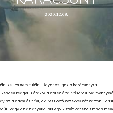
d meg az ESC gombot a bezáráshoz
2020.12.09.
élni kell és nem túlélni. Ugyanez igaz a karácsonyra.
kedden reggel 8 órakor a britek által vásárolt pia mennyis
gy az a bácsi és néni, aki reszkető kezekkel két karton Carls
edűt. Vagy az az anyuka, aki egy kisfiút vonszolt maga melle