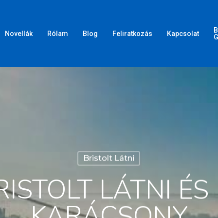
B
Novellák
Rólam
Blog
Feliratkozás
Kapcsolat
G
Bristolt Látni
RISTOLT LÁTNI ÉS 
KARÁCSONY