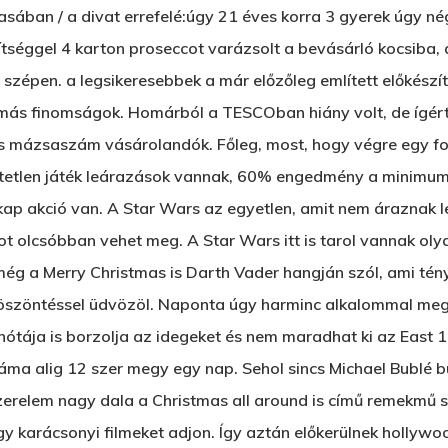
ában / a divat errefelé:úgy 21 éves korra 3 gyerek úgy nég
tséggel 4 karton proseccot varázsolt a bevásárló kocsiba, 
 szépen. a legsikeresebbek a már előzőleg említett előkészí
ás finomságok. Homárból a TESCOban hiány volt, de ígért
s mázsaszám vásárolandók. Főleg, most, hogy végre egy font
etlen játék leárazások vannak, 60% engedmény a minimum,
kap akció van. A Star Wars az egyetlen, amit nem áraznak l
kot olcsóbban vehet meg. A Star Wars itt is tarol vannak oly
 a Merry Christmas is Darth Vader hangján szól, ami tényl
öszöntéssel üdvözöl. Naponta úgy harminc alkalommal meg
ótája is borzolja az idegeket és nem maradhat ki az East 
áma alig 12 szer megy egy nap. Sehol sincs Michael Bublé 
erelem nagy dala a Christmas all around is című remekmű seh
y karácsonyi filmeket adjon. Így aztán előkerülnek hollywoo