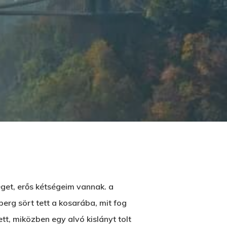
éget, erős kétségeim vannak. a
berg sört tett a kosarába, mit fog
tt, miközben egy alvó kislányt tolt