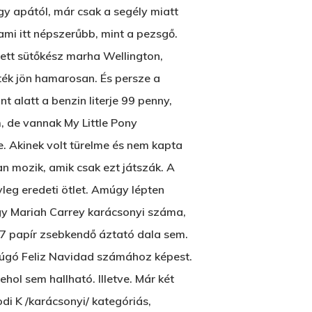
y apától, már csak a segély miatt
ami itt népszerűbb, mint a pezsgő.
tett sütőkész marha Wellington,
ék jön hamarosan. És persze a
 alatt a benzin literje 99 penny,
 de vannak My Little Pony
Wow Look At This!
e. Akinek volt türelme és nem kapta
an mozik, amik csak ezt játszák. A
This is an optional, highly
eg eredeti ötlet. Amúgy lépten
customizable off canvas area.
y Mariah Carrey karácsonyi száma,
17 papír zsebkendő áztató dala sem.
About Salient
búgó Feliz Navidad számához képest.
The Castle
ol sem hallható. Illetve. Már két
Unit 345
di K /karácsonyi/ kategóriás,