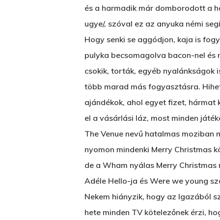
és a harmadik már domborodott a has
ugye/, szóval ez az anyuka némi segí
Hogy senki se aggódjon, kaja is fogy
pulyka becsomagolva bacon-nel és m
csokik, torták, egyéb nyalánkságok i
több marad más fogyasztásra. Hihet
ajándékok, ahol egyet fizet, hármat 
el a vásárlási láz, most minden játé
The Venue nevű hatalmas moziban még
nyomon mindenki Merry Christmas k
de a Wham nyálas Merry Christmas n
Adéle Hello-ja és Were we young sz
Nekem hiányzik, hogy az Igazából sz
hete minden TV kötelezőnek érzi, hog