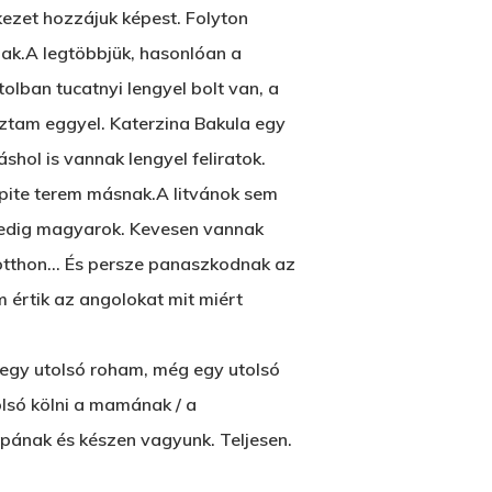
kezet hozzájuk képest. Folyton
ak.A legtöbbjük, hasonlóan a
olban tucatnyi lengyel bolt van, a
oztam eggyel. Katerzina Bakula egy
ol is vannak lengyel feliratok.
 pite terem másnak.A litvánok sem
 pedig magyarok. Kevesen vannak
d otthon… És persze panaszkodnak az
m értik az angolokat mit miért
g egy utolsó roham, még egy utolsó
olsó kölni a mamának / a
pának és készen vagyunk. Teljesen.