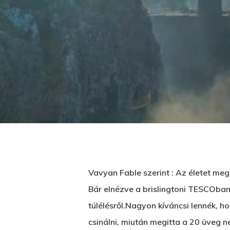
Üss egy entert a kereséshez, vagy nyom
Vavyan Fable szerint : Az életet meg
Bár elnézve a brislingtoni TESCOban 
túlélésről.Nagyon kíváncsi lennék, ho
csinálni, miután megitta a 20 üveg n