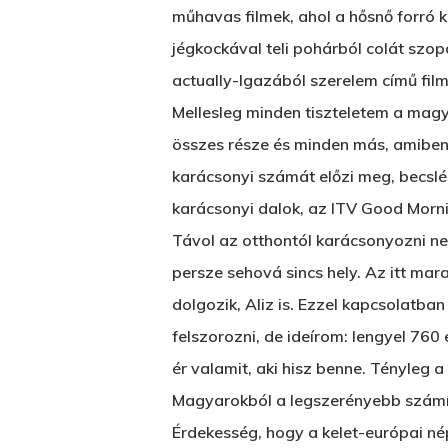
műhavas filmek, ahol a hősnő forró 
jégkockával teli pohárból colát szo
actually-Igazából szerelem című fi
Mellesleg minden tiszteletem a magya
összes része és minden más, amibe
karácsonyi számát előzi meg, becslés
karácsonyi dalok, az ITV Good Morni
Távol az otthontól karácsonyozni ne
persze sehová sincs hely. Az itt mar
dolgozik, Aliz is. Ezzel kapcsolatba
felszorozni, de ideírom: lengyel 760 
ér valamit, aki hisz benne. Tényleg 
Magyarokból a legszerényebb számít
Érdekesség, hogy a kelet-európai nép