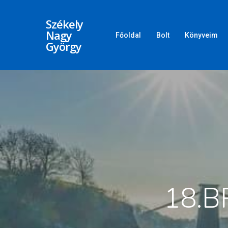
Székely
Nagy
Főoldal
Bolt
Könyveim
György
18.B