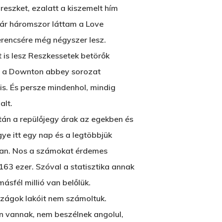
2500 Castle Dr
eszket, ezalatt a kiszemelt hím
Manhattan, NY
már háromszor láttam a Love
rencsére még négyszer lesz.
T:
+216 (0)40 3629 4753
t is lesz Reszkessetek betörők
E:
hello@themenectar.com
s a Downton abbey sorozat
is. És persze mindenhol, mindig
alt.
tán a repülőjegy árak az egekben és
ye itt egy nap és a legtöbbjük
niában. Nos a számokat érdemes
n 163 ezer. Szóval a statisztika annak
ásfél millió van belőlük.
szágok lakóit nem számoltuk.
en vannak, nem beszélnek angolul,