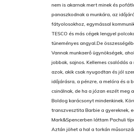
nem is akarnak mert minek és pofátl
panaszkodnak a munkára, az időjárás
fátyolosokhoz, egymással kommunikál,
TESCO és más cégek lengyel polcokat
tüneményes angyal.De összességében
Vannak munkaerő ügynökségek, ahol l
jobbak, sajnos. Kellemes csalódás 
azok, akik csak nyugodtan és jól sz
időjárásra, a pénzre, a melóra és a 
csinálnak, de ha a józan eszét meg a
Boldog karácsonyt mindenkinek. Körül
transzvesztita Barbie a gyereknek, e
Mark&Spencerben láttam Pachuli típu
Aztán jöhet a hal a torkán műsorsz