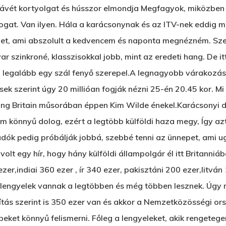
kávét kortyolgat és hússzor elmondja Megfagyok, miközben r
pogat. Van ilyen. Hála a karácsonynak és az ITV-nek eddig 
lmet, ami abszolult a kedvencem és naponta megnézném. Sze
r szinkroné, klasszisokkal jobb, mint az eredeti hang. De it
n legalább egy szál fenyő szerepel.A legnagyobb várakozá
ek szerint úgy 20 millióan fogják nézni 25-én 20.45 kor. Mi 
ng Britain műsorában éppen Kim Wilde énekel.Karácsonyi d
m könnyű dolog, ezért a legtöbb külföldi haza megy, Így az
adók pedig próbálják jobbá, szebbé tenni az ünnepet, ami ug
n volt egy hír, hogy hány külföldi állampolgár él itt Britan
ezer,indiai 360 ezer , ír 340 ezer, pakisztáni 200 ezer,litvá
a lengyelek vannak a legtöbben és még többen lesznek. Úgy m
ás szerint is 350 ezer van és akkor a Nemzetközösségi or
eket könnyű felismerni. Főleg a lengyeleket, akik rengeteg