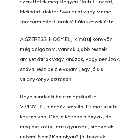
szerettétek meg Megyeri Norbit, Jozsót,
Melindát, doktor Swoldent vagy Morse
törzsőrmestert, örökké hálás eszek érte.
A SZERESS, HOGY ÉLJ! című új könyvön
még dolgozom, vannak újabb részek,
amiket átírok vagy kihúzok, vagy behúzok,
szóval lesz belőle valami, egy jó kis
villanykönyv biztosan!
Ugye mindenki beírta: április 6-a
VIVINYUFI, ajándék novella. Ez már szinte
készen van. Oké, a közepe hiányzik, de
meglesz az is. Igazi gyuriság, higgyetek
nekem. Nem? Komolyan? Jól teszitek!