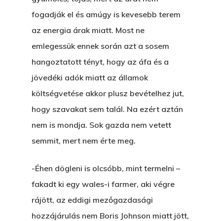
fogadják el és amúgy is kevesebb terem
az energia árak miatt. Most ne
emlegessük ennek során azt a sosem
hangoztatott tényt, hogy az áfa és a
jövedéki adók miatt az államok
költségvetése akkor plusz bevételhez jut,
hogy szavakat sem talál. Na ezért aztán
nem is mondja. Sok gazda nem vetett
semmit, mert nem érte meg.
-Éhen dögleni is olcsóbb, mint termelni –
fakadt ki egy wales-i farmer, aki végre
rájött, az eddigi mezőgazdasági
hozzájárulás nem Boris Johnson miatt jött,