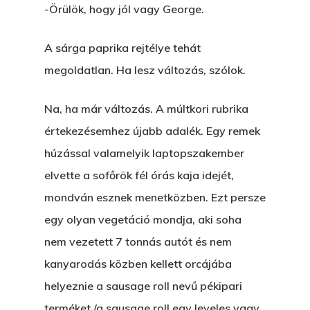
-Örülök, hogy jól vagy George.
A sárga paprika rejtélye tehát
megoldatlan. Ha lesz változás, szólok.
Na, ha már változás. A múltkori rubrika
értekezésemhez újabb adalék. Egy remek
húzással valamelyik laptopszakember
elvette a sofőrök fél órás kaja idejét,
mondván esznek menetközben. Ezt persze
egy olyan vegetáció mondja, aki soha
nem vezetett 7 tonnás autót és nem
kanyarodás közben kellett orcájába
helyeznie a sausage roll nevű pékipari
terméket /a sausage roll egy leveles vagy