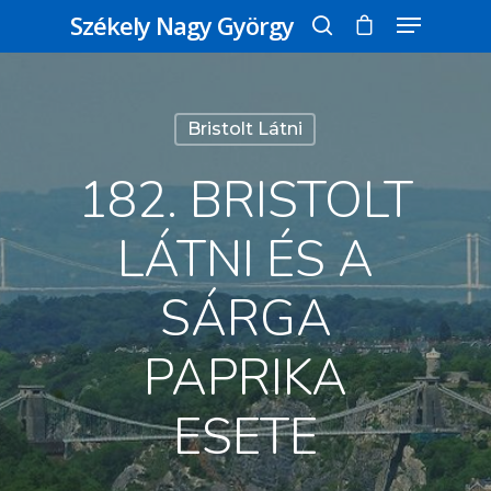
Székely Nagy György
Üss egy entert a kereséshez, vagy nyomd
Bristolt Látni
meg az ESC gombot a bezáráshoz
182. BRISTOLT
LÁTNI ÉS A
SÁRGA
PAPRIKA
ESETE