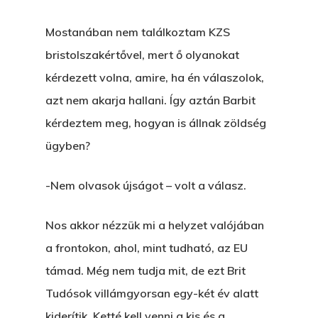
Mostanában nem találkoztam KZS
bristolszakértővel, mert ő olyanokat
kérdezett volna, amire, ha én válaszolok,
azt nem akarja hallani. Így aztán Barbit
kérdeztem meg, hogyan is állnak zöldség
ügyben?
-Nem olvasok újságot – volt a válasz.
Nos akkor nézzük mi a helyzet valójában
a frontokon, ahol, mint tudható, az EU
támad. Még nem tudja mit, de ezt Brit
Tudósok villámgyorsan egy-két év alatt
kiderítik. Ketté kell venni a kis és a