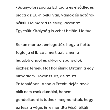
A Vér Nem Válik Vízzé
Eltojtuk Nyuszi
-Spanyolország az EU tagja és elsődleges
Feliratkozás
Bristolt Látni
piaca az EU-n belül van, vámok és határok
Egy Nyár
EGY LAKTANYÁT, ÖDÖ
Kapcsolat
nélkül. Ha marad felesleg, akkor az
Ajándék – Karácsonyi
A PESTIA
Egyesült Királyság is vehet belőle. Ha tud.
Bakker Gyuri
Történetek
Az Elveszett Fejezet
Sokan már azt emlegették, hogy a flotta
Hírek
Akkor És Ott
foglalja el Ibizát, mert azt ismeri a
legtöbb angol és akkor a spanyolok
Nem Szégyen Az
Wow Look At This!
észhez térnek. Hát hol élünk: Britannia egy
KI-BEJÁRAT
birodalom. Tökönszúrt, de az. Itt
This is an optional, highl
És Akkor A Balta
Britanniában. Anno a Brexit idején azok,
customizable off canvas 
akik nem csak dumálni, hanem
A Pitli
gondolkodni is tudnak megmondták, hogy
About Salient
Pofád, Az Van!
ez lesz a vége. Erre mondta Fésűnélküli