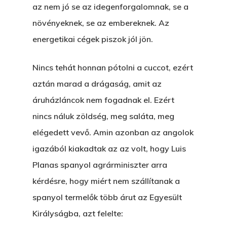
az nem jó se az idegenforgalomnak, se a
növényeknek, se az embereknek. Az
energetikai cégek piszok jól jön.
Nincs tehát honnan pótolni a cuccot, ezért
aztán marad a drágaság, amit az
Főoldal
áruházláncok nem fogadnak el. Ezért
nincs náluk zöldség, meg saláta, meg
Bolt
elégedett vevő. Amin azonban az angolok
Könyveim
igazából kiakadtak az az volt, hogy Luis
Planas spanyol agrárminiszter arra
Novellák
A Veszett Ügy
kérdésre, hogy miért nem szállítanak a
Szerelem És…
Rólam
Novellák
spanyol termelők több árut az Egyesült
Királyságba, azt felelte:
A Jóember
Álomszekrény
Blog