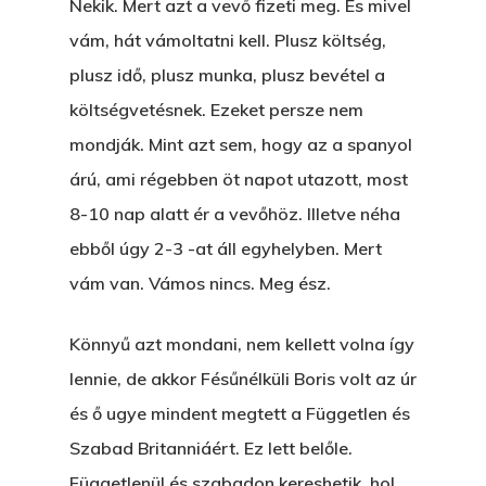
Nekik. Mert azt a vevő fizeti meg. És mivel
Egy Hitelt, Ödön?
vám, hát vámoltatni kell. Plusz költség,
ELMENT A VILLAMOS
plusz idő, plusz munka, plusz bevétel a
EGY BANKOT, ÖDÖN?
költségvetésnek. Ezeket persze nem
mondják. Mint azt sem, hogy az a spanyol
GYERE VELEM
árú, ami régebben öt napot utazott, most
KÖNYVESBOLTBA, ANY
8-10 nap alatt ér a vevőhöz. Illetve néha
A „BECSÜLETES” ÜGY
ebből úgy 2-3 -at áll egyhelyben. Mert
vám van. Vámos nincs. Meg ész.
Hogyan Tudta Feladni 
Egyházasmordízomad
Könnyű azt mondani, nem kellett volna így
Kartalherczeghy Aurél
lennie, de akkor Fésűnélküli Boris volt az úr
és ő ugye mindent megtett a Független és
Szabad Britanniáért. Ez lett belőle.
Függetlenül és szabadon kereshetik, hol