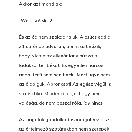
Akkor azt mondják:
-We also! Mi is!
És az ég nem szakad rájuk. A csúcs eddig
21 sofőr az udvaron, amint azt nézik,
hogy Nicole az ellenőr lány húzza a
ládákkal teli békát. És egyetlen harcos
angol férfi sem segít neki. Mert ugye nem
az ő dolguk. Abroncsot! Az egész végül is
statisztika. Mindenki tudja, hogy nem
valóság, de nem beszél róla, így nincs.
Az angolok gondolkodás módját /ez a szó
az értelmező szótárukban nem szerepel/