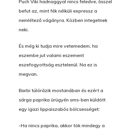
Puch Viki hadnaggyal nincs feledve, ősszel
befut az, mint fék nélküli expressz a
nemlétező vágányra. Közben integetnek
neki.
És még ki tudja mire vetemedem, ha
eszembe jut valami eszement
eszefogyottság esztelenül. Na ez is
megvan.
Barbi túlórázik mostanában és ezért a
sárga paprika ürügyén sms-ben küldött
egy igazi lippaiszabós bölcsességet:
-Ha nincs paprika, akkor tök mindegy a