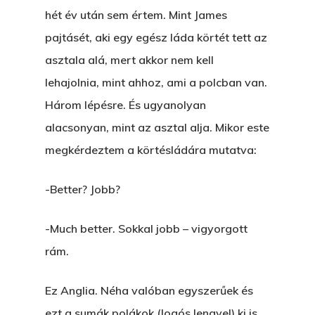
hét év után sem értem. Mint James
pajtásét, aki egy egész láda körtét tett az
asztala alá, mert akkor nem kell
lehajolnia, mint ahhoz, ami a polcban van.
Három lépésre. És ugyanolyan
alacsonyan, mint az asztal alja. Mikor este
megkérdeztem a körtésládára mutatva:
-Better? Jobb?
-Much better. Sokkal jobb – vigyorgott
rám.
Ez Anglia. Néha valóban egyszerűek és
ezt a sumák polákok (logós lengyel) ki is