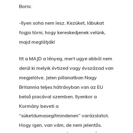
The Castle
Ment A Hűtlen
Boris:
Unit 345
Egy Be-Fektetést, Ödö
2500 Castle Dr
-Ilyen soha nem lesz. Kezüket, lábukat
Manhattan, NY
FELICITÁ
fogja törni, hogy kereskedjenek velünk,
majd meglátják!
Betli
T:
+216 (0)40 3629 475
E:
hello@themenectar.c
Egy Világbajnokságot,
Itt a MAJD a lényeg, mert ugye abból nem
derül ki melyik évtized vagy évszázad van
VOLT EGYSZER EGY KI
megjelölve. Jelen pillanatban Nagy
ÁRULÓ!
Britannia teljes hátrányban van az EU
belső piacával szemben. Ilyenkor a
A Kaszinó
Kormány beveti a
AZ IGAZI AJÁNDÉK
“süketdumasegítmindenen” varázslatot.
Párizs És Újra MI
Hogy igen, van vám, de nem jelentős.