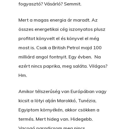
fogyasztó? Vásárló? Semmit.
Mert a magas energia ár maradt. Az
összes energetikai cég iszonyatos plusz
profitot könyvelt el és könyvel el még
most is. Csak a British Petrol majd 100
milliárd angol fontnyit. Egy évben. Na
ezért nincs paprika, meg saláta. Világos?
Hm.
Amikor télszerűség van Európában vagy
kicsit a lötyi alján Marokkó, Tunézia,
Egyiptom környékén, akkor csökken a
termés. Mert hideg van. Hidegebb.
Vacogó paradicsom meg nincs.