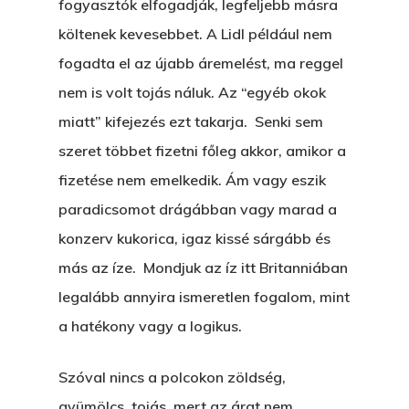
fogyasztók elfogadják, legfeljebb másra
költenek kevesebbet. A Lidl például nem
fogadta el az újabb áremelést, ma reggel
nem is volt tojás náluk. Az “egyéb okok
miatt” kifejezés ezt takarja. Senki sem
szeret többet fizetni főleg akkor, amikor a
fizetése nem emelkedik. Ám vagy eszik
paradicsomot drágábban vagy marad a
konzerv kukorica, igaz kissé sárgább és
más az íze. Mondjuk az íz itt Britanniában
legalább annyira ismeretlen fogalom, mint
a hatékony vagy a logikus.
Szóval nincs a polcokon zöldség,
gyümölcs, tojás, mert az árat nem