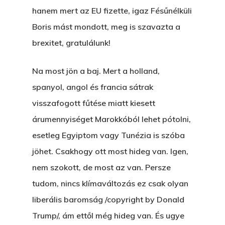
hanem mert az EU fizette, igaz Fésűnélküli
Boris mást mondott, meg is szavazta a
brexitet, gratulálunk!
Na most jön a baj. Mert a holland,
spanyol, angol és francia sátrak
visszafogott fűtése miatt kiesett
árumennyiséget Marokkóból lehet pótolni,
esetleg Egyiptom vagy Tunézia is szóba
jöhet. Csakhogy ott most hideg van. Igen,
nem szokott, de most az van. Persze
tudom, nincs klímaváltozás ez csak olyan
liberális baromság /copyright by Donald
Trump/, ám ettől még hideg van. És ugye