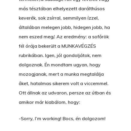
más tésztában elhelyezett darálthúsos
keverék, sok zsírral, semmilyen ízzel,
általában melegen jobb, hidegen jobb, ha
nem eszed meg/. Az eredmény: a sofőrök
fél órája bekerült a MUNKAVÉGZÉS
rubrikában. Igen, jól gondoljátok, nem
dolgoznak. Én mondtam ugyan, hogy
mozogjanak, mert a munka megtalálja
őket, hatalmas sikerem volt a viccemmel.
Ott állnak az udvaron, persze az útban és
amikor már kiabálom, hogy:
-Sorry, I’m working! Bocs, én dolgozom!