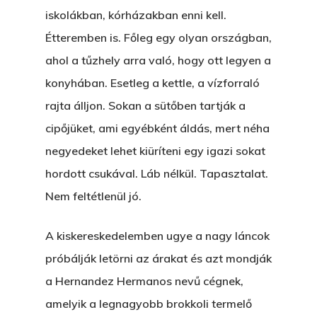
iskolákban, kórházakban enni kell.
Étteremben is. Főleg egy olyan országban,
ahol a tűzhely arra való, hogy ott legyen a
konyhában. Esetleg a kettle, a vízforraló
rajta álljon. Sokan a sütőben tartják a
cipőjüket, ami egyébként áldás, mert néha
negyedeket lehet kiüríteni egy igazi sokat
hordott csukával. Láb nélkül. Tapasztalat.
Nem feltétlenül jó.
A kiskereskedelemben ugye a nagy láncok
próbálják letörni az árakat és azt mondják
a Hernandez Hermanos nevű cégnek,
amelyik a legnagyobb brokkoli termelő