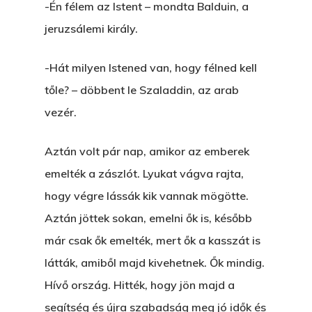
-Én félem az Istent – mondta Balduin, a
jeruzsálemi király.
-Hát milyen Istened van, hogy félned kell
tőle? – döbbent le Szaladdin, az arab
vezér.
Aztán volt pár nap, amikor az emberek
emelték a zászlót. Lyukat vágva rajta,
hogy végre lássák kik vannak mögötte.
Aztán jöttek sokan, emelni ők is, később
már csak ők emelték, mert ők a kasszát is
látták, amiből majd kivehetnek. Ők mindig.
Hívő ország. Hitték, hogy jön majd a
segítség és újra szabadság meg jó idők és