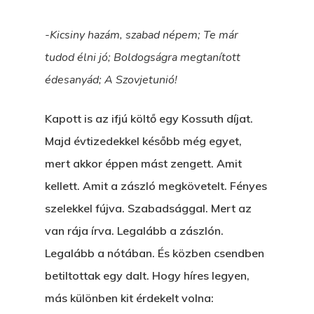
-Kicsiny hazám, szabad népem; Te már
tudod élni jó; Boldogságra megtanított
édesanyád; A Szovjetunió!
Kapott is az ifjú költő egy Kossuth díjat.
Majd évtizedekkel később még egyet,
mert akkor éppen mást zengett. Amit
kellett. Amit a zászló megkövetelt. Fényes
szelekkel fújva. Szabadsággal. Mert az
van rája írva. Legalább a zászlón.
Legalább a nótában. És közben csendben
betiltottak egy dalt. Hogy híres legyen,
más különben kit érdekelt volna: