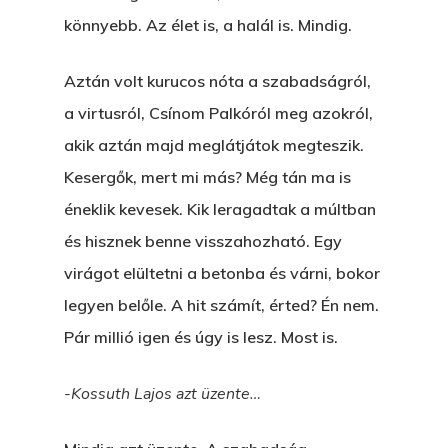
könnyebb. Az élet is, a halál is. Mindig.
Aztán volt kurucos nóta a szabadságról,
a virtusról, Csínom Palkóról meg azokról,
akik aztán majd meglátjátok megteszik.
Kesergők, mert mi más? Még tán ma is
éneklik kevesek. Kik leragadtak a múltban
és hisznek benne visszahozható. Egy
virágot elültetni a betonba és várni, bokor
legyen belőle. A hit számít, érted? Én nem.
Pár millió igen és úgy is lesz. Most is.
-Kossuth Lajos azt üzente…