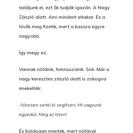
KÖNYVESBOLTBA, ANY
találjunk el, ezt ők tudják igazán. A Nagy
A „BECSÜLETES” ÜGY
Zászló alatt. Ami mindent eltakar. És a
hívők meg fizetik, mert a kassza egyre
Hogyan Tudta Feladni 
nagyobb.
Egyházasmordízomad
Kartalherczeghy Aurél
Így megy ez.
Vannak nótáink, himnuszaink. Sok. Már a
nagy keresztes zászló alatt is zokogva
énekelték:
-Nincsen senki ki segítsen; Mi vagyunk
egyedül; Meg az Isten!
És boldogan mentek, mert nótával