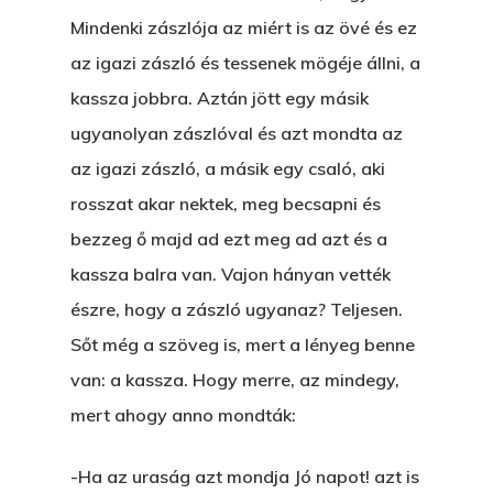
Mindenki zászlója az miért is az övé és ez
az igazi zászló és tessenek mögéje állni, a
kassza jobbra. Aztán jött egy másik
ugyanolyan zászlóval és azt mondta az
az igazi zászló, a másik egy csaló, aki
rosszat akar nektek, meg becsapni és
bezzeg ő majd ad ezt meg ad azt és a
kassza balra van. Vajon hányan vették
észre, hogy a zászló ugyanaz? Teljesen.
Sőt még a szöveg is, mert a lényeg benne
van: a kassza. Hogy merre, az mindegy,
mert ahogy anno mondták:
-Ha az uraság azt mondja Jó napot! azt is