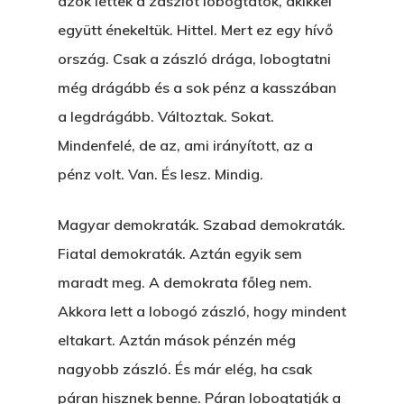
azok lettek a zászlót lobogtatók, akikkel
együtt énekeltük. Hittel. Mert ez egy hívő
ország. Csak a zászló drága, lobogtatni
még drágább és a sok pénz a kasszában
a legdrágább. Változtak. Sokat.
Mindenfelé, de az, ami irányított, az a
pénz volt. Van. És lesz. Mindig.
Magyar demokraták. Szabad demokraták.
Fiatal demokraták. Aztán egyik sem
maradt meg. A demokrata főleg nem.
Akkora lett a lobogó zászló, hogy mindent
eltakart. Aztán mások pénzén még
nagyobb zászló. És már elég, ha csak
páran hisznek benne. Páran lobogtatják a