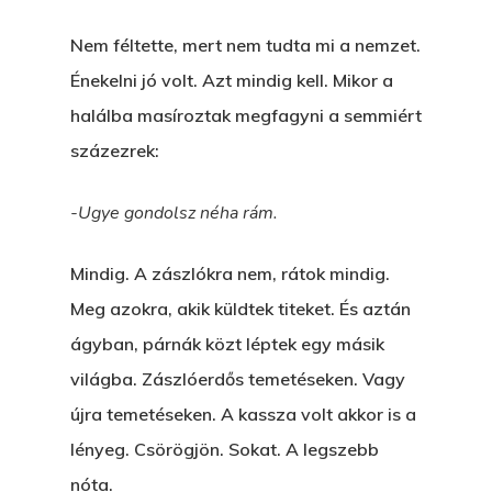
Nem féltette, mert nem tudta mi a nemzet.
Énekelni jó volt. Azt mindig kell. Mikor a
halálba masíroztak megfagyni a semmiért
százezrek:
-Ugye gondolsz néha rám.
Mindig. A zászlókra nem, rátok mindig.
Meg azokra, akik küldtek titeket. És aztán
ágyban, párnák közt léptek egy másik
világba. Zászlóerdős temetéseken. Vagy
újra temetéseken. A kassza volt akkor is a
lényeg. Csörögjön. Sokat. A legszebb
nóta.