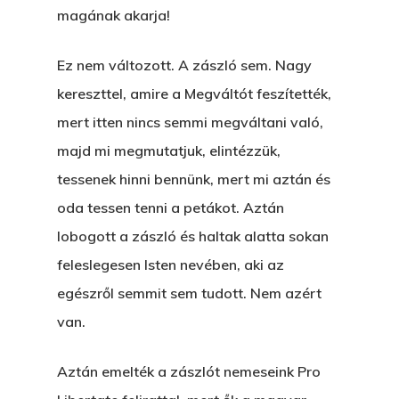
magának akarja!
Ez nem változott. A zászló sem. Nagy
kereszttel, amire a Megváltót feszítették,
mert itten nincs semmi megváltani való,
majd mi megmutatjuk, elintézzük,
tessenek hinni bennünk, mert mi aztán és
oda tessen tenni a petákot. Aztán
lobogott a zászló és haltak alatta sokan
feleslegesen Isten nevében, aki az
egészről semmit sem tudott. Nem azért
van.
Aztán emelték a zászlót nemeseink Pro