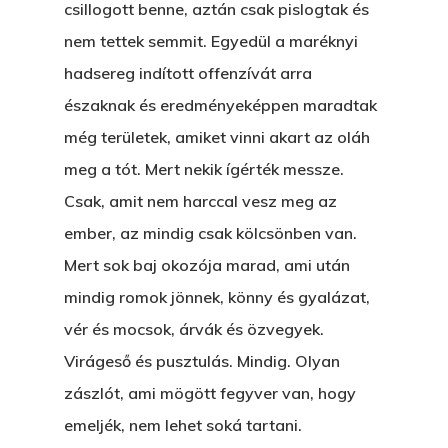
csillogott benne, aztán csak pislogtak és
nem tettek semmit. Egyedül a maréknyi
hadsereg indított offenzívát arra
északnak és eredményeképpen maradtak
még területek, amiket vinni akart az oláh
meg a tót. Mert nekik ígérték messze.
Csak, amit nem harccal vesz meg az
ember, az mindig csak kölcsönben van.
Mert sok baj okozója marad, ami után
mindig romok jönnek, könny és gyalázat,
vér és mocsok, árvák és özvegyek.
Virágeső és pusztulás. Mindig. Olyan
zászlót, ami mögött fegyver van, hogy
emeljék, nem lehet soká tartani.