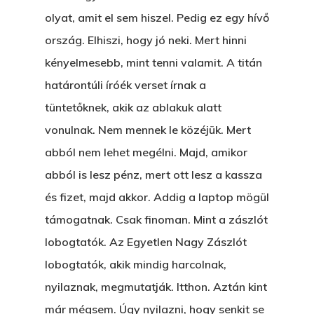
E:
hello@themenectar.c
Egy Világbajnokságot,
olyat, amit el sem hiszel. Pedig ez egy hívő
ország. Elhiszi, hogy jó neki. Mert hinni
VOLT EGYSZER EGY KI
kényelmesebb, mint tenni valamit. A titán
ÁRULÓ!
határontúli íróék verset írnak a
tüntetőknek, akik az ablakuk alatt
A Kaszinó
vonulnak. Nem mennek le közéjük. Mert
AZ IGAZI AJÁNDÉK
abból nem lehet megélni. Majd, amikor
Párizs És Újra MI
abból is lesz pénz, mert ott lesz a kassza
és fizet, majd akkor. Addig a laptop mögül
Egy Hitelt, Ödön?
támogatnak. Csak finoman. Mint a zászlót
ELMENT A VILLAMOS
lobogtatók. Az Egyetlen Nagy Zászlót
EGY BANKOT, ÖDÖN?
lobogtatók, akik mindig harcolnak,
nyilaznak, megmutatják. Itthon. Aztán kint
GYERE VELEM
már mégsem. Úgy nyilazni, hogy senkit se