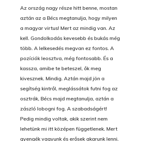
Az ország nagy része hitt benne, mostan
aztán az a Bécs megtanulja, hogy milyen
a magyar virtus! Mert az mindig van. Az
kell. Gondolkodás kevesebb és bukás még
több. A lelkesedés megvan ez fontos. A
pozíciók leosztva, még fontosabb. És a
kassza, amibe te beteszel, ők meg
kivesznek. Mindig. Aztán majd jön a
segítség kintről, meglássátok futni fog az
osztrák, Bécs majd megtanulja, aztán a
zászló lobogni fog. A szabadságért!
Pedig mindig voltak, akik szerint nem
lehetünk mi itt középen függetlenek. Mert
gyengék vagyunk és erősek akarunk lenni.