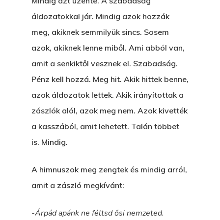
Mindig azt üzente. A szabadság
áldozatokkal jár. Mindig azok hozzák
meg, akiknek semmilyük sincs. Sosem
azok, akiknek lenne miből. Ami abból van,
amit a senkiktől vesznek el. Szabadság.
Pénz kell hozzá. Meg hit. Akik hittek benne,
azok áldozatok lettek. Akik irányítottak a
zászlók alól, azok meg nem. Azok kivették
a kasszából, amit lehetett. Talán többet
is. Mindig.
A himnuszok meg zengtek és mindig arról,
amit a zászló megkívánt:
-Árpád apánk ne féltsd ősi nemzeted.