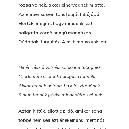
rózsa volnék, akkor elhervadnék miatta.
Az ember sosem tanul saját hibájából.
Elérték, megint, hogy mindenki ezt
hallgatta zörgő hangú magnókon.
Dúdolták, fütyülték. A mi himnuszunk lett.
Ha én zászló volnék, sohasem lobognék,
Mindenféle szélnek haragosa lennék,
Akkor lennék boldog, ha kifeszítenének,
S nem lennék játéka mindenféle szélnek
.
Aztán hittük, eljött az idő, amikor soha
többé nem kell ezt énekelnünk, mert hát