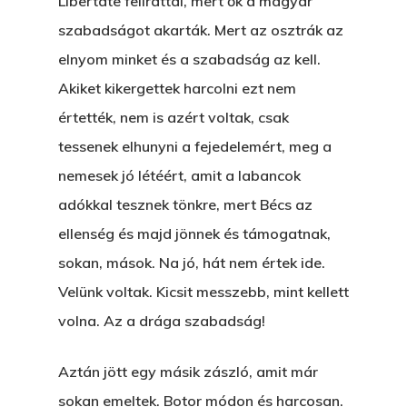
Libertate felirattal, mert ők a magyar
szabadságot akarták. Mert az osztrák az
elnyom minket és a szabadság az kell.
Akiket kikergettek harcolni ezt nem
értették, nem is azért voltak, csak
tessenek elhunyni a fejedelemért, meg a
nemesek jó létéért, amit a labancok
adókkal tesznek tönkre, mert Bécs az
ellenség és majd jönnek és támogatnak,
sokan, mások. Na jó, hát nem értek ide.
Velünk voltak. Kicsit messzebb, mint kellett
volna. Az a drága szabadság!
Aztán jött egy másik zászló, amit már
sokan emeltek. Botor módon és harcosan.