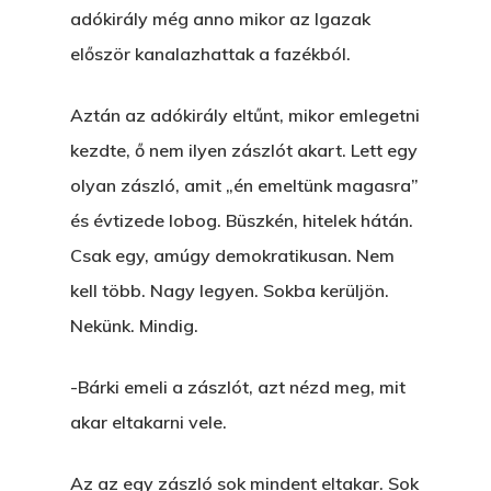
Hírek
adókirály még anno mikor az Igazak
Akkor És Ott
először kanalazhattak a fazékból.
Nem Szégyen Az
Wow Look At This!
Aztán az adókirály eltűnt, mikor emlegetni
KI-BEJÁRAT
This is an optional, highl
kezdte, ő nem ilyen zászlót akart. Lett egy
És Akkor A Balta
customizable off canvas 
olyan zászló, amit „én emeltünk magasra”
és évtizede lobog. Büszkén, hitelek hátán.
A Pitli
Csak egy, amúgy demokratikusan. Nem
About Salient
Pofád, Az Van!
kell több. Nagy legyen. Sokba kerüljön.
The Castle
Ment A Hűtlen
Nekünk. Mindig.
Unit 345
Egy Be-Fektetést, Ödö
2500 Castle Dr
-Bárki emeli a zászlót, azt nézd meg, mit
Manhattan, NY
FELICITÁ
akar eltakarni vele.
Betli
T:
+216 (0)40 3629 475
Az az egy zászló sok mindent eltakar. Sok