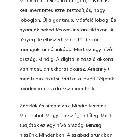
Már nem érdekes, ki lobogtatja. Nem is
kell, mert bitek ezrei biztosítják, hogy
lobogjon. Új algoritmus. Másfelé lobog. És
nyomják neked fészen-instán-tiktakon. A
lényeg: te elhiszed. Minél többször
mondják, annál inkább. Mert ez egy hívő
ország. Mindig. A digitális zászló akkora
van most, amekkorát akarsz. Amennyit
meg tudsz fizetni. Virítsd a lóvét! Féljetek
mindennap és a kassza megtelik.
Zászlók és himnuszok. Mindig lesznek.
Mindenhol. Magyarországon főleg. Mert
tudjátok ez egy hívő ország. Mindig
hiszünk. Mindenben. A szabad grundban