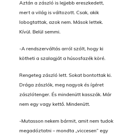
Főoldal
Aztán a zászló is lejjebb ereszkedett,
mert a világ is változott. Csak, akik
Bolt
lobogtattak, azok nem. Mások lettek.
Kívül. Belül semmi.
Könyveim
Novellák
-A rendszerváltás arról szólt, hogy ki
A Veszett Ügy
kötheti a szalagját a húsosfazék köré.
Szerelem És…
Rólam
Novellák
Rengeteg zászló lett. Sokat bontottak ki.
A Jóember
Álomszekrény
Blog
Drága zászlók, meg nagyok és ígéret
A Vér Nem Válik Vízzé
Eltojtuk Nyuszi
Feliratkozás
zászlótenger. És mindenütt kasszák. Már
Bristolt Látni
Egy Nyár
nem egy vagy kettő. Mindenütt.
EGY LAKTANYÁT, ÖDÖ
Kapcsolat
Ajándék – Karácsonyi
A PESTIA
-Mutasson nekem bármit, amit nem tudok
Bakker Gyuri
Történetek
megadóztatni – mondta „viccesen” egy
Az Elveszett Fejezet