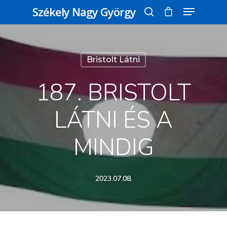
Székely Nagy György
Üss egy entert a kereséshez, vagy nyomd
Bristolt Látni
meg az ESC gombot a bezáráshoz
187. BRISTOLT
LÁTNI ÉS A
MINDIG
2023.07.08.