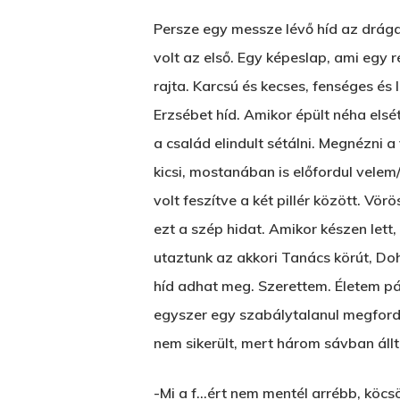
Persze egy messze lévő híd az drága
volt az első. Egy képeslap, ami egy 
rajta. Karcsú és kecses, fenséges és
Erzsébet híd. Amikor épült néha els
a család elindult sétálni. Megnézni a
kicsi, mostanában is előfordul vele
volt feszítve a két pillér között. Vö
ezt a szép hidat. Amikor készen let
utaztunk az akkori Tanács körút, Do
híd adhat meg. Szerettem. Életem pár
egyszer egy szabálytalanul megfordul
nem sikerült, mert három sávban állt
-Mi a f…ért nem mentél arrébb, köcsö