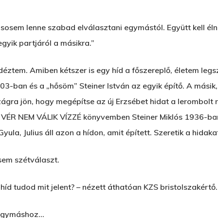
 sosem lenne szabad elválasztani egymástól. Együtt kell éln
gyik partjáról a másikra.”
ztem. Amiben kétszer is egy híd a főszereplő, életem legs
903-ban és a „hősöm” Steiner István az egyik építő. A másik
gra jön, hogy megépítse az új Erzsébet hidat a lerombolt rég
 A VÉR NEM VÁLIK VÍZZÉ könyvemben Steiner Miklós 1936-ba
la, Julius áll azon a hídon, amit épített. Szeretik a hidaka
sem szétválaszt.
íd tudod mit jelent? – nézett áthatóan KZS bristolszakértő.
 egymáshoz…