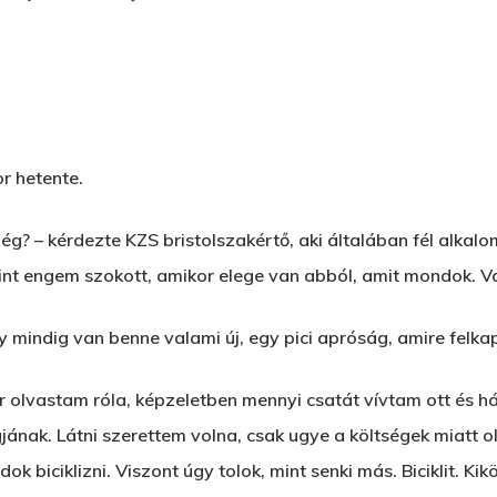
r hetente.
? – kérdezte KZS bristolszakértő, aki általában fél alkalo
 mint engem szokott, amikor elege van abból, amit mondok. 
mindig van benne valami új, egy pici apróság, amire felkap
r olvastam róla, képzeletben mennyi csatát vívtam ott és h
ának. Látni szerettem volna, csak ugye a költségek miatt ol
ok biciklizni. Viszont úgy tolok, mint senki más. Biciklit. Ki