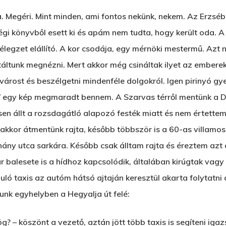
. Megéri. Mint minden, ami fontos nekünk, nekem. Az Erzséb
régi könyvből esett ki és apám nem tudta, hogy került oda. A
 lélegzet elállító. A kor csodája, egy mérnöki mestermű. Azt
étáltunk megnézni. Mert akkor még csináltak ilyet az ember
 várost és beszélgetni mindenféle dolgokról. Igen pirinyó gy
m/ egy kép megmaradt bennem. A Szarvas térről mentünk a Du
rösen állt a rozsdagátló alapozó festék miatt és nem értettem 
t, akkor átmentünk rajta, később többször is a 60-as villam
hány utca sarkára. Később csak álltam rajta és éreztem azt 
 balesete is a hídhoz kapcsolódik, általában kirúgtak vagy k
ó taxis az autóm hátsó ajtaján keresztül akarta folytatni a
unk egyhelyben a Hegyalja út felé:
g? – köszönt a vezető, aztán jött több taxis is segíteni ig