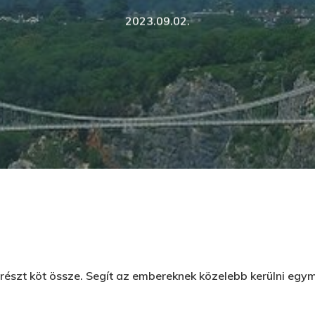
2023.09.02.
d meg az ESC gombot a bezáráshoz
t részt köt össze. Segít az embereknek közelebb kerülni egy