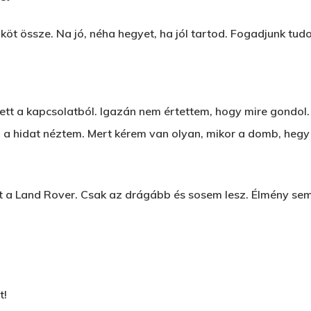
öt össze. Na jó, néha hegyet, ha jól tartod. Fogadjunk tudod
pett a kapcsolatból. Igazán nem értettem, hogy mire gondol.
 a hidat néztem. Mert kérem van olyan, mikor a domb, hegy
t a Land Rover. Csak az drágább és sosem lesz. Élmény sem
t!