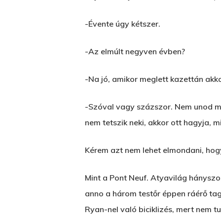
-Évente úgy kétszer.
-Az elmúlt negyven évben?
-Na jó, amikor meglett kazettán akko
-Szóval vagy százszor. Nem unod még
nem tetszik neki, akkor ott hagyja,
Kérem azt nem lehet elmondani, hogy 
Mint a Pont Neuf. Atyavilág hányszo
anno a három testőr éppen ráérő tagj
Ryan-nel való biciklizés, mert nem tud