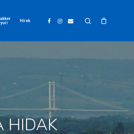
akker
Hírek
yuri
A HIDAK