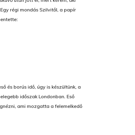
küvő után jött el, mert kérem, aki
gy régi mondás Szilvitől, a papír
entette:
ő és borús idő, úgy is készültünk, a
gmelegebb időszak Londonban. Eső
 megnézni, ami mozgatta a felemelkedő