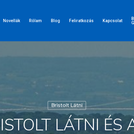
B
Novellák
Rólam
Blog
Feliratkozás
Kapcsolat
G
Bristolt Látni
RISTOLT LÁTNI ÉS 