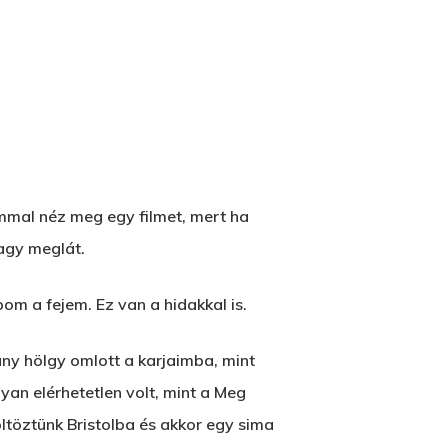
mmal néz meg egy filmet, mert ha
Vagy meglát.
om a fejem. Ez van a hidakkal is.
ány hölgy omlott a karjaimba, mint
yan elérhetetlen volt, mint a Meg
költöztünk Bristolba és akkor egy sima