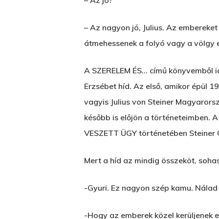
– Az jó?
– Az nagyon jó, Julius. Az embereket
átmehessenek a folyó vagy a völgy e
A SZERELEM ÉS… című könyvemből idé
Erzsébet híd. Az első, amikor épül 1
vagyis Julius von Steiner Magyarorszá
később is előjön a történeteimben.
VESZETT ÜGY történetében Steiner Gyu
Mert a híd az mindig összeköt, soha
-Gyuri. Ez nagyon szép kamu. Nálad h
-Hogy az emberek közel kerüljenek