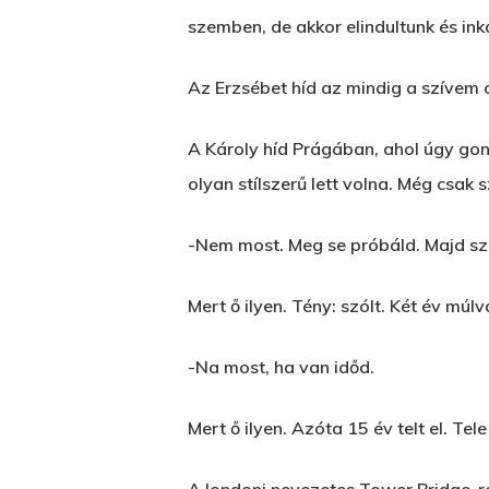
szemben, de akkor elindultunk és i
Az Erzsébet híd az mindig a szívem cs
A Károly híd Prágában, ahol úgy gon
olyan stílszerű lett volna. Még csa
-Nem most. Meg se próbáld. Majd sz
Mert ő ilyen. Tény: szólt. Két év múlv
-Na most, ha van időd.
Mert ő ilyen. Azóta 15 év telt el. Te