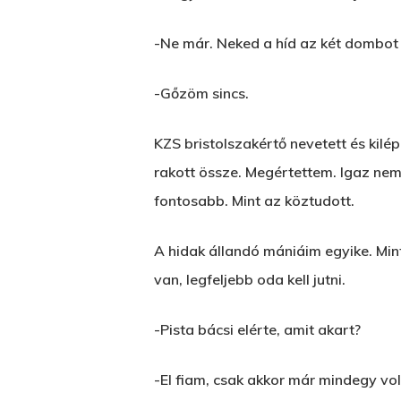
-Ne már. Neked a híd az két dombot k
-Gőzöm sincs.
KZS bristolszakértő nevetett és kilé
rakott össze. Megértettem. Igaz nem
fontosabb. Mint az köztudott.
A hidak állandó mániáim egyike. Min
van, legfeljebb oda kell jutni.
-Pista bácsi elérte, amit akart?
-El fiam, csak akkor már mindegy vol