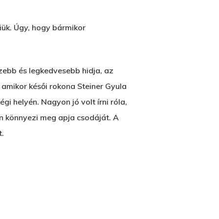
iük. Úgy, hogy bármikor
zebb és legkedvesebb hidja, az
, amikor késői rokona Steiner Gyula
i helyén. Nagyon jó volt írni róla,
n könnyezi meg apja csodáját. A
t.