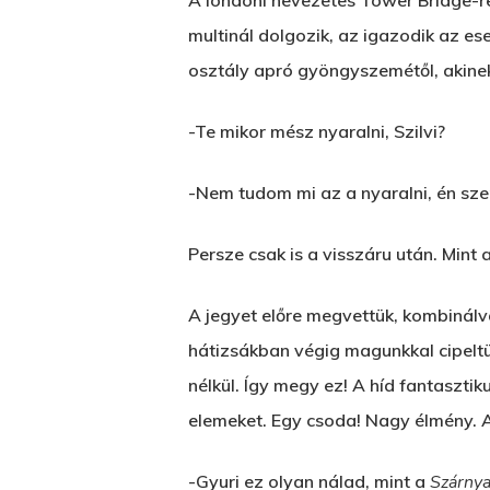
A londoni nevezetes Tower Bridge-re 
multinál dolgozik, az igazodik az e
osztály apró gyöngyszemétől, akinek
-Te mikor mész nyaralni, Szilvi?
-Nem tudom mi az a nyaralni, én sz
Persze csak is a visszáru után. Mint 
A jegyet előre megvettük, kombinálva
hátizsákban végig magunkkal cipelt
nélkül. Így megy ez! A híd fantaszti
elemeket. Egy csoda! Nagy élmény. A
-Gyuri ez olyan nálad, mint a
Szárnya