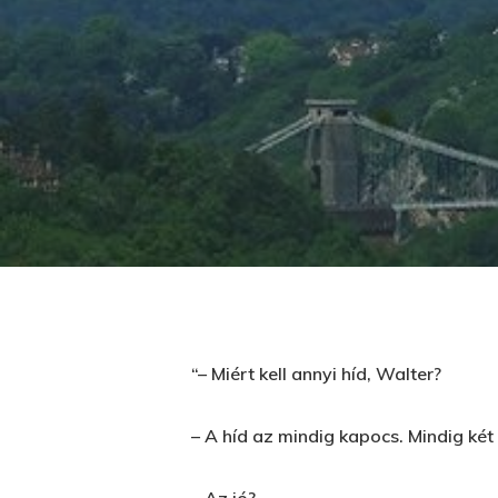
“– Miért kell annyi híd, Walter?
Üss egy entert a kereséshez, vagy nyom
– A híd az mindig kapocs. Mindig ké