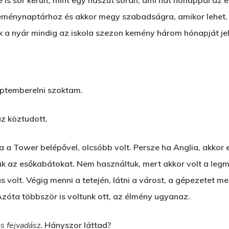
is sor került, mint egy nászút során, ami hat hónappal az es
seménynaptárhoz és akkor megy szabadságra, amikor lehet. E
 a nyár mindig az iskola szezon kemény három hónapját jel
eptemberelni szoktam.
az köztudott.
 a Tower belépővel, olcsóbb volt. Persze ha Anglia, akkor es
ük az esőkabátokat. Nem használtuk, mert akkor volt a le
kus volt. Végig menni a tetején, látni a várost, a gépezetet
zóta többször is voltunk ott, az élmény ugyanaz.
s fejvadász
. Hányszor láttad?