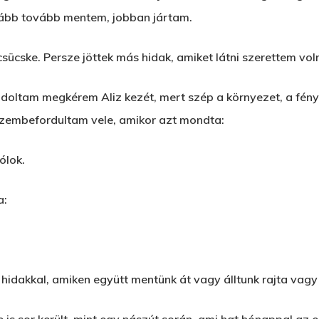
nkább tovább mentem, jobban jártam.
ücske. Persze jöttek más hidak, amiket látni szerettem volna
doltam megkérem Aliz kezét, mert szép a környezet, a fénye
k szembefordultam vele, amikor azt mondta:
ólok.
a:
le hidakkal, amiken együtt mentünk át vagy álltunk rajta vag