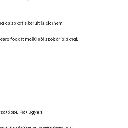
2500 Castle Dr
Manhattan, NY
 és sokat sikerült is elérnem.
T:
+216 (0)40 3629 4753
sre fogott mellű női szobor alaknál,
E:
hello@themenectar.com
y satöbbi. Hát ugye?!