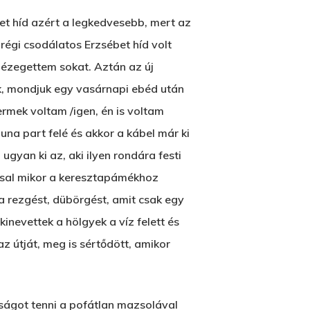
et híd azért a legkedvesebb, mert az
 régi csodálatos Erzsébet híd volt
 nézegettem sokat. Aztán az új
ek, mondjuk egy vasárnapi ebéd után
ermek voltam /igen, én is voltam
na part felé és akkor a kábel már ki
Wow Look At This!
ugyan ki az, aki ilyen rondára festi
ossal mikor a keresztapámékhoz
This is an optional, highly
a rezgést, dübörgést, amit csak egy
customizable off canvas area.
inevettek a hölgyek a víz felett és
z útját, meg is sértődött, amikor
About Salient
The Castle
Unit 345
azságot tenni a pofátlan mazsolával