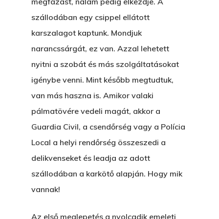
megfázást, nálam pedig elkezdje. A
szállodában egy csippel ellátott
karszalagot kaptunk. Mondjuk
narancssárgát, ez van. Azzal lehetett
nyitni a szobát és más szolgáltatásokat
igénybe venni. Mint később megtudtuk,
van más haszna is. Amikor valaki
pálmatövére vedeli magát, akkor a
Guardia Civil, a csendőrség vagy a Polícia
Local a helyi rendőrség összeszedi a
delikvenseket és leadja az adott
szállodában a karkötő alapján. Hogy mik
vannak!
Főoldal
Az első meglepetés a nyolcadik emeleti