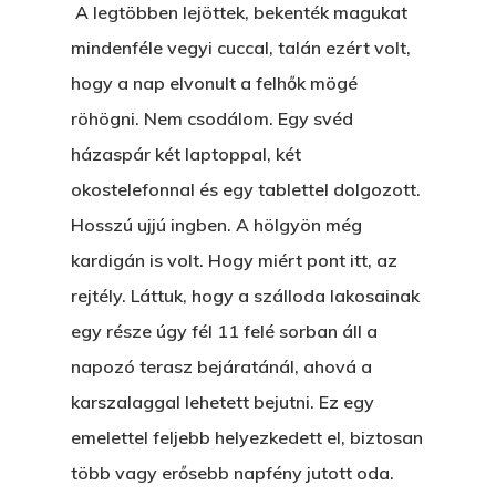
A legtöbben lejöttek, bekenték magukat
mindenféle vegyi cuccal, talán ezért volt,
hogy a nap elvonult a felhők mögé
röhögni. Nem csodálom. Egy svéd
házaspár két laptoppal, két
okostelefonnal és egy tablettel dolgozott.
Hosszú ujjú ingben. A hölgyön még
kardigán is volt. Hogy miért pont itt, az
rejtély. Láttuk, hogy a szálloda lakosainak
egy része úgy fél 11 felé sorban áll a
napozó terasz bejáratánál, ahová a
karszalaggal lehetett bejutni. Ez egy
emelettel feljebb helyezkedett el, biztosan
több vagy erősebb napfény jutott oda.