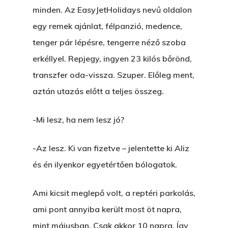
minden. Az EasyJetHolidays nevű oldalon
egy remek ajánlat, félpanzió, medence,
tenger pár lépésre, tengerre néző szoba
erkéllyel. Repjegy, ingyen 23 kilós bőrönd,
transzfer oda-vissza. Szuper. Előleg ment,
aztán utazás előtt a teljes összeg.
-Mi lesz, ha nem lesz jó?
-Az lesz. Ki van fizetve – jelentette ki Aliz
és én ilyenkor egyetértően bólogatok.
Ami kicsit meglepő volt, a reptéri parkolás,
ami pont annyiba került most öt napra,
mint májusban. Csak akkor 10 napra. Így