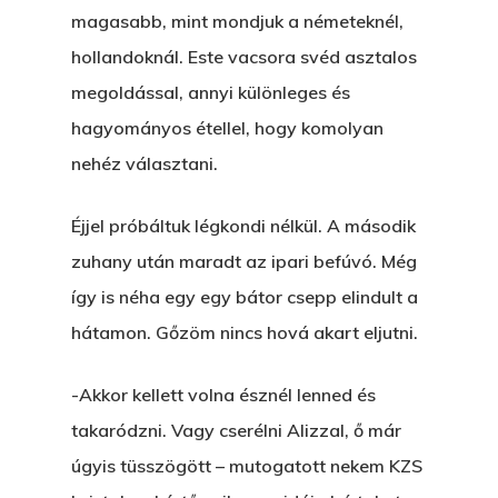
VOLT EGYSZER EGY KI
magasabb, mint mondjuk a németeknél,
ÁRULÓ!
hollandoknál. Este vacsora svéd asztalos
megoldással, annyi különleges és
A Kaszinó
hagyományos étellel, hogy komolyan
AZ IGAZI AJÁNDÉK
nehéz választani.
Párizs És Újra MI
Éjjel próbáltuk légkondi nélkül. A második
Egy Hitelt, Ödön?
zuhany után maradt az ipari befúvó. Még
így is néha egy egy bátor csepp elindult a
ELMENT A VILLAMOS
hátamon. Gőzöm nincs hová akart eljutni.
EGY BANKOT, ÖDÖN?
-Akkor kellett volna észnél lenned és
GYERE VELEM
takaródzni. Vagy cserélni Alizzal, ő már
KÖNYVESBOLTBA, ANY
úgyis tüsszögött – mutogatott nekem KZS
A „BECSÜLETES” ÜGY