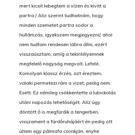
mert kicsit lebegtem a vízen és kivitt a
partra / Aliz szerint tudhatnám, hogy
minden szemetet partra sodor a
hullámzás, igyekszem megjegyezni/, ahol
nem tudtam rendesen lábra állni, ezért
visszaúsztam, amíg a tekintélyemnek
megfelelő nagyság megvolt. Lefelé.
Komolyan klassz érzés, azt éreztem,
valaki permetezi rám a vizet, pedig nem.
Esett. Ez némileg csökkentette a lubickolás
utáni napozás lehetőségét. Aliz úgy
döntött ő is megfürdik a tengerben,
visszament a fürdőruhájáért én pedig ott
ültem egy pálmafa csonkján, enyhe