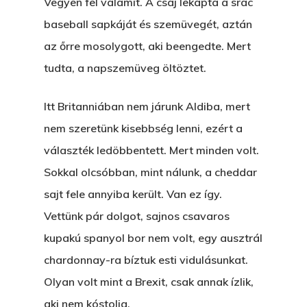
Vegyen fel valamit. A csaj lekapta a srác
baseball sapkáját és szemüvegét, aztán
az őrre mosolygott, aki beengedte. Mert
tudta, a napszemüveg öltöztet.
Itt Britanniában nem járunk Aldiba, mert
nem szeretünk kisebbség lenni, ezért a
választék ledöbbentett. Mert minden volt.
Sokkal olcsóbban, mint nálunk, a cheddar
sajt fele annyiba került. Van ez így.
Vettünk pár dolgot, sajnos csavaros
kupakú spanyol bor nem volt, egy ausztrál
chardonnay-ra bíztuk esti vidulásunkat.
Olyan volt mint a Brexit, csak annak ízlik,
aki nem kóstolja.