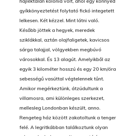
hajléktalan kolónia volt, ahol egy könnyed
gyíkkönyeztetést folytató fickó integetett
lelkesen. Két kézzel. Mint látni való.
Később jöttek a hegyek, meredek
sziklákkal, aztán olajfaligetek, kavicsos
sárga talajjal, völgyekben megbúvó
városokkal. És 13 alagút. Amelyikből az
egyik 3 kilométer hosszú és egy 20 km/óra
sebességű vasúttal végtelennek tűnt.
Amikor megérkeztünk, átzúdultunk a
villamosra, ami különleges szerkezet,
mellesleg Londonban készült, anno.
Rengeteg ház között zakatoltunk a tenger
felé. A legritkábban találkoztunk olyan