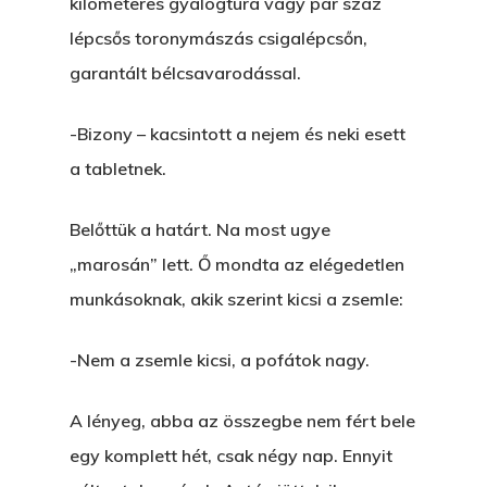
kilométeres gyalogtúra vagy pár száz
lépcsős toronymászás csigalépcsőn,
garantált bélcsavarodással.
-Bizony – kacsintott a nejem és neki esett
a tabletnek.
Belőttük a határt. Na most ugye
„marosán” lett. Ő mondta az elégedetlen
munkásoknak, akik szerint kicsi a zsemle:
-Nem a zsemle kicsi, a pofátok nagy.
A lényeg, abba az összegbe nem fért bele
egy komplett hét, csak négy nap. Ennyit