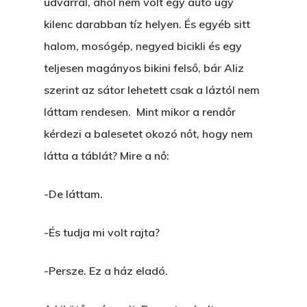
udvarral, ahol nem volt egy autó úgy
kilenc darabban tíz helyen. És egyéb sitt
halom, mosógép, negyed bicikli és egy
teljesen magányos bikini felső, bár Aliz
szerint az sátor lehetett csak a láztól nem
láttam rendesen. Mint mikor a rendőr
kérdezi a balesetet okozó nőt, hogy nem
látta a táblát? Mire a nő:
-De láttam.
-És tudja mi volt rajta?
-Persze. Ez a ház eladó.