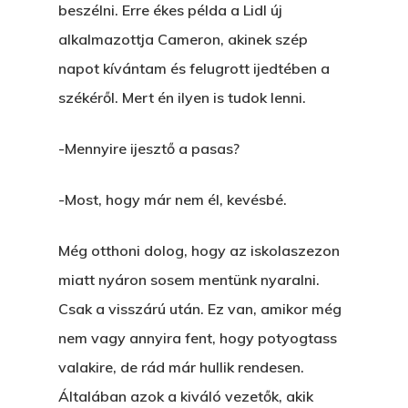
beszélni. Erre ékes példa a Lidl új
alkalmazottja Cameron, akinek szép
napot kívántam és felugrott ijedtében a
székéről. Mert én ilyen is tudok lenni.
-Mennyire ijesztő a pasas?
-Most, hogy már nem él, kevésbé.
Még otthoni dolog, hogy az iskolaszezon
miatt nyáron sosem mentünk nyaralni.
Csak a visszárú után. Ez van, amikor még
nem vagy annyira fent, hogy potyogtass
valakire, de rád már hullik rendesen.
Általában azok a kiváló vezetők, akik