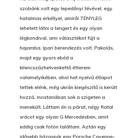
Bolt
szobánk volt egy lepedőnyi tévével, egy
Könyveim
hatalmas erkéllyel, amiről TÉNYLEG
lehetett látni a tengert és egy olyan
Novellák
A Veszett Ügy
légkondival, ami választékot fújt a
Szerelem És…
Rólam
Novellák
hajamba. Ipari berendezés volt. Pakolás,
majd egy gyors ebéd a
A Jóember
Álomszekrény
Blog
kilencszázhetvenkettő étterem
A Vér Nem Válik Vízzé
Eltojtuk Nyuszi
Feliratkozás
valamelyikében, ahol hat nyelvű étlapot
Bristolt Látni
Egy Nyár
tettek elénk, még ukrán kiegészítő is került
EGY LAKTANYÁT, ÖDÖ
Kapcsolat
hozzá, mostanában sok a szigeten a
Ajándék – Karácsonyi
A PESTIA
menekült. Láttam én is párat, négy fiatal
Bakker Gyuri
Történetek
Az Elveszett Fejezet
srácot egy olyan G Mercedesben, amit
Hírek
eddig csak fotón találtam. Aztán egy
Akkor És Ott
idősebb házaspár egy Porsche Cayenne-