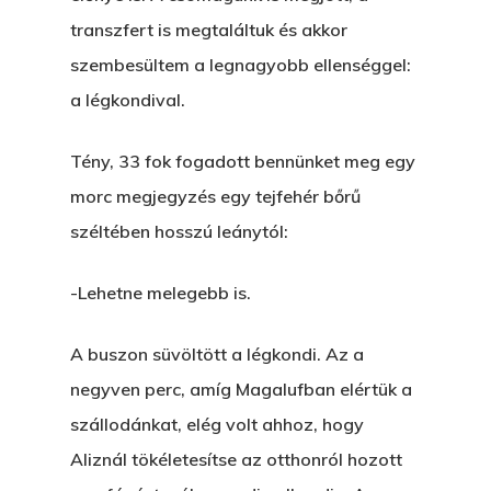
transzfert is megtaláltuk és akkor
szembesültem a legnagyobb ellenséggel:
a légkondival.
Tény, 33 fok fogadott bennünket meg egy
morc megjegyzés egy tejfehér bőrű
széltében hosszú leánytól:
-Lehetne melegebb is.
A buszon süvöltött a légkondi. Az a
negyven perc, amíg Magalufban elértük a
szállodánkat, elég volt ahhoz, hogy
Aliznál tökéletesítse az otthonról hozott