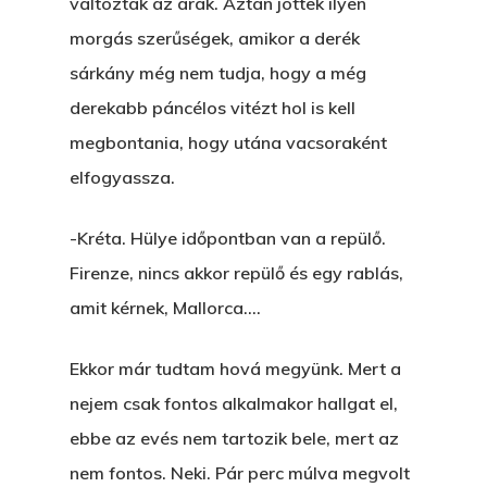
változtak az árak. Aztán jöttek ilyen
morgás szerűségek, amikor a derék
sárkány még nem tudja, hogy a még
derekabb páncélos vitézt hol is kell
megbontania, hogy utána vacsoraként
elfogyassza.
-Kréta. Hülye időpontban van a repülő.
Firenze, nincs akkor repülő és egy rablás,
amit kérnek, Mallorca….
Ekkor már tudtam hová megyünk. Mert a
nejem csak fontos alkalmakor hallgat el,
ebbe az evés nem tartozik bele, mert az
nem fontos. Neki. Pár perc múlva megvolt