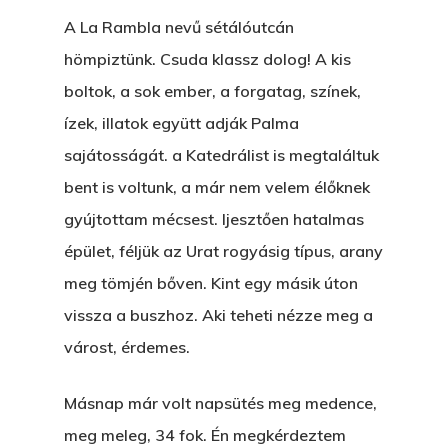
A La Rambla nevű sétálóutcán
hömpiztünk. Csuda klassz dolog! A kis
boltok, a sok ember, a forgatag, színek,
ízek, illatok együtt adják Palma
sajátosságát. a Katedrálist is megtaláltuk
bent is voltunk, a már nem velem élőknek
gyújtottam mécsest. Ijesztően hatalmas
épület, féljük az Urat rogyásig típus, arany
meg tömjén bőven. Kint egy másik úton
vissza a buszhoz. Aki teheti nézze meg a
várost, érdemes.
Másnap már volt napsütés meg medence,
meg meleg, 34 fok. Én megkérdeztem