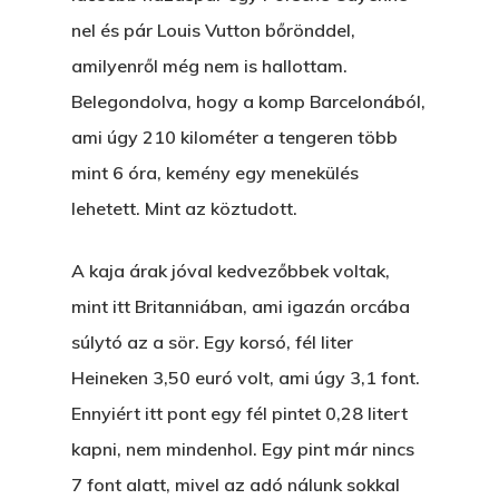
Nem Szégyen Az
nel és pár Louis Vutton bőrönddel,
Wow Look At This!
KI-BEJÁRAT
amilyenről még nem is hallottam.
This is an optional, highl
Belegondolva, hogy a komp Barcelonából,
És Akkor A Balta
customizable off canvas 
ami úgy 210 kilométer a tengeren több
A Pitli
mint 6 óra, kemény egy menekülés
About Salient
lehetett. Mint az köztudott.
Pofád, Az Van!
The Castle
Ment A Hűtlen
A kaja árak jóval kedvezőbbek voltak,
Unit 345
mint itt Britanniában, ami igazán orcába
Egy Be-Fektetést, Ödö
2500 Castle Dr
súlytó az a sör. Egy korsó, fél liter
Manhattan, NY
FELICITÁ
Heineken 3,50 euró volt, ami úgy 3,1 font.
Betli
Ennyiért itt pont egy fél pintet 0,28 litert
T:
+216 (0)40 3629 475
kapni, nem mindenhol. Egy pint már nincs
E:
hello@themenectar.c
Egy Világbajnokságot,
7 font alatt, mivel az adó nálunk sokkal