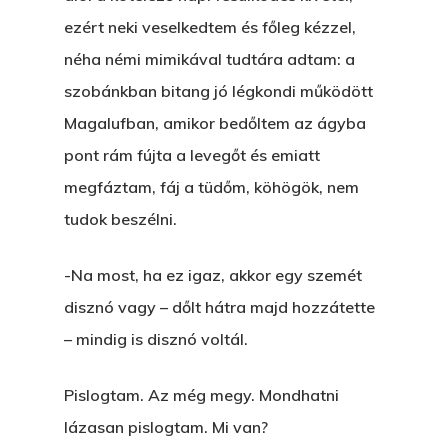
ezért neki veselkedtem és főleg kézzel,
néha némi mimikával tudtára adtam: a
szobánkban bitang jó légkondi működött
Magalufban, amikor bedőltem az ágyba
pont rám fújta a levegőt és emiatt
megfáztam, fáj a tüdőm, köhögök, nem
tudok beszélni.
-Na most, ha ez igaz, akkor egy szemét
disznó vagy – dőlt hátra majd hozzátette
– mindig is disznó voltál.
Pislogtam. Az még megy. Mondhatni
lázasan pislogtam. Mi van?