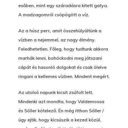
esőben, mint egy száradásra kitett gatya.
A madzagomról csöpögött a víz.
Az a húsz perc, amit összehülyültünk a
vízben a nejemmel, az nagy élmény.
Feledhetetlen. Főleg, hogy tudtunk akkora
marhák lenni, bohóckodni meg játszani
cápát és hasonló dolgokat és csak ölelve
ringani a kellemes vízben. Mindent megért.
Az utolsó napunk kicsit zsúfolt lett.
Mindenki azt mondta, hogy Valdemossa
és Sóller kötelező. Én még itthon Sóller /
úgy ejtik, hogy kicsúszik a kezed közül,