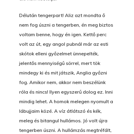
Délután tengerpart! Aliz azt mondta ő
nem fog úszni a tengerben, én meg biztos
voltam benne, hogy én igen. Kettő perc
volt az út, egy angol pubnál már az esti
skótok elleni győzelmet ünnepelték,
jelentős mennyiségű sörrel, mert tök
mindegy ki és mit játszik, Anglia győzni
fog. Amikor nem, akkor nem beszélünk
róla és nincs! Ilyen egyszerű dolog ez. Inni
mindig lehet. A homok melegen nyomult a
lábujjaim közé. A víz átlátszó és kék,
meleg és bitangul hullámos. Jó volt újra
tengerben úszni. A hullámzás megtréfált,