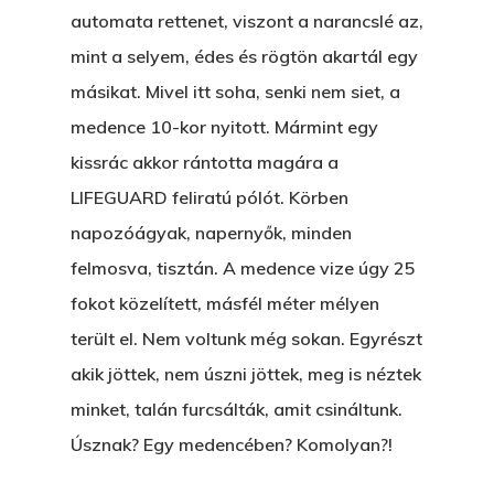
automata rettenet, viszont a narancslé az,
mint a selyem, édes és rögtön akartál egy
másikat. Mivel itt soha, senki nem siet, a
medence 10-kor nyitott. Mármint egy
kissrác akkor rántotta magára a
LIFEGUARD feliratú pólót. Körben
napozóágyak, napernyők, minden
felmosva, tisztán. A medence vize úgy 25
fokot közelített, másfél méter mélyen
terült el. Nem voltunk még sokan. Egyrészt
akik jöttek, nem úszni jöttek, meg is néztek
minket, talán furcsálták, amit csináltunk.
Úsznak? Egy medencében? Komolyan?!