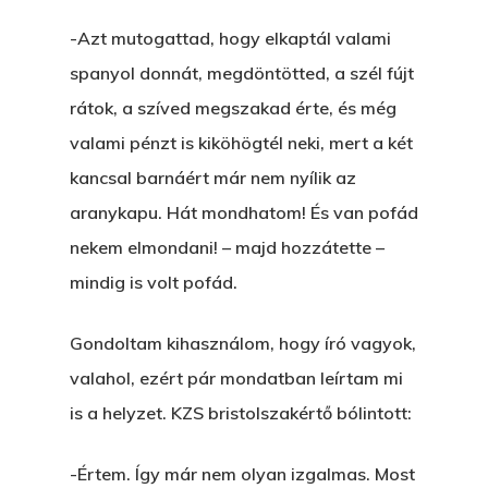
-Azt mutogattad, hogy elkaptál valami
spanyol donnát, megdöntötted, a szél fújt
rátok, a szíved megszakad érte, és még
valami pénzt is kiköhögtél neki, mert a két
kancsal barnáért már nem nyílik az
aranykapu. Hát mondhatom! És van pofád
nekem elmondani! – majd hozzátette –
mindig is volt pofád.
Gondoltam kihasználom, hogy író vagyok,
valahol, ezért pár mondatban leírtam mi
is a helyzet. KZS bristolszakértő bólintott:
-Értem. Így már nem olyan izgalmas. Most