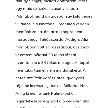
amúgy Szójjer/ mellett döntöttem, mert
egy majd százéves vasút visz oda
Palmaból, majd a városból egy különleges
villamos le a kikötőbe. Eredetileg kedden
mentünk volna, ám arra a napra nem
maradt jegy. Tehát szerda! Addigra Aliz
már jobban volt én rosszabbul, kicsit már
vezettem például 38 fokos lázzal
nyomtam le a 34 fokos meleget. A napot
nem takartam el, nem mindig sikerül. A
neten azt írták varázslatos, gyönyörű
tájakon keresztül jutunk el Sóllerbe. Nos.
Amíg ki nem értünk Palma-ból a
legérdekesebb egy parkoló végében álló