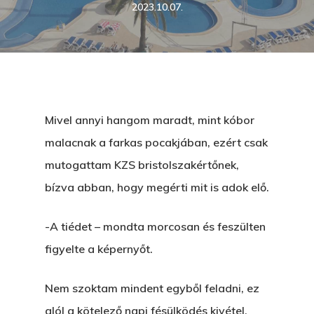
2023.10.07.
Mivel annyi hangom maradt, mint kóbor
malacnak a farkas pocakjában, ezért csak
mutogattam KZS bristolszakértőnek,
bízva abban, hogy megérti mit is adok elő.
-A tiédet – mondta morcosan és feszülten
figyelte a képernyőt.
Nem szoktam mindent egyből feladni, ez
alól a kötelező napi fésülködés kivétel,