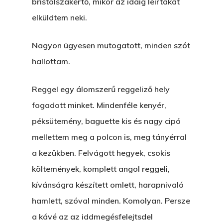
bristolszakértő, mikor az idáig leírtakat
Hogyan Tudta Feladni 
elküldtem neki.
Egyházasmordízomad
Nagyon ügyesen mutogatott, minden szót
Kartalherczeghy Aurél
hallottam.
Reggel egy álomszerű reggeliző hely
fogadott minket. Mindenféle kenyér,
péksütemény, baguette kis és nagy cipó
mellettem meg a polcon is, meg tányérral
a kezükben. Felvágott hegyek, csokis
költemények, komplett angol reggeli,
kívánságra készített omlett, harapnivaló
hamlett, szóval minden. Komolyan. Persze
a kávé az az iddmegésfelejtsdel