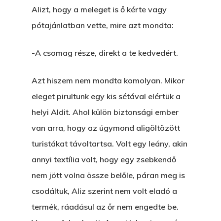
Alizt, hogy a meleget is ő kérte vagy
pótajánlatban vette, mire azt mondta:
-A csomag része, direkt a te kedvedért.
Azt hiszem nem mondta komolyan. Mikor
eleget pirultunk egy kis sétával elértük a
helyi Aldit. Ahol külön biztonsági ember
van arra, hogy az úgymond aligöltözött
turistákat távoltartsa. Volt egy leány, akin
annyi textília volt, hogy egy zsebkendő
nem jött volna össze belőle, páran meg is
csodáltuk, Aliz szerint nem volt eladó a
termék, ráadásul az őr nem engedte be.