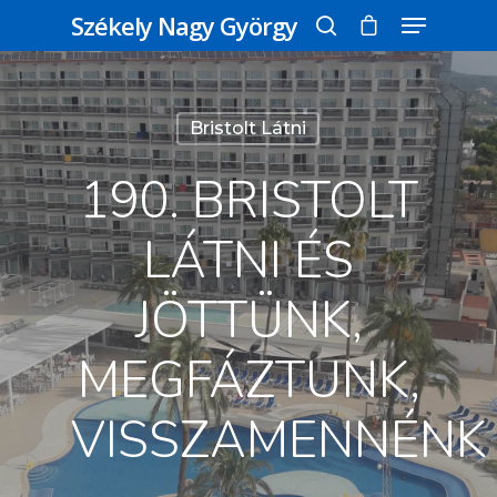
Székely Nagy György
Üss egy entert a kereséshez, vagy nyomd
Bristolt Látni
meg az ESC gombot a bezáráshoz
190. BRISTOLT
LÁTNI ÉS
JÖTTÜNK,
MEGFÁZTUNK,
VISSZAMENNÉNK