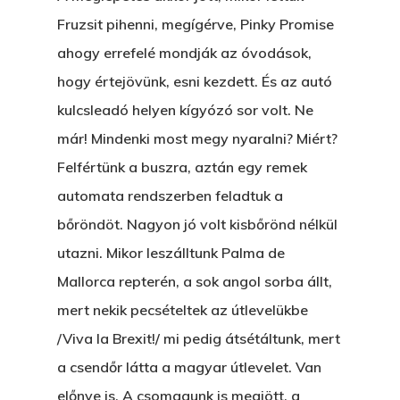
Fruzsit pihenni, megígérve, Pinky Promise
ahogy errefelé mondják az óvodások,
hogy értejövünk, esni kezdett. És az autó
kulcsleadó helyen kígyózó sor volt. Ne
már! Mindenki most megy nyaralni? Miért?
Felfértünk a buszra, aztán egy remek
automata rendszerben feladtuk a
bőröndöt. Nagyon jó volt kisbőrönd nélkül
utazni. Mikor leszálltunk Palma de
Mallorca repterén, a sok angol sorba állt,
mert nekik pecsételtek az útlevelükbe
/Viva la Brexit!/ mi pedig átsétáltunk, mert
a csendőr látta a magyar útlevelet. Van
előnye is. A csomagunk is megjött, a