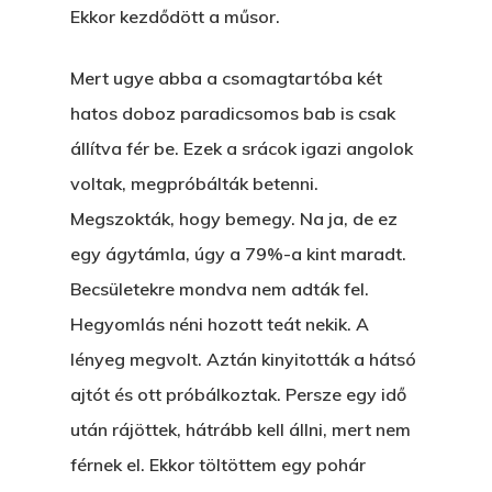
VOLT EGYSZER EGY KI
Ekkor kezdődött a műsor.
ÁRULÓ!
Mert ugye abba a csomagtartóba két
A Kaszinó
hatos doboz paradicsomos bab is csak
állítva fér be. Ezek a srácok igazi angolok
AZ IGAZI AJÁNDÉK
voltak, megpróbálták betenni.
Párizs És Újra MI
Megszokták, hogy bemegy. Na ja, de ez
Egy Hitelt, Ödön?
egy ágytámla, úgy a 79%-a kint maradt.
Becsületekre mondva nem adták fel.
ELMENT A VILLAMOS
Hegyomlás néni hozott teát nekik. A
EGY BANKOT, ÖDÖN?
lényeg megvolt. Aztán kinyitották a hátsó
GYERE VELEM
ajtót és ott próbálkoztak. Persze egy idő
KÖNYVESBOLTBA, ANY
után rájöttek, hátrább kell állni, mert nem
férnek el. Ekkor töltöttem egy pohár
A „BECSÜLETES” ÜGY