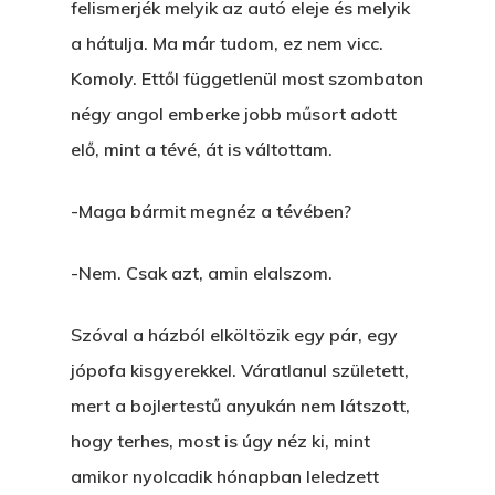
felismerjék melyik az autó eleje és melyik
a hátulja. Ma már tudom, ez nem vicc.
Komoly. Ettől függetlenül most szombaton
négy angol emberke jobb műsort adott
elő, mint a tévé, át is váltottam.
-Maga bármit megnéz a tévében?
-Nem. Csak azt, amin elalszom.
Szóval a házból elköltözik egy pár, egy
jópofa kisgyerekkel. Váratlanul született,
mert a bojlertestű anyukán nem látszott,
hogy terhes, most is úgy néz ki, mint
amikor nyolcadik hónapban leledzett