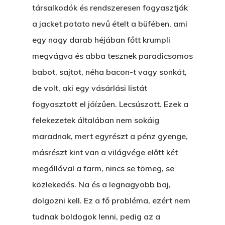
társalkodók és rendszeresen fogyasztják
a jacket potato nevű ételt a büfében, ami
egy nagy darab héjában főtt krumpli
megvágva és abba tesznek paradicsomos
babot, sajtot, néha bacon-t vagy sonkát,
de volt, aki egy vásárlási listát
fogyasztott el jóízűen. Lecsúszott. Ezek a
felekezetek általában nem sokáig
maradnak, mert egyrészt a pénz gyenge,
másrészt kint van a világvége előtt két
megállóval a farm, nincs se tömeg, se
közlekedés. Na és a legnagyobb baj,
dolgozni kell. Ez a fő probléma, ezért nem
tudnak boldogok lenni, pedig az a