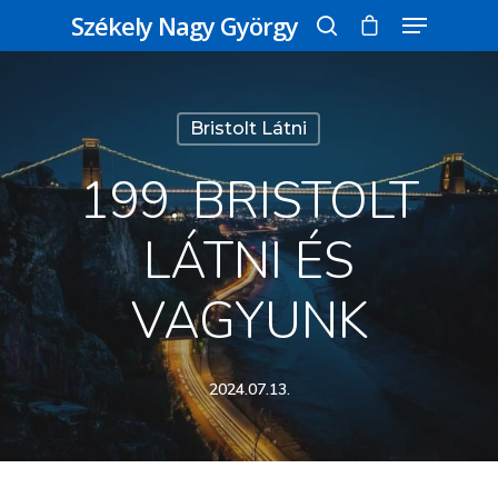
Székely Nagy György
Üss egy entert a kereséshez, vagy nyomd
Bristolt Látni
meg az ESC gombot a bezáráshoz
199. BRISTOLT
LÁTNI ÉS
VAGYUNK
2024.07.13.