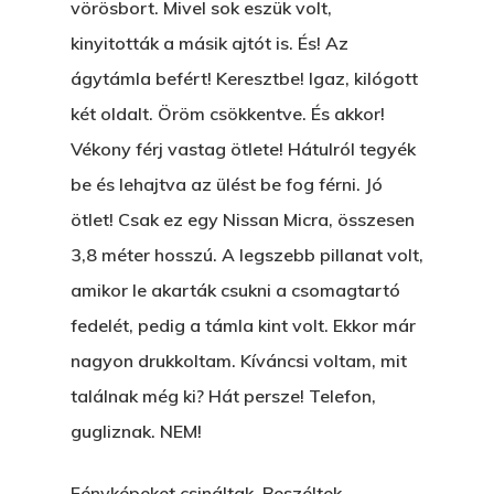
vörösbort. Mivel sok eszük volt,
Hogyan Tudta Feladni 
kinyitották a másik ajtót is. És! Az
Egyházasmordízomad
ágytámla befért! Keresztbe! Igaz, kilógott
Kartalherczeghy Aurél
két oldalt. Öröm csökkentve. És akkor!
Vékony férj vastag ötlete! Hátulról tegyék
be és lehajtva az ülést be fog férni. Jó
ötlet! Csak ez egy Nissan Micra, összesen
3,8 méter hosszú. A legszebb pillanat volt,
amikor le akarták csukni a csomagtartó
fedelét, pedig a támla kint volt. Ekkor már
nagyon drukkoltam. Kíváncsi voltam, mit
találnak még ki? Hát persze! Telefon,
gugliznak. NEM!
Fényképeket csináltak. Beszéltek