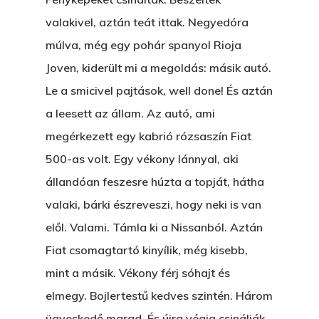
valakivel, aztán teát ittak. Negyedóra
múlva, még egy pohár spanyol Rioja
Joven, kiderült mi a megoldás: másik autó.
Le a smicivel pajtások, well done! És aztán
a leesett az állam. Az autó, ami
megérkezett egy kabrió rózsaszín Fiat
500-as volt. Egy vékony lánnyal, aki
állandóan feszesre húzta a topját, hátha
valaki, bárki észreveszi, hogy neki is van
elől. Valami. Támla ki a Nissanból. Aztán
Fiat csomagtartó kinyílik, még kisebb,
mint a másik. Vékony férj sóhajt és
elmegy. Bojlertestű kedves szintén. Három
ügyeskedő marad. És újra végig csinálják