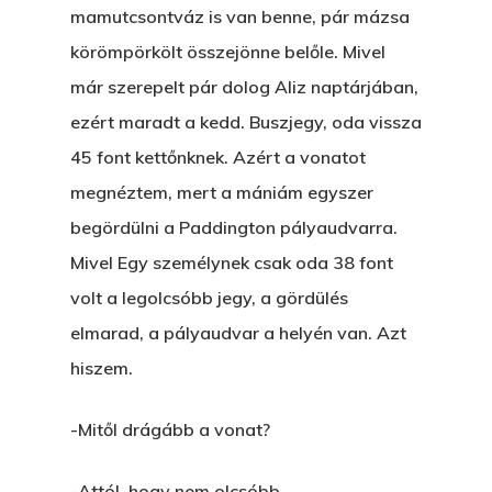
mamutcsontváz is van benne, pár mázsa
körömpörkölt összejönne belőle. Mivel
már szerepelt pár dolog Aliz naptárjában,
ezért maradt a kedd. Buszjegy, oda vissza
45 font kettőnknek. Azért a vonatot
megnéztem, mert a mániám egyszer
begördülni a Paddington pályaudvarra.
Mivel Egy személynek csak oda 38 font
volt a legolcsóbb jegy, a gördülés
elmarad, a pályaudvar a helyén van. Azt
hiszem.
-Mitől drágább a vonat?
-Attól, hogy nem olcsóbb.