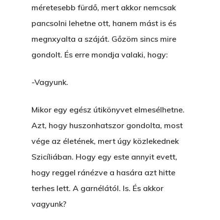
méretesebb fürdő, mert akkor nemcsak
pancsolni lehetne ott, hanem mást is és
megnxyalta a száját. Gőzöm sincs mire
gondolt. És erre mondja valaki, hogy:
-Vagyunk.
Mikor egy egész útikönyvet elmesélhetne.
Azt, hogy huszonhatszor gondolta, most
vége az életének, mert úgy közlekednek
Szicíliában. Hogy egy este annyit evett,
hogy reggel ránézve a hasára azt hitte
terhes lett. A garnélától. Is. És akkor
vagyunk?