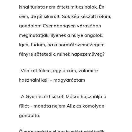
kínai turista nem értett mit csinálok. Én
sem, de jól sikerült. Sok kép készült rólam,
gondolom Csengbongsen városában
megmutatják: ilyenek a hülye angolok.
Igen, tudom, ha a normál szemüvegem
fényre sötétedik, minek napszemüveg?
-Van két fülem, egy orrom, valamire
használni kell – magyaráztam
-A Gyuri ezért süket. Másra használja a
fülét – mondta nejem Aliz és komolyan
gondolta.
Ő magyarázta el azt is miért sötétedik