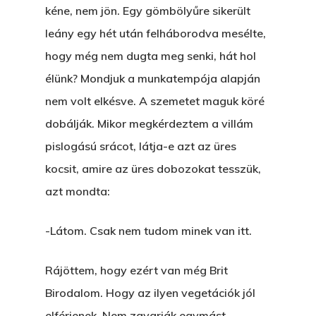
kéne, nem jön. Egy gömbölyűre sikerült
leány egy hét után felháborodva mesélte,
hogy még nem dugta meg senki, hát hol
élünk? Mondjuk a munkatempója alapján
nem volt elkésve. A szemetet maguk köré
dobálják. Mikor megkérdeztem a villám
pislogású srácot, látja-e azt az üres
kocsit, amire az üres dobozokat tesszük,
azt mondta:
-Látom. Csak nem tudom minek van itt.
Rájöttem, hogy ezért van még Brit
Birodalom. Hogy az ilyen vegetációk jól
elférjenek. Nem zavarják egymást,