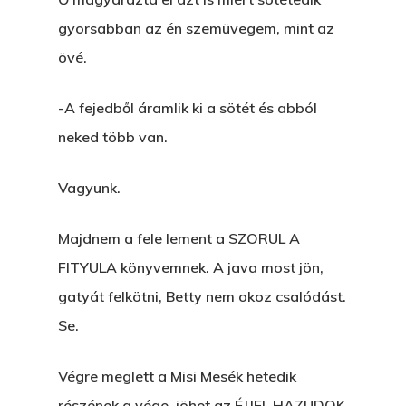
gyorsabban az én szemüvegem, mint az
övé.
-A fejedből áramlik ki a sötét és abból
neked több van.
Vagyunk.
Majdnem a fele lement a SZORUL A
FITYULA könyvemnek. A java most jön,
gatyát felkötni, Betty nem okoz csalódást.
Se.
Végre meglett a Misi Mesék hetedik
részének a vége, jöhet az ÉJJEL HAZUDOK