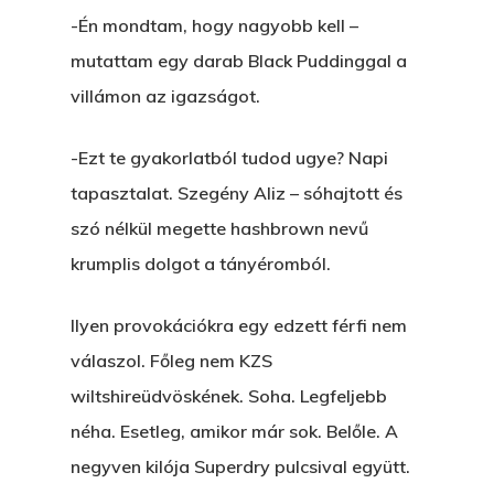
-Én mondtam, hogy nagyobb kell –
mutattam egy darab Black Puddinggal a
villámon az igazságot.
-Ezt te gyakorlatból tudod ugye? Napi
tapasztalat. Szegény Aliz – sóhajtott és
szó nélkül megette hashbrown nevű
krumplis dolgot a tányéromból.
Ilyen provokációkra egy edzett férfi nem
válaszol. Főleg nem KZS
wiltshireüdvöskének. Soha. Legfeljebb
néha. Esetleg, amikor már sok. Belőle. A
negyven kilója Superdry pulcsival együtt.