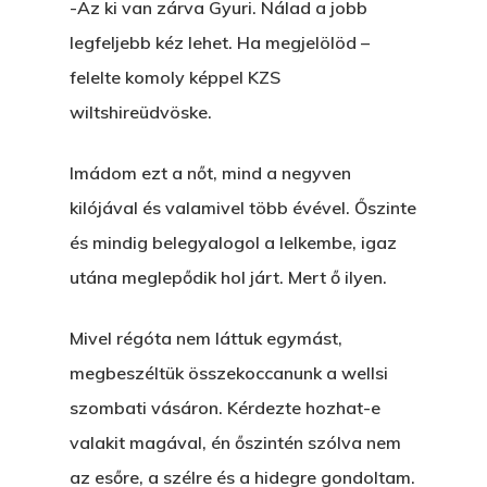
-Az ki van zárva Gyuri. Nálad a jobb
legfeljebb kéz lehet. Ha megjelölöd –
felelte komoly képpel KZS
wiltshireüdvöske.
Imádom ezt a nőt, mind a negyven
kilójával és valamivel több évével. Őszinte
és mindig belegyalogol a lelkembe, igaz
utána meglepődik hol járt. Mert ő ilyen.
Mivel régóta nem láttuk egymást,
megbeszéltük összekoccanunk a wellsi
szombati vásáron. Kérdezte hozhat-e
valakit magával, én őszintén szólva nem
az esőre, a szélre és a hidegre gondoltam.