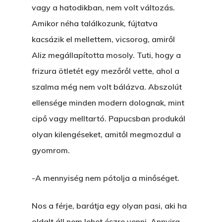
vagy a hatodikban, nem volt változás.
Amikor néha találkozunk, fújtatva
kacsázik el mellettem, vicsorog, amiről
Aliz megállapította mosoly. Tuti, hogy a
frizura ötletét egy mezőről vette, ahol a
szalma még nem volt bálázva. Abszolút
ellensége minden modern dolognak, mint
cipő vagy melltartó. Papucsban produkál
olyan kilengéseket, amitől megmozdul a
gyomrom.
-A mennyiség nem pótolja a minőséget.
Főoldal
Nos a férje, barátja egy olyan pasi, aki ha
oldalt áll nem lehet észre venni. Annyira