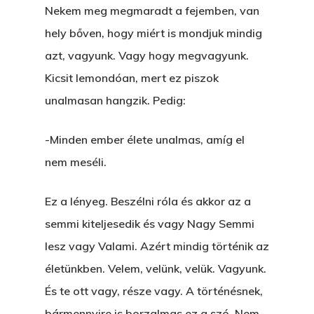
Nekem meg megmaradt a fejemben, van
hely bőven, hogy miért is mondjuk mindig
azt, vagyunk. Vagy hogy megvagyunk.
Kicsit lemondóan, mert ez piszok
unalmasan hangzik. Pedig:
-Minden ember élete unalmas, amíg el
nem meséli.
Ez a lényeg. Beszélni róla és akkor az a
semmi kiteljesedik és vagy Nagy Semmi
lesz vagy Valami. Azért mindig történik az
életünkben. Velem, velünk, velük. Vagyunk.
És te ott vagy, része vagy. A történésnek,
bármennyire is borzalmas ez a szó. Nem