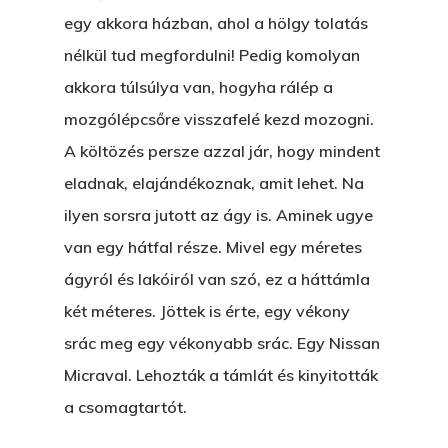
Nem Szégyen Az
egy akkora házban, ahol a hölgy tolatás
Wow Look At This!
nélkül tud megfordulni! Pedig komolyan
KI-BEJÁRAT
This is an optional, highl
akkora túlsúlya van, hogyha rálép a
És Akkor A Balta
customizable off canvas 
mozgólépcsőre visszafelé kezd mozogni.
A Pitli
A költözés persze azzal jár, hogy mindent
eladnak, elajándékoznak, amit lehet. Na
About Salient
Pofád, Az Van!
ilyen sorsra jutott az ágy is. Aminek ugye
The Castle
Ment A Hűtlen
van egy hátfal része. Mivel egy méretes
Unit 345
Egy Be-Fektetést, Ödö
ágyról és lakóiról van szó, ez a háttámla
2500 Castle Dr
két méteres. Jöttek is érte, egy vékony
Manhattan, NY
FELICITÁ
srác meg egy vékonyabb srác. Egy Nissan
Betli
T:
+216 (0)40 3629 475
Micraval. Lehozták a támlát és kinyitották
E:
hello@themenectar.c
a csomagtartót.
Egy Világbajnokságot,