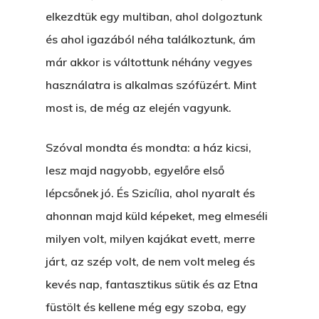
elkezdtük egy multiban, ahol dolgoztunk
és ahol igazából néha találkoztunk, ám
már akkor is váltottunk néhány vegyes
használatra is alkalmas szófüzért. Mint
most is, de még az elején vagyunk.
Szóval mondta és mondta: a ház kicsi,
lesz majd nagyobb, egyelőre első
lépcsőnek jó. És Szicília, ahol nyaralt és
ahonnan majd küld képeket, meg elmeséli
milyen volt, milyen kajákat evett, merre
járt, az szép volt, de nem volt meleg és
kevés nap, fantasztikus sütik és az Etna
füstölt és kellene még egy szoba, egy