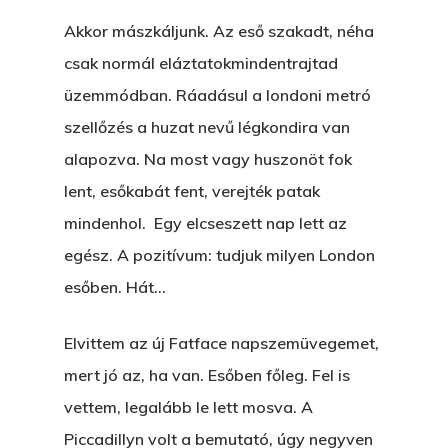
Akkor mászkáljunk. Az eső szakadt, néha
csak normál eláztatokmindentrajtad
üzemmódban. Ráadásul a londoni metró
szellőzés a huzat nevű légkondira van
alapozva. Na most vagy huszonöt fok
lent, esőkabát fent, verejték patak
mindenhol. Egy elcseszett nap lett az
egész. A pozitívum: tudjuk milyen London
esőben. Hát…
Elvittem az új Fatface napszemüvegemet,
mert jó az, ha van. Esőben főleg. Fel is
vettem, legalább le lett mosva. A
Piccadillyn volt a bemutató, úgy negyven