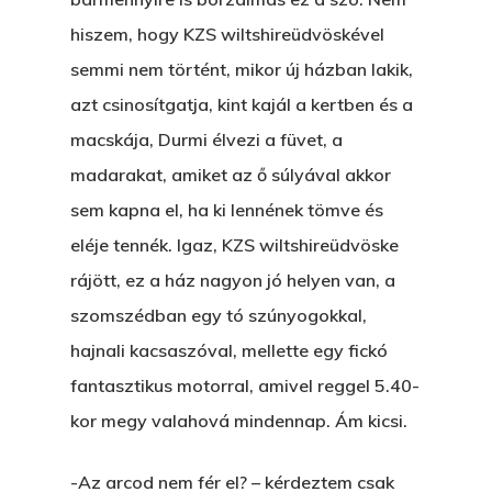
hiszem, hogy KZS wiltshireüdvöskével
semmi nem történt, mikor új házban lakik,
azt csinosítgatja, kint kajál a kertben és a
macskája, Durmi élvezi a füvet, a
madarakat, amiket az ő súlyával akkor
sem kapna el, ha ki lennének tömve és
eléje tennék. Igaz, KZS wiltshireüdvöske
rájött, ez a ház nagyon jó helyen van, a
szomszédban egy tó szúnyogokkal,
hajnali kacsaszóval, mellette egy fickó
fantasztikus motorral, amivel reggel 5.40-
kor megy valahová mindennap. Ám kicsi.
-Az arcod nem fér el? – kérdeztem csak