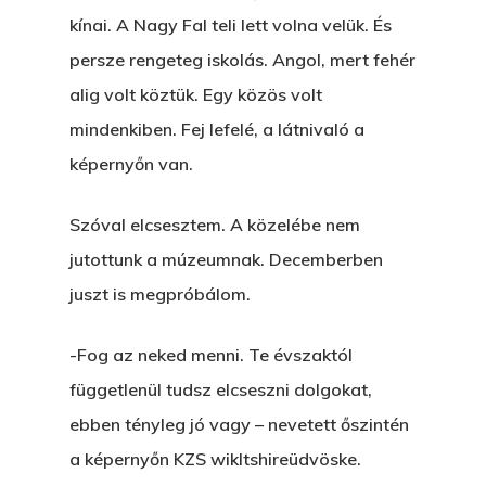
kínai. A Nagy Fal teli lett volna velük. És
persze rengeteg iskolás. Angol, mert fehér
alig volt köztük. Egy közös volt
mindenkiben. Fej lefelé, a látnivaló a
képernyőn van.
Szóval elcsesztem. A közelébe nem
jutottunk a múzeumnak. Decemberben
juszt is megpróbálom.
-Fog az neked menni. Te évszaktól
függetlenül tudsz elcseszni dolgokat,
ebben tényleg jó vagy – nevetett őszintén
a képernyőn KZS wikltshireüdvöske.