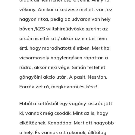
Bolt
vékony. Amikor a kedvese mellett van, ez
Könyveim
nagyon ritka, pedig az udvaron van hely
bőven /KZS wiltshireüdvöske szerint az
Novellák
A Veszett Ügy
orcám is elfér ott/ akkor az ember nem
Szerelem És…
Rólam
Novellák
érti, hogy maradhatott életben. Mert ha
vicsormosoly nagylengősen rápattan a
A Jóember
Álomszekrény
Blog
rúdra, akkor neki vége. Simán fel lehet
A Vér Nem Válik Vízzé
Eltojtuk Nyuszi
Feliratkozás
Bristolt Látni
göngyölni akció után. A pasit. NesMan.
Egy Nyár
EGY LAKTANYÁT, ÖDÖ
Forróvizet rá, megkavarni és kész!
Kapcsolat
Ajándék – Karácsonyi
A PESTIA
Ebből a kettősből egy vagány kissrác jött
Bakker Gyuri
Történetek
Az Elveszett Fejezet
ki, vannak még csodák. Mint az is, hogy
Hírek
elköltöznek. Kanadába. Mert ott nagyobb
Akkor És Ott
a hely. És vannak ott rokonok, állítólag