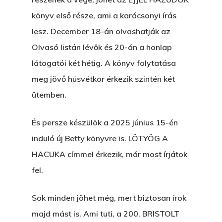
könyv első része, ami a karácsonyi írás
lesz. December 18-án olvashatják az
Olvasó listán lévők és 20-án a honlap
látogatói két hétig. A könyv folytatása
meg jövő húsvétkor érkezik szintén két
ütemben.
És persze készülök a 2025 június 15-én
induló új Betty könyvre is. LÖTYÖG A
HACUKA címmel érkezik, már most írjátok
fel.
Sok minden jöhet még, mert biztosan írok
majd mást is. Ami tuti, a 200. BRISTOLT