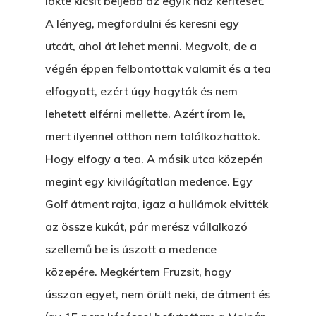
lökte kicsit beljebb az egyik ház kerítését.
A lényeg, megfordulni és keresni egy
utcát, ahol át lehet menni. Megvolt, de a
végén éppen felbontottak valamit és a tea
elfogyott, ezért úgy hagyták és nem
lehetett elférni mellette. Azért írom le,
mert ilyennel otthon nem találkozhattok.
Hogy elfogy a tea. A másik utca közepén
megint egy kivilágítatlan medence. Egy
Golf átment rajta, igaz a hullámok elvitték
az össze kukát, pár merész vállalkozó
szellemű be is úszott a medence
közepére. Megkértem Fruzsit, hogy
Főoldal
ússzon egyet, nem örült neki, de átment és