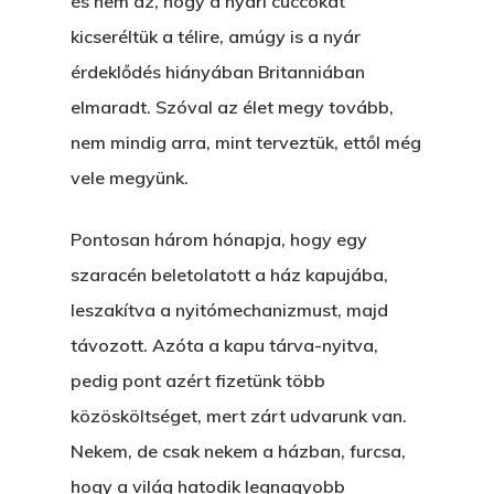
és nem az, hogy a nyári cuccokat
kicseréltük a télire, amúgy is a nyár
érdeklődés hiányában Britanniában
elmaradt. Szóval az élet megy tovább,
nem mindig arra, mint terveztük, ettől még
vele megyünk.
Pontosan három hónapja, hogy egy
szaracén beletolatott a ház kapujába,
leszakítva a nyitómechanizmust, majd
távozott. Azóta a kapu tárva-nyitva,
pedig pont azért fizetünk több
közösköltséget, mert zárt udvarunk van.
Nekem, de csak nekem a házban, furcsa,
hogy a világ hatodik legnagyobb