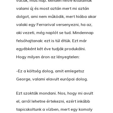
vacak, más nap. Minden hétre kitalálnak
valami új és most aztán mert mi aztán
dolgot, ami nem működik, mert hiába akar
valaki egy Ferrarival versenyezni, ha az,
aki vezeti, még naplót se tud. Mindennap
felsóhajtanak: ezt is túl éltük. Ezt már
egyébként két éve tudják produkálni.
Hogy milyen áron az lényegtelen:
-Ez a költség dolog, amit emlegetsz
George, valami elavult európai dolog.
Ezt szokták mondani. Nos, hogy mi avult
el, arról lehetne értekezni, ezért inkább
tapicskoltunk a vízben, mert egy komoly