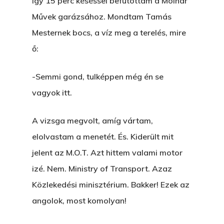
Bolt
így 15 perc késéssel befutottam a Molnár
Művek garázsához. Mondtam Tamás
Könyveim
Mesternek bocs, a víz meg a terelés, mire
ő:
Novellák
A Veszett Ügy
Szerelem És…
Rólam
-Semmi gond, tulképpen még én se
Novellák
vagyok itt.
A Jóember
Álomszekrény
Blog
A Vér Nem Válik Vízzé
A vizsga megvolt, amíg vártam,
Eltojtuk Nyuszi
Feliratkozás
Bristolt Látni
elolvastam a menetét. És. Kiderült mit
Egy Nyár
EGY LAKTANYÁT, ÖDÖ
Kapcsolat
jelent az M.O.T. Azt hittem valami motor
Ajándék – Karácsonyi
A PESTIA
izé. Nem. Ministry of Transport. Azaz
Bakker Gyuri
Történetek
Közlekedési minisztérium. Bakker! Ezek az
Az Elveszett Fejezet
Hírek
angolok, most komolyan!
Akkor És Ott