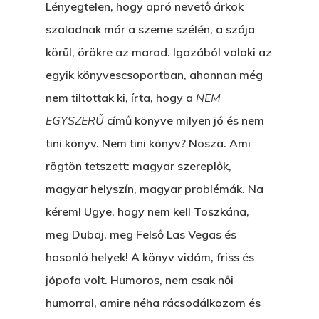
Lényegtelen, hogy apró nevető árkok
szaladnak már a szeme szélén, a szája
körül, örökre az marad. Igazából valaki az
egyik könyvescsoportban, ahonnan még
nem tiltottak ki, írta, hogy a
NEM
EGYSZERŰ
című könyve milyen jó és nem
tini könyv. Nem tini könyv? Nosza. Ami
rögtön tetszett: magyar szereplők,
magyar helyszín, magyar problémák. Na
kérem! Ugye, hogy nem kell Toszkána,
meg Dubaj, meg Felső Las Vegas és
hasonló helyek! A könyv vidám, friss és
jópofa volt. Humoros, nem csak női
humorral, amire néha rácsodálkozom és