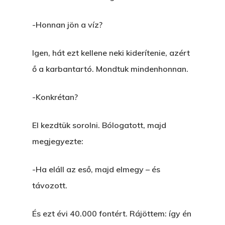
-Honnan jön a víz?
Igen, hát ezt kellene neki kiderítenie, azért
ő a karbantartó. Mondtuk mindenhonnan.
-Konkrétan?
El kezdtük sorolni. Bólogatott, majd
megjegyezte:
-Ha eláll az eső, majd elmegy – és
távozott.
És ezt évi 40.000 fontért. Rájöttem: így én