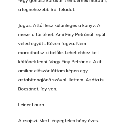
-Egy gonosz karaktert embernek mutatni,
a legnehezebb írói feladat.
Jogos. Attól lesz különleges a könyv. A
mese, a történet. Ami Finy Petránál repül
veled együtt. Kézen fogva. Nem
maradhatsz ki belőle. Lehet ehhez kell
költőnek lenni. Vagy Finy Petrának. Akit,
amikor először láttam képen egy
aztabitangjónő szóval illettem. Azóta is.
Bocsánat, így van.
Leiner Laura.
A csajszi. Mert lényegtelen hány éves.