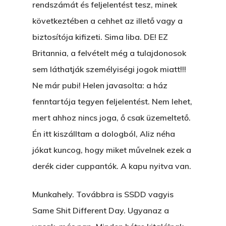
rendszámát és feljelentést tesz, minek
következtében a cehhet az illető vagy a
biztosítója kifizeti. Sima liba. DE! EZ
Britannia, a felvételt még a tulajdonosok
sem láthatják személyiségi jogok miatt!!!
Ne már pubi! Helen javasolta: a ház
fenntartója tegyen feljelentést. Nem lehet,
mert ahhoz nincs joga, ő csak üzemeltető.
Én itt kiszálltam a dologból, Aliz néha
jókat kuncog, hogy miket művelnek ezek a
derék cider cuppantók. A kapu nyitva van.
Munkahely. Továbbra is SSDD vagyis
Same Shit Different Day. Ugyanaz a