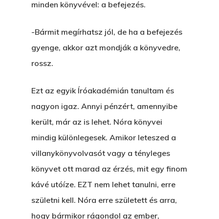
minden könyvével: a befejezés.
-Bármit megírhatsz jól, de ha a befejezés
gyenge, akkor azt mondják a könyvedre,
rossz.
Ezt az egyik Íróakadémián tanultam és
nagyon igaz. Annyi pénzért, amennyibe
került, már az is lehet. Nóra könyvei
mindig különlegesek. Amikor leteszed a
villanykönyvolvasót vagy a tényleges
könyvet ott marad az érzés, mit egy finom
kávé utóíze. EZT nem lehet tanulni, erre
születni kell. Nóra erre született és arra,
hogy bármikor rágondol az ember,