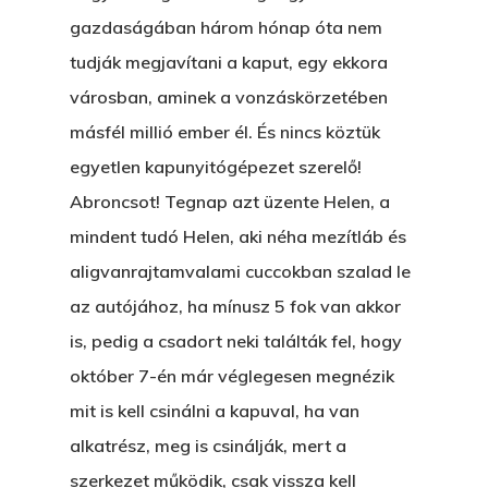
gazdaságában három hónap óta nem
tudják megjavítani a kaput, egy ekkora
városban, aminek a vonzáskörzetében
másfél millió ember él. És nincs köztük
egyetlen kapunyitógépezet szerelő!
Abroncsot! Tegnap azt üzente Helen, a
mindent tudó Helen, aki néha mezítláb és
aligvanrajtamvalami cuccokban szalad le
az autójához, ha mínusz 5 fok van akkor
is, pedig a csadort neki találták fel, hogy
október 7-én már véglegesen megnézik
mit is kell csinálni a kapuval, ha van
alkatrész, meg is csinálják, mert a
szerkezet működik, csak vissza kell