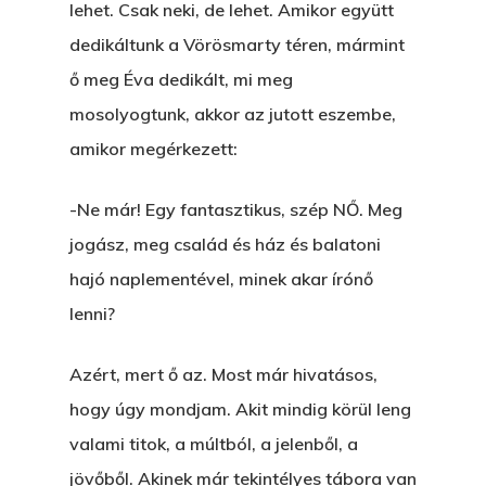
lehet. Csak neki, de lehet. Amikor együtt
dedikáltunk a Vörösmarty téren, mármint
ő meg Éva dedikált, mi meg
mosolyogtunk, akkor az jutott eszembe,
amikor megérkezett:
-Ne már! Egy fantasztikus, szép NŐ. Meg
jogász, meg család és ház és balatoni
hajó naplementével, minek akar írónő
lenni?
Azért, mert ő az. Most már hivatásos,
hogy úgy mondjam. Akit mindig körül leng
valami titok, a múltból, a jelenből, a
jövőből. Akinek már tekintélyes tábora van