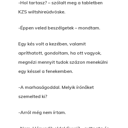
-Hol tartasz? – szólalt meg a tabletben
Nem Szégyen Az
Wow Look At This!
KZS wiltshireüdvöske.
KI-BEJÁRAT
This is an optional, highl
-Éppen veled beszélgetek – mondtam.
És Akkor A Balta
customizable off canvas 
A Pitli
Egy kés volt a kezében, valamit
About Salient
apríthatott, gondoltam, ha ott vagyok,
Pofád, Az Van!
megnézi mennyit tudok százon menekülni
The Castle
Ment A Hűtlen
egy késsel a fenekemben.
Unit 345
Egy Be-Fektetést, Ödö
2500 Castle Dr
-A marhaságoddal. Melyik írónőket
Manhattan, NY
FELICITÁ
szemelted ki?
Betli
T:
+216 (0)40 3629 475
-Arról még nem írtam.
E:
hello@themenectar.c
Egy Világbajnokságot,