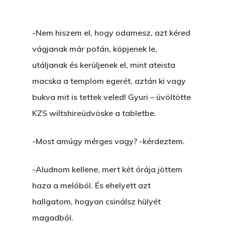
-Nem hiszem el, hogy odamesz, azt kéred
vágjanak már pofán, köpjenek le,
utáljanak és kerüljenek el, mint ateista
macska a templom egerét, aztán ki vagy
bukva mit is tettek veled! Gyuri – üvöltötte
KZS wiltshireüdvöske a tabletbe.
-Most amúgy mérges vagy? -kérdeztem.
-Aludnom kellene, mert két órája jöttem
haza a melóból. És ehelyett azt
hallgatom, hogyan csinálsz hülyét
magadból.