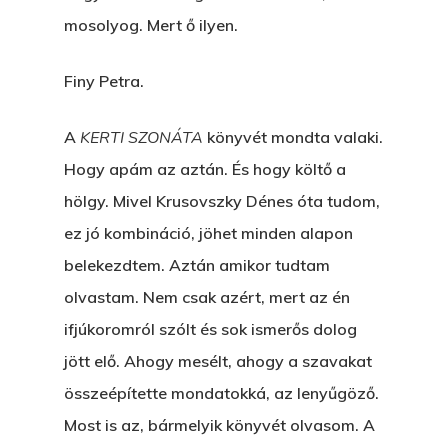
mosolyog. Mert ő ilyen.
Finy Petra.
A
KERTI SZONÁTA
könyvét mondta valaki.
Hogy apám az aztán. És hogy költő a
hölgy. Mivel Krusovszky Dénes óta tudom,
ez jó kombináció, jöhet minden alapon
belekezdtem. Aztán amikor tudtam
olvastam. Nem csak azért, mert az én
ifjúkoromról szólt és sok ismerős dolog
jött elő. Ahogy mesélt, ahogy a szavakat
összeépítette mondatokká, az lenyűgöző.
Most is az, bármelyik könyvét olvasom. A