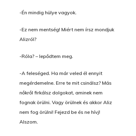
-Én mindig hülye vagyok.
-Ez nem mentség! Miért nem írsz mondjuk
Alizról?
-Róla? – lepődtem meg.
-A feleséged. Ha már veled él ennyit
megérdemelne. Erre te mit csinálsz? Más
nőkről firkálsz dolgokat, aminek nem
fognak örülni. Vagy örülnek és akkor Aliz
nem fog örülni! Fejezd be és ne hívj!
Alszom.