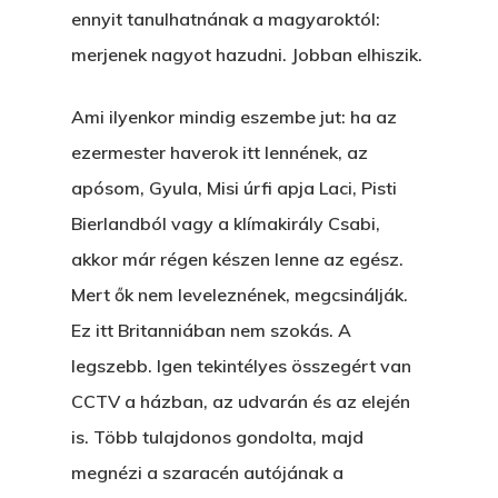
ennyit tanulhatnának a magyaroktól:
merjenek nagyot hazudni. Jobban elhiszik.
Ami ilyenkor mindig eszembe jut: ha az
ezermester haverok itt lennének, az
apósom, Gyula, Misi úrfi apja Laci, Pisti
Bierlandból vagy a klímakirály Csabi,
akkor már régen készen lenne az egész.
Mert ők nem leveleznének, megcsinálják.
Ez itt Britanniában nem szokás. A
legszebb. Igen tekintélyes összegért van
CCTV a házban, az udvarán és az elején
is. Több tulajdonos gondolta, majd
megnézi a szaracén autójának a