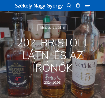
Székely Nagy György
Üss egy entert a kereséshez, vagy nyomd
Bristolt Látni
meg az ESC gombot a bezáráshoz
202. BRISTOLT
LÁTNI ÉS AZ
ÍRÓNŐK
2024.10.06.