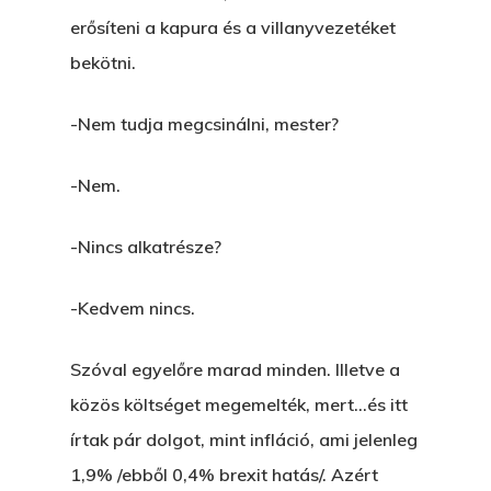
erősíteni a kapura és a villanyvezetéket
bekötni.
-Nem tudja megcsinálni, mester?
-Nem.
-Nincs alkatrésze?
-Kedvem nincs.
Szóval egyelőre marad minden. Illetve a
közös költséget megemelték, mert…és itt
írtak pár dolgot, mint infláció, ami jelenleg
1,9% /ebből 0,4% brexit hatás/. Azért