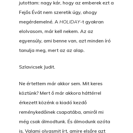
jutottam: nagy kár, hogy az emberek ezt a
Fejős Évát nem szeretik úgy, ahogy
megérdemelné. A
HOLIDAY
-t gyakran
elolvasom, már kell nekem. Az az
egyensúly, ami benne van, azt minden író
tanulja meg, mert az az alap.
Szlavicsek Judit.
Ne értettem már akkor sem. Mit keres
köztünk? Mert ő már akkora háttérrel
érkezett közénk a kiadó kezdő
reménykedőinek csapatába, amiről mi
még csak álmodtunk. És álmodunk azóta
is. Valami olyasmit írt, amire elsőre azt