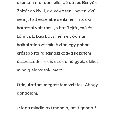
akartam mondani ellenpéldát és Benyák
Hogyan Tudta Feladni 
Zoltánon kívül, aki egy zseni, nevén kívül
Egyházasmordízomad
nem jutott eszembe senki férfi író, aki
Kartalherczeghy Aurél
hatással volt rám. Jó hát Rejtő Jenő és
Lőrincz L. Laci bácsi nem ér, ők már
halhatatlan zsenik. Aztán egy pohár
erősebb italra támaszkodva kezdtem
összeszedni, kik is azok a hölgyek, akiket
mindig elolvasok, mert…
Odajutottam megosztom veletek. Ahogy
gondolom.
-Maga mindig azt mondja, amit gondol?