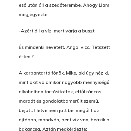
eső után áll a szedőterembe. Ahogy Liam
megjegyezte:
-Azért áll a víz, mert várja a buszt.
És mindenki nevetett. Angol vicc. Tetszett
érteni?
A karbantartó főnök, Mike, aki úgy néz ki,
mint akit valamikor nagyobb mennyiségű
alkoholban tartósítottak, ettől ráncos
maradt és gondolatbamerült szemű,
bejött. Illetve nem jött be, megállt az
ajtóban, mondván, bent víz van, beázik a
bakancsa. Aztán megkérdezte: