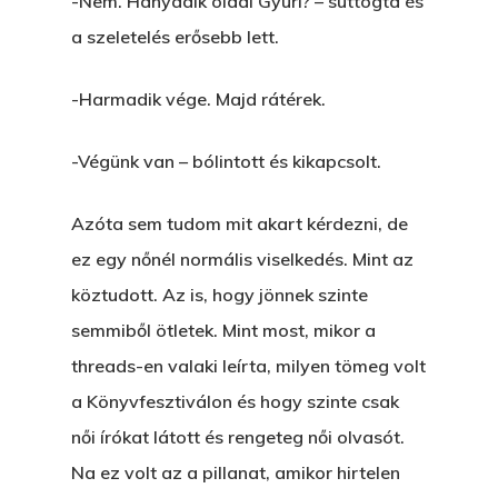
-Nem. Hányadik oldal Gyuri? – suttogta és
VOLT EGYSZER EGY KI
a szeletelés erősebb lett.
ÁRULÓ!
-Harmadik vége. Majd rátérek.
A Kaszinó
AZ IGAZI AJÁNDÉK
-Végünk van – bólintott és kikapcsolt.
Párizs És Újra MI
Azóta sem tudom mit akart kérdezni, de
Egy Hitelt, Ödön?
ez egy nőnél normális viselkedés. Mint az
köztudott. Az is, hogy jönnek szinte
ELMENT A VILLAMOS
semmiből ötletek. Mint most, mikor a
EGY BANKOT, ÖDÖN?
threads-en valaki leírta, milyen tömeg volt
GYERE VELEM
a Könyvfesztiválon és hogy szinte csak
KÖNYVESBOLTBA, ANY
női írókat látott és rengeteg női olvasót.
Na ez volt az a pillanat, amikor hirtelen
A „BECSÜLETES” ÜGY