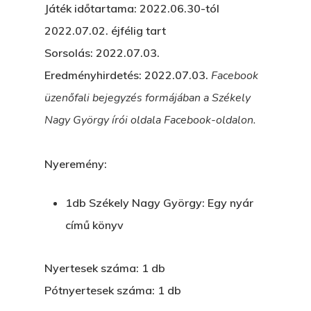
Játék időtartama: 2022.06.30-tól
2022.07.02. éjfélig tart
Sorsolás: 2022.07.03.
Eredményhirdetés: 2022.07.03.
Facebook
üzenőfali bejegyzés formájában a Székely
Nagy György írói oldala Facebook-oldalon.
Nyeremény:
1db Székely Nagy György: Egy nyár
című könyv
Nyertesek száma: 1 db
Pótnyertesek száma: 1 db