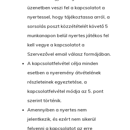
üzenetben veszi fel a kapcsolatot a
nyertessel, hogy tájékoztassa arról, a
sorsolás poszt közzétételét követő 5
munkanapon belül nyertes játékos fel
kell vegye a kapcsolatot a
Szervezővel email válasz formájában.
A kapcsolatfelvétel célja minden
esetben a nyeremény átvételének
részleteinek egyeztetése, a
kapcsolatfelvétel módja az 5. pont
szerint történik.
Amennyiben a nyertes nem
jelentkezik, és ezért nem sikerül
felvenni a kapcsolatot az erre