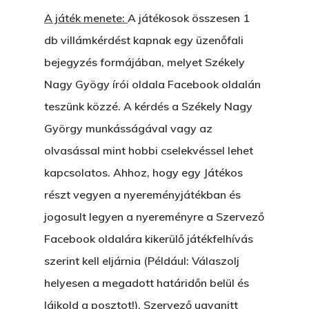
A játék menete:
A játékosok összesen 1
db villámkérdést kapnak egy üzenőfali
bejegyzés formájában, melyet Székely
Nagy Gyögy írói oldala Facebook oldalán
teszünk közzé. A kérdés a Székely Nagy
György munkásságával vagy az
olvasással mint hobbi cselekvéssel lehet
kapcsolatos. Ahhoz, hogy egy Játékos
részt vegyen a nyereményjátékban és
jogosult legyen a nyereményre a Szervező
Facebook oldalára kikerülő játékfelhívás
szerint kell eljárnia (Például: Válaszolj
helyesen a megadott határidőn belül és
lájkold a posztot!). Szervező ugyanitt