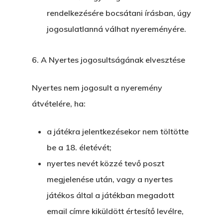
rendelkezésére bocsátani írásban, úgy
Főoldal
jogosulatlanná válhat nyereményére.
Bolt
6. A Nyertes jogosultságának elvesztése
Könyveim
Nyertes nem jogosult a nyeremény
Novellák
átvételére, ha:
A Veszett Ügy
Szerelem És…
Rólam
Novellák
a játékra jelentkezésekor nem töltötte
be a 18. életévét;
A Jóember
Álomszekrény
Blog
nyertes nevét közzé tevő poszt
A Vér Nem Válik Vízzé
Eltojtuk Nyuszi
Feliratkozás
Bristolt Látni
megjelenése után, vagy a nyertes
Egy Nyár
EGY LAKTANYÁT, ÖDÖ
játékos által a játékban megadott
Kapcsolat
email címre kiküldött értesítő levélre,
Ajándék – Karácsonyi
A PESTIA