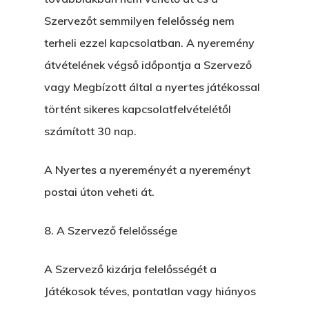
GYERE VELEM
Szervezőt semmilyen felelősség nem
KÖNYVESBOLTBA, ANY
terheli ezzel kapcsolatban. A nyeremény
A „BECSÜLETES” ÜGY
átvételének végső időpontja a Szervező
vagy Megbízott által a nyertes játékossal
Hogyan Tudta Feladni 
történt sikeres kapcsolatfelvételétől
Egyházasmordízomad
számított 30 nap.
Kartalherczeghy Aurél
A Nyertes a nyereményét a nyereményt
postai úton veheti át.
8. A Szervező felelőssége
A Szervező kizárja felelősségét a
Játékosok téves, pontatlan vagy hiányos