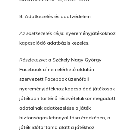
9. Adatkezelés és adatvédelem
Az adatkezelés célja
: nyereményjátékokhoz
kapcsolódó adatbázis kezelés.
Részletezve
: a Székely Nagy György
Facebook címen elérhető oldalán
szervezett Facebook üzenőfali
nyereményjátékhoz kapcsolódó játékosok
játékban történő részvételükkor megadott
adatainak adatkezelése a játék
biztonságos lebonyolítása érdekében, a
játék időtartama alatt a játékhoz