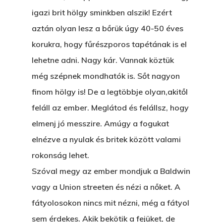
About Salient
Pofád, Az Van!
igazi brit hölgy sminkben alszik! Ezért
The Castle
aztán olyan lesz a bőrük úgy 40-50 éves
Ment A Hűtlen
Unit 345
korukra, hogy fűrészporos tapétának is el
Egy Be-Fektetést, Ödö
2500 Castle Dr
lehetne adni. Nagy kár. Vannak köztük
Manhattan, NY
FELICITÁ
még szépnek mondhatók is. Sőt nagyon
finom hölgy is! De a legtöbbje olyan,akitől
Betli
T:
+216 (0)40 3629 475
feláll az ember. Meglátod és felállsz, hogy
E:
hello@themenectar.c
Egy Világbajnokságot,
elmenj jó messzire. Amúgy a fogukat
VOLT EGYSZER EGY KI
elnézve a nyulak és britek között valami
rokonság lehet.
ÁRULÓ!
Szóval megy az ember mondjuk a Baldwin
A Kaszinó
vagy a Union streeten és nézi a nőket. A
fátyolosokon nincs mit nézni, még a fátyol
AZ IGAZI AJÁNDÉK
sem érdekes. Akik bekötik a fejüket, de