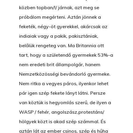
Párizs És Újra MI
közben topban/!/ járnak, azt meg se
Egy Hitelt, Ödön?
próbálom megérteni. Aztán jönnek a
feketék, négy-öt gyerekkel, akárcsak az
ELMENT A VILLAMOS
indiaiak vagy a pakik, pakisztániak,
EGY BANKOT, ÖDÖN?
belőlük rengeteg van. Ma Britannia ott
GYERE VELEM
tart, hogy a születendő gyermekek 53%-a
KÖNYVESBOLTBA, ANY
nem eredeti brit állampolgár, hanem
Nemzetközösségi bevándorló gyermeke.
A „BECSÜLETES” ÜGY
Nem ritka a vegyes páros, ilyenkor lehet
Hogyan Tudta Feladni 
pár igen szép fekete lányt látni. Persze
Egyházasmordízomad
van köztük is hegyomlás szerű, de ilyen a
Kartalherczeghy Aurél
WASP / fehér, angolszász,protestáns/
hölgyek közt is akad szép számmal. És
aztán lát az ember csinos, szép és hűha