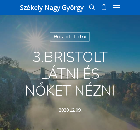
Székely Nagy György
Üss egy entert a kereséshez, vagy nyomd
Bristolt Látni
meg az ESC gombot a bezáráshoz
3.BRISTOLT
LÁTNI ÉS
NŐKET NÉZNI
2020.12.09.