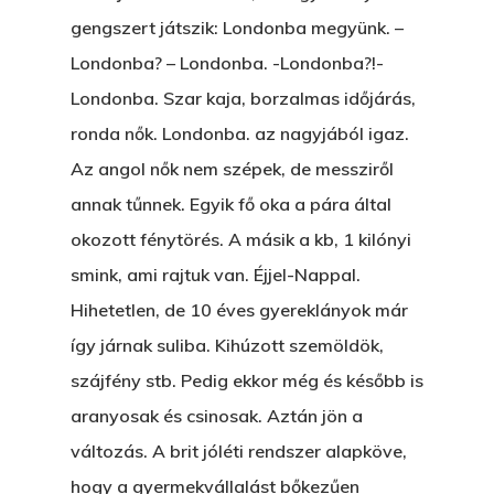
gengszert játszik: Londonba megyünk. –
Londonba? – Londonba. -Londonba?!-
Londonba. Szar kaja, borzalmas időjárás,
ronda nők. Londonba. az nagyjából igaz.
Az angol nők nem szépek, de messziről
annak tűnnek. Egyik fő oka a pára által
okozott fénytörés. A másik a kb, 1 kilónyi
Főoldal
smink, ami rajtuk van. Éjjel-Nappal.
Bolt
Hihetetlen, de 10 éves gyereklányok már
így járnak suliba. Kihúzott szemöldök,
Könyveim
szájfény stb. Pedig ekkor még és később is
Novellák
A Veszett Ügy
aranyosak és csinosak. Aztán jön a
változás. A brit jóléti rendszer alapköve,
Szerelem És…
Rólam
Novellák
hogy a gyermekvállalást bőkezűen