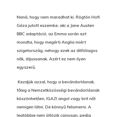
Naná, hogy nem maradhat ki. Rögtön Hofi
Géza jutott eszembe, aki a Jane Austen
BBC adaptáció, az Emma során azt
mondta, hogy megérti Anglia miért
szigetország, nehogy ezek az állítólagos
nők, átjussanak. Azért ez nem ilyen
egyszerű.
Kezdjük azzal, hogy a bevándorlásnak,
főleg a Nemzetközösségi bevándorlásnak
köszönhetően, IGAZI angol vagy brit nőt
nemigen látni. De könnyű felismerni. A
legtöbbje nem öltözik csinosan, pedig