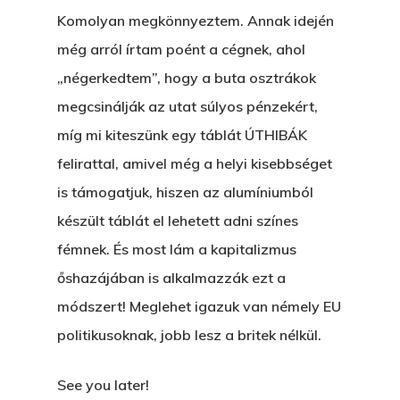
Komolyan megkönnyeztem. Annak idején
még arról írtam poént a cégnek, ahol
„négerkedtem”, hogy a buta osztrákok
megcsinálják az utat súlyos pénzekért,
míg mi kiteszünk egy táblát ÚTHIBÁK
felirattal, amivel még a helyi kisebbséget
is támogatjuk, hiszen az alumíniumból
készült táblát el lehetett adni színes
fémnek. És most lám a kapitalizmus
őshazájában is alkalmazzák ezt a
módszert! Meglehet igazuk van némely EU
politikusoknak, jobb lesz a britek nélkül.
See you later!