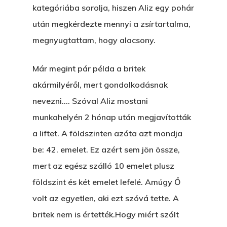
ELMENT A VILLAMOS
kategóriába sorolja, hiszen Aliz egy pohár
után megkérdezte mennyi a zsírtartalma,
EGY BANKOT, ÖDÖN?
megnyugtattam, hogy alacsony.
GYERE VELEM
KÖNYVESBOLTBA, ANY
Már megint pár példa a britek
akármilyéről, mert gondolkodásnak
A „BECSÜLETES” ÜGY
nevezni…. Szóval Aliz mostani
Hogyan Tudta Feladni 
munkahelyén 2 hónap után megjavították
Egyházasmordízomad
a liftet. A földszinten azóta azt mondja
Kartalherczeghy Aurél
be: 42. emelet. Ez azért sem jön össze,
mert az egész szálló 10 emelet plusz
földszint és két emelet lefelé. Amúgy Ő
volt az egyetlen, aki ezt szóvá tette. A
britek nem is értették.Hogy miért szólt