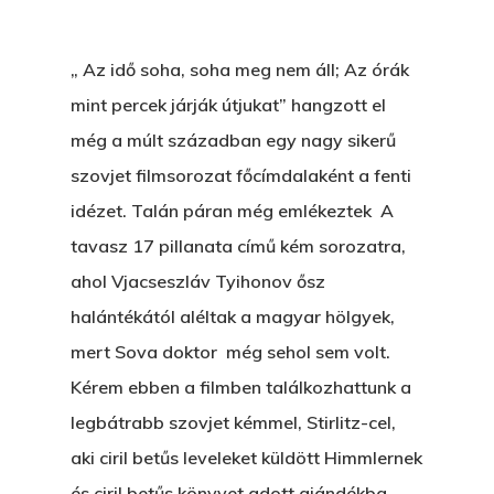
„ Az idő soha, soha meg nem áll; Az órák
mint percek járják útjukat” hangzott el
még a múlt században egy nagy sikerű
szovjet filmsorozat főcímdalaként a fenti
idézet. Talán páran még emlékeztek A
tavasz 17 pillanata című kém sorozatra,
ahol Vjacseszláv Tyihonov ősz
halántékától aléltak a magyar hölgyek,
mert Sova doktor még sehol sem volt.
Kérem ebben a filmben találkozhattunk a
legbátrabb szovjet kémmel, Stirlitz-cel,
aki ciril betűs leveleket küldött Himmlernek
és ciril betűs könyvet adott ajándékba