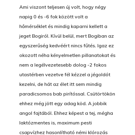
Ami viszont teljesen új volt, hogy négy
napig 0 és -6 fok között volt a
hőmérséklet és mindig kaparni kellett a
jeget Bogiról. Kívül belül, mert Bogiban az
egyszerűség kedvéért nincs fűtés. Igaz ez
okozott néha kényelmetlen pillanatokat és
nem a legélvezetesebb dolog -2 fokos
utastérben vezetve fél kézzel a jégoldót
kezelni, de hát az élet itt sem mindig
paradicsomos bab pirítóssal. Csütörtökön
ehhez még jött egy adag köd. A jobbik
angol fajtából. Ehhez képest a tej, mégha
laktózmentes is, maximum pesti
csapvízhez hasonlítható némi klórozás