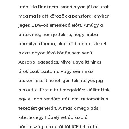
után. Ha Bogi nem ismeri olyan jól az utat,
még ma is ott körözök a pensfordi enyhén
jeges 11%-os emelkedő előtt. Amúgy a
britek még nem jöttek rá, hogy hiába
bármilyen lámpa, akár ködlámpa is lehet,
az az agyon lévő ködön nem segít .
Apropó jegesedés. Mivel ugye itt nincs
árok csak csatorna vagy semmi az
utakon, ezért néhol igen tekintélyes jég
alakult ki. Erre a brit megoldás: kiállítottak
egy villogó rendőrautót, ami automatikus
fékezést generált. A másik megoldás:
kitettek egy hópelyhet ábrázoló
háromszög alakú táblát ICE felirattal.