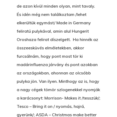
de azon kívül minden olyan, mint tavaly.
És idén még nem találkoztam /lehet
elkerültük egymást/ Made in Germany
feliratú pulykával, amin alul Hungerit
Oroshaza felirat díszelgett. Ha hinnék az
összeesküvés elméletekben, akkor
furcsálnám, hogy pont most tör ki
madárinfluenza járvány és pont azokban
az országokban, ahonnan az olcsóbb
pulyka jön. Van ilyen. Minthogy az is, hogy
a nagy cégek tömör szlogenekkel nyomják
a karácsonyt: Morrison- Makes it /tesszük/;
Tesco – Bring it on / nyomás, hajrá,
gyerünk/; ASDA – Christmas make better