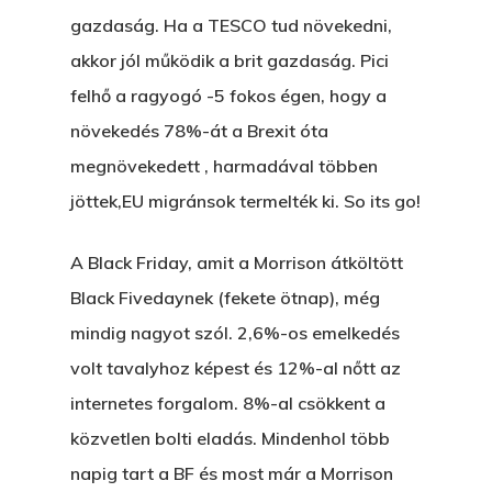
Egy Nyár
gazdaság. Ha a TESCO tud növekedni,
EGY LAKTANYÁT, ÖDÖ
Kapcsolat
akkor jól működik a brit gazdaság. Pici
Ajándék – Karácsonyi
A PESTIA
felhő a ragyogó -5 fokos égen, hogy a
Bakker Gyuri
Történetek
Az Elveszett Fejezet
növekedés 78%-át a Brexit óta
Hírek
megnövekedett , harmadával többen
Akkor És Ott
jöttek,EU migránsok termelték ki. So its go!
Nem Szégyen Az
Wow Look At This!
A Black Friday, amit a Morrison átköltött
KI-BEJÁRAT
This is an optional, highl
Black Fivedaynek (fekete ötnap), még
És Akkor A Balta
customizable off canvas 
mindig nagyot szól. 2,6%-os emelkedés
volt tavalyhoz képest és 12%-al nőtt az
A Pitli
internetes forgalom. 8%-al csökkent a
About Salient
Pofád, Az Van!
közvetlen bolti eladás. Mindenhol több
The Castle
Ment A Hűtlen
napig tart a BF és most már a Morrison
Unit 345