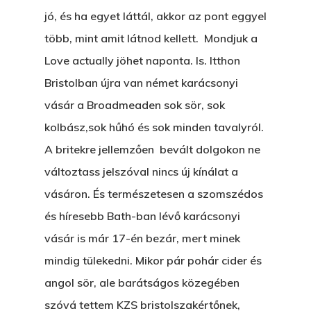
jó, és ha egyet láttál, akkor az pont eggyel
több, mint amit látnod kellett. Mondjuk a
Love actually jöhet naponta. Is. Itthon
Bristolban újra van német karácsonyi
vásár a Broadmeaden sok sör, sok
kolbász,sok hűhó és sok minden tavalyról.
A britekre jellemzően bevált dolgokon ne
változtass jelszóval nincs új kínálat a
vásáron. És természetesen a szomszédos
és híresebb Bath-ban lévő karácsonyi
vásár is már 17-én bezár, mert minek
mindig tülekedni. Mikor pár pohár cider és
angol sör, ale barátságos közegében
szóvá tettem KZS bristolszakértőnek,