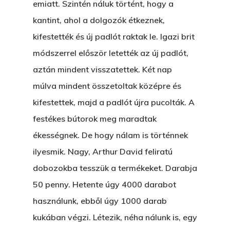
emiatt. Szintén náluk történt, hogy a
kantint, ahol a dolgozók étkeznek,
kifestették és új padlót raktak le. Igazi brit
módszerrel először letették az új padlót,
aztán mindent visszatettek. Két nap
múlva mindent összetoltak középre és
kifestettek, majd a padlót újra pucolták. A
festékes bútorok meg maradtak
ékességnek. De hogy nálam is történnek
ilyesmik. Nagy, Arthur David feliratú
dobozokba tesszük a termékeket. Darabja
50 penny. Hetente úgy 4000 darabot
használunk, ebből úgy 1000 darab
kukában végzi. Létezik, néha nálunk is, egy