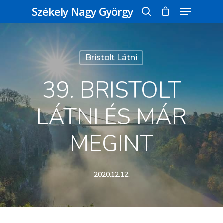
Székely Nagy György
Üss egy entert a kereséshez, vagy nyomd
Bristolt Látni
meg az ESC gombot a bezáráshoz
39. BRISTOLT
LÁTNI ÉS MÁR
MEGINT
2020.12.12.