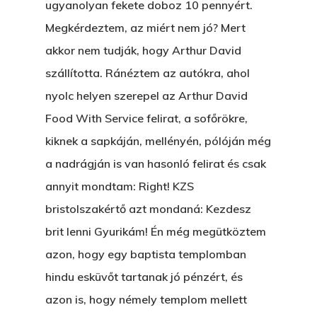
ugyanolyan fekete doboz 10 pennyért.
Megkérdeztem, az miért nem jó? Mert
akkor nem tudják, hogy Arthur David
szállította. Ránéztem az autókra, ahol
nyolc helyen szerepel az Arthur David
Food With Service felirat, a sofőrökre,
kiknek a sapkáján, mellényén, pólóján még
a nadrágján is van hasonló felirat és csak
annyit mondtam: Right! KZS
bristolszakértő azt mondaná: Kezdesz
brit lenni Gyurikám! Én még megütköztem
azon, hogy egy baptista templomban
hindu esküvőt tartanak jó pénzért, és
azon is, hogy némely templom mellett