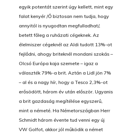
egyik potentát szerint úgy kellett, mint egy
falat kenyér /Ő biztosan nem tudja, hogy
annyitól is nyugodtan megfulladhat/,
betett főleg a ruházati cégeknek. Az
Főoldal
élelmiszer cégeknél az Aldi tudott 13%-ot
fejlődni, ahogy briteknél mondani szokás –
Bolt
Olcsó Európa kaja szemete – igaz a
Könyveim
választék 79%-a brit. Aztán a Lidl jön 7%
– al és a nagy hír, hogy a Tesco 2,3%-ot
Novellák
A Veszett Ügy
erősödött, három év után először. Ugyanis
Szerelem És…
Rólam
a brit gazdaság megítélése egyszerű,
Novellák
mint a németé. Ha Németországban Herr
A Jóember
Álomszekrény
Blog
Schmidt három évente tud venni egy új
A Vér Nem Válik Vízzé
Eltojtuk Nyuszi
VW Golfot, akkor jól működik a német
Feliratkozás
Bristolt Látni