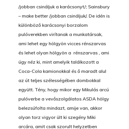
/jobban csináljuk a karácsonyt/; Sainsbury
– make better /jobban csináljuk/. De idén is
különböző karácsonyi borzalom
pulóverekben virítanak a munkatársak,
ami lehet egy hölgyön vicces rénszarvas
és lehet olyan hölgyön a rénszarvas , ami
úgy néz ki, mint amelyik találkozott a
Coca-Cola kamionokkal és ő maradt alul
az út teljes szélességében dombokkal
együtt. Tény, hogy mikor egy Mikulás arcú
pulóverbe a vevőszolgálatos ASDA hölgy
belezsúfolta mindazt, amije van, akkor
olyan torz vigyor ült ki szegény Miki
arcára, amit csak szorult helyzetben