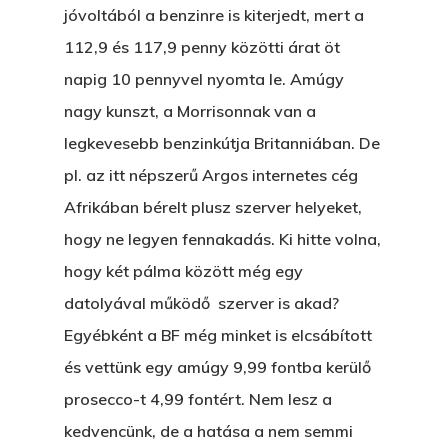
jóvoltából a benzinre is kiterjedt, mert a
Egy Be-Fektetést, Ödö
2500 Castle Dr
112,9 és 117,9 penny közötti árat öt
Manhattan, NY
FELICITÁ
napig 10 pennyvel nyomta le. Amúgy
Betli
nagy kunszt, a Morrisonnak van a
T:
+216 (0)40 3629 475
legkevesebb benzinkútja Britanniában. De
E:
hello@themenectar.c
Egy Világbajnokságot,
pl. az itt népszerű Argos internetes cég
VOLT EGYSZER EGY KI
Afrikában bérelt plusz szerver helyeket,
hogy ne legyen fennakadás. Ki hitte volna,
ÁRULÓ!
hogy két pálma között még egy
A Kaszinó
datolyával működő szerver is akad?
AZ IGAZI AJÁNDÉK
Egyébként a BF még minket is elcsábított
és vettünk egy amúgy 9,99 fontba kerülő
Párizs És Újra MI
prosecco-t 4,99 fontért. Nem lesz a
Egy Hitelt, Ödön?
kedvencünk, de a hatása a nem semmi