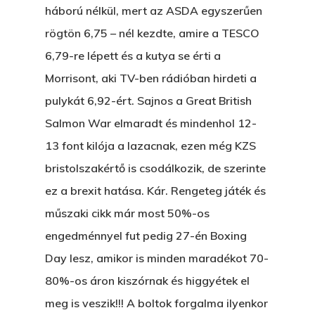
háború nélkül, mert az ASDA egyszerűen
rögtön 6,75 – nél kezdte, amire a TESCO
6,79-re lépett és a kutya se érti a
Morrisont, aki TV-ben rádióban hirdeti a
pulykát 6,92-ért. Sajnos a Great British
Salmon War elmaradt és mindenhol 12-
13 font kilója a lazacnak, ezen még KZS
bristolszakértő is csodálkozik, de szerinte
ez a brexit hatása. Kár. Rengeteg játék és
műszaki cikk már most 50%-os
engedménnyel fut pedig 27-én Boxing
Day lesz, amikor is minden maradékot 70-
80%-os áron kiszórnak és higgyétek el
meg is veszik!!! A boltok forgalma ilyenkor