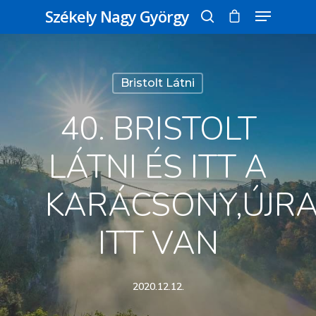
Székely Nagy György
Üss egy entert a kereséshez, vagy nyomd
Bristolt Látni
meg az ESC gombot a bezáráshoz
40. BRISTOLT
LÁTNI ÉS ITT A
KARÁCSONY,ÚJR
ITT VAN
2020.12.12.