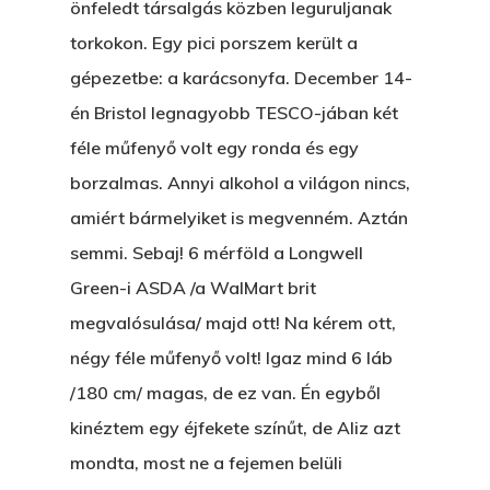
önfeledt társalgás közben leguruljanak
torkokon. Egy pici porszem került a
gépezetbe: a karácsonyfa. December 14-
én Bristol legnagyobb TESCO-jában két
féle műfenyő volt egy ronda és egy
borzalmas. Annyi alkohol a világon nincs,
amiért bármelyiket is megvenném. Aztán
semmi. Sebaj! 6 mérföld a Longwell
Green-i ASDA /a WalMart brit
megvalósulása/ majd ott! Na kérem ott,
négy féle műfenyő volt! Igaz mind 6 láb
/180 cm/ magas, de ez van. Én egyből
kinéztem egy éjfekete színűt, de Aliz azt
mondta, most ne a fejemen belüli