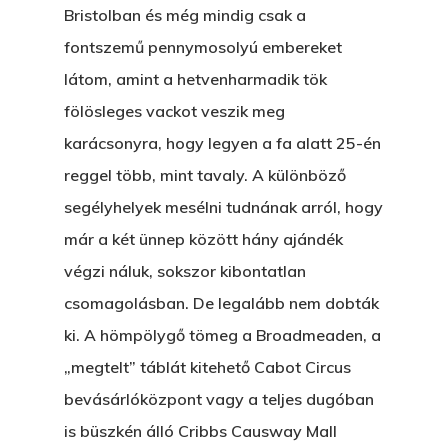
Bristolban és még mindig csak a
fontszemű pennymosolyú embereket
látom, amint a hetvenharmadik tök
fölösleges vackot veszik meg
karácsonyra, hogy legyen a fa alatt 25-én
reggel több, mint tavaly. A különböző
segélyhelyek mesélni tudnának arról, hogy
már a két ünnep között hány ajándék
végzi náluk, sokszor kibontatlan
csomagolásban. De legalább nem dobták
ki. A hömpölygő tömeg a Broadmeaden, a
„megtelt” táblát kitehető Cabot Circus
bevásárlóközpont vagy a teljes dugóban
is büszkén álló Cribbs Causway Mall