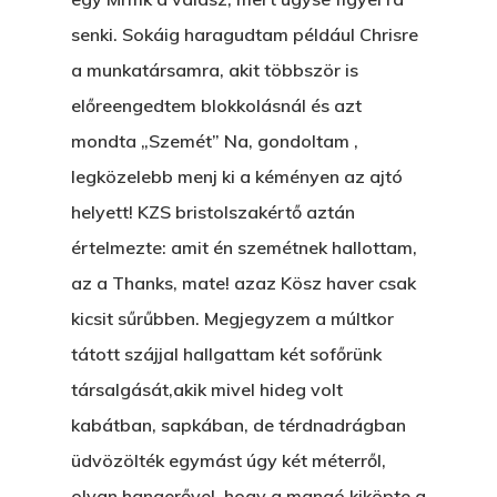
VOLT EGYSZER EGY KI
senki. Sokáig haragudtam például Chrisre
a munkatársamra, akit többször is
ÁRULÓ!
előreengedtem blokkolásnál és azt
A Kaszinó
mondta „Szemét” Na, gondoltam ,
AZ IGAZI AJÁNDÉK
legközelebb menj ki a kéményen az ajtó
helyett! KZS bristolszakértő aztán
Párizs És Újra MI
értelmezte: amit én szemétnek hallottam,
Egy Hitelt, Ödön?
az a Thanks, mate! azaz Kösz haver csak
kicsit sűrűbben. Megjegyzem a múltkor
ELMENT A VILLAMOS
tátott szájjal hallgattam két sofőrünk
EGY BANKOT, ÖDÖN?
társalgását,akik mivel hideg volt
GYERE VELEM
kabátban, sapkában, de térdnadrágban
KÖNYVESBOLTBA, ANY
üdvözölték egymást úgy két méterről,
olyan hangerővel, hogy a mangó kiköpte a