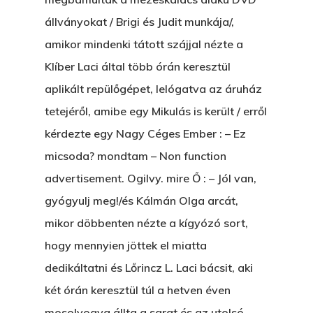
állványokat / Brigi és Judit munkája/,
amikor mindenki tátott szájjal nézte a
Klíber Laci által több órán keresztül
aplikált repülőgépet, lelógatva az áruház
tetejéről, amibe egy Mikulás is került / erről
kérdezte egy Nagy Céges Ember : – Ez
micsoda? mondtam – Non function
advertisement. Ogilvy. mire Ő : – Jól van,
gyógyulj meg!/és Kálmán Olga arcát,
mikor döbbenten nézte a kígyózó sort,
hogy mennyien jöttek el miatta
dedikáltatni és Lőrincz L. Laci bácsit, aki
két órán keresztül túl a hetven éven
mosolyogva állta a sarat és az utolsó