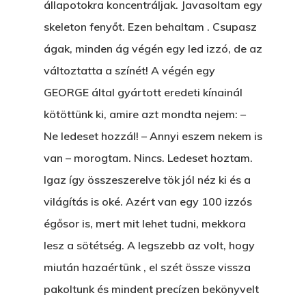
állapotokra koncentráljak. Javasoltam egy
skeleton fenyőt. Ezen behaltam . Csupasz
ágak, minden ág végén egy led izzó, de az
változtatta a színét! A végén egy
GEORGE által gyártott eredeti kínainál
kötöttünk ki, amire azt mondta nejem: –
Ne ledeset hozzál! – Annyi eszem nekem is
van – morogtam. Nincs. Ledeset hoztam.
Igaz így összeszerelve tök jól néz ki és a
világítás is oké. Azért van egy 100 izzós
égősor is, mert mit lehet tudni, mekkora
lesz a sötétség. A legszebb az volt, hogy
miután hazaértünk , el szét össze vissza
pakoltunk és mindent precízen bekönyvelt