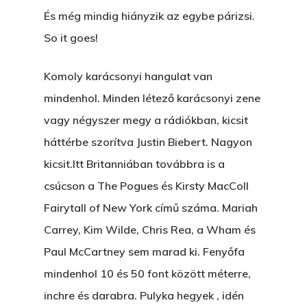
És még mindig hiányzik az egybe párizsi.
So it goes!
Komoly karácsonyi hangulat van
mindenhol. Minden létező karácsonyi zene
vagy négyszer megy a rádiókban, kicsit
háttérbe szorítva Justin Biebert. Nagyon
kicsit.Itt Britanniában továbbra is a
csúcson a The Pogues és Kirsty MacColl
Fairytall of New York című száma. Mariah
Carrey, Kim Wilde, Chris Rea, a Wham és
Paul McCartney sem marad ki. Fenyőfa
mindenhol 10 és 50 font között méterre,
inchre és darabra. Pulyka hegyek , idén