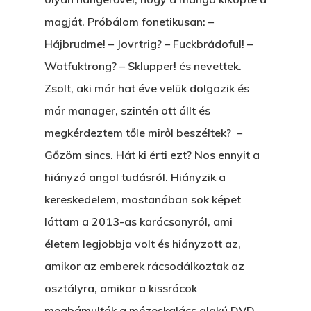
A „BECSÜLETES” ÜGY
magját. Próbálom fonetikusan: –
Hogyan Tudta Feladni 
Hájbrudme! – Jovrtrig? – Fuckbrádoful! –
Egyházasmordízomad
Watfuktrong? – Sklupper! és nevettek.
Kartalherczeghy Aurél
Zsolt, aki már hat éve velük dolgozik és
már manager, szintén ott állt és
megkérdeztem tőle miről beszéltek? –
Gőzöm sincs. Hát ki érti ezt? Nos ennyit a
hiányzó angol tudásról. Hiányzik a
kereskedelem, mostanában sok képet
láttam a 2013-as karácsonyról, ami
életem legjobbja volt és hiányzott az,
amikor az emberek rácsodálkoztak az
osztályra, amikor a kissrácok
megbámulták a mézeskalács alakú DVD