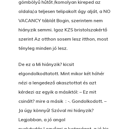
gömbölyű hűtőt /komolyan kireped az
Bolt
oldala/,a teljesen telipakolt ágy alját, a NO
Könyveim
VACANCY táblát Bogin, szerintem nem
hiányzik semmi. Igaz KZS bristolszakértő
Novellák
A Veszett Ügy
szerint Az otthon sosem lesz itthon, most
Szerelem És…
tényleg minden jó lesz.
Rólam
Novellák
A Jóember
Álomszekrény
Blog
De ez a Mi hiányzik? kicsit
A Vér Nem Válik Vízzé
elgondolkodtatott. Mint mikor két hóhér
Eltojtuk Nyuszi
Feliratkozás
Bristolt Látni
nézi a lengedező akasztottat és azt
Egy Nyár
EGY LAKTANYÁT, ÖDÖ
Kapcsolat
kérdezi az egyik a másiktól: – Ez mit
Ajándék – Karácsonyi
A PESTIA
csinált? mire a másik : -. Gondolkodott. –
Bakker Gyuri
Történetek
Ja úgy könnyű! Szóval mi hiányzik?
Az Elveszett Fejezet
Legjobban, a jó angol
Hírek
Akkor És Ott
nyelvtudás.Legyőzni a lustaságot, a jó kis