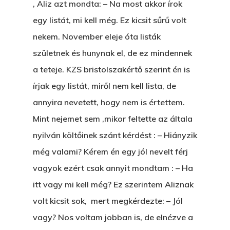
, Aliz azt mondta: – Na most akkor írok
egy listát, mi kell még. Ez kicsit sűrű volt
nekem. November eleje óta listák
születnek és hunynak el, de ez mindennek
a teteje. KZS bristolszakértő szerint én is
írjak egy listát, miről nem kell lista, de
annyira nevetett, hogy nem is értettem.
Mint nejemet sem ,mikor feltette az általa
nyilván költőinek szánt kérdést : – Hiányzik
még valami? Kérem én egy jól nevelt férj
vagyok ezért csak annyit mondtam : – Ha
itt vagy mi kell még? Ez szerintem Aliznak
volt kicsit sok, mert megkérdezte: – Jól
Főoldal
vagy? Nos voltam jobban is, de elnézve a