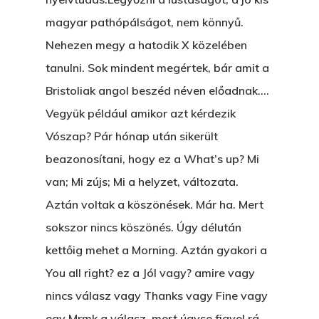
magyar pathópálságot, nem könnyű.
Nem Szégyen Az
Wow Look At This!
Nehezen megy a hatodik X közelében
KI-BEJÁRAT
This is an optional, highl
tanulni. Sok mindent megértek, bár amit a
És Akkor A Balta
customizable off canvas 
Bristoliak angol beszéd néven előadnak….
Vegyük például amikor azt kérdezik
A Pitli
Vószap? Pár hónap után sikerült
About Salient
Pofád, Az Van!
beazonosítani, hogy ez a What’s up? Mi
The Castle
Ment A Hűtlen
van; Mi zújs; Mi a helyzet, változata.
Unit 345
Aztán voltak a köszönések. Már ha. Mert
Egy Be-Fektetést, Ödö
2500 Castle Dr
sokszor nincs köszönés. Úgy délután
Manhattan, NY
FELICITÁ
kettőig mehet a Morning. Aztán gyakori a
You all right? ez a Jól vagy? amire vagy
Betli
T:
+216 (0)40 3629 475
nincs válasz vagy Thanks vagy Fine vagy
E:
hello@themenectar.c
Egy Világbajnokságot,
egy Mrmk a válasz, mert úgyse figyel rá