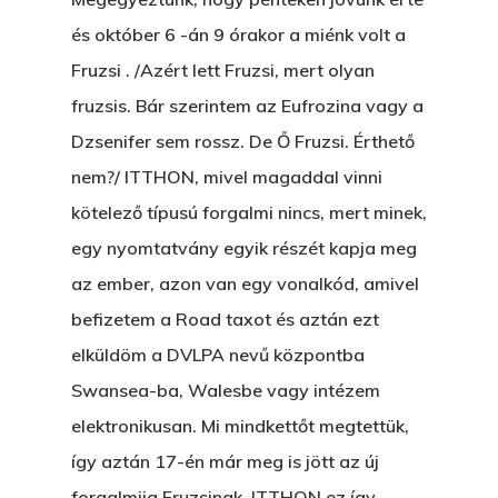
és október 6 -án 9 órakor a miénk volt a
GYERE VELEM
Fruzsi . /Azért lett Fruzsi, mert olyan
KÖNYVESBOLTBA, ANY
fruzsis. Bár szerintem az Eufrozina vagy a
A „BECSÜLETES” ÜGY
Dzsenifer sem rossz. De Ő Fruzsi. Érthető
Hogyan Tudta Feladni 
nem?/ ITTHON, mivel magaddal vinni
Egyházasmordízomad
kötelező típusú forgalmi nincs, mert minek,
Kartalherczeghy Aurél
egy nyomtatvány egyik részét kapja meg
az ember, azon van egy vonalkód, amivel
befizetem a Road taxot és aztán ezt
elküldöm a DVLPA nevű központba
Swansea-ba, Walesbe vagy intézem
elektronikusan. Mi mindkettőt megtettük,
így aztán 17-én már meg is jött az új
forgalmija Fruzsinak. ITTHON ez így