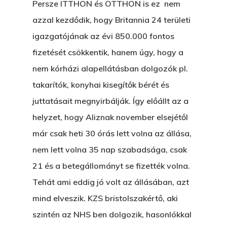
Persze ITTHON és OTTHON is ez nem
azzal kezdődik, hogy Britannia 24 területi
igazgatójának az évi 850.000 fontos
fizetését csökkentik, hanem úgy, hogy a
nem kórházi alapellátásban dolgozók pl.
takarítók, konyhai kisegítők bérét és
juttatásait megnyirbálják. Így előállt az a
helyzet, hogy Aliznak november elsejétől
már csak heti 30 órás lett volna az állása,
nem lett volna 35 nap szabadsága, csak
21 és a betegállományt se fizették volna.
Tehát ami eddig jó volt az állásában, azt
mind elveszik. KZS bristolszakértő, aki
szintén az NHS ben dolgozik, hasonlókkal