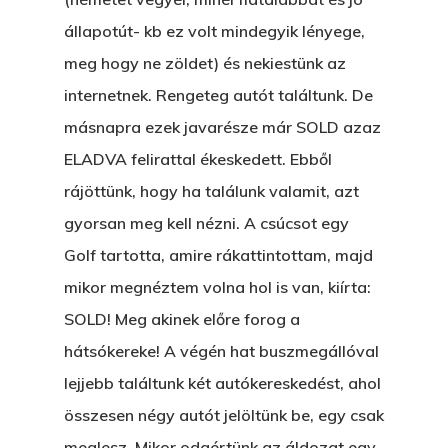
állapotút- kb ez volt mindegyik lényege,
meg hogy ne zöldet) és nekiestünk az
Főoldal
internetnek. Rengeteg autót találtunk. De
Bolt
másnapra ezek javarésze már SOLD azaz
ELADVA felirattal ékeskedett. Ebből
Könyveim
rájöttünk, hogy ha találunk valamit, azt
gyorsan meg kell nézni. A csúcsot egy
Novellák
A Veszett Ügy
Golf tartotta, amire rákattintottam, majd
Szerelem És…
Rólam
Novellák
mikor megnéztem volna hol is van, kiírta:
A Jóember
SOLD! Meg akinek előre forog a
Álomszekrény
Blog
hátsókereke! A végén hat buszmegállóval
A Vér Nem Válik Vízzé
Eltojtuk Nyuszi
Feliratkozás
Bristolt Látni
lejjebb találtunk két autókereskedést, ahol
Egy Nyár
EGY LAKTANYÁT, ÖDÖ
összesen négy autót jelöltünk be, egy csak
Kapcsolat
meglesz. Mikor odaértünk az áldozat egy