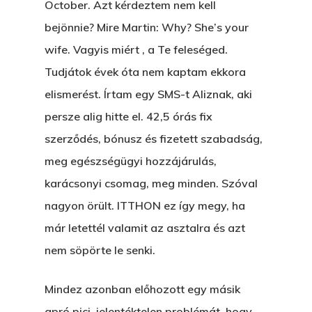
October. Azt kérdeztem nem kell
bejönnie? Mire Martin: Why? She’s your
wife. Vagyis miért , a Te feleséged.
Tudjátok évek óta nem kaptam ekkora
elismerést. Írtam egy SMS-t Aliznak, aki
persze alig hitte el. 42,5 órás fix
szerződés, bónusz és fizetett szabadság,
meg egészségügyi hozzájárulás,
karácsonyi csomag, meg minden. Szóval
nagyon örült. ITTHON ez így megy, ha
már letettél valamit az asztalra és azt
nem söpörte le senki.
Mindez azonban előhozott egy másik
apró,pici, jelentéktelen problémát, hogy