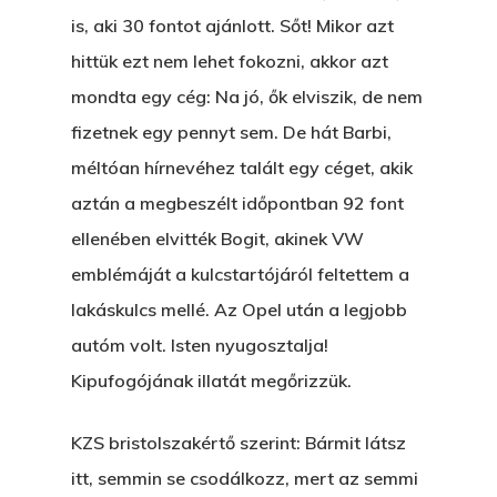
is, aki 30 fontot ajánlott. Sőt! Mikor azt
hittük ezt nem lehet fokozni, akkor azt
mondta egy cég: Na jó, ők elviszik, de nem
fizetnek egy pennyt sem. De hát Barbi,
méltóan hírnevéhez talált egy céget, akik
aztán a megbeszélt időpontban 92 font
ellenében elvitték Bogit, akinek VW
emblémáját a kulcstartójáról feltettem a
lakáskulcs mellé. Az Opel után a legjobb
autóm volt. Isten nyugosztalja!
Kipufogójának illatát megőrizzük.
KZS bristolszakértő szerint: Bármit látsz
itt, semmin se csodálkozz, mert az semmi