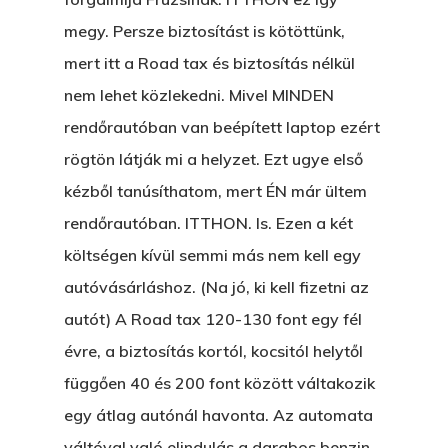
megy. Persze biztosítást is kötöttünk,
mert itt a Road tax és biztosítás nélkül
nem lehet közlekedni. Mivel MINDEN
rendőrautóban van beépített laptop ezért
rögtön látják mi a helyzet. Ezt ugye első
kézből tanúsíthatom, mert ÉN már ültem
rendőrautóban. ITTHON. Is. Ezen a két
költségen kívül semmi más nem kell egy
autóvásárláshoz. (Na jó, ki kell fizetni az
autót) A Road tax 120-130 font egy fél
évre, a biztosítás kortól, kocsitól helytől
függően 40 és 200 font között váltakozik
egy átlag autónál havonta. Az automata
váltóval való elindulás a darabos benzin