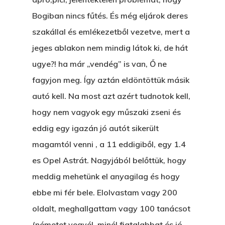
Bogiban nincs fűtés. És még eljárok deres
szakállal és emlékezetből vezetve, mert a
jeges ablakon nem mindig látok ki, de hát
ugye?! ha már „vendég” is van, Ő ne
fagyjon meg. Így aztán eldöntöttük másik
autó kell. Na most azt azért tudnotok kell,
hogy nem vagyok egy műszaki zseni és
eddig egy igazán jó autót sikerült
magamtól venni , a 11 eddigiből, egy 1.4
es Opel Astrát. Nagyjából belőttük, hogy
meddig mehetünk el anyagilag és hogy
ebbe mi fér bele. Elolvastam vagy 200
oldalt, meghallgattam vagy 100 tanácsot
(németet vegyél, minél fiatalabbat és jó