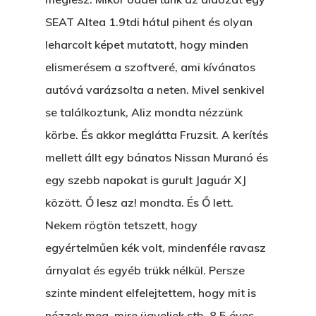
Ajándék – Karácsonyi
A PESTIA
Bakker Gyuri
SEAT Altea 1.9tdi hátul pihent és olyan
Történetek
Az Elveszett Fejezet
leharcolt képet mutatott, hogy minden
Hírek
elismerésem a szoftveré, ami kívánatos
Akkor És Ott
autóvá varázsolta a neten. Mivel senkivel
Nem Szégyen Az
se találkoztunk, Aliz mondta nézzünk
Wow Look At This!
KI-BEJÁRAT
körbe. És akkor meglátta Fruzsit. A kerítés
This is an optional, highl
mellett állt egy bánatos Nissan Muranó és
És Akkor A Balta
customizable off canvas 
egy szebb napokat is gurult Jaguár XJ
A Pitli
között. Ő lesz az! mondta. És Ő lett.
About Salient
Pofád, Az Van!
Nekem rögtön tetszett, hogy
The Castle
egyértelműen kék volt, mindenféle ravasz
Ment A Hűtlen
Unit 345
árnyalat és egyéb trükk nélkül. Persze
Egy Be-Fektetést, Ödö
2500 Castle Dr
szinte mindent elfelejtettem, hogy mit is
Manhattan, NY
nézzek meg, mire ügyeljek stb. 8,5 éves
FELICITÁ