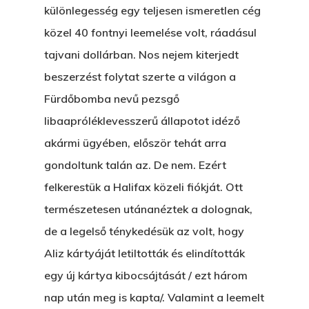
különlegesség egy teljesen ismeretlen cég
közel 40 fontnyi leemelése volt, ráadásul
tajvani dollárban. Nos nejem kiterjedt
beszerzést folytat szerte a világon a
Fürdőbomba nevű pezsgő
libaapróléklevesszerű állapotot idéző
akármi ügyében, először tehát arra
gondoltunk talán az. De nem. Ezért
felkerestük a Halifax közeli fiókját. Ott
természetesen utánanéztek a dolognak,
de a legelső ténykedésük az volt, hogy
Aliz kártyáját letiltották és elindították
egy új kártya kibocsájtását / ezt három
nap után meg is kapta/. Valamint a leemelt