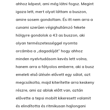
ahhoz képest, ami még látni fogsz. Megint
igaza lett, mert olyat láttam a buszon,
amire sosem gondoltam. És itt nem arra a
cunami szerűen végighullámzó fekete
hölgyre gondolok a 43 as buszon, aki
olyan természetességgel nyomta
orcámba a „dagadóját” hogy ahhoz
minden nyelvtudásom kevés lett volna,
hanem arra a fátyolos emberre, aki a busz
emeleti első ülésén elővett egy sálat, azt
megcsókolta, majd kiterítette arra keskeny
részre, ami az ablak előtt van, aztán
elővette a tepsi mobilt kikeresett valamit
és elindította és ritmikusan hajlongani