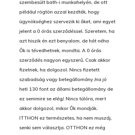
szembesült bath-i munkahelyén, de ott
például rögtön azzal kezdték, hogy
ügynökséghez szervezik ki őket, ami egyet
jelent a 0 órás szerződéssel. Szeretem, ha
azt hiszik én ezt benyalom, de hát néha
Ők is tévedhetnek, mondta. A 0 órás
szerződés nagyon egyszerű. Csak akkor
fizetnek, ha dolgozol. Nincs fizetett
szabadság vagy betegállomány /na jó
heti 130 font az állami betegállomány de
ez semmire se elég/. Nincs túlóra, mert
akkor dolgozol, mikor Ők mondják.
ITTHON ez természetes, ha nem muszáj,
senki sem választja. OTTHON ez még