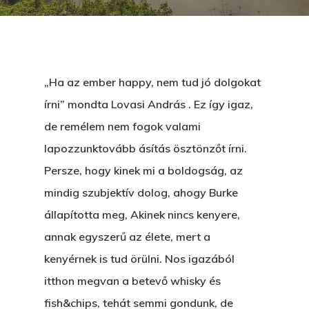
„Ha az ember happy, nem tud jó dolgokat
írni” mondta Lovasi András . Ez így igaz,
de remélem nem fogok valami
lapozzunktovább ásítás ösztönzőt írni.
Persze, hogy kinek mi a boldogság, az
mindig szubjektív dolog, ahogy Burke
állapította meg, Akinek nincs kenyere,
annak egyszerű az élete, mert a
kenyérnek is tud örülni. Nos igazából
itthon megvan a betevő whisky és
fish&chips, tehát semmi gondunk, de