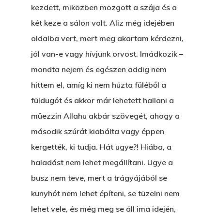
kezdett, miközben mozgott a szája és a
két keze a sálon volt. Aliz még idejében
oldalba vert, mert meg akartam kérdezni,
jól van-e vagy hívjunk orvost. Imádkozik –
mondta nejem és egészen addig nem
hittem el, amíg ki nem húzta füléből a
füldugót és akkor már lehetett hallani a
müezzin Allahu akbár szövegét, ahogy a
második szúrát kiabálta vagy éppen
kergették, ki tudja. Hát ugye?! Hiába, a
haladást nem lehet megállítani. Ugye a
busz nem teve, mert a trágyájából se
kunyhót nem lehet építeni, se tüzelni nem
lehet vele, és még meg se áll ima idején,