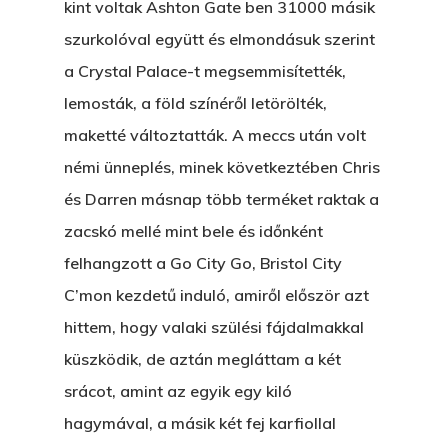
kint voltak Ashton Gate ben 31000 másik
szurkolóval együtt és elmondásuk szerint
a Crystal Palace-t megsemmisítették,
lemosták, a föld színéről letörölték,
maketté változtatták. A meccs után volt
némi ünneplés, minek következtében Chris
és Darren másnap több terméket raktak a
zacskó mellé mint bele és időnként
felhangzott a Go City Go, Bristol City
C’mon kezdetű induló, amiről először azt
hittem, hogy valaki szülési fájdalmakkal
küszködik, de aztán megláttam a két
srácot, amint az egyik egy kiló
hagymával, a másik két fej karfiollal