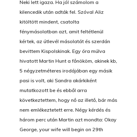
Neki lett igaza. Ha jól számolom a
kilencedik után adták fel. Szóval Aliz
kitöltött mindent, csatolta
fénymásolatban azt, amit feltétlenül
kértek, az útlevél másolatát és szerdán
bevittem Kispolskinak. Egy óra múlva
hivatott Martin Hunt a főnököm, akinek kb,
5 négyzetméteres irodájában egy másik
pasi is volt, aki Sandra akárkiként
mutatkozott be és ebből arra
következtettem, hogy nő az illető, bár más
nem emlékeztetett erre. Négy kérdés és
három perc után Martin azt mondta: Okay
George, your wife will begin on 29th