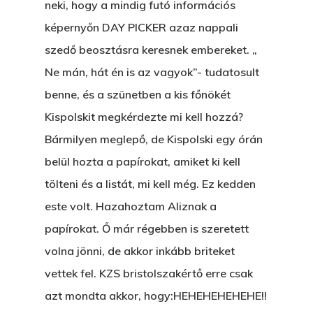
neki, hogy a mindig futó információs
képernyőn DAY PICKER azaz nappali
szedő beosztásra keresnek embereket. „
Ne mán, hát én is az vagyok”- tudatosult
benne, és a szünetben a kis főnökét
Kispolskit megkérdezte mi kell hozzá?
Bármilyen meglepő, de Kispolski egy órán
belül hozta a papírokat, amiket ki kell
tölteni és a listát, mi kell még. Ez kedden
este volt. Hazahoztam Aliznak a
papírokat. Ő már régebben is szeretett
volna jönni, de akkor inkább briteket
vettek fel. KZS bristolszakértő erre csak
azt mondta akkor, hogy:HEHEHEHEHEHE!!