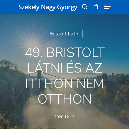
Székely Nagy György
Üss egy entert a kereséshez, vagy nyomd
Bristolt Látni
meg az ESC gombot a bezáráshoz
49. BRISTOLT
LÁTNI ÉS AZ
ITTHON NEM
OTTHON
2020.12.12.