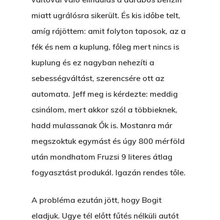
miatt ugrálósra sikerült. És kis időbe telt,
amíg rájöttem: amit folyton taposok, az a
fék és nem a kuplung, főleg mert nincs is
kuplung és ez nagyban nehezíti a
sebességváltást, szerencsére ott az
automata. Jeff meg is kérdezte: meddig
csinálom, mert akkor szól a többieknek,
hadd mulassanak Ők is. Mostanra már
megszoktuk egymást és úgy 800 mérföld
után mondhatom Fruzsi 9 literes átlag
fogyasztást produkál. Igazán rendes tőle.
A probléma ezután jött, hogy Bogit
eladjuk. Ugye tél előtt fűtés nélküli autót