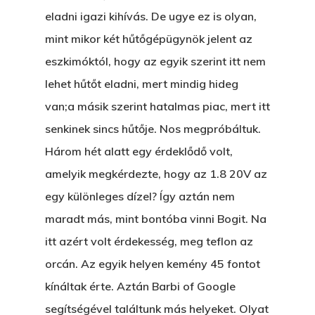
eladni igazi kihívás. De ugye ez is olyan,
mint mikor két hűtőgépügynök jelent az
eszkimóktól, hogy az egyik szerint itt nem
lehet hűtőt eladni, mert mindig hideg
van;a másik szerint hatalmas piac, mert itt
senkinek sincs hűtője. Nos megpróbáltuk.
Három hét alatt egy érdeklődő volt,
amelyik megkérdezte, hogy az 1.8 20V az
egy különleges dízel? Így aztán nem
maradt más, mint bontóba vinni Bogit. Na
itt azért volt érdekesség, meg teflon az
orcán. Az egyik helyen kemény 45 fontot
kínáltak érte. Aztán Barbi of Google
segítségével találtunk más helyeket. Olyat