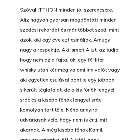
Szóval ITTHON minden jó, szerencsére,
Aliz nagyon gyorsan megdöntött minden
szedési rekordot és már többet szed, mint
azok, aki egy éve ezt csinálják. Amúgy
nagy a respektje. Aki ismeri Alizt, az tudja,
hogy nem az a fajta, aki egy fél liter
whisky után kér még valami innivalót vagy
aki egyetlen csulával bont le egy jobban
sikerült téglafalat, de a kis főnök lengyel
srác és a kisebb főnök lengyel srác
komolyan tart tőle. Néha annyira
udvariasak vele, hogy nem is érti, mit
akarnak. A még kisebb főnök Kamil,
annyira zavarba jött Aliztól, hogy