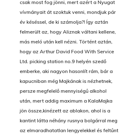
csak most fog jönni, mert azért a Nyugat
vívmányait át szoktuk venni, mondjuk pár
év késéssel, de ki számolja?! Így aztán
felmerült az, hogy Aliznak váltani kellene,
más meló után kell nézni. Történt aztán,
hogy az Arthur David Food With Service
Ltd. picking station no.9 helyén szedő
emberke, aki nagyon hasonlít rám, bár a
kapucniban még Majkának is nézhetnek,
persze megfelelő mennyiségű alkohol
után, mert addig maximum a KalaMajka
jön össze,kinézett az ablakon, ahol is a
kantint látta néhány rusnya bolgárral meg
az elmaradhatatlan lengyelekkel és feltűnt