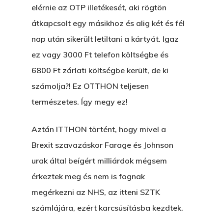
elérnie az OTP illetékesét, aki rögtön
átkapcsolt egy másikhoz és alig két és fél
nap után sikerült letiltani a kártyát. Igaz
ez vagy 3000 Ft telefon költségbe és
6800 Ft zárlati költségbe került, de ki
számolja?! Ez OTTHON teljesen
természetes. Így megy ez!
Aztán ITTHON történt, hogy mivel a
Brexit szavazáskor Farage és Johnson
urak által beígért milliárdok mégsem
érkeztek meg és nem is fognak
megérkezni az NHS, az itteni SZTK
számlájára, ezért karcsúsításba kezdtek.