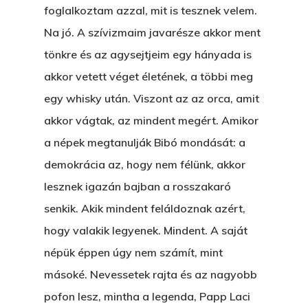
foglalkoztam azzal, mit is tesznek velem.
Na jó. A szívizmaim javarésze akkor ment
tönkre és az agysejtjeim egy hányada is
akkor vetett véget életének, a többi meg
egy whisky után. Viszont az az orca, amit
akkor vágtak, az mindent megért. Amikor
a népek megtanulják Bibó mondását: a
demokrácia az, hogy nem félünk, akkor
lesznek igazán bajban a rosszakaró
senkik. Akik mindent feláldoznak azért,
hogy valakik legyenek. Mindent. A saját
népük éppen úgy nem számít, mint
másoké. Nevessetek rajta és az nagyobb
pofon lesz, mintha a legenda, Papp Laci