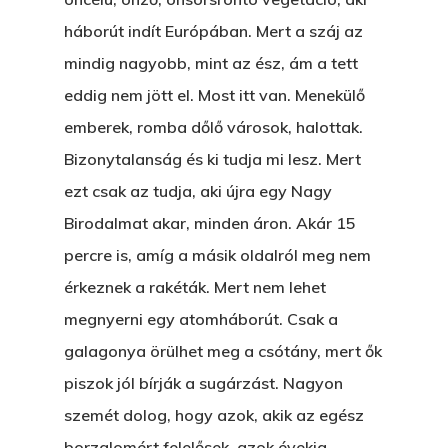
háborút indít Európában. Mert a száj az
mindig nagyobb, mint az ész, ám a tett
eddig nem jött el. Most itt van. Menekülő
emberek, romba dőlő városok, halottak.
Bizonytalanság és ki tudja mi lesz. Mert
ezt csak az tudja, aki újra egy Nagy
Birodalmat akar, minden áron. Akár 15
percre is, amíg a másik oldalról meg nem
érkeznek a rakéták. Mert nem lehet
megnyerni egy atomháborút. Csak a
galagonya örülhet meg a csótány, mert ők
piszok jól bírják a sugárzást. Nagyon
szemét dolog, hogy azok, akik az egész
borzalomért felelősek, azok évekig