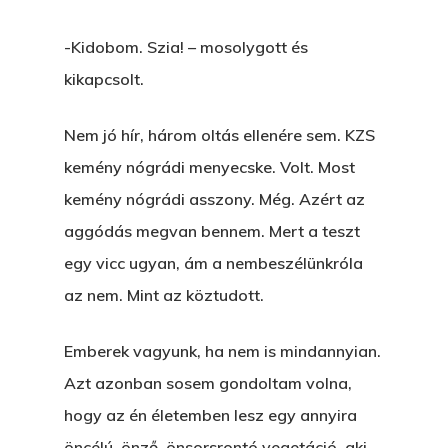
-Kidobom. Szia! – mosolygott és
kikapcsolt.
Nem jó hír, három oltás ellenére sem. KZS
kemény nógrádi menyecske. Volt. Most
kemény nógrádi asszony. Még. Azért az
aggódás megvan bennem. Mert a teszt
egy vicc ugyan, ám a nembeszélünkróla
az nem. Mint az köztudott.
Emberek vagyunk, ha nem is mindannyian.
Azt azonban sosem gondoltam volna,
hogy az én életemben lesz egy annyira
öncélú, önző, önsorsrontó vegetáció, aki