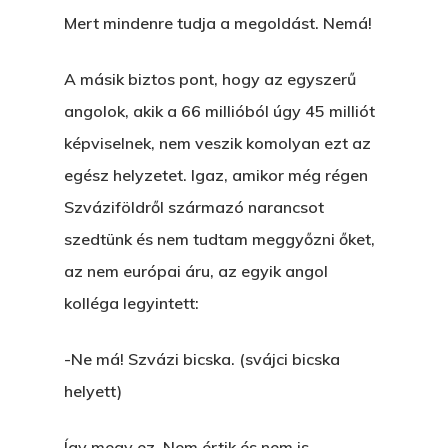
Mert mindenre tudja a megoldást. Nemá!
A másik biztos pont, hogy az egyszerű
angolok, akik a 66 millióból úgy 45 milliót
képviselnek, nem veszik komolyan ezt az
egész helyzetet. Igaz, amikor még régen
Szváziföldről származó narancsot
szedtünk és nem tudtam meggyőzni őket,
az nem európai áru, az egyik angol
kolléga legyintett:
-Ne má! Szvázi bicska. (svájci bicska
helyett)
Így megy ez. Nem értik és nem is