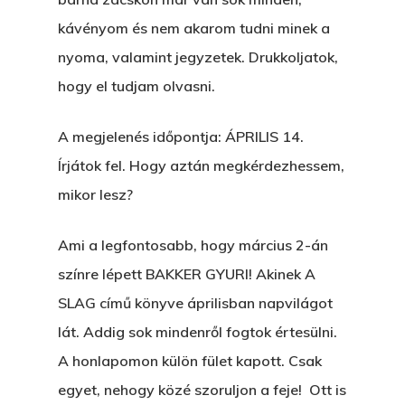
kávényom és nem akarom tudni minek a
nyoma, valamint jegyzetek. Drukkoljatok,
hogy el tudjam olvasni.
A megjelenés időpontja: ÁPRILIS 14.
Írjátok fel. Hogy aztán megkérdezhessem,
mikor lesz?
Ami a legfontosabb, hogy március 2-án
színre lépett BAKKER GYURI! Akinek A
SLAG című könyve áprilisban napvilágot
lát. Addig sok mindenről fogtok értesülni.
A honlapomon külön fület kapott. Csak
egyet, nehogy közé szoruljon a feje! Ott is