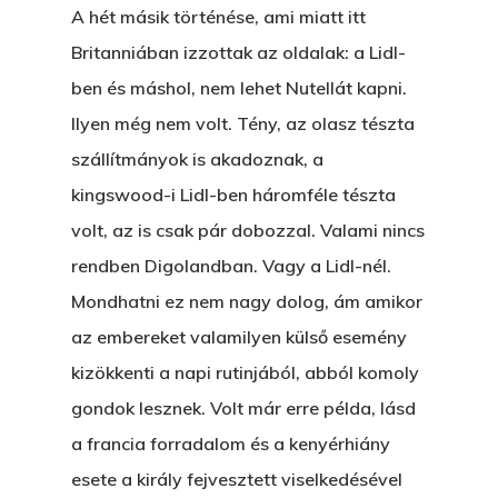
A hét másik történése, ami miatt itt
Betli
T:
+216 (0)40 3629 475
Britanniában izzottak az oldalak: a Lidl-
E:
hello@themenectar.c
Egy Világbajnokságot,
ben és máshol, nem lehet Nutellát kapni.
Ilyen még nem volt. Tény, az olasz tészta
VOLT EGYSZER EGY KI
szállítmányok is akadoznak, a
ÁRULÓ!
kingswood-i Lidl-ben háromféle tészta
volt, az is csak pár dobozzal. Valami nincs
A Kaszinó
rendben Digolandban. Vagy a Lidl-nél.
AZ IGAZI AJÁNDÉK
Mondhatni ez nem nagy dolog, ám amikor
Párizs És Újra MI
az embereket valamilyen külső esemény
kizökkenti a napi rutinjából, abból komoly
Egy Hitelt, Ödön?
gondok lesznek. Volt már erre példa, lásd
ELMENT A VILLAMOS
a francia forradalom és a kenyérhiány
EGY BANKOT, ÖDÖN?
esete a király fejvesztett viselkedésével