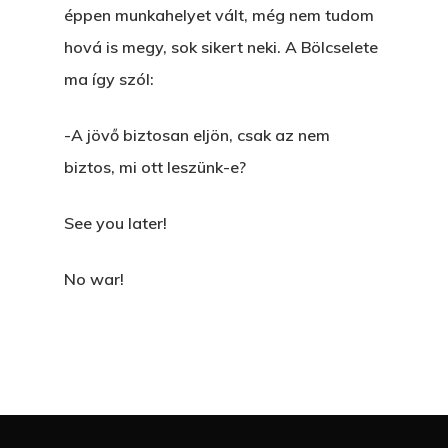
éppen munkahelyet vált, még nem tudom
hová is megy, sok sikert neki. A Bölcselete
ma így szól:
-A jövő biztosan eljön, csak az nem
biztos, mi ott leszünk-e?
See you later!
No war!