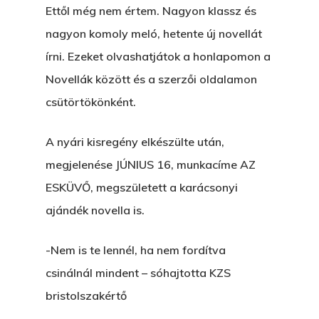
Ettől még nem értem. Nagyon klassz és
nagyon komoly meló, hetente új novellát
írni. Ezeket olvashatjátok a honlapomon a
Novellák között és a szerzői oldalamon
csütörtökönként.
A nyári kisregény elkészülte után,
megjelenése JÚNIUS 16, munkacíme AZ
ESKÜVŐ, megszületett a karácsonyi
ajándék novella is.
-Nem is te lennél, ha nem fordítva
csinálnál mindent – sóhajtotta KZS
bristolszakértő