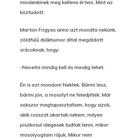
mindenkinek meg kellene érteni. Mint az
köztudott.
Marton Frigyes anno azt mondta nekünk,
zöldfülű diákhumor által megáldott
srácoknak, hogy:
-Nevetni mindig kell és mindig lehet.
Én is ezt mondom Nektek. Bármi lesz,
bármi jön, a mosolyt ne feledjétek. Már
sokszor megtapasztaltam, hogy azok,
akik rosszat akartak nekem, milyen
piszkosul idegesek tudtak lenni, mikor
mosolyogtam rájuk. Mikor nem