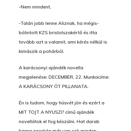
-Nem mindent.
-Talán jobb lenne Aliznak, ha mégis-
bólintott KZS bristolszakértő és itta
tovább azt a valamit, ami kérés nélkül is
kimászik a pohárból.
A karácsonyi ajándék novella
megjelenése: DECEMBER. 22. Munkacíme:
A KARÁCSONY ÖT PILLANATA.
Én is tudom, hogy húsvét jön és ezért a
MIT TOJT A NYUSZI? című ajándék
novellátok el fog készülni. Hat darab
barna zacskón már van sok minden,