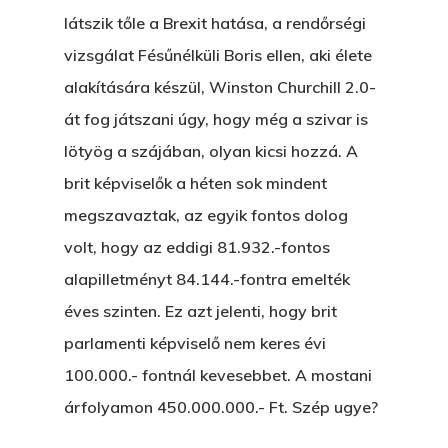
Bakker Gyuri
Történetek
látszik tőle a Brexit hatása, a rendőrségi
Az Elveszett Fejezet
vizsgálat Fésűnélküli Boris ellen, aki élete
Hírek
Akkor És Ott
alakítására készül, Winston Churchill 2.0-
át fog játszani úgy, hogy még a szivar is
Nem Szégyen Az
lötyög a szájában, olyan kicsi hozzá. A
Wow Look At This!
KI-BEJÁRAT
brit képviselők a héten sok mindent
This is an optional, highl
megszavaztak, az egyik fontos dolog
És Akkor A Balta
customizable off canvas 
volt, hogy az eddigi 81.932.-fontos
A Pitli
alapilletményt 84.144.-fontra emelték
About Salient
Pofád, Az Van!
éves szinten. Ez azt jelenti, hogy brit
The Castle
parlamenti képviselő nem keres évi
Ment A Hűtlen
Unit 345
100.000.- fontnál kevesebbet. A mostani
Egy Be-Fektetést, Ödö
2500 Castle Dr
árfolyamon 450.000.000.- Ft. Szép ugye?
Manhattan, NY
FELICITÁ