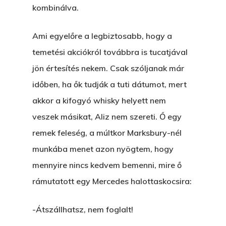
kombinálva.
GYERE VELEM
KÖNYVESBOLTBA, ANY
Ami egyelőre a legbiztosabb, hogy a
A „BECSÜLETES” ÜGY
temetési akciókról továbbra is tucatjával
jön értesítés nekem. Csak szóljanak már
Hogyan Tudta Feladni 
időben, ha ők tudják a tuti dátumot, mert
Egyházasmordízomad
akkor a kifogyó whisky helyett nem
Kartalherczeghy Aurél
veszek másikat, Aliz nem szereti. Ő egy
remek feleség, a múltkor Marksbury-nél
munkába menet azon nyögtem, hogy
mennyire nincs kedvem bemenni, mire ő
rámutatott egy Mercedes halottaskocsira:
-Átszállhatsz, nem foglalt!