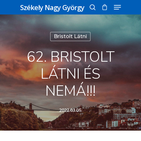
Székely Nagy György
Üss egy entert a kereséshez, vagy nyomd
Bristolt Látni
meg az ESC gombot a bezáráshoz
62. BRISTOLT
LÁTNI ÉS
NEMÁ!!!
2022.03.05.