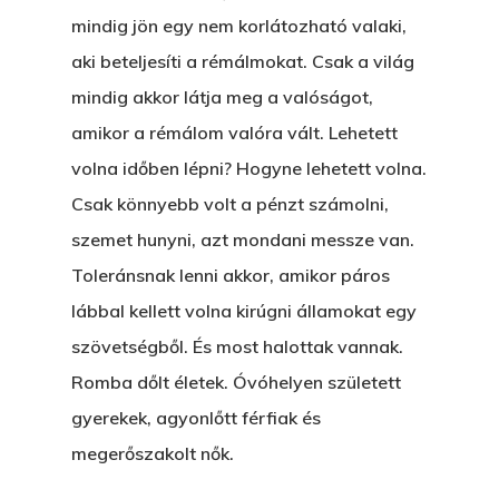
mindig jön egy nem korlátozható valaki,
aki beteljesíti a rémálmokat. Csak a világ
mindig akkor látja meg a valóságot,
amikor a rémálom valóra vált. Lehetett
volna időben lépni? Hogyne lehetett volna.
Csak könnyebb volt a pénzt számolni,
szemet hunyni, azt mondani messze van.
Toleránsnak lenni akkor, amikor páros
lábbal kellett volna kirúgni államokat egy
szövetségből. És most halottak vannak.
Romba dőlt életek. Óvóhelyen született
gyerekek, agyonlőtt férfiak és
megerőszakolt nők.