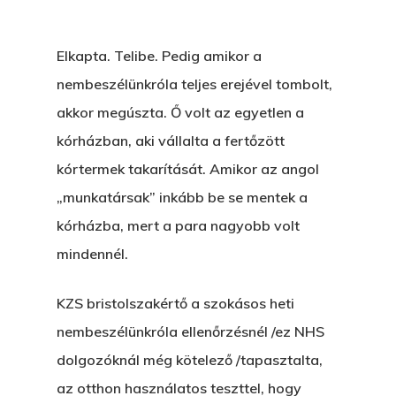
Elkapta. Telibe. Pedig amikor a
nembeszélünkróla teljes erejével tombolt,
akkor megúszta. Ő volt az egyetlen a
kórházban, aki vállalta a fertőzött
kórtermek takarítását. Amikor az angol
„munkatársak” inkább be se mentek a
kórházba, mert a para nagyobb volt
mindennél.
KZS bristolszakértő a szokásos heti
nembeszélünkróla ellenőrzésnél /ez NHS
dolgozóknál még kötelező /tapasztalta,
az otthon használatos teszttel, hogy