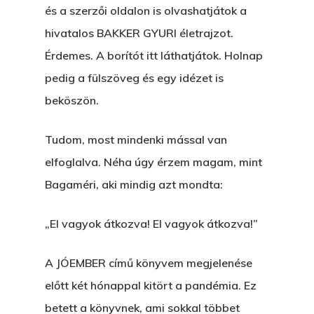
és a szerzői oldalon is olvashatjátok a
hivatalos BAKKER GYURI életrajzot.
Érdemes. A borítót itt láthatjátok. Holnap
pedig a fülszöveg és egy idézet is
beköszön.
Tudom, most mindenki mással van
elfoglalva. Néha úgy érzem magam, mint
Bagaméri, aki mindig azt mondta:
„El vagyok átkozva! El vagyok átkozva!”
A JÓEMBER című könyvem megjelenése
előtt két hónappal kitört a pandémia. Ez
betett a könyvnek, ami sokkal többet