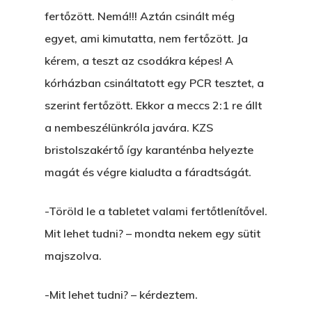
fertőzött. Nemá!!! Aztán csinált még
egyet, ami kimutatta, nem fertőzött. Ja
kérem, a teszt az csodákra képes! A
kórházban csináltatott egy PCR tesztet, a
szerint fertőzött. Ekkor a meccs 2:1 re állt
a nembeszélünkróla javára. KZS
bristolszakértő így karanténba helyezte
magát és végre kialudta a fáradtságát.
-Töröld le a tabletet valami fertőtlenítővel.
Mit lehet tudni? – mondta nekem egy sütit
majszolva.
-Mit lehet tudni? – kérdeztem.