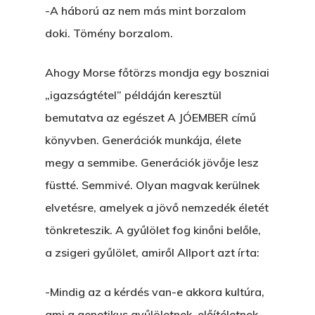
-A háború az nem más mint borzalom
doki. Tömény borzalom.
Ahogy Morse főtörzs mondja egy boszniai
„igazságtétel” példáján keresztül
bemutatva az egészet A JÓEMBER című
könyvben. Generációk munkája, élete
megy a semmibe. Generációk jövője lesz
füstté. Semmivé. Olyan magvak kerülnek
elvetésre, amelyek a jövő nemzedék életét
tönkreteszik. A gyűlölet fog kinőni belőle,
a zsigeri gyűlölet, amiről Allport azt írta:
-Mindig az a kérdés van-e akkora kultúra,
ami a genetikus gyűlöletnek, előítéletnek