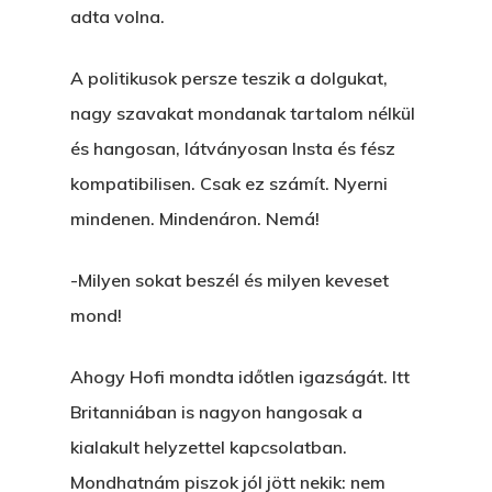
adta volna.
Főoldal
A politikusok persze teszik a dolgukat,
nagy szavakat mondanak tartalom nélkül
Bolt
és hangosan, látványosan Insta és fész
Könyveim
kompatibilisen. Csak ez számít. Nyerni
mindenen. Mindenáron. Nemá!
Novellák
A Veszett Ügy
-Milyen sokat beszél és milyen keveset
Szerelem És…
Rólam
Novellák
mond!
A Jóember
Álomszekrény
Blog
Ahogy Hofi mondta időtlen igazságát. Itt
A Vér Nem Válik Vízzé
Eltojtuk Nyuszi
Feliratkozás
Bristolt Látni
Britanniában is nagyon hangosak a
Egy Nyár
EGY LAKTANYÁT, ÖDÖ
kialakult helyzettel kapcsolatban.
Kapcsolat
Ajándék – Karácsonyi
Mondhatnám piszok jól jött nekik: nem
A PESTIA