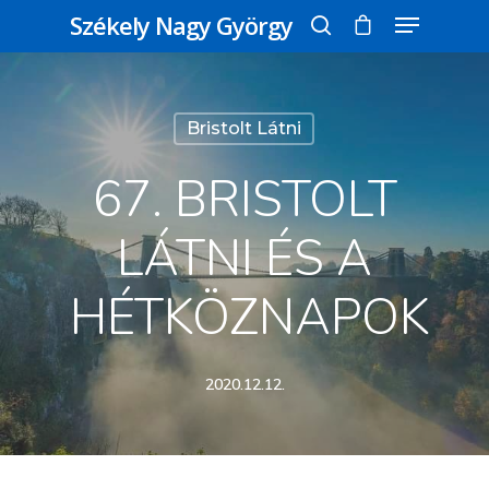
Székely Nagy György
Üss egy entert a kereséshez, vagy nyomd
Bristolt Látni
meg az ESC gombot a bezáráshoz
67. BRISTOLT
LÁTNI ÉS A
HÉTKÖZNAPOK
2020.12.12.