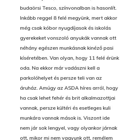
budaörsi Tesco, színvonalban is hasonlít.
Inkább reggel 8 felé megyünk, mert akkor
még csak kóbor nyugdíjasok és iskolás
gyerekeket vonszoló anyukák vannak ott
néhány egészen munkásnak kinéző pasi
kíséretében. Van olyan, hogy 11 felé érünk
oda. Na ekkor már vadászni kell a
parkolóhelyet és persze teli van az
áruház. Amúgy az ASDA híres arról, hogy
ha csak lehet fehér és brit alkalmazottjai
vannak, persze kültéri és esetleges kuli
munkára vannak mások is. Viszont ide
nem jár sok lengyel, vagy olyankor járnak
ott, mikor mi nem vagyunk ott, remélem