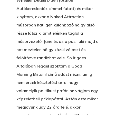
Wheeler Dealers-ben (otthon
Autókereskedők címmel futott) és mikor
kinyitom, akkor a Naked Attraction
műsorban hat igen különböző hölgy alsó
része látszik, amit élénken taglal a
műsorvezető, Jane és az a pasi, aki majd a
hat meztelen hölgy közül választ és
felöltözve randizhat vele. So it goes.
Általában reggel szoktam a Good
Morning Britain! című adást nézni, amíg
nem érzek késztetést arra, hogy
valamelyik politikust pofán ne vágjam egy
képzeletbeli péklapáttal. Aztán este mikor
megjövünk úgy 22 óra felé, akkor