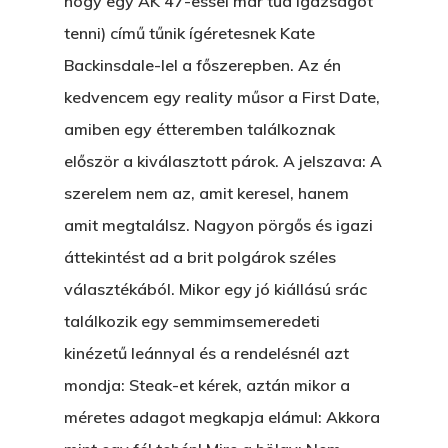
Bakker Gyuri
hogy egy AK 47-essel már tud igazságot
Történetek
Az Elveszett Fejezet
tenni) című tűnik ígéretesnek Kate
Hírek
Backinsdale-lel a főszerepben. Az én
Akkor És Ott
kedvencem egy reality műsor a First Date,
Nem Szégyen Az
amiben egy étteremben találkoznak
Wow Look At This!
KI-BEJÁRAT
először a kiválasztott párok. A jelszava: A
This is an optional, highl
szerelem nem az, amit keresel, hanem
És Akkor A Balta
customizable off canvas 
amit megtalálsz. Nagyon pörgős és igazi
A Pitli
áttekintést ad a brit polgárok széles
About Salient
választékából. Mikor egy jó kiállású srác
Pofád, Az Van!
The Castle
találkozik egy semmimsemeredeti
Ment A Hűtlen
Unit 345
kinézetű leánnyal és a rendelésnél azt
Egy Be-Fektetést, Ödö
2500 Castle Dr
mondja: Steak-et kérek, aztán mikor a
Manhattan, NY
méretes adagot megkapja elámul: Akkora
FELICITÁ