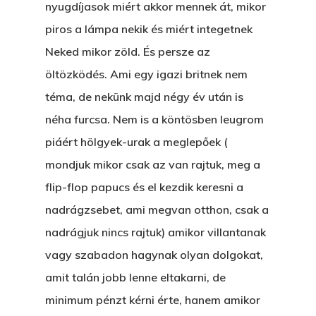
nyugdíjasok miért akkor mennek át, mikor
piros a lámpa nekik és miért integetnek
Neked mikor zöld. És persze az
öltözködés. Ami egy igazi britnek nem
téma, de nekünk majd négy év után is
néha furcsa. Nem is a köntösben leugrom
piáért hölgyek-urak a meglepőek (
mondjuk mikor csak az van rajtuk, meg a
flip-flop papucs és el kezdik keresni a
nadrágzsebet, ami megvan otthon, csak a
nadrágjuk nincs rajtuk) amikor villantanak
vagy szabadon hagynak olyan dolgokat,
amit talán jobb lenne eltakarni, de
minimum pénzt kérni érte, hanem amikor