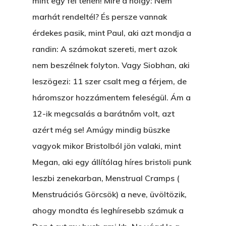
mint egy fél tehén! Mire a hölgy: Nem
Betli
T:
+216 (0)40 3629 475
marhát rendeltél? És persze vannak
E:
hello@themenectar.c
Egy Világbajnokságot,
érdekes pasik, mint Paul, aki azt mondja a
randin: A számokat szereti, mert azok
VOLT EGYSZER EGY KI
nem beszélnek folyton. Vagy Siobhan, aki
ÁRULÓ!
leszögezi: 11 szer csalt meg a férjem, de
háromszor hozzámentem feleségül. Ám a
A Kaszinó
12-ik megcsalás a barátnőm volt, azt
AZ IGAZI AJÁNDÉK
azért még se! Amúgy mindig büszke
Párizs És Újra MI
vagyok mikor Bristolból jön valaki, mint
Megan, aki egy állítólag híres bristoli punk
Egy Hitelt, Ödön?
leszbi zenekarban, Menstrual Cramps (
ELMENT A VILLAMOS
Menstruációs Görcsök) a neve, üvöltözik,
EGY BANKOT, ÖDÖN?
ahogy mondta és leghíresebb számuk a