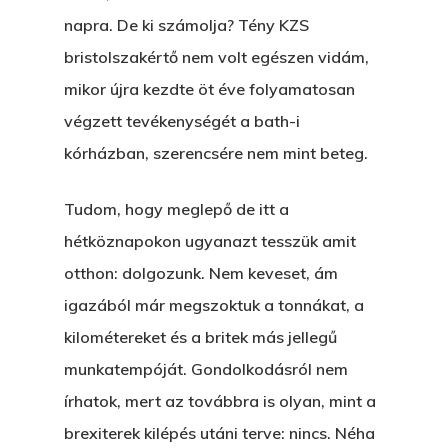
napra. De ki számolja? Tény KZS
bristolszakértő nem volt egészen vidám,
mikor újra kezdte öt éve folyamatosan
végzett tevékenységét a bath-i
kórházban, szerencsére nem mint beteg.
Tudom, hogy meglepő de itt a
hétköznapokon ugyanazt tesszük amit
otthon: dolgozunk. Nem keveset, ám
igazából már megszoktuk a tonnákat, a
kilométereket és a britek más jellegű
munkatempóját. Gondolkodásról nem
írhatok, mert az továbbra is olyan, mint a
brexiterek kilépés utáni terve: nincs. Néha