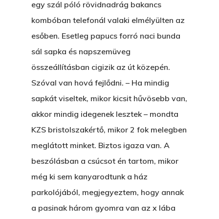
egy szál póló rövidnadrág bakancs
kombóban telefonál valaki elmélyülten az
esőben. Esetleg papucs forró naci bunda
sál sapka és napszemüveg
összeállításban cigizik az út közepén.
Szóval van hová fejlődni. – Ha mindig
sapkát viseltek, mikor kicsit hűvösebb van,
akkor mindig idegenek lesztek – mondta
KZS bristolszakértő, mikor 2 fok melegben
meglátott minket. Biztos igaza van. A
beszólásban a csúcsot én tartom, mikor
még ki sem kanyarodtunk a ház
parkolójából, megjegyeztem, hogy annak
a pasinak három gyomra van az x lába