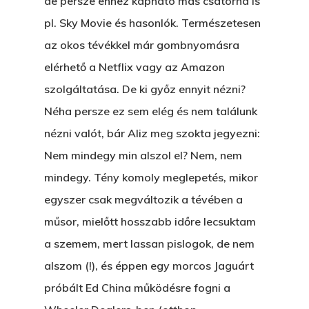
de persze ehhez kapható más csatorna is
pl. Sky Movie és hasonlók. Természetesen
az okos tévékkel már gombnyomásra
elérhető a Netflix vagy az Amazon
szolgáltatása. De ki győz ennyit nézni?
Néha persze ez sem elég és nem találunk
nézni valót, bár Aliz meg szokta jegyezni:
Nem mindegy min alszol el? Nem, nem
mindegy. Tény komoly meglepetés, mikor
egyszer csak megváltozik a tévében a
műsor, mielőtt hosszabb időre lecsuktam
a szemem, mert lassan pislogok, de nem
alszom (!), és éppen egy morcos Jaguárt
próbált Ed China működésre fogni a