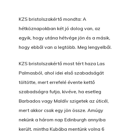
KZS bristolszakértő mondta: A
hétköznapokban két jó dolog van, az
egyik, hogy utána hétvége jön és a másik,
hogy ebből van a legtöbb. Meg lengyelből.
KZS bristolszakértő most tért haza Las
Palmasból, ahol idei első szabadságát
töltötte, mert errefelé évente kettő
szabadságra futja, kivéve, ha esetleg
Barbados vagy Maldív szigetek az úticél,
mert akkor csak egy jön össze. Amúgy
nekünk a három nap Edinburgh annyiba
került, mintha Kubába mentünk volna 6