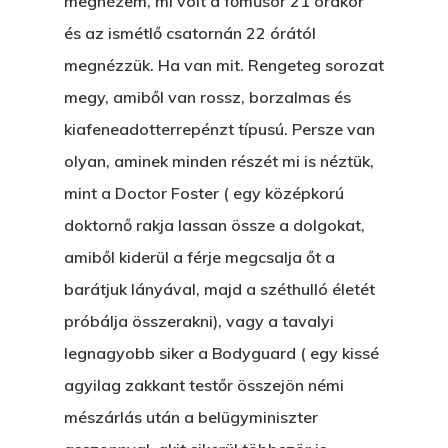
megnézem, mi volt a főműsor 21 órakor
és az ismétlő csatornán 22 órától
megnézzük. Ha van mit. Rengeteg sorozat
megy, amiből van rossz, borzalmas és
kiafeneadotterrepénzt típusú. Persze van
olyan, aminek minden részét mi is néztük,
mint a Doctor Foster ( egy középkorú
doktornő rakja lassan össze a dolgokat,
amiből kiderül a férje megcsalja őt a
barátjuk lányával, majd a széthulló életét
próbálja összerakni), vagy a tavalyi
legnagyobb siker a Bodyguard ( egy kissé
agyilag zakkant testőr összejön némi
mészárlás után a belügyminiszter