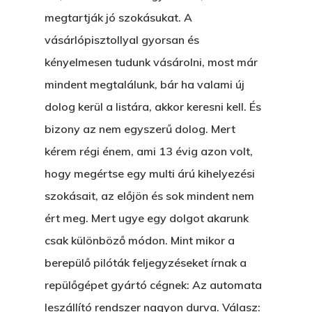
megtartják jó szokásukat. A
vásárlópisztollyal gyorsan és
kényelmesen tudunk vásárolni, most már
mindent megtalálunk, bár ha valami új
dolog kerül a listára, akkor keresni kell. És
bizony az nem egyszerű dolog. Mert
kérem régi énem, ami 13 évig azon volt,
hogy megértse egy multi árú kihelyezési
szokásait, az előjön és sok mindent nem
ért meg. Mert ugye egy dolgot akarunk
csak különböző módon. Mint mikor a
berepülő pilóták feljegyzéseket írnak a
repülőgépet gyártó cégnek: Az automata
leszállító rendszer nagyon durva. Válasz: