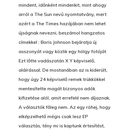
mindent, időnként mindenkit, mint ahogy
arról a The Sun nevű nyomtatvány, mert
azért a The Times hazájában nem lehet
újságnak nevezni, beszámol hangzatos
címekkel : Boris Johnson bejáratja új
asszonyát vagy közlik egy hölgy fotóját
Ezt lőtte vadászatán X Y képviselő,
aláírással. De mostanában az is kiderült,
hogy úgy 24 képviselő remek trükkökkel
mentesítette magát bizonyos adók
kifizetése alól, amit errefelé nem díjaznak.
A választók főleg nem. Az egy röhej, hogy
elképzelhető mégis csak lesz EP
választás, tény mi is kaptunk értesítést,