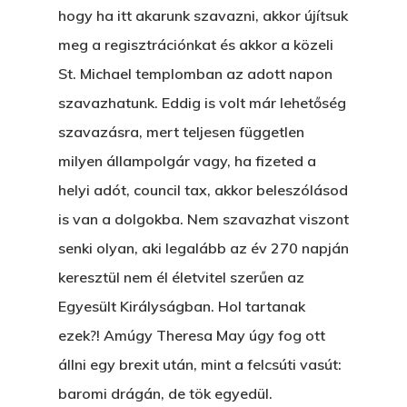
hogy ha itt akarunk szavazni, akkor újítsuk
meg a regisztrációnkat és akkor a közeli
St. Michael templomban az adott napon
szavazhatunk. Eddig is volt már lehetőség
szavazásra, mert teljesen független
milyen állampolgár vagy, ha fizeted a
helyi adót, council tax, akkor beleszólásod
is van a dolgokba. Nem szavazhat viszont
senki olyan, aki legalább az év 270 napján
keresztül nem él életvitel szerűen az
Egyesült Királyságban. Hol tartanak
ezek?! Amúgy Theresa May úgy fog ott
állni egy brexit után, mint a felcsúti vasút:
baromi drágán, de tök egyedül.