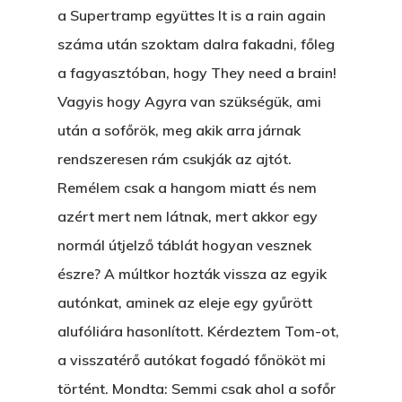
a Supertramp együttes It is a rain again
száma után szoktam dalra fakadni, főleg
a fagyasztóban, hogy They need a brain!
Vagyis hogy Agyra van szükségük, ami
után a sofőrök, meg akik arra járnak
rendszeresen rám csukják az ajtót.
Remélem csak a hangom miatt és nem
azért mert nem látnak, mert akkor egy
normál útjelző táblát hogyan vesznek
észre? A múltkor hozták vissza az egyik
autónkat, aminek az eleje egy gyűrött
alufóliára hasonlított. Kérdeztem Tom-ot,
a visszatérő autókat fogadó főnököt mi
történt. Mondta: Semmi csak ahol a sofőr