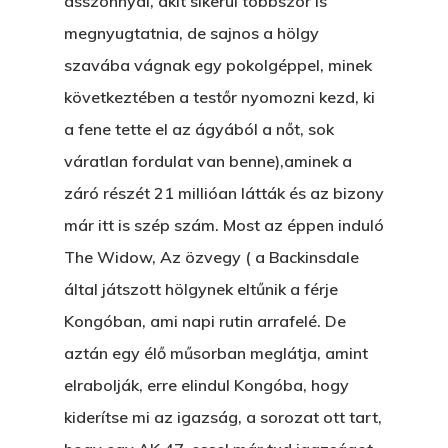
asszonnyal, akit sikerül többször is
megnyugtatnia, de sajnos a hölgy
Főoldal
szavába vágnak egy pokolgéppel, minek
következtében a testőr nyomozni kezd, ki
Bolt
a fene tette el az ágyából a nőt, sok
Könyveim
váratlan fordulat van benne),aminek a
záró részét 21 millióan látták és az bizony
Novellák
A Veszett Ügy
már itt is szép szám. Most az éppen induló
Szerelem És…
Rólam
Novellák
The Widow, Az özvegy ( a Backinsdale
által játszott hölgynek eltűnik a férje
A Jóember
Álomszekrény
Blog
Kongóban, ami napi rutin arrafelé. De
A Vér Nem Válik Vízzé
Eltojtuk Nyuszi
Feliratkozás
aztán egy élő műsorban meglátja, amint
Bristolt Látni
Egy Nyár
elrabolják, erre elindul Kongóba, hogy
EGY LAKTANYÁT, ÖDÖ
Kapcsolat
kiderítse mi az igazság, a sorozat ott tart,
Ajándék – Karácsonyi
A PESTIA