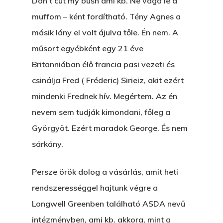
Don t cut my bush ami kb. Ne vágd le a
GYERE VELEM
muffom – ként fordítható. Tény Agnes a
KÖNYVESBOLTBA, ANY
másik lány el volt ájulva tőle. Én nem. A
A „BECSÜLETES” ÜGY
műsort egyébként egy 21 éve
Britanniában élő francia pasi vezeti és
Hogyan Tudta Feladni 
csinálja Fred ( Fréderic) Sirieiz, akit ezért
Egyházasmordízomad
mindenki Frednek hív. Megértem. Az én
Kartalherczeghy Aurél
nevem sem tudják kimondani, főleg a
Györgyöt. Ezért maradok George. És nem
sárkány.
Persze örök dolog a vásárlás, amit heti
rendszerességgel hajtunk végre a
Longwell Greenben található ASDA nevű
intézményben, ami kb. akkora, mint a