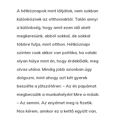
A hétköznapok mint látjátok, nem sokban
különböznek az otthoniaktól. Talán annyi
a különbség, hogy amit ezen idő alatt
megkeresünk, abból sokkal, de sokkal
többre futja, mint otthon. Hétköznapi
szinten csak akkor van politika, ha valaki
olyan hülye mint én, hogy érdeklődik, meg
olvas utána. Mindig jobb azonban úgy
dolgozni, mint ahogy azt két gyerek
beszélte a játszótéren: – Az én papámat
megbecsülik a munkahelyén! Mire a másik:
– Az semmi. Az enyémet meg is fizetik.
Nos kérem, amikor ez a kettő együtt van,