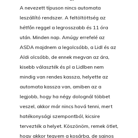
A nevezett típuson nincs automata
leszállító rendszer. A feltöltöttség az
hétfőn reggel a legrosszabb és 11 óra
után. Minden nap. Amúgy errefelé az
ASDA majdnem a legolcsóbb, a Lidl és az
Aldi olcsóbb, de ennek megvan az ára,
kisebb választék és pl a Lidlben nem
mindig van rendes kassza, helyette az
automata kassza van, amiben az a
legjobb, hogy ha négy dolognál többet
veszel, akkor már nincs hová tenni, mert
hatékonysági szempontból, kicsire
tervezték a helyet. Köszönöm, remek ötlet,
hogy akkor tegyem a kosárba, de sajnos