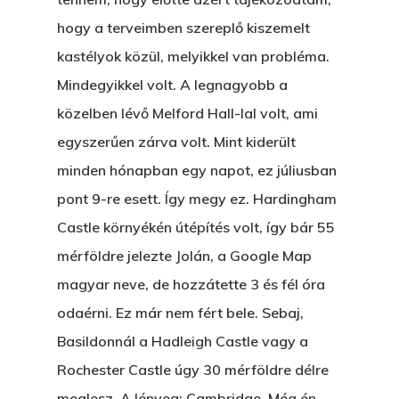
customizable off canvas 
hogy a terveimben szereplő kiszemelt
A Pitli
kastélyok közül, melyikkel van probléma.
About Salient
Pofád, Az Van!
Mindegyikkel volt. A legnagyobb a
The Castle
közelben lévő Melford Hall-lal volt, ami
Ment A Hűtlen
Unit 345
egyszerűen zárva volt. Mint kiderült
Egy Be-Fektetést, Ödö
2500 Castle Dr
minden hónapban egy napot, ez júliusban
Manhattan, NY
FELICITÁ
pont 9-re esett. Így megy ez. Hardingham
Castle környékén útépítés volt, így bár 55
Betli
T:
+216 (0)40 3629 475
mérföldre jelezte Jolán, a Google Map
E:
hello@themenectar.c
Egy Világbajnokságot,
magyar neve, de hozzátette 3 és fél óra
VOLT EGYSZER EGY KI
odaérni. Ez már nem fért bele. Sebaj,
Basildonnál a Hadleigh Castle vagy a
ÁRULÓ!
Rochester Castle úgy 30 mérföldre délre
A Kaszinó
meglesz. A lényeg: Cambridge. Még én