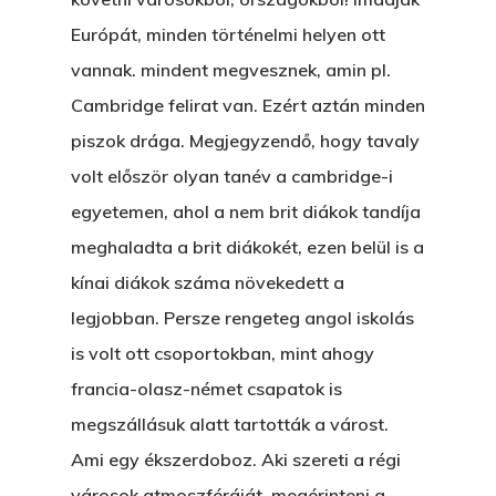
Európát, minden történelmi helyen ott
vannak. mindent megvesznek, amin pl.
Cambridge felirat van. Ezért aztán minden
piszok drága. Megjegyzendő, hogy tavaly
volt először olyan tanév a cambridge-i
egyetemen, ahol a nem brit diákok tandíja
meghaladta a brit diákokét, ezen belül is a
kínai diákok száma növekedett a
legjobban. Persze rengeteg angol iskolás
is volt ott csoportokban, mint ahogy
francia-olasz-német csapatok is
megszállásuk alatt tartották a várost.
Ami egy ékszerdoboz. Aki szereti a régi
városok atmoszféráját, megérinteni a