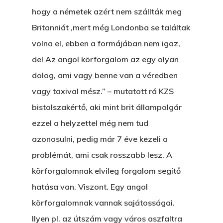
hogy a németek azért nem szállták meg
Britanniát ,mert még Londonba se találtak
volna el, ebben a formájában nem igaz,
de! Az angol körforgalom az egy olyan
dolog, ami vagy benne van a véredben
vagy taxival mész.” – mutatott rá KZS
bistolszakértő, aki mint brit állampolgár
ezzel a helyzettel még nem tud
azonosulni, pedig már 7 éve kezeli a
problémát, ami csak rosszabb lesz. A
körforgalomnak elvileg forgalom segítő
hatása van. Viszont. Egy angol
körforgalomnak vannak sajátosságai.
Ilyen pl. az útszám vagy város aszfaltra