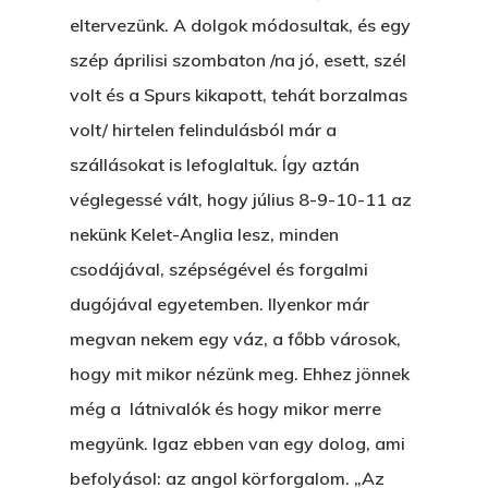
eltervezünk. A dolgok módosultak, és egy
szép áprilisi szombaton /na jó, esett, szél
volt és a Spurs kikapott, tehát borzalmas
volt/ hirtelen felindulásból már a
szállásokat is lefoglaltuk. Így aztán
véglegessé vált, hogy július 8-9-10-11 az
nekünk Kelet-Anglia lesz, minden
csodájával, szépségével és forgalmi
dugójával egyetemben. Ilyenkor már
megvan nekem egy váz, a főbb városok,
hogy mit mikor nézünk meg. Ehhez jönnek
még a látnivalók és hogy mikor merre
megyünk. Igaz ebben van egy dolog, ami
befolyásol: az angol körforgalom. „Az