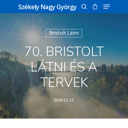
Székely Nagy György
Üss egy entert a kereséshez, vagy nyomd
Bristolt Látni
meg az ESC gombot a bezáráshoz
70. BRISTOLT
LÁTNI ÉS A
TERVEK
2020.12.12.