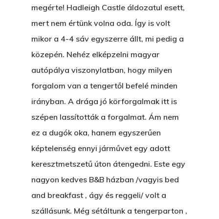
megérte! Hadleigh Castle áldozatul esett,
mert nem értünk volna oda. Így is volt
mikor a 4-4 sáv egyszerre állt, mi pedig a
közepén. Nehéz elképzelni magyar
autópálya viszonylatban, hogy milyen
forgalom van a tengertől befelé minden
irányban. A drága jó körforgalmak itt is
szépen lassították a forgalmat. Ám nem
ez a dugók oka, hanem egyszerűen
képtelenség ennyi járművet egy adott
keresztmetszetű úton átengedni. Este egy
nagyon kedves B&B házban /vagyis bed
and breakfast , ágy és reggeli/ volt a
szállásunk. Még sétáltunk a tengerparton ,