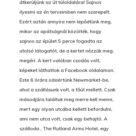
átkerüljünk az út túloldalára! Sajnos
ilyesmi az én terveimben nem szerepelt.
Ezért aztán annyira nem lepődtünk meg,
mikor az apátságnál közölték, hogy
sajnos az épület 5 perce fogadta az
utolsó látogatót, de a kertet nézzük meg,
megéri. A kert valóban csodás volt,
képeket láthattok a Facebook oldalamon.
Este 6 órára odaértünk Newmarket-be,
Főoldal
ahol a szállásunk volt, a főút mellett. Csak
másodjára találtuk meg merre kell menni,
Bolt
mert egy olyan utcába kellett befordulni,
ami nem utca volt, csak egy behajtó. A
Könyveim
szálloda , The Rutland Arms Hotel, egy
A Veszett Ügy