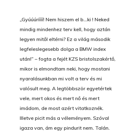
„Gyúúúríííí! Nem hiszem el b…ki ! Neked
mindig mindenhez terv kell, hogy aztán
legyen mitől eltérni? Ez a világ második
legfeleslegesebb dolga a BMW index
után!” – fogta a fejét KZS bristolszakértő,
mikor is elmondtam neki, hogy mostani
nyaralásunkban mi volt a terv és mi
valósult meg. A legtöbbször egyetértek
vele, mert okos és mert nő és mert
imádom, de most azért vitatkoznék.
Illetve picit más a véleményem. Szóval
igaza van, ám egy pindurit nem. Talán.