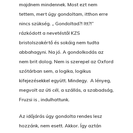
majdnem mindennek. Most ezt nem
tettem, mert úgy gondoltam, itthon erre
nincs szükség. „ Gondoltad?! Itt?!”
rázkódott a nevetéstől KZS
bristolszakértő és sokáig nem tudta
abbahagyni. Na jó. A gondolkodás az
nem brit dolog. Nem is szerepel az Oxford
szótárban sem, a logika, logikus
kifejezésekkel együtt. Mindegy. A lényeg,
megvolt az úti cél, a szállás, a szabadság,
Fruzsi is , indulhattunk.
Az időjárás úgy gondolta rendes lesz
hozzánk, nem esett. Akkor. Így aztán