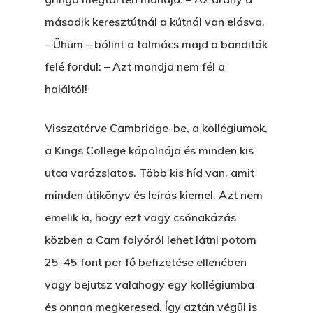
második keresztútnál a kútnál van elásva.
– Ühüm – bólint a tolmács majd a banditák
felé fordul: – Azt mondja nem fél a
haláltól!
Visszatérve Cambridge-be, a kollégiumok,
a Kings College kápolnája és minden kis
utca varázslatos. Több kis híd van, amit
minden útikönyv és leírás kiemel. Azt nem
emelik ki, hogy ezt vagy csónakázás
közben a Cam folyóról lehet látni potom
25-45 font per fő befizetése ellenében
vagy bejutsz valahogy egy kollégiumba
és onnan megkeresed. Így aztán végül is