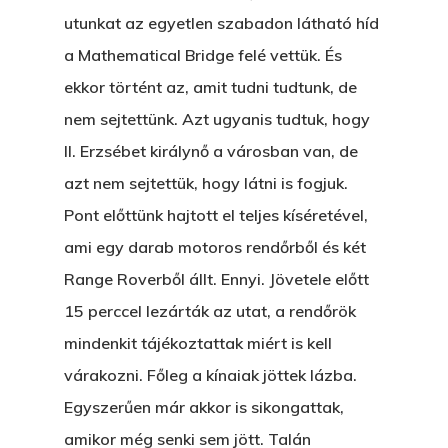
utunkat az egyetlen szabadon látható híd
a Mathematical Bridge felé vettük. És
ekkor történt az, amit tudni tudtunk, de
nem sejtettünk. Azt ugyanis tudtuk, hogy
II. Erzsébet királynő a városban van, de
azt nem sejtettük, hogy látni is fogjuk.
Pont előttünk hajtott el teljes kíséretével,
ami egy darab motoros rendőrből és két
Range Roverből állt. Ennyi. Jövetele előtt
15 perccel lezárták az utat, a rendőrök
mindenkit tájékoztattak miért is kell
várakozni. Főleg a kínaiak jöttek lázba.
Egyszerűen már akkor is sikongattak,
amikor még senki sem jött. Talán