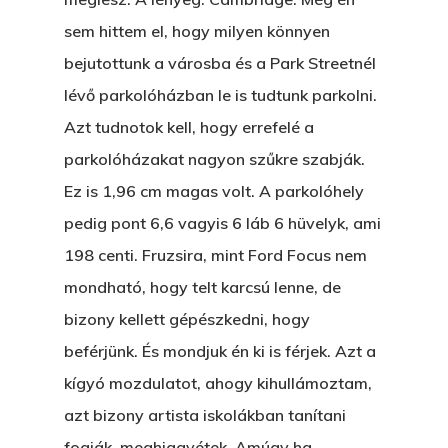
sem hittem el, hogy milyen könnyen
AZ IGAZI AJÁNDÉK
bejutottunk a városba és a Park Streetnél
Párizs És Újra MI
lévő parkolóházban le is tudtunk parkolni.
Egy Hitelt, Ödön?
Azt tudnotok kell, hogy errefelé a
parkolóházakat nagyon szűkre szabják.
ELMENT A VILLAMOS
Ez is 1,96 cm magas volt. A parkolóhely
EGY BANKOT, ÖDÖN?
pedig pont 6,6 vagyis 6 láb 6 hüvelyk, ami
GYERE VELEM
198 centi. Fruzsira, mint Ford Focus nem
KÖNYVESBOLTBA, ANY
mondható, hogy telt karcsú lenne, de
bizony kellett gépészkedni, hogy
A „BECSÜLETES” ÜGY
beférjünk. És mondjuk én ki is férjek. Azt a
Hogyan Tudta Feladni 
kígyó mozdulatot, ahogy kihullámoztam,
Egyházasmordízomad
azt bizony artista iskolákban tanítani
Kartalherczeghy Aurél
fogják, meghiggyétek. Amúgy ha