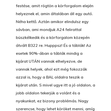
festése, amit rögtön a körforgalom elején
helyeznek el, amin általában áll egy autó.
Néha kettő. Aztán amikor elindulsz egy
sávban, ami mondjuk A24 felirattal
büszkélkedik és a körforgalom közepén
átvált B322 re. Hupppsz! És a táblák! Az
esetek 90%-ában a táblák mindig a
kijárat UTÁN vannak elhelyezve, de
vannak helyek, ahol ezt még fokozzák
azzal is, hogy a BAL oldalra teszik a
kijárat után. S mivel ugye itt a jó oldalon, a
jobb oldalon tekerjük a volánt és a
nyakunkat, ez bizony problémás. Nagy
szerencse, hogy lehet köröket menni, amíg