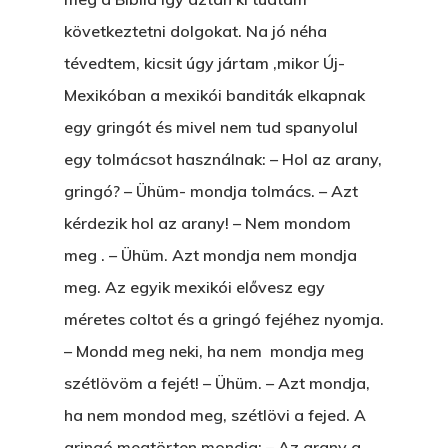
következtetni dolgokat. Na jó néha
tévedtem, kicsit úgy jártam ,mikor Új-
Mexikóban a mexikói banditák elkapnak
egy gringót és mivel nem tud spanyolul
egy tolmácsot használnak: – Hol az arany,
gringó? – Ühüm- mondja tolmács. – Azt
kérdezik hol az arany! – Nem mondom
meg . – Ühüm. Azt mondja nem mondja
meg. Az egyik mexikói elővesz egy
méretes coltot és a gringó fejéhez nyomja.
– Mondd meg neki, ha nem mondja meg
szétlövöm a fejét! – Ühüm. – Azt mondja,
ha nem mondod meg, szétlövi a fejed. A
gringó megtörten mondja: – Az arany a