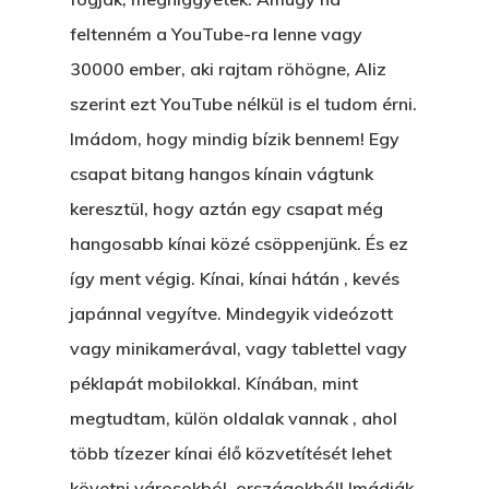
feltenném a YouTube-ra lenne vagy
30000 ember, aki rajtam röhögne, Aliz
szerint ezt YouTube nélkül is el tudom érni.
Imádom, hogy mindig bízik bennem! Egy
csapat bitang hangos kínain vágtunk
keresztül, hogy aztán egy csapat még
hangosabb kínai közé csöppenjünk. És ez
így ment végig. Kínai, kínai hátán , kevés
japánnal vegyítve. Mindegyik videózott
vagy minikamerával, vagy tablettel vagy
péklapát mobilokkal. Kínában, mint
megtudtam, külön oldalak vannak , ahol
több tízezer kínai élő közvetítését lehet
követni városokból, országokból! Imádják