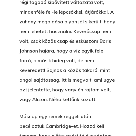
Novellák
régi fogadó kibővített változata volt,
mindenféle fel-le lépcsőkkel, átjárókkal. A
Szerelem És…
Rólam
Novellák
zuhany megoldása olyan jól sikerült, hogy
A Jóember
Álomszekrény
Blog
nem lehetett használni. Keverőcsap nem
A Vér Nem Válik Vízzé
volt, csak közös csap és esküszöm Boris
Eltojtuk Nyuszi
Feliratkozás
Bristolt Látni
Johnson hajára, hogy a víz egyik fele
Egy Nyár
EGY LAKTANYÁT, ÖDÖ
Kapcsolat
forró, a másik hideg volt, de nem
Ajándék – Karácsonyi
A PESTIA
keveredett! Sajnos a közös takaró, mint
Bakker Gyuri
Történetek
angol sajátosság, itt is megvolt, ami ugye
Az Elveszett Fejezet
Hírek
azt jelentette, hogy vagy én rajtam volt,
Akkor És Ott
vagy Alizon. Néha kettőnk között.
Nem Szégyen Az
Másnap egy remek reggeli után
Wow Look At This!
KI-BEJÁRAT
becéloztuk Cambridge-et. Hozzá kell
This is an optional, highl
És Akkor A Balta
tennem, hogy előtte azért tájékozódtam,