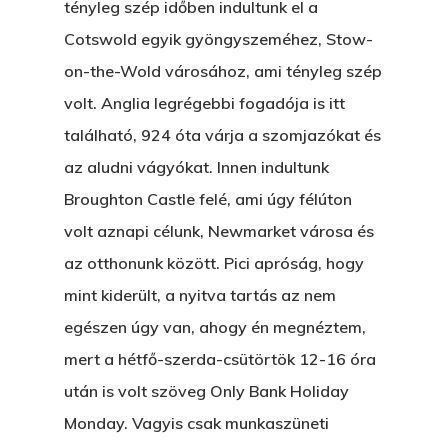
tényleg szép időben indultunk el a
Cotswold egyik gyöngyszeméhez, Stow-
on-the-Wold városához, ami tényleg szép
volt. Anglia legrégebbi fogadója is itt
található, 924 óta várja a szomjazókat és
az aludni vágyókat. Innen indultunk
Broughton Castle felé, ami úgy félúton
volt aznapi célunk, Newmarket városa és
az otthonunk között. Pici apróság, hogy
mint kiderült, a nyitva tartás az nem
egészen úgy van, ahogy én megnéztem,
mert a hétfő-szerda-csütörtök 12-16 óra
után is volt szöveg Only Bank Holiday
Monday. Vagyis csak munkaszüneti