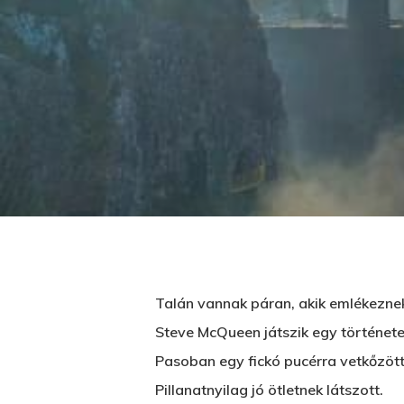
Talán vannak páran, akik emlékeznek 
Steve McQueen játszik egy történeten
Üss egy entert a kereséshez, vagy nyom
Pasoban egy fickó pucérra vetkőzött
Pillanatnyilag jó ötletnek látszott.