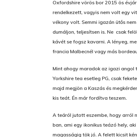
Oxfordshire vörös bor 2015 ös évjára
rendelkezett, vagyis nem volt egy vit
vékony volt. Semmi igazán ütős nem 
dumáljon, teljesítsen is. Ne csak fe
kávét se fogsz kavarni. A lényeg, m
francia Malbecnél vagy más bordeaux
Mint ahogy maradok az igazi angol t
Yorkshire tea esetleg PG, csak fekete
majd megjön a Kaszás és megkérdem e
kis teát. Én már fordítva teszem.
A teáról jutott eszembe, hogy arról
ban, ami egy ikonikus teázó hely, aki
magasságig tök jó. A felett kicsit k