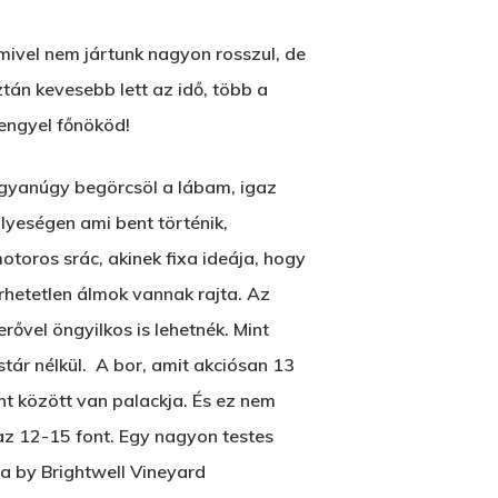
2500 Castle Dr
amivel nem jártunk nagyon rosszul, de
Manhattan, NY
tán kevesebb lett az idő, több a
T:
+216 (0)40 3629 4753
engyel főnököd!
E:
hello@themenectar.com
ugyanúgy begörcsöl a lábam, igaz
yeségen ami bent történik,
toros srác, akinek fixa ideája, hogy
érhetetlen álmok vannak rajta. Az
erővel öngyilkos is lehetnék. Mint
tár nélkül. A bor, amit akciósan 13
nt között van palackja. És ez nem
 az 12-15 font. Egy nagyon testes
ta by Brightwell Vineyard