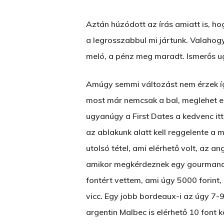
Aztán húzódott az írás amiatt is, ho
a legrosszabbul mi jártunk. Valahogy
meló, a pénz meg maradt. Ismerős ug
Amúgy semmi változást nem érzek íg
most már nemcsak a bal, meglehet 
ugyanúgy a First Dates a kedvenc it
az ablakunk alatt kell reggelente a 
utolsó tétel, ami elérhető volt, az an
amikor megkérdeznek egy gourmand-t T
fontért vettem, ami úgy 5000 forint,
vicc. Egy jobb bordeaux-i az úgy 7-9
argentin Malbec is elérhető 10 font 