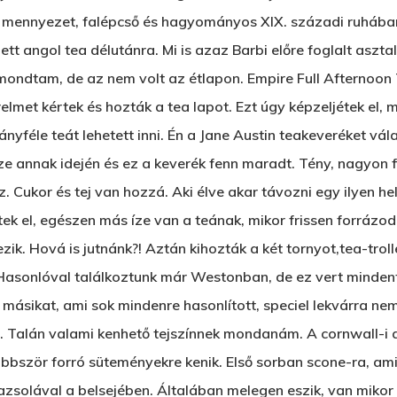
a mennyezet, falépcső és hagyományos XIX. századi ruhában a
t angol tea délutánra. Mi is azaz Barbi előre foglalt asztal
ondtam, de az nem volt az étlapon. Empire Full Afternoon 
relmet kértek és hozták a tea lapot. Ezt úgy képzeljétek el,
yféle teát lehetett inni. Én a Jane Austin teakeveréket vála
ze annak idején és ez a keverék fenn maradt. Tény, nagyon 
íz. Cukor és tej van hozzá. Aki élve akar távozni egy ilyen he
k el, egészen más íze van a teának, mikor frissen forrázod. 
tezik. Hová is jutnánk?! Aztán kihozták a két tornyot,tea-tro
Hasonlóval találkoztunk már Westonban, de ez vert mindent
ásikat, ami sok mindenre hasonlított, speciel lekvárra nem.
s. Talán valami kenhető tejszínnek mondanám. A cornwall-i
öbbször forró süteményekre kenik. Első sorban scone-ra, ami
azsolával a belsejében. Általában melegen eszik, van mikor k