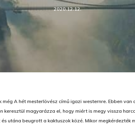
2020.12.12.
még A hét mesterlövész című igazi westernre. Ebben van az 
 keresztül magyarázza el, hogy miért is megy vissza harcoln
d meg az ESC gombot a bezáráshoz
 és utána beugrott a kaktuszok közé. Mikor megkérdezték mi