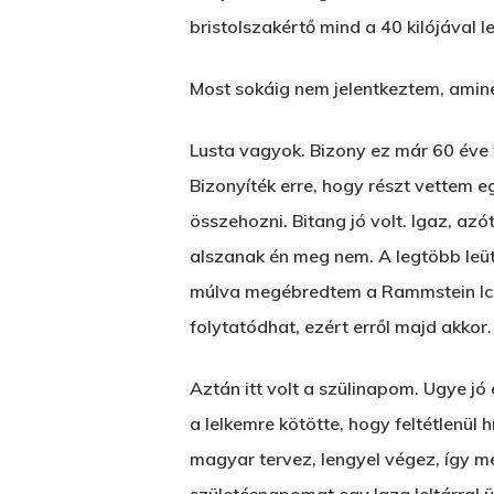
bristolszakértő mind a 40 kilójával l
Most sokáig nem jelentkeztem, aminek
Lusta vagyok. Bizony ez már 60 éve 
Bizonyíték erre, hogy részt vettem e
összehozni. Bitang jó volt. Igaz, a
alszanak én meg nem. A legtöbb leüt
múlva megébredtem a Rammstein Ich w
folytatódhat, ezért erről majd akkor.
Aztán itt volt a szülinapom. Ugye jó
a lelkemre kötötte, hogy feltétlenül
magyar tervez, lengyel végez, így 