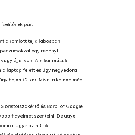
ízelítőnek pár.
 a romlott tej a lábosban.
pi penzumokkal egy regényt
 vagy éjjel van. Amikor mások
m a laptop felett és úgy negyedóra
gy hajnali 2 kor. Mivel a kaland még
ZS bristolszakértő és Barbi of Google
gyobb figyelmet szentelni. De ugye
pomra. Ugye az 50 -ik