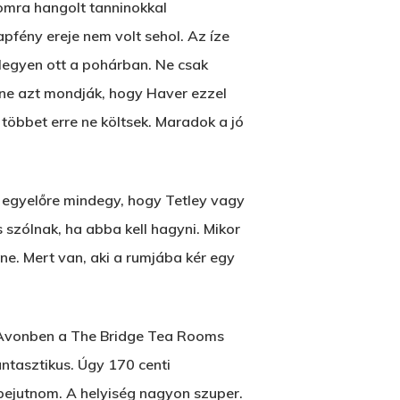
nomra hangolt tanninokkal
napfény ereje nem volt sehol. Az íze
legyen ott a pohárban. Ne csak
r ne azt mondják, hogy Haver ezzel
többet erre ne költsek. Maradok a jó
z egyelőre mindegy, hogy Tetley vagy
s szólnak, ha abba kell hagyni. Mikor
e. Mert van, aki a rumjába kér egy
n Avonben a The Bridge Tea Rooms
antasztikus. Úgy 170 centi
 bejutnom. A helyiség nagyon szuper.