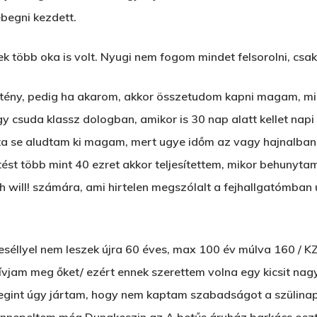
ebegni kezdett.
 több oka is volt. Nyugi nem fogom mindet felsorolni, csak 
tény, pedig ha akarom, akkor összetudom kapni magam, mint
gy csuda klassz dologban, amikor is 30 nap alatt kellet na
zóta se aludtam ki magam, mert ugye időm az vagy hajnalban
ést több mint 40 ezret akkor teljesítettem, mikor behunyta
ill! számára, ami hirtelen megszólalt a fejhallgatómban ú
 eséllyel nem leszek újra 60 éves, max 100 év múlva 160 / K
 hívjam meg őket/ ezért ennek szerettem volna egy kicsit na
megint úgy jártam, hogy nem kaptam szabadságot a szülina