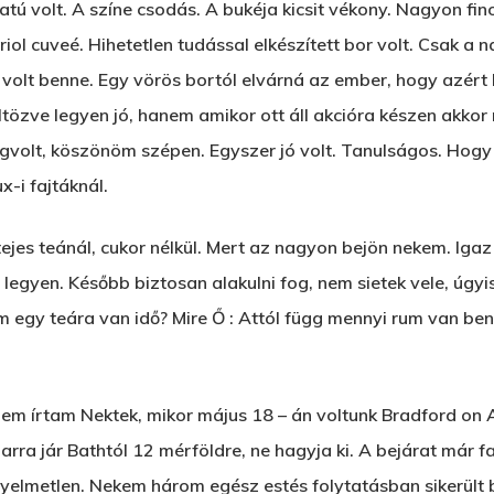
tú volt. A színe csodás. A bukéja kicsit vékony. Nagyon fi
riol cuveé. Hihetetlen tudással elkészített bor volt. Csak a 
volt benne. Egy vörös bortól elvárná az ember, hogy azért 
löltözve legyen jó, hanem amikor ott áll akcióra készen akko
egvolt, köszönöm szépen. Egyszer jó volt. Tanulságos. Hogy 
-i fajtáknál.
ejes teánál, cukor nélkül. Mert az nagyon bejön nekem. Iga
 legyen. Később biztosan alakulni fog, nem sietek vele, úgyi
gy teára van idő? Mire Ő : Attól függ mennyi rum van benn
 nem írtam Nektek, mikor május 18 – án voltunk Bradford o
 arra jár Bathtól 12 mérföldre, ne hagyja ki. A bejárat már f
ényelmetlen. Nekem három egész estés folytatásban sikerült