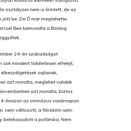
ályán elsőáras elemeket válogatva.
n osztályom nem is érintett, de az
 jött be. De Ő már megtehette.
m Hercsel Bea bemondta a Boldog
iggyétek.
vember 24-én szabadságot
 sok mindent tökéletesen elfelejt,
Wow Look At This!
 elbeszélgetések zajlanak,
This is an optional, highly
en azt mondta, meglehet valakik
customizable off canvas area.
 Novemberben azt mondta, biztos
 24-énazon az ominózus vasárnapon
About Salient
en, nem változott, a főnököm sem.
The Castle
hogy belehazudott a pofámba. Nem
Unit 345