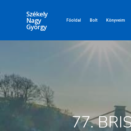
Székely
Nagy
Főoldal
Bolt
Könyveim
György
77. BRI