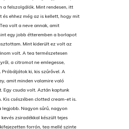
 felszolgálók. Mint rendesen, itt
t és ehhez még az is kellett, hogy mit
Tea volt a neve annak, amit
 mint egy jobb étteremben a borlapot
sztottam. Mint kiderült ez volt az
finom volt. A tea természetesen
lyről, a citromot ne emlegesse,
Próbáljátok ki, kis szűrővel. A
lley, amit minden valamire való
. Egy csuda volt. Aztán kaptunk
 Kis csészében clotted cream-et is.
 a legjobb. Nagyon sűrű, nagyon
 kevés zsiradékkal készült tejes
ifejezetten forrón, tea mellé szinte