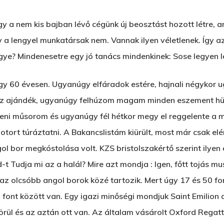
gy a nem kis bajban lévő cégünk új beosztást hozott létre, 
 a lengyel munkatársak nem. Vannak ilyen véletlenek. Így az
ye? Mindenesetre egy jó tanács mindenkinek: Sose legyen l
y 60 évesen. Ugyanúgy elfáradok estére, hajnali négykor 
ez ajándék, ugyanúgy felhúzom magam minden eszement hül
teni műsorom és ugyanúgy fél hétkor megy el reggelente a mo
motort túráztatni. A Bakancslistám kiürült, most már csak el
gol bor megkóstolása volt. KZS bristolszakértő szerint ilyen 
udja mi az a halál? Mire azt mondja : Igen, főtt tojás mus
 az olcsóbb angol borok közé tartozik. Mert úgy 17 és 50 fo
 font között van. Egy igazi minőségi mondjuk Saint Emilion
körül és az aztán ott van. Az általam vásárolt Oxford Regat