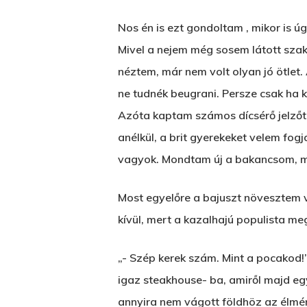
Nos én is ezt gondoltam , mikor is
Mivel a nejem még sosem látott szaká
néztem, már nem volt olyan jó ötlet
ne tudnék beugrani. Persze csak ha 
Azóta kaptam számos dícsérő jelzőt,
anélkül, a brit gyerekeket velem fogj
vagyok. Mondtam új a bakancsom, mir
Most egyelőre a bajuszt növesztem v
kívül, mert a kazalhajú populista m
„- Szép kerek szám. Mint a pocakod
igaz steakhouse- ba, amiről majd eg
annyira nem vágott földhöz az élmény