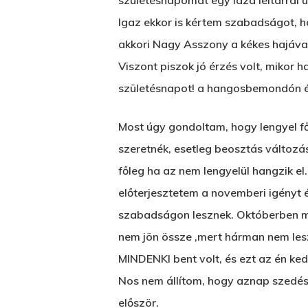
születésnapomat egy laza leltárral
Igaz ekkor is kértem szabadságot, h
akkori Nagy Asszony a kékes hajával
Viszont piszok jó érzés volt, mikor 
születésnapot! a hangosbemondón és
Most úgy gondoltam, hogy lengyel
szeretnék, esetleg beosztás változás
főleg ha az nem lengyelül hangzik el
előterjesztetem a novemberi igényt
szabadságon lesznek. Októberben m
nem jön össze ,mert hárman nem le
MINDENKI bent volt, és ezt az én ke
Nos nem állítom, hogy aznap szedési
először.