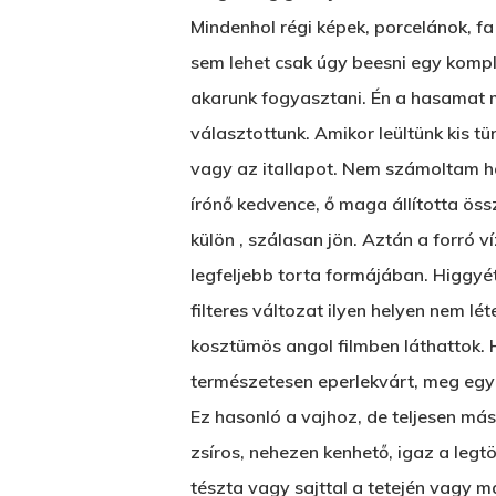
Mindenhol régi képek, porcelánok, f
sem lehet csak úgy beesni egy komplet
akarunk fogyasztani. Én a hasamat m
választottunk. Amikor leültünk kis tü
vagy az itallapot. Nem számoltam hán
írónő kedvence, ő maga állította öss
külön , szálasan jön. Aztán a forró v
legfeljebb torta formájában. Higgyéte
filteres változat ilyen helyen nem lé
kosztümös angol filmben láthattok. 
természetesen eperlekvárt, meg egy m
Ez hasonló a vajhoz, de teljesen má
zsíros, nehezen kenhető, igaz a legt
tészta vagy sajttal a tetején vagy m