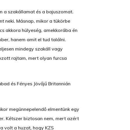
m a szakállamat és a bajuszomat.
int neki. Másnap, mikor a tükörbe
incs akkora hülyeség, amekkorába én
er, hanem amit el tud találni.
teljesen mindegy szakáll vagy
tozott rajtam, mert olyan furcsa
abad és Fényes Jövőjű Britannián
 mikor megünnepelendő elmentünk egy
r. Kétszer biztosan nem, mert azért
ra volt a huzat, hogy KZS