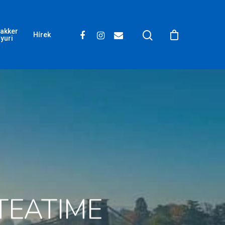
akker
Hírek
yuri
 TEATIME