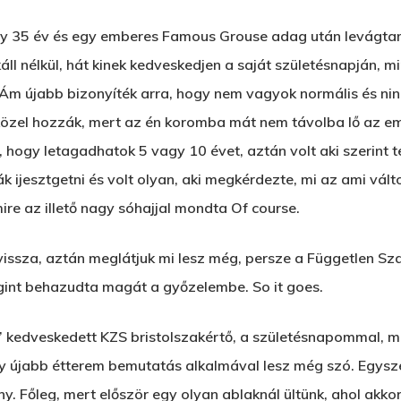
 úgy 35 év és egy emberes Famous Grouse adag után levágta
ll nélkül, hát kinek kedveskedjen a saját születésnapján, m
. Ám újabb bizonyíték arra, hogy nem vagyok normális és n
közel hozzák, mert az én koromba mát nem távolba lő az emb
 hogy letagadhatok 5 vagy 10 évet, aztán volt aki szerint 
ák ijesztgetni és volt olyan, aki megkérdezte, mi az ami vál
e az illető nagy sóhajjal mondta Of course.
issza, aztán meglátjuk mi lesz még, persze a Független Sz
egint behazudta magát a győzelembe. So it goes.
!” kedveskedett KZS bristolszakértő, a születésnapommal,
y újabb étterem bemutatás alkalmával lesz még szó. Egysze
. Főleg, mert először egy olyan ablaknál ültünk, ahol akko