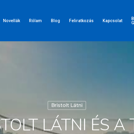
B
Novellák
Rólam
Blog
Feliratkozás
Kapcsolat
G
Bristolt Látni
STOLT LÁTNI ÉS A