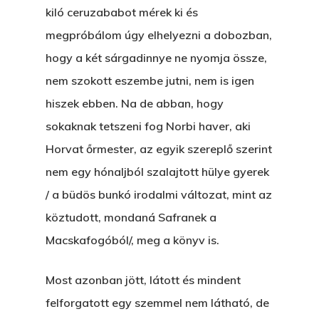
Szerelem És…
Rólam
kiló ceruzababot mérek ki és
Novellák
megpróbálom úgy elhelyezni a dobozban,
A Jóember
Álomszekrény
Blog
hogy a két sárgadinnye ne nyomja össze,
A Vér Nem Válik Vízzé
Eltojtuk Nyuszi
nem szokott eszembe jutni, nem is igen
Feliratkozás
Bristolt Látni
hiszek ebben. Na de abban, hogy
Egy Nyár
EGY LAKTANYÁT, ÖDÖ
Kapcsolat
sokaknak tetszeni fog Norbi haver, aki
Ajándék – Karácsonyi
A PESTIA
Horvat őrmester, az egyik szereplő szerint
Bakker Gyuri
Történetek
nem egy hónaljból szalajtott hülye gyerek
Az Elveszett Fejezet
Hírek
/ a büdös bunkó irodalmi változat, mint az
Akkor És Ott
köztudott, mondaná Safranek a
Nem Szégyen Az
Macskafogóból/, meg a könyv is.
Wow Look At This!
KI-BEJÁRAT
This is an optional, highl
Most azonban jött, látott és mindent
És Akkor A Balta
customizable off canvas 
felforgatott egy szemmel nem látható, de