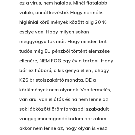
ez a vírus, nem halálos. Minél fiatalabb
valaki, annál kevésbé. Hogy normális
higiéniai körülmények között alig 20 %
esélye van. Hogy milyen sokan
meggyógyultak már. Hogy minden brit
tudós még EU pénzből történt elemzése
ellenére, NEM FOG egy évig tartani. Hogy
bár ez háború, a kis genya ellen , ahogy
KZS bristolszakértő mondta, DE a
körülmények nem olyanok. Van termelés,
van áru, van ellátás és ha nem lenne az
sok lábközöttiörömforrásból szabadult
vanguglimnemgondókodom borzalom,
akkor nem lenne az, hogy olyan is vesz