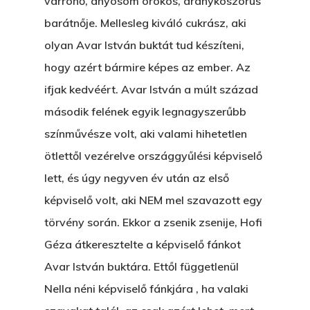
varrónő, anyósom örökös, aranykoszorús
barátnője. Mellesleg kiváló cukrász, aki
olyan Avar István buktát tud készíteni,
hogy azért bármire képes az ember. Az
ifjak kedvéért. Avar István a múlt század
második felének egyik legnagyszerűbb
színművésze volt, aki valami hihetetlen
ötlettől vezérelve országgyűlési képviselő
lett, és úgy negyven év után az első
képviselő volt, aki NEM mel szavazott egy
törvény során. Ekkor a zsenik zsenije, Hofi
Géza átkeresztelte a képviselő fánkot
Avar István buktára. Ettől függetlenül
Nella néni képviselő fánkjára , ha valaki