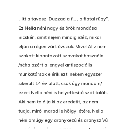
„ Itt a tavasz; Duzzad a f… , a fiatal rügy”.
Ez Nella néni nagy és örök mondása
Bicskén, amit nejem mindig idéz, mikor
eljön a régen várt évszak. Mivel Aliz nem
szokott kipontozott szavakat használni
/néha azért a lengyel antiszociális
munkatársak elérik ezt, nekem egyszer
sikerült 14 év alatt, csak úgy mondom/
ezért Nella néni is helyettesítő szót talált.
Aki nem találja ki az eredetit, az nem
tudja, miről marad le hölgy létére. Nella
néni amúgy egy aranykezű és aranyszívű