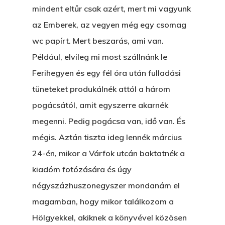
mindent eltűr csak azért, mert mi vagyunk
az Emberek, az vegyen még egy csomag
wc papírt. Mert beszarás, ami van.
Például, elvileg mi most szállnánk le
Ferihegyen és egy fél óra után fulladási
tüneteket produkálnék attól a három
pogácsától, amit egyszerre akarnék
megenni. Pedig pogácsa van, idő van. És
mégis. Aztán tiszta ideg lennék március
24-én, mikor a Várfok utcán baktatnék a
kiadóm fotózására és úgy
négyszázhuszonegyszer mondanám el
magamban, hogy mikor találkozom a
Hölgyekkel, akiknek a könyvével közösen