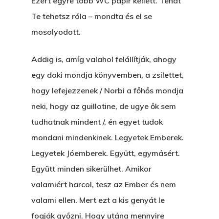
Ezért egyre több WC papír kellett. Tehát
Te tehetsz róla – mondta és el se
mosolyodott.
Addig is, amíg valahol felállítják, ahogy
egy doki mondja könyvemben, a zsilettet,
hogy lefejezzenek / Norbi a főhős mondja
neki, hogy az guillotine, de ugye ők sem
tudhatnak mindent /, én egyet tudok
mondani mindenkinek. Legyetek Emberek.
Legyetek Jóemberek. Együtt, egymásért.
Együtt minden sikerülhet. Amikor
valamiért harcol, tesz az Ember és nem
valami ellen. Mert ezt a kis genyát le
fogják győzni. Hogy utána mennyire