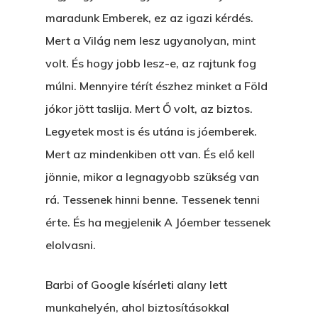
maradunk Emberek, ez az igazi kérdés.
Mert a Világ nem lesz ugyanolyan, mint
volt. És hogy jobb lesz-e, az rajtunk fog
múlni. Mennyire térít észhez minket a Föld
jókor jött taslija. Mert Ő volt, az biztos.
Legyetek most is és utána is jóemberek.
Mert az mindenkiben ott van. És elő kell
jönnie, mikor a legnagyobb szükség van
rá. Tessenek hinni benne. Tessenek tenni
érte. És ha megjelenik A Jóember tessenek
elolvasni.
Barbi of Google kísérleti alany lett
munkahelyén, ahol biztosításokkal