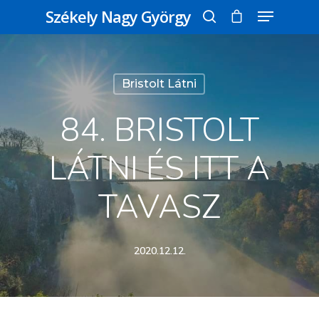
Székely Nagy György
Üss egy entert a kereséshez, vagy nyomd
Bristolt Látni
meg az ESC gombot a bezáráshoz
84. BRISTOLT
LÁTNI ÉS ITT A
TAVASZ
2020.12.12.