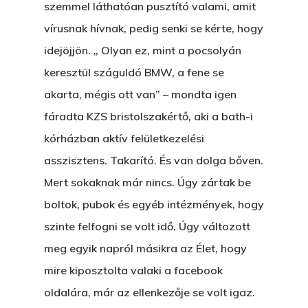
szemmel láthatóan pusztító valami, amit
A Pitli
vírusnak hívnak, pedig senki se kérte, hogy
About Salient
Pofád, Az Van!
idejöjjön. „ Olyan ez, mint a pocsolyán
The Castle
Ment A Hűtlen
keresztül száguldó BMW, a fene se
Unit 345
akarta, mégis ott van” – mondta igen
Egy Be-Fektetést, Ödö
2500 Castle Dr
fáradta KZS bristolszakértő, aki a bath-i
Manhattan, NY
FELICITÁ
kórházban aktív felületkezelési
asszisztens. Takarító. És van dolga bőven.
Betli
T:
+216 (0)40 3629 475
Mert sokaknak már nincs. Úgy zártak be
E:
hello@themenectar.c
Egy Világbajnokságot,
boltok, pubok és egyéb intézmények, hogy
VOLT EGYSZER EGY KI
szinte felfogni se volt idő. Úgy változott
meg egyik napról másikra az Élet, hogy
ÁRULÓ!
mire kiposztolta valaki a facebook
A Kaszinó
oldalára, már az ellenkezője se volt igaz.