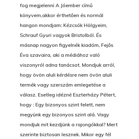
fog megjelenni A Jóember című
könyvem,akkor érthetően és normál
hangon mondjam: Kézcsók Hölgyeim,
Schrauf Gyuri vagyok Bristolból. És
másnap nagyon figyelnék kiadóm, Fejős
Éva szavaira, aki a médiához való
viszonyról adna tanácsot. Mondjuk arról,
hogy övön aluli kérdésre nem övön aluli
Főoldal
termék vagy szerszám emlegetése a
válasz. Esetleg idézné Eszterházy Pétert,
Bolt
hogy : Egy bizonyos szint felett, nem
Könyveim
megyünk egy bizonyos szint alá. Vagy
mondjuk mit kezdjünk a rajongókkal? Mert
Novellák
A Veszett Ügy
szerinte biztosan lesznek. Mikor egy fél