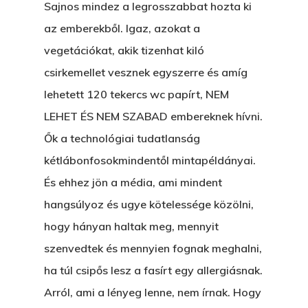
AZ IGAZI AJÁNDÉK
Sajnos mindez a legrosszabbat hozta ki
az emberekből. Igaz, azokat a
Párizs És Újra MI
vegetációkat, akik tizenhat kiló
Egy Hitelt, Ödön?
csirkemellet vesznek egyszerre és amíg
lehetett 120 tekercs wc papírt, NEM
ELMENT A VILLAMOS
LEHET ÉS NEM SZABAD embereknek hívni.
EGY BANKOT, ÖDÖN?
Ők a technológiai tudatlanság
GYERE VELEM
kétlábonfosokmindentől mintapéldányai.
KÖNYVESBOLTBA, ANY
És ehhez jön a média, ami mindent
hangsúlyoz és ugye kötelessége közölni,
A „BECSÜLETES” ÜGY
hogy hányan haltak meg, mennyit
Hogyan Tudta Feladni 
szenvedtek és mennyien fognak meghalni,
Egyházasmordízomad
ha túl csipős lesz a fasírt egy allergiásnak.
Kartalherczeghy Aurél
Arról, ami a lényeg lenne, nem írnak. Hogy