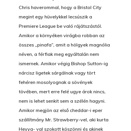
Chris haverommal, hogy a Bristol City
megint egy hüvelykkel lecsúszik a
Premiere League be való rájátszástól.
Amikor a környéken virágba robban az
összes „pinafa”, amit a hölgyek magnólia
néven, a férfiak meg egyáltalán nem
ismernek. Amikor végig Bishop Sutton-ig
nárcisz ligetek sárgálnak vagy tört
fehéren mosolyognak a sövények
tövében, mert erre felé ugye árok nincs,
nem is lehet senkit sem a szélén hagyni.
Amikor megjön az első cheddar-i eper
szállítmány Mr. Strawberry-vel, aki kurta
Heyya- val szokott köszönni és akinek