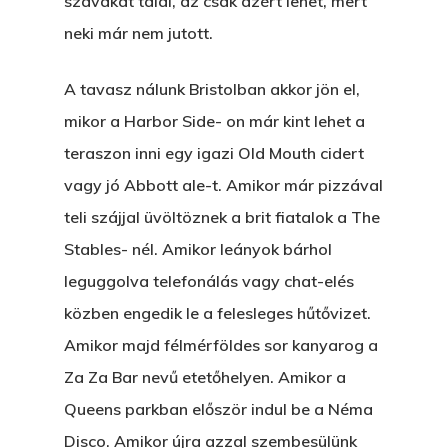
szavakat talál, az csak azért lehet, mert
neki már nem jutott.
A tavasz nálunk Bristolban akkor jön el,
mikor a Harbor Side- on már kint lehet a
teraszon inni egy igazi Old Mouth cidert
vagy jó Abbott ale-t. Amikor már pizzával
teli szájjal üvöltöznek a brit fiatalok a The
Stables- nél. Amikor leányok bárhol
leguggolva telefonálás vagy chat-elés
közben engedik le a felesleges hűtővizet.
Amikor majd félmérföldes sor kanyarog a
Za Za Bar nevű etetőhelyen. Amikor a
Queens parkban először indul be a Néma
Disco. Amikor újra azzal szembesülünk