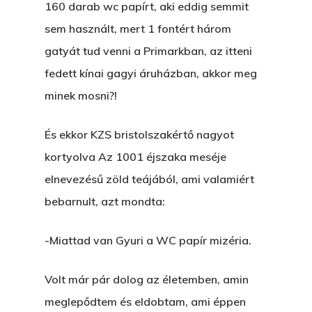
160 darab wc papírt, aki eddig semmit
sem használt, mert 1 fontért három
gatyát tud venni a Primarkban, az itteni
fedett kínai gagyi áruházban, akkor meg
minek mosni?!
És ekkor KZS bristolszakértő nagyot
kortyolva Az 1001 éjszaka meséje
elnevezésű zöld teájából, ami valamiért
bebarnult, azt mondta:
-Miattad van Gyuri a WC papír mizéria.
Volt már pár dolog az életemben, amin
meglepődtem és eldobtam, ami éppen