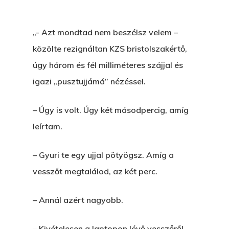
„- Azt mondtad nem beszélsz velem –
közölte rezignáltan KZS bristolszakértő,
úgy három és fél milliméteres szájjal és
igazi „pusztujjámá” nézéssel.
– Úgy is volt. Úgy két másodpercig, amíg
leírtam.
– Gyuri te egy ujjal pötyögsz. Amíg a
vesszőt megtalálod, az két perc.
– Annál azért nagyobb.
– Kivételesen a laptopon lévő vesszőről