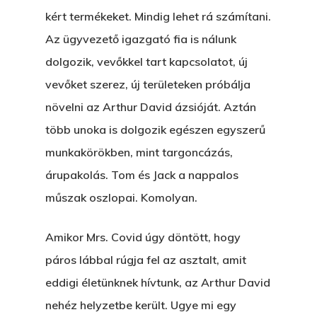
kért termékeket. Mindig lehet rá számítani.
Az ügyvezető igazgató fia is nálunk
dolgozik, vevőkkel tart kapcsolatot, új
vevőket szerez, új területeken próbálja
növelni az Arthur David ázsióját. Aztán
több unoka is dolgozik egészen egyszerű
munkakörökben, mint targoncázás,
árupakolás. Tom és Jack a nappalos
műszak oszlopai. Komolyan.
Amikor Mrs. Covid úgy döntött, hogy
páros lábbal rúgja fel az asztalt, amit
eddigi életünknek hívtunk, az Arthur David
nehéz helyzetbe került. Ugye mi egy