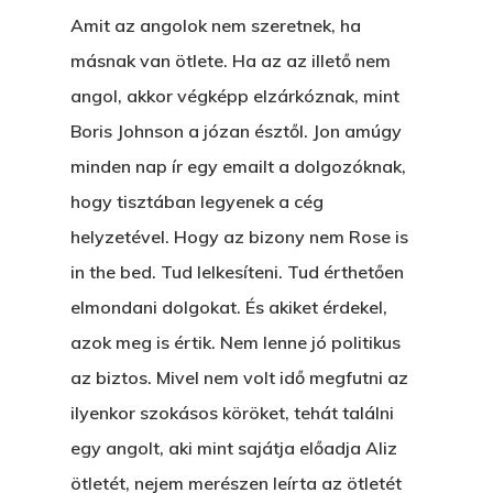
Amit az angolok nem szeretnek, ha
másnak van ötlete. Ha az az illető nem
angol, akkor végképp elzárkóznak, mint
Boris Johnson a józan észtől. Jon amúgy
minden nap ír egy emailt a dolgozóknak,
hogy tisztában legyenek a cég
helyzetével. Hogy az bizony nem Rose is
in the bed. Tud lelkesíteni. Tud érthetően
elmondani dolgokat. És akiket érdekel,
azok meg is értik. Nem lenne jó politikus
az biztos. Mivel nem volt idő megfutni az
ilyenkor szokásos köröket, tehát találni
egy angolt, aki mint sajátja előadja Aliz
ötletét, nejem merészen leírta az ötletét