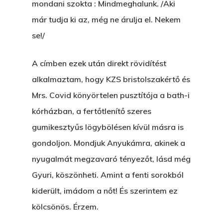
mondani szokta : Mindmeghalunk. /Aki
már tudja ki az, még ne árulja el. Nekem
se!/
A címben ezek után direkt rövidítést
alkalmaztam, hogy KZS bristolszakértő és
Mrs. Covid könyörtelen pusztítója a bath-i
kórházban, a fertőtlenítő szeres
gumikesztyűs lögybölésen kívül másra is
gondoljon. Mondjuk Anyukámra, akinek a
nyugalmát megzavaró tényezőt, lásd még
Gyuri, köszönheti. Amint a fenti sorokból
kiderült, imádom a nőt! És szerintem ez
kölcsönös. Érzem.