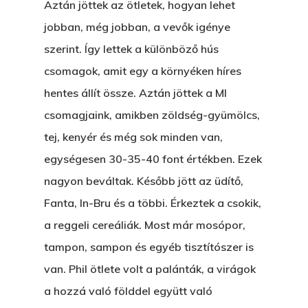
Aztán jöttek az ötletek, hogyan lehet
jobban, még jobban, a vevők igénye
EGY BANKOT, ÖDÖN?
szerint. Így lettek a különböző hús
GYERE VELEM
csomagok, amit egy a környéken híres
KÖNYVESBOLTBA, ANY
hentes állít össze. Aztán jöttek a MI
A „BECSÜLETES” ÜGY
csomagjaink, amikben zöldség-gyümölcs,
tej, kenyér és még sok minden van,
Hogyan Tudta Feladni 
egységesen 30-35-40 font értékben. Ezek
Egyházasmordízomad
nagyon beváltak. Később jött az üdítő,
Kartalherczeghy Aurél
Fanta, In-Bru és a többi. Érkeztek a csokik,
a reggeli cereáliák. Most már mosópor,
tampon, sampon és egyéb tisztítószer is
van. Phil ötlete volt a palánták, a virágok
a hozzá való földdel együtt való