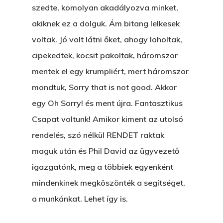
Egy Be-Fektetést, Ödö
2500 Castle Dr
szedte, komolyan akadályozva minket,
Manhattan, NY
akiknek ez a dolguk. Ám bitang lelkesek
FELICITÁ
voltak. Jó volt látni őket, ahogy loholtak,
Betli
T:
+216 (0)40 3629 475
cipekedtek, kocsit pakoltak, háromszor
E:
hello@themenectar.c
Egy Világbajnokságot,
mentek el egy krumpliért, mert háromszor
mondtuk, Sorry that is not good. Akkor
VOLT EGYSZER EGY KI
egy Oh Sorry! és ment újra. Fantasztikus
ÁRULÓ!
Csapat voltunk! Amikor kiment az utolsó
A Kaszinó
rendelés, szó nélkül RENDET raktak
maguk után és Phil David az ügyvezető
AZ IGAZI AJÁNDÉK
igazgatónk, meg a többiek egyenként
Párizs És Újra MI
mindenkinek megköszönték a segítséget,
a munkánkat. Lehet így is.
Egy Hitelt, Ödön?
ELMENT A VILLAMOS