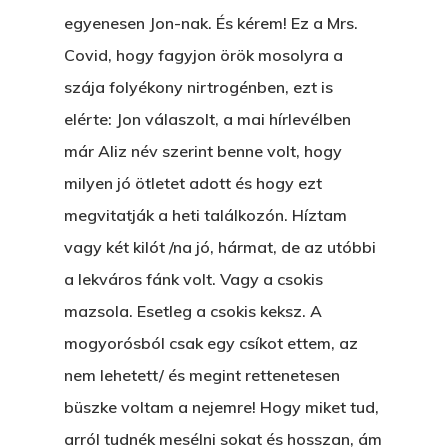
egyenesen Jon-nak. És kérem! Ez a Mrs.
Covid, hogy fagyjon örök mosolyra a
szája folyékony nirtrogénben, ezt is
elérte: Jon válaszolt, a mai hírlevélben
már Aliz név szerint benne volt, hogy
milyen jó ötletet adott és hogy ezt
megvitatják a heti találkozón. Híztam
vagy két kilót /na jó, hármat, de az utóbbi
a lekváros fánk volt. Vagy a csokis
mazsola. Esetleg a csokis keksz. A
mogyorósból csak egy csíkot ettem, az
nem lehetett/ és megint rettenetesen
büszke voltam a nejemre! Hogy miket tud,
arról tudnék mesélni sokat és hosszan, ám