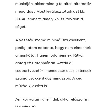
munkáján, akkor mindig találtak alternatív
megoldást. Most kiválasztották azt kb.
30-40 embert, amelyik viszi tovább a
céget.
Főoldal
A vezetők száma minimálisra csökkent,
Bolt
pedig látom naponta, hogy nem elmennek
Könyveim
a munkától, hanem odamennek. Ritka
dolog ez Britanniában. Aztán a
Novellák
A Veszett Ügy
csoportvezetők, menedzser asszisztensek
Szerelem És…
Rólam
száma csökkent úgy mínuszba. A cég
Novellák
működik, azóta is.
A Jóember
Álomszekrény
Blog
A Vér Nem Válik Vízzé
Amikor valami új elindul, akkor először mi
Eltojtuk Nyuszi
Feliratkozás
Bristolt Látni
jön mindig?