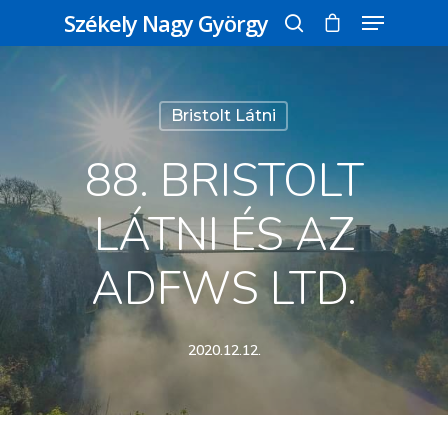
Székely Nagy György
Üss egy entert a kereséshez, vagy nyomd
Bristolt Látni
meg az ESC gombot a bezáráshoz
88. BRISTOLT
LÁTNI ÉS AZ
ADFWS LTD.
2020.12.12.