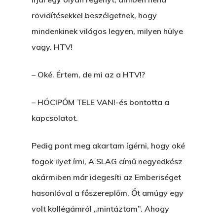
rövidítésekkel beszélgetnek, hogy
mindenkinek világos legyen, milyen hülye
vagy. HTV!
– Oké. Értem, de mi az a HTV!?
– HÓCIPŐM TELE VAN!-és bontotta a
kapcsolatot.
Pedig pont meg akartam ígérni, hogy oké
fogok ilyet írni, A SLAG című negyedkész
akármiben már idegesíti az Emberiséget
hasonlóval a főszereplőm. Őt amúgy egy
volt kollégámról „mintáztam”. Ahogy