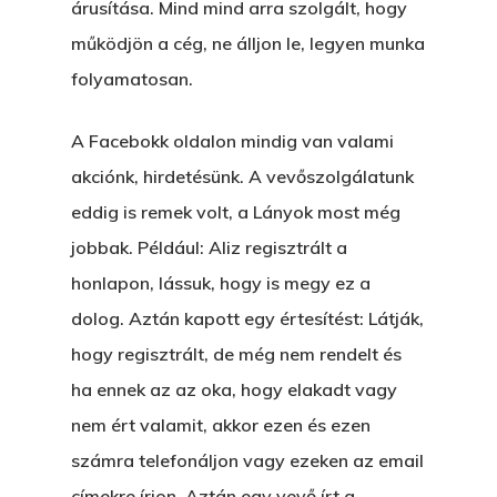
árusítása. Mind mind arra szolgált, hogy
működjön a cég, ne álljon le, legyen munka
folyamatosan.
A Facebokk oldalon mindig van valami
akciónk, hirdetésünk. A vevőszolgálatunk
eddig is remek volt, a Lányok most még
jobbak. Például: Aliz regisztrált a
honlapon, lássuk, hogy is megy ez a
dolog. Aztán kapott egy értesítést: Látják,
hogy regisztrált, de még nem rendelt és
ha ennek az az oka, hogy elakadt vagy
nem ért valamit, akkor ezen és ezen
számra telefonáljon vagy ezeken az email
címekre írjon. Aztán egy vevő írt a