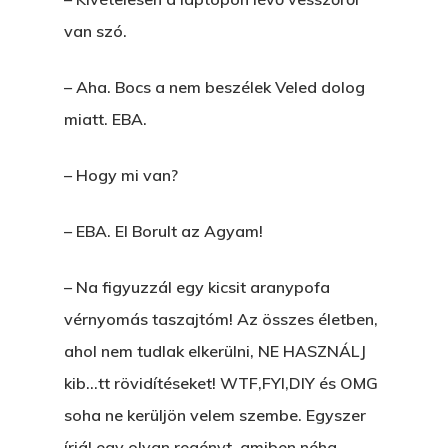
van szó.
– Aha. Bocs a nem beszélek Veled dolog
miatt. EBA.
– Hogy mi van?
– EBA. El Borult az Agyam!
– Na figyuzzál egy kicsit aranypofa
vérnyomás taszajtóm! Az összes életben,
ahol nem tudlak elkerülni, NE HASZNÁLJ
kib…tt rövidítéseket! WTF,FYI,DIY és OMG
soha ne kerüljön velem szembe. Egyszer
írjál egy olyan regényt, amiben néha