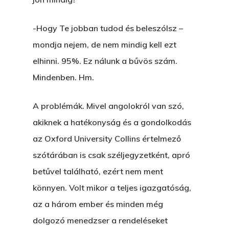
Egy Nyár
EGY LAKTANYÁT, ÖDÖ
Kapcsolat
Ajándék – Karácsonyi
-Hogy Te jobban tudod és beleszólsz –
A PESTIA
Bakker Gyuri
Történetek
mondja nejem, de nem mindig kell ezt
Az Elveszett Fejezet
elhinni. 95%. Ez nálunk a bűvös szám.
Hírek
Akkor És Ott
Mindenben. Hm.
Nem Szégyen Az
A problémák. Mivel angolokról van szó,
Wow Look At This!
KI-BEJÁRAT
akiknek a hatékonyság és a gondolkodás
This is an optional, highl
az Oxford University Collins értelmező
És Akkor A Balta
customizable off canvas 
szótárában is csak széljegyzetként, apró
A Pitli
betűvel található, ezért nem ment
About Salient
Pofád, Az Van!
könnyen. Volt mikor a teljes igazgatóság,
The Castle
az a három ember és minden még
Ment A Hűtlen
Unit 345
dolgozó menedzser a rendeléseket