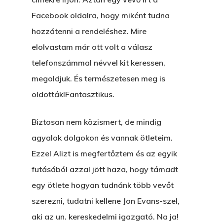
Facebook oldalra, hogy miként tudna
hozzátenni a rendeléshez. Mire
elolvastam már ott volt a válasz
telefonszámmal névvel kit keressen,
megoldjuk. És természetesen meg is
oldották!Fantasztikus.
Biztosan nem közismert, de mindig
agyalok dolgokon és vannak ötleteim.
Ezzel Alizt is megfertőztem és az egyik
futásából azzal jött haza, hogy támadt
egy ötlete hogyan tudnánk több vevőt
szerezni, tudatni kellene Jon Evans-szel,
aki az un. kereskedelmi igazgató. Na ja!