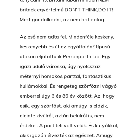
britnek egyértelmű DON’T THINK,DO IT!
Mert gondolkodni, az nem brit dolog.
Az eső nem adta fel. Mindenféle keskeny,
keskenyebb és út ez egyáltalán? típusú
utakon eljutottunk Perranporth-ba. Egy
igazi üdülő városka, úgy nyolcszáz
méternyi homokos parttal, fantasztikus
hullámokkal. És rengeteg szörfözni vágyó
emberrel úgy 6 és 86 év között. Az, hogy
esik, egy szörföst, aki amúgy is elázik,
eleinte kívülről, aztán belülről is, nem
érdekel. A part teli volt velük. És kutyákkal,
akik igazán élvezték az egészet. Amúgy