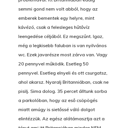
KÖNYVESBOLTBA, ANY
semmi gond nem volt abból, hogy az
emberek bementek egy helyre, mint
A „BECSÜLETES” ÜGY
kávézó, csak a felesleges hűtővíz
Hogyan Tudta Feladni 
leengedése céljából. Ez megszűnt. Igaz,
Egyházasmordízomad
még a legkisebb faluban is van nyilvános
Kartalherczeghy Aurél
wc. Ezek javarésze most zárva van. Vagy
20 pennyvel működik. Esetleg 50
pennyvel. Esetleg elnyeli és ott csurgatsz,
ahol akarsz. Nyaralj Britanniában, csak ne
pisilj. Sima dolog. 35 percet álltunk sorba
a parkolóban, hogy az eső csöpögés
miatt amúgy is sietőssé váló dolgot
elintézzük. Az egész alátámasztja azt a
tényt,ami itt Britanniában minden NEM