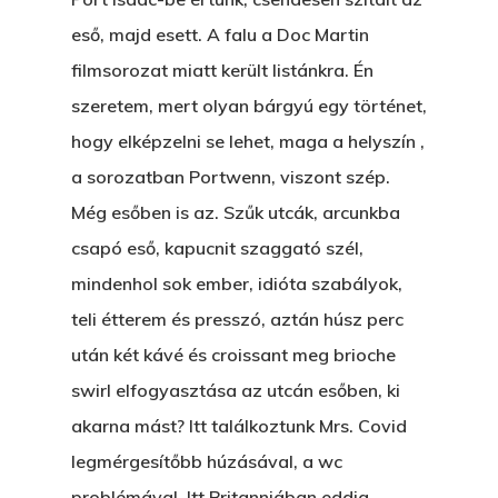
T:
+216 (0)40 3629 475
eső, majd esett. A falu a Doc Martin
E:
hello@themenectar.c
Egy Világbajnokságot,
filmsorozat miatt került listánkra. Én
VOLT EGYSZER EGY KI
szeretem, mert olyan bárgyú egy történet,
hogy elképzelni se lehet, maga a helyszín ,
ÁRULÓ!
a sorozatban Portwenn, viszont szép.
A Kaszinó
Még esőben is az. Szűk utcák, arcunkba
AZ IGAZI AJÁNDÉK
csapó eső, kapucnit szaggató szél,
mindenhol sok ember, idióta szabályok,
Párizs És Újra MI
teli étterem és presszó, aztán húsz perc
Egy Hitelt, Ödön?
után két kávé és croissant meg brioche
swirl elfogyasztása az utcán esőben, ki
ELMENT A VILLAMOS
akarna mást? Itt találkoztunk Mrs. Covid
EGY BANKOT, ÖDÖN?
legmérgesítőbb húzásával, a wc
GYERE VELEM
problémával. Itt Britanniában eddig