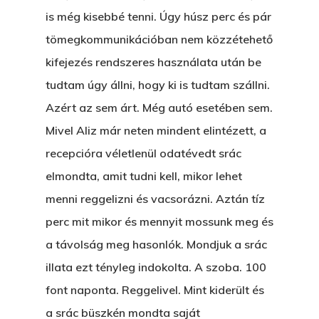
is még kisebbé tenni. Úgy húsz perc és pár
tömegkommunikációban nem közzétehető
kifejezés rendszeres használata után be
tudtam úgy állni, hogy ki is tudtam szállni.
Azért az sem árt. Még autó esetében sem.
Mivel Aliz már neten mindent elintézett, a
recepcióra véletlenül odatévedt srác
elmondta, amit tudni kell, mikor lehet
menni reggelizni és vacsorázni. Aztán tíz
perc mit mikor és mennyit mossunk meg és
a távolság meg hasonlók. Mondjuk a srác
illata ezt tényleg indokolta. A szoba. 100
font naponta. Reggelivel. Mint kiderült és
a srác büszkén mondta saját