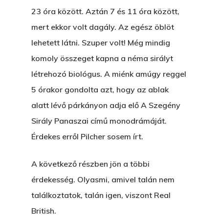
23 óra között. Aztán 7 és 11 óra között,
mert ekkor volt dagály. Az egész öblöt
lehetett látni. Szuper volt! Még mindig
komoly összeget kapna a néma sirályt
létrehozó biológus. A miénk amúgy reggel
5 órakor gondolta azt, hogy az ablak
alatt lévő párkányon adja elő A Szegény
Sirály Panaszai című monodrámáját.
Érdekes erről Pilcher sosem írt.
A következő részben jön a többi
érdekesség. Olyasmi, amivel talán nem
találkoztatok, talán igen, viszont Real
British.