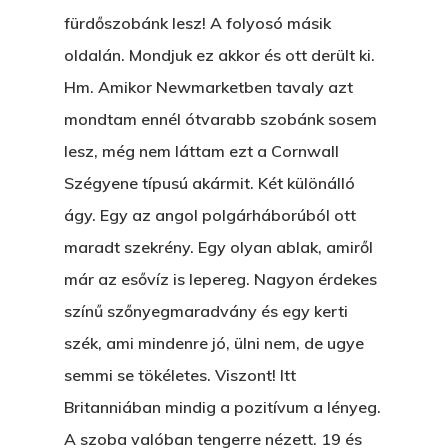
fürdőszobánk lesz! A folyosó másik
oldalán. Mondjuk ez akkor és ott derült ki.
Hm. Amikor Newmarketben tavaly azt
mondtam ennél ótvarabb szobánk sosem
lesz, még nem láttam ezt a Cornwall
Szégyene típusú akármit. Két különálló
ágy. Egy az angol polgárháborúból ott
maradt szekrény. Egy olyan ablak, amiről
már az esővíz is lepereg. Nagyon érdekes
színű szőnyegmaradvány és egy kerti
szék, ami mindenre jó, ülni nem, de ugye
semmi se tökéletes. Viszont! Itt
Britanniában mindig a pozitívum a lényeg.
A szoba valóban tengerre nézett. 19 és