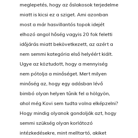
meglepetés, hogy az őslakosok terjedelme
miatt is kicsi ez a sziget. Ami azonban
most a már hasvillantós topok idejét
elhozó angol hőség vagyis 20 fok feletti
időjárás miatt bekövetkezett, az azért a
nem semmi kategória első helyéért kiált.
Ugye az köztudott, hogy a mennyiség
nem pótolja a minőséget. Mert milyen
minőség az, hogy egy adásban lévő
bimbó olyan helyen tűnik fel a hölgyön,
ahol még Kovi sem tudta volna elképzelni?
Hogy mindig olyanok gondolják azt, hogy
semmi szükség olyan korlátozó
intézkedésekre, mint melltartó, akiket