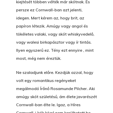
kiejtését többen vélték már skótnak. És
persze ez Cornwall-ban azt jelenti,
idegen. Mert kérem az, hogy brit, az
papíron létezik. Amúgy vagy angol és
tökéletes valaki, vagy skót whiskyvedelő,
vagy walesi birkapásztor vagy ír tintás.
Ilyen egyszerű ez. Tény ezt ennyire , mint
most, még nem éreztük.
Ne szaladjunk előre. Kezdjük azzal, hogy
volt egy romantikus regényeket
megálmodó Írőnő Rosamunde Pilcher. Aki
amúgy skót születésű, ám élete javarészét
Cornwall-ban élte le. Igaz, a Híres
Cornwall-i írók közé nem kerülhetett be,