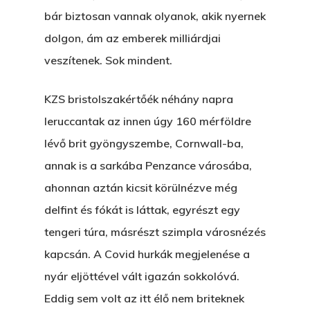
bár biztosan vannak olyanok, akik nyernek
dolgon, ám az emberek milliárdjai
veszítenek. Sok mindent.
KZS bristolszakértőék néhány napra
leruccantak az innen úgy 160 mérföldre
lévő brit gyöngyszembe, Cornwall-ba,
annak is a sarkába Penzance városába,
ahonnan aztán kicsit körülnézve még
delfint és fókát is láttak, egyrészt egy
tengeri túra, másrészt szimpla városnézés
kapcsán. A Covid hurkák megjelenése a
nyár eljöttével vált igazán sokkolóvá.
Eddig sem volt az itt élő nem briteknek