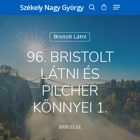
Székely Nagy György
Üss egy entert a kereséshez, vagy nyomd
Bristolt Látni
meg az ESC gombot a bezáráshoz
96. BRISTOLT
LÁTNI ÉS
PILCHER
KÖNNYEI 1.
2020.12.12.