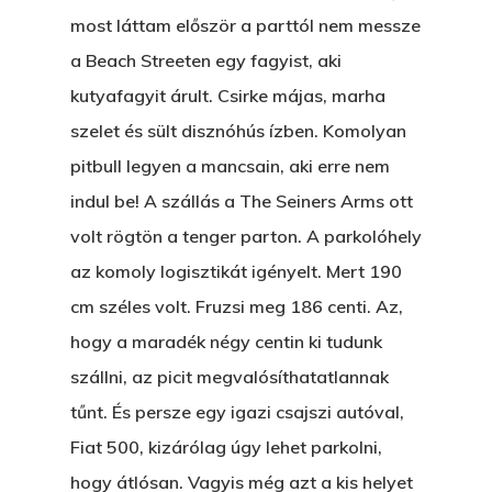
most láttam először a parttól nem messze
a Beach Streeten egy fagyist, aki
kutyafagyit árult. Csirke májas, marha
szelet és sült disznóhús ízben. Komolyan
pitbull legyen a mancsain, aki erre nem
indul be! A szállás a The Seiners Arms ott
volt rögtön a tenger parton. A parkolóhely
az komoly logisztikát igényelt. Mert 190
cm széles volt. Fruzsi meg 186 centi. Az,
hogy a maradék négy centin ki tudunk
szállni, az picit megvalósíthatatlannak
tűnt. És persze egy igazi csajszi autóval,
Fiat 500, kizárólag úgy lehet parkolni,
hogy átlósan. Vagyis még azt a kis helyet