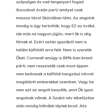
szépséges és vad tengerpart fogad
/bocsánat óceán part/ amilyet csak
messze távol Skóciában látni. Az angolok
mindig is úgy tartották, hogy EZ az övéké,
ide más ne nagyon jöjjön, mert ők is alig
férnek el. Ezért aztán igazából nem is
találni külföldit arra felé. Nem is szeretik
Őket. Cornwall amúgy is 89%-ban brexit
párti, nem rasszisták csak most éppen
nem kedvesek a külföldi hangzású névvel
megáldott emberekkel szemben. Vagy ha
nem azt az angolt beszélik, amit Ők igazi
angolnak vélnek. A Szabó név elbetűzése
után mindig hátrább léptek kicsit. Aliz