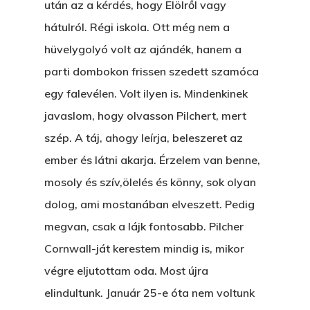
után az a kérdés, hogy Elölről vagy
Főoldal
hátulról. Régi iskola. Ott még nem a
hüvelygolyó volt az ajándék, hanem a
Bolt
parti dombokon frissen szedett szamóca
Könyveim
egy falevélen. Volt ilyen is. Mindenkinek
javaslom, hogy olvasson Pilchert, mert
Novellák
A Veszett Ügy
szép. A táj, ahogy leírja, beleszeret az
Szerelem És…
ember és látni akarja. Érzelem van benne,
Rólam
Novellák
mosoly és szív,ölelés és könny, sok olyan
A Jóember
Álomszekrény
Blog
dolog, ami mostanában elveszett. Pedig
A Vér Nem Válik Vízzé
Eltojtuk Nyuszi
megvan, csak a lájk fontosabb. Pilcher
Feliratkozás
Bristolt Látni
Cornwall-ját kerestem mindig is, mikor
Egy Nyár
EGY LAKTANYÁT, ÖDÖ
Kapcsolat
végre eljutottam oda. Most újra
Ajándék – Karácsonyi
A PESTIA
elindultunk. Január 25-e óta nem voltunk
Bakker Gyuri
Történetek