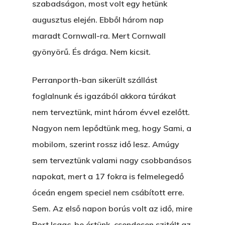
szabadságon, most volt egy hetünk
Az Elveszett Fejezet
Hírek
augusztus elején. Ebből három nap
Akkor És Ott
maradt Cornwall-ra. Mert Cornwall
Nem Szégyen Az
gyönyörű. És drága. Nem kicsit.
Wow Look At This!
KI-BEJÁRAT
This is an optional, highl
Perranporth-ban sikerült szállást
És Akkor A Balta
customizable off canvas 
foglalnunk és igazából akkora túrákat
nem terveztünk, mint három évvel ezelőtt.
A Pitli
Nagyon nem lepődtünk meg, hogy Sami, a
About Salient
Pofád, Az Van!
mobilom, szerint rossz idő lesz. Amúgy
The Castle
Ment A Hűtlen
sem terveztünk valami nagy csobbanásos
Unit 345
napokat, mert a 17 fokra is felmelegedő
Egy Be-Fektetést, Ödö
2500 Castle Dr
óceán engem speciel nem csábított erre.
Manhattan, NY
FELICITÁ
Sem. Az első napon borús volt az idő, mire
Port Isaac-be értünk, csendesen szitált az
Betli