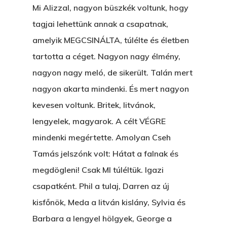
Mi Alizzal, nagyon büszkék voltunk, hogy
KÖNYVESBOLTBA, ANY
tagjai lehettünk annak a csapatnak,
A „BECSÜLETES” ÜGY
amelyik MEGCSINÁLTA, túlélte és életben
tartotta a céget. Nagyon nagy élmény,
Hogyan Tudta Feladni 
nagyon nagy meló, de sikerült. Talán mert
Egyházasmordízomad
nagyon akarta mindenki. És mert nagyon
Kartalherczeghy Aurél
kevesen voltunk. Britek, litvánok,
lengyelek, magyarok. A célt VÉGRE
mindenki megértette. Amolyan Cseh
Tamás jelszónk volt: Hátat a falnak és
megdögleni! Csak MI túléltük. Igazi
csapatként. Phil a tulaj, Darren az új
kisfőnök, Meda a litván kislány, Sylvia és
Barbara a lengyel hölgyek, George a