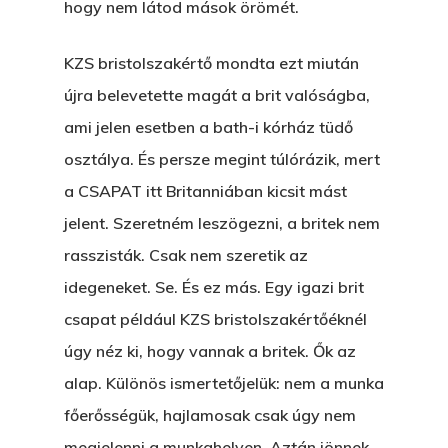
hogy nem látod mások örömét.
KZS bristolszakértő mondta ezt miután
újra belevetette magát a brit valóságba,
ami jelen esetben a bath-i kórház tüdő
osztálya. És persze megint túlórázik, mert
a CSAPAT itt Britanniában kicsit mást
jelent. Szeretném leszögezni, a britek nem
rasszisták. Csak nem szeretik az
idegeneket. Se. És ez más. Egy igazi brit
csapat például KZS bristolszakértőéknél
úgy néz ki, hogy vannak a britek. Ők az
alap. Különös ismertetőjelük: nem a munka
főerősségük, hajlamosak csak úgy nem
megjelenni a munkahelyen. Aztán jönnek