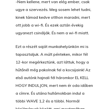
-Nem kellene, mert van elég ember, csak
ugye a szervezés. Meg sosem lehet tudni,
kinek támad kedve otthon maradni, mert
ott jobb a wi-fi. És ezek aztán évekig
ugyanezt csinálják. És nem a wi-fi miatt.
Ezt a részét saját munkahelyünkön mi is
tapasztaljuk. A múlt pénteken, mikor fél
12-kor megérkeztünk, azt láttuk, hogy a
hűtőnél még pakolnak fel a kocsijaink! Az
első autónk hajnali fél háromkor EL KELL
HOGY INDULJON, mert nem ér oda időben
a címre. És utána hullámokban indul a
többi WAVE 1,2 és a többi. Normál
körülmények között, ami mostanában