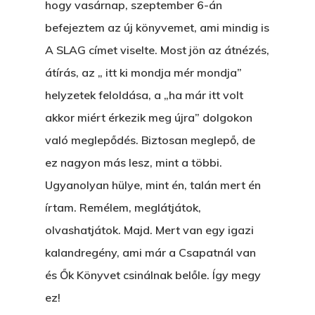
hogy vasárnap, szeptember 6-án
befejeztem az új könyvemet, ami mindig is
A SLAG címet viselte. Most jön az átnézés,
átírás, az „ itt ki mondja mér mondja”
helyzetek feloldása, a „ha már itt volt
akkor miért érkezik meg újra” dolgokon
való meglepődés. Biztosan meglepő, de
ez nagyon más lesz, mint a többi.
Ugyanolyan hülye, mint én, talán mert én
írtam. Remélem, meglátjátok,
olvashatjátok. Majd. Mert van egy igazi
kalandregény, ami már a Csapatnál van
és Ők Könyvet csinálnak belőle. Így megy
ez!