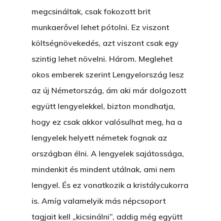
Az Elveszett Fejezet
megcsináltak, csak fokozott brit
Hírek
Akkor És Ott
munkaerővel lehet pótolni. Ez viszont
költségnövekedés, azt viszont csak egy
Nem Szégyen Az
szintig lehet növelni. Három. Meglehet
Wow Look At This!
KI-BEJÁRAT
okos emberek szerint Lengyelország lesz
This is an optional, highl
az új Németország, ám aki már dolgozott
És Akkor A Balta
customizable off canvas 
együtt lengyelekkel, bizton mondhatja,
A Pitli
hogy ez csak akkor valósulhat meg, ha a
About Salient
Pofád, Az Van!
lengyelek helyett németek fognak az
The Castle
országban élni. A lengyelek sajátossága,
Ment A Hűtlen
Unit 345
mindenkit és mindent utálnak, ami nem
Egy Be-Fektetést, Ödö
2500 Castle Dr
lengyel. És ez vonatkozik a kristálycukorra
Manhattan, NY
FELICITÁ
is. Amíg valamelyik más népcsoport
tagjait kell „kicsinálni”, addig még együtt
Betli