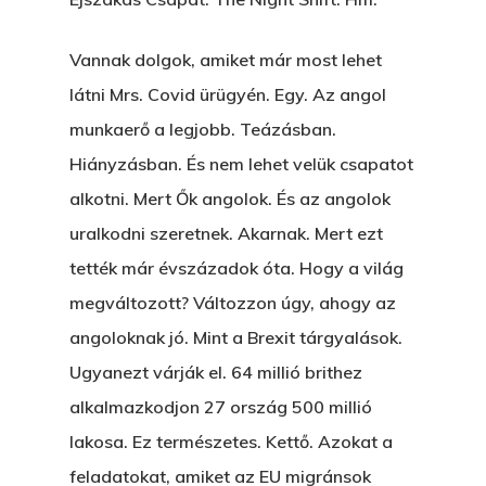
Főoldal
Vannak dolgok, amiket már most lehet
Bolt
látni Mrs. Covid ürügyén. Egy. Az angol
munkaerő a legjobb. Teázásban.
Könyveim
Hiányzásban. És nem lehet velük csapatot
Novellák
alkotni. Mert Ők angolok. És az angolok
A Veszett Ügy
uralkodni szeretnek. Akarnak. Mert ezt
Szerelem És…
Rólam
Novellák
tették már évszázadok óta. Hogy a világ
A Jóember
megváltozott? Változzon úgy, ahogy az
Álomszekrény
Blog
angoloknak jó. Mint a Brexit tárgyalások.
A Vér Nem Válik Vízzé
Eltojtuk Nyuszi
Feliratkozás
Bristolt Látni
Ugyanezt várják el. 64 millió brithez
Egy Nyár
EGY LAKTANYÁT, ÖDÖ
alkalmazkodjon 27 ország 500 millió
Kapcsolat
Ajándék – Karácsonyi
lakosa. Ez természetes. Kettő. Azokat a
A PESTIA
Bakker Gyuri
Történetek
feladatokat, amiket az EU migránsok