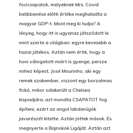
focicsapatok, melyeknek Mrs. Covid
belibbenése előtti értéke meghaladta a
magyar GDP-t. Most meg ki tudja? A
lényeg, hogy itt is ugyanaz játszódott le
mint szerte a világban: egyre kevesebb a
hazai játékos. Aztán nem értik, hogy a
honi válogatott miért is gyenge, persze
mihez képest. José Mourinho, aki egy
remek szakember, viszont egy borzalmas
fickó, mikor odakerült a Chelsea
kispadjára, azt mondta CSAPATOT fog
építeni, ezért az angol labdarúgók
javarészét kitette. Aztán jöttek mások. És
megnyerte a Bajnokok Ligáját. Aztán azt