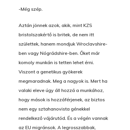
-Még szép.
Aztán jönnek azok, akik, mint KZS
bristolszakértő is britek, de nem itt
születtek, hanem mondjuk Wroclavshire-
ben vagy Nógrádshire-ben. Őket már
komoly munkán is tetten lehet érni.
Viszont a genetikus gyökerek
megmaradnak. Meg a nagyok is. Mert ha
valaki eleve úgy áll hozzá a munkához,
hogy mások is hozzáférjenek, az biztos
nem egy sztahanovista génekkel
rendelkező vájárutód. És a végén vannak
az EU migránsok. A legrosszabbak,