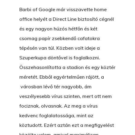
Barbi of Google már visszavette home
office helyét a Direct Line biztosító cégnél
és egy nagyon húzós hétfőn és két
csomag papír zsebkendő cafatokra
tépésén van túl. Közben volt ideje a
Szuperkupa döntővel is foglalkozni.
Összehasonlította a stadion és egy köztér
méretét. Ebből egyértelműen rájött, a
városban lévő tér nagyobb, ám
veszélyesebb vírus szinten, mert ott nem
fociznak, olvasnak. Az meg a vírus
kedvenc foglalatossága, mint az
köztudott. Ezért aztán ezt a megfigyelést
közölte velem, amivel maximálisan