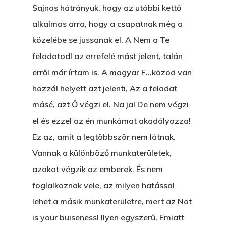
Sajnos hátrányuk, hogy az utóbbi kettő
alkalmas arra, hogy a csapatnak még a
közelébe se jussanak el. A Nem a Te
feladatod! az errefelé mást jelent, talán
erről már írtam is. A magyar F…közöd van
hozzá! helyett azt jelenti, Az a feladat
másé, azt Ő végzi el. Na ja! De nem végzi
el és ezzel az én munkámat akadályozza!
Ez az, amit a legtöbbször nem látnak.
Vannak a különböző munkaterületek,
azokat végzik az emberek. És nem
foglalkoznak vele, az milyen hatással
lehet a másik munkaterületre, mert az Not
is your buiseness! Ilyen egyszerű. Emiatt