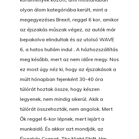
olyan álom kategóriába került, mint a
megegyezéses Brexit, reggel 6 kor, amikor
az éjszakás műszak végez, az autók már
bepakolva elindultak és az utolsó WAVE
6, a hatos hullám indul . A házhozszállítás
meg később, mert az nem időre megy. Nos
ez most úgy néz ki, hogy az éjszakások a
múlt hónapban fejenként 30-40 óra
túlórát hoztak össze, hogy készen
legyenek, nem mindig sikerül. Akik a
túlórát összehozták, nem angolok. Mert
Ők reggel 6-kor lépnek, mert lejárt a
munkaidő. És akkor azt mondják, az
Éjszakás Csapat. The Night Shift. Hm.