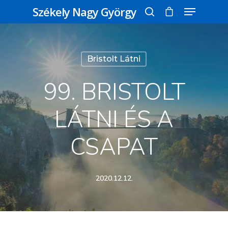
Székely Nagy György
Üss egy entert a kereséshez, vagy nyomd
Bristolt Látni
meg az ESC gombot a bezáráshoz
99. BRISTOLT
LÁTNI ÉS A
CSAPAT
2020.12.12.