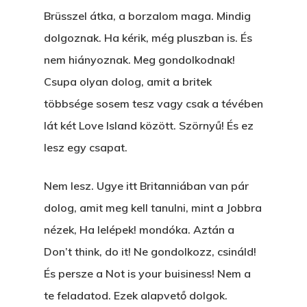
Brüsszel átka, a borzalom maga. Mindig
dolgoznak. Ha kérik, még pluszban is. És
nem hiányoznak. Meg gondolkodnak!
Csupa olyan dolog, amit a britek
többsége sosem tesz vagy csak a tévében
lát két Love Island között. Szörnyű! És ez
lesz egy csapat.
Nem lesz. Ugye itt Britanniában van pár
dolog, amit meg kell tanulni, mint a Jobbra
nézek, Ha lelépek! mondóka. Aztán a
Don’t think, do it! Ne gondolkozz, csináld!
És persze a Not is your buisiness! Nem a
te feladatod. Ezek alapvető dolgok.