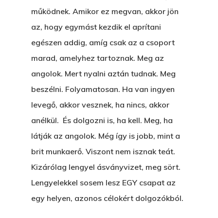
T:
+216 (0)40 3629 475
működnek. Amikor ez megvan, akkor jön
E:
hello@themenectar.c
Egy Világbajnokságot,
az, hogy egymást kezdik el aprítani
egészen addig, amíg csak az a csoport
VOLT EGYSZER EGY KI
marad, amelyhez tartoznak. Meg az
ÁRULÓ!
angolok. Mert nyalni aztán tudnak. Meg
A Kaszinó
beszélni. Folyamatosan. Ha van ingyen
levegő, akkor vesznek, ha nincs, akkor
AZ IGAZI AJÁNDÉK
anélkül. És dolgozni is, ha kell. Meg, ha
Párizs És Újra MI
látják az angolok. Még így is jobb, mint a
Egy Hitelt, Ödön?
brit munkaerő. Viszont nem isznak teát.
Kizárólag lengyel ásványvizet, meg sört.
ELMENT A VILLAMOS
Lengyelekkel sosem lesz EGY csapat az
EGY BANKOT, ÖDÖN?
egy helyen, azonos célokért dolgozókból.
GYERE VELEM