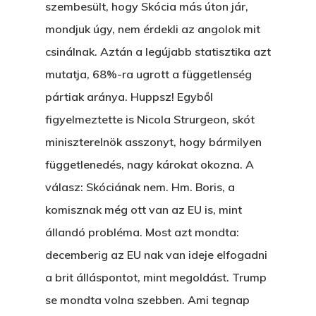
Blog
szembesült, hogy Skócia más úton jár,
A Vér Nem Válik Vízzé
Eltojtuk Nyuszi
mondjuk úgy, nem érdekli az angolok mit
Feliratkozás
Bristolt Látni
csinálnak. Aztán a legújabb statisztika azt
Egy Nyár
EGY LAKTANYÁT, ÖDÖ
Kapcsolat
mutatja, 68%-ra ugrott a függetlenség
Ajándék – Karácsonyi
A PESTIA
pártiak aránya. Huppsz! Egyből
Bakker Gyuri
Történetek
figyelmeztette is Nicola Strurgeon, skót
Az Elveszett Fejezet
Hírek
miniszterelnök asszonyt, hogy bármilyen
Akkor És Ott
függetlenedés, nagy károkat okozna. A
Nem Szégyen Az
válasz: Skóciának nem. Hm. Boris, a
Wow Look At This!
komisznak még ott van az EU is, mint
KI-BEJÁRAT
This is an optional, highl
állandó probléma. Most azt mondta:
És Akkor A Balta
customizable off canvas 
decemberig az EU nak van ideje elfogadni
A Pitli
a brit álláspontot, mint megoldást. Trump
se mondta volna szebben. Ami tegnap
About Salient
Pofád, Az Van!