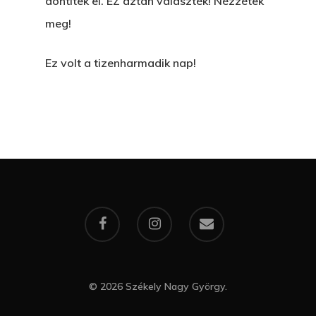
döntitek el. EZ aztán választék! Nézzétek
meg!
Ez volt a tizenharmadik nap!
© 2026 Székely Nagy György.