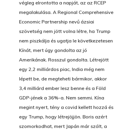
végleg elrontotta a napját, az az RCEP
The Castle
Ment A Hűtlen
megalakulása. A Regional Comprehensive
Unit 345
Economic Partnership nevű ázsiai
Egy Be-Fektetést, Ödö
2500 Castle Dr
szövetség nem jött volna létre, ha Trump
Manhattan, NY
FELICITÁ
nem piszkálja és ugatja le következetesen
Betli
T:
+216 (0)40 3629 475
Kínát, mert úgy gondolta az jó
E:
hello@themenectar.c
Amerikának. Rosszul gondolta. Létrejött
Egy Világbajnokságot,
egy 2,2 milliárdos piac, India még nem
VOLT EGYSZER EGY KI
lépett be, de megteheti bármikor, akkor
ÁRULÓ!
3,4 milliárd ember lesz benne és a Föld
GDP-jének a 36%-a. Nem semmi. Kína
A Kaszinó
megint nyert, tény a covid kellett hozzá és
AZ IGAZI AJÁNDÉK
egy Trump, hogy létrejöjjön. Boris azért
szomorkodhat, mert Japán már szólt, a
Párizs És Újra MI