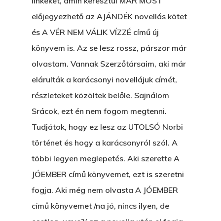
linkeket, amin keresztül MÁR MOST
előjegyezhető az AJÁNDÉK novellás kötet
és A VÉR NEM VÁLIK VÍZZÉ című új
könyvem is. Az se lesz rossz, párszor már
olvastam. Vannak Szerzőtársaim, aki már
elárulták a karácsonyi novellájuk címét,
részleteket közöltek belőle. Sajnálom
Srácok, ezt én nem fogom megtenni.
Tudjátok, hogy ez lesz az UTOLSÓ Norbi
történet és hogy a karácsonyról szól. A
többi legyen meglepetés. Aki szerette A
JÓEMBER című könyvemet, ezt is szeretni
fogja. Aki még nem olvasta A JÓEMBER
című könyvemet /na jó, nincs ilyen, de