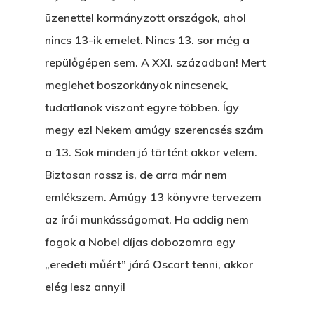
üzenettel kormányzott országok, ahol
nincs 13-ik emelet. Nincs 13. sor még a
repülőgépen sem. A XXI. században! Mert
meglehet boszorkányok nincsenek,
tudatlanok viszont egyre többen. Így
megy ez! Nekem amúgy szerencsés szám
a 13. Sok minden jó történt akkor velem.
Biztosan rossz is, de arra már nem
emlékszem. Amúgy 13 könyvre tervezem
az írói munkásságomat. Ha addig nem
fogok a Nobel díjas dobozomra egy
„eredeti műért” járó Oscart tenni, akkor
elég lesz annyi!