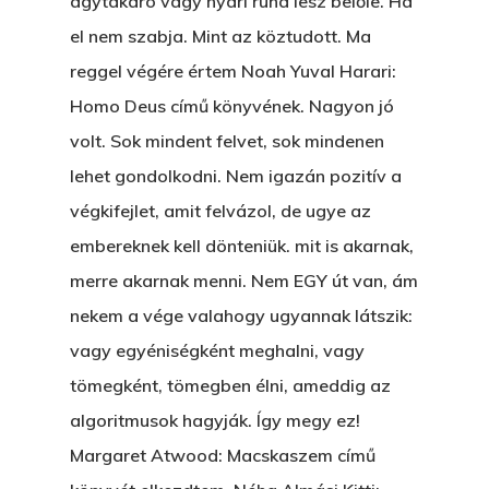
ágytakaró vagy nyári ruha lesz belőle. Ha
el nem szabja. Mint az köztudott. Ma
reggel végére értem Noah Yuval Harari:
Homo Deus című könyvének. Nagyon jó
volt. Sok mindent felvet, sok mindenen
lehet gondolkodni. Nem igazán pozitív a
végkifejlet, amit felvázol, de ugye az
embereknek kell dönteniük. mit is akarnak,
merre akarnak menni. Nem EGY út van, ám
nekem a vége valahogy ugyannak látszik:
vagy egyéniségként meghalni, vagy
tömegként, tömegben élni, ameddig az
algoritmusok hagyják. Így megy ez!
Margaret Atwood: Macskaszem című