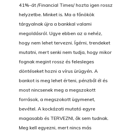
41%-át /Financial Times/ hozta igen rossz
helyzetbe. Minket is. Ma a főnökök
tárgyalnak újra a bankkal valami
megoldásról. Ugye ebben az a nehéz,
hogy nem lehet tervezni. Ígérni, trendeket
mutatni, mert senki nem tudja, hogy mikor
fognak megint rossz és felesleges
döntéseket hozni a vírus ürügyén. A
bankot is meg lehet érteni, pénzből él és
most nincsenek meg a megszokott
források, a megszokott ügymenet,
bevétel. A kockázati mutató egyre
magasabb és TERVEZNI, ők sem tudnak.
Meg kell egyezni, mert nincs más