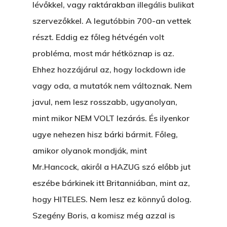
lévőkkel, vagy raktárakban illegális bulikat
szervezőkkel. A legutóbbin 700-an vettek
részt. Eddig ez főleg hétvégén volt
probléma, most már hétköznap is az.
Ehhez hozzájárul az, hogy lockdown ide
vagy oda, a mutatók nem változnak. Nem
Főoldal
javul, nem lesz rosszabb, ugyanolyan,
mint mikor NEM VOLT lezárás. És ilyenkor
Bolt
ugye nehezen hisz bárki bármit. Főleg,
Könyveim
amikor olyanok mondják, mint
Mr.Hancock, akiről a HAZUG szó előbb jut
Novellák
A Veszett Ügy
eszébe bárkinek itt Britanniában, mint az,
Szerelem És…
Rólam
hogy HITELES. Nem lesz ez könnyű dolog.
Novellák
Szegény Boris, a komisz még azzal is
A Jóember
Álomszekrény