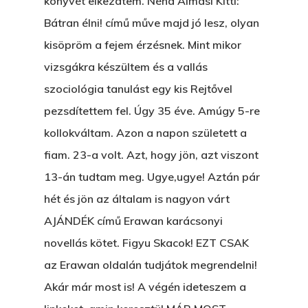
könyvét elkezdtem. Néha Almási Kitti:
Bátran élni! című műve majd jó lesz, olyan
kisöpröm a fejem érzésnek. Mint mikor
vizsgákra készültem és a vallás
szociológia tanulást egy kis Rejtővel
pezsdítettem fel. Úgy 35 éve. Amúgy 5-re
kollokváltam. Azon a napon született a
fiam. 23-a volt. Azt, hogy jön, azt viszont
13-án tudtam meg. Ugye,ugye! Aztán pár
hét és jön az általam is nagyon várt
AJÁNDÉK című Erawan karácsonyi
novellás kötet. Figyu Skacok! EZT CSAK
az Erawan oldalán tudjátok megrendelni!
Akár már most is! A végén ideteszem a