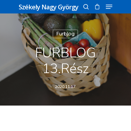
Székely Nagy György
Üss egy entert a kereséshez, vagy nyomd
Furblog
meg az ESC gombot a bezáráshoz
FURBLOG
13.rész
2020.11.17.