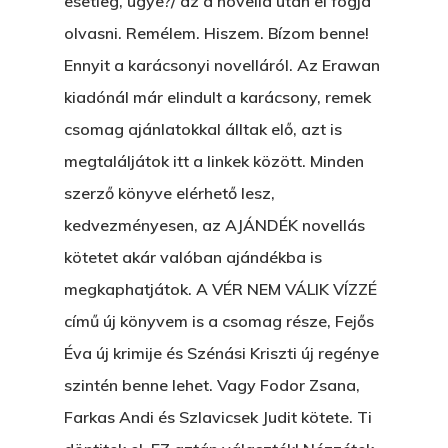
esetleg, ugye?/ az a novella után el fogja
olvasni. Remélem. Hiszem. Bízom benne!
Ennyit a karácsonyi novelláról. Az Erawan
kiadónál már elindult a karácsony, remek
csomag ajánlatokkal álltak elő, azt is
megtaláljátok itt a linkek között. Minden
szerző könyve elérhető lesz,
kedvezményesen, az AJÁNDÉK novellás
kötetet akár valóban ajándékba is
megkaphatjátok. A VÉR NEM VÁLIK VÍZZÉ
című új könyvem is a csomag része, Fejős
Éva új krimije és Szénási Kriszti új regénye
szintén benne lehet. Vagy Fodor Zsana,
Farkas Andi és Szlavicsek Judit kötete. Ti