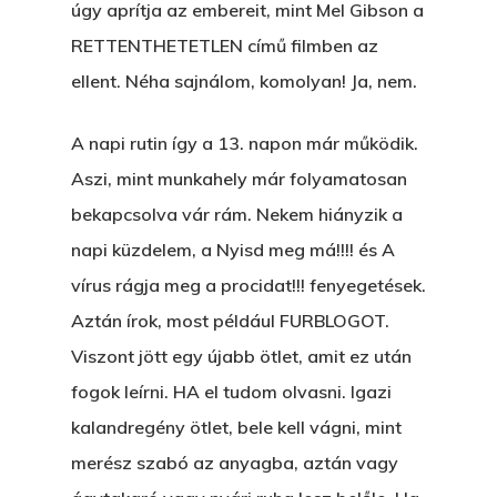
úgy aprítja az embereit, mint Mel Gibson a
RETTENTHETETLEN című filmben az
ellent. Néha sajnálom, komolyan! Ja, nem.
A napi rutin így a 13. napon már működik.
Aszi, mint munkahely már folyamatosan
bekapcsolva vár rám. Nekem hiányzik a
napi küzdelem, a Nyisd meg má!!!! és A
vírus rágja meg a procidat!!! fenyegetések.
Aztán írok, most például FURBLOGOT.
Viszont jött egy újabb ötlet, amit ez után
fogok leírni. HA el tudom olvasni. Igazi
kalandregény ötlet, bele kell vágni, mint
merész szabó az anyagba, aztán vagy