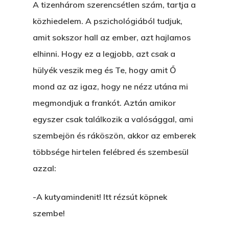
A tizenhárom szerencsétlen szám, tartja a
közhiedelem. A pszichológiából tudjuk,
amit sokszor hall az ember, azt hajlamos
elhinni. Hogy ez a legjobb, azt csak a
hülyék veszik meg és Te, hogy amit Ő
mond az az igaz, hogy ne nézz utána mi
megmondjuk a frankót. Aztán amikor
egyszer csak találkozik a valósággal, ami
szembejön és ráköszön, akkor az emberek
többsége hirtelen felébred és szembesül
azzal:
-A kutyamindenit! Itt rézsút köpnek
szembe!