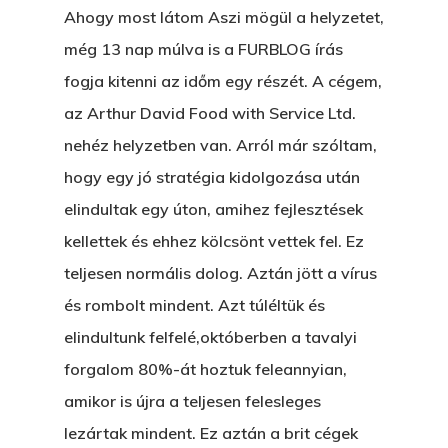
Ahogy most látom Aszi mögül a helyzetet,
még 13 nap múlva is a FURBLOG írás
fogja kitenni az időm egy részét. A cégem,
az Arthur David Food with Service Ltd.
nehéz helyzetben van. Arról már szóltam,
hogy egy jó stratégia kidolgozása után
elindultak egy úton, amihez fejlesztések
kellettek és ehhez kölcsönt vettek fel. Ez
teljesen normális dolog. Aztán jött a vírus
és rombolt mindent. Azt túléltük és
elindultunk felfelé,októberben a tavalyi
forgalom 80%-át hoztuk feleannyian,
amikor is újra a teljesen felesleges
lezártak mindent. Ez aztán a brit cégek