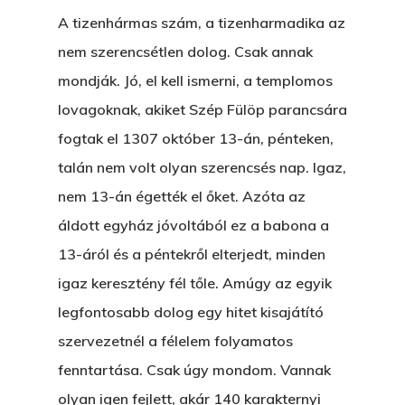
A tizenhármas szám, a tizenharmadika az
nem szerencsétlen dolog. Csak annak
mondják. Jó, el kell ismerni, a templomos
lovagoknak, akiket Szép Fülöp parancsára
fogtak el 1307 október 13-án, pénteken,
talán nem volt olyan szerencsés nap. Igaz,
nem 13-án égették el őket. Azóta az
áldott egyház jóvoltából ez a babona a
13-áról és a péntekről elterjedt, minden
igaz keresztény fél tőle. Amúgy az egyik
legfontosabb dolog egy hitet kisajátító
szervezetnél a félelem folyamatos
fenntartása. Csak úgy mondom. Vannak
olyan igen fejlett, akár 140 karakternyi