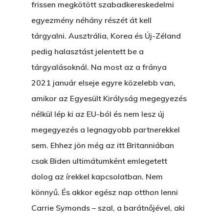
frissen megkötött szabadkereskedelmi
Egy Hitelt, Ödön?
egyezmény néhány részét át kell
ELMENT A VILLAMOS
tárgyalni. Ausztrália, Korea és Új-Zéland
pedig halasztást jelentett be a
EGY BANKOT, ÖDÖN?
tárgyalásoknál. Na most az a fránya
GYERE VELEM
2021 január elseje egyre közelebb van,
KÖNYVESBOLTBA, ANY
amikor az Egyesült Királyság megegyezés
A „BECSÜLETES” ÜGY
nélkül lép ki az EU-ból és nem lesz új
megegyezés a legnagyobb partnerekkel
Hogyan Tudta Feladni 
sem. Ehhez jön még az itt Britanniában
Egyházasmordízomad
csak Biden ultimátumként emlegetett
Kartalherczeghy Aurél
dolog az írekkel kapcsolatban. Nem
könnyű. És akkor egész nap otthon lenni
Carrie Symonds – szal, a barátnőjével, aki