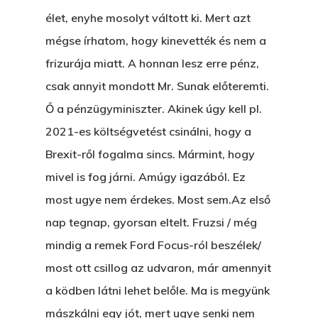
élet, enyhe mosolyt váltott ki. Mert azt
ÁRULÓ!
mégse írhatom, hogy kinevették és nem a
A Kaszinó
frizurája miatt. A honnan lesz erre pénz,
csak annyit mondott Mr. Sunak előteremti.
AZ IGAZI AJÁNDÉK
Ő a pénzügyminiszter. Akinek úgy kell pl.
Párizs És Újra MI
2021-es költségvetést csinálni, hogy a
Egy Hitelt, Ödön?
Brexit-ről fogalma sincs. Mármint, hogy
mivel is fog járni. Amúgy igazából. Ez
ELMENT A VILLAMOS
most ugye nem érdekes. Most sem.Az első
EGY BANKOT, ÖDÖN?
nap tegnap, gyorsan eltelt. Fruzsi / még
GYERE VELEM
mindig a remek Ford Focus-ról beszélek/
KÖNYVESBOLTBA, ANY
most ott csillog az udvaron, már amennyit
a ködben látni lehet belőle. Ma is megyünk
A „BECSÜLETES” ÜGY
mászkálni egy jót, mert ugye senki nem