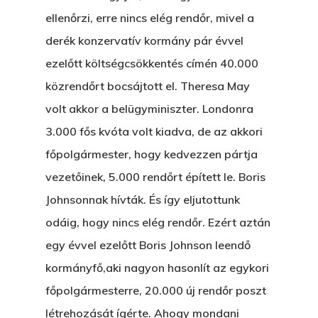
Hogyan Tudta Feladni 
ellenőrzi, erre nincs elég rendőr, mivel a
Egyházasmordízomad
derék konzervatív kormány pár évvel
Kartalherczeghy Aurél
ezelőtt költségcsökkentés címén 40.000
közrendőrt bocsájtott el. Theresa May
volt akkor a belügyminiszter. Londonra
3.000 fős kvóta volt kiadva, de az akkori
főpolgármester, hogy kedvezzen pártja
vezetőinek, 5.000 rendőrt épített le. Boris
Johnsonnak hívták. És így eljutottunk
odáig, hogy nincs elég rendőr. Ezért aztán
egy évvel ezelőtt Boris Johnson leendő
kormányfő,aki nagyon hasonlít az egykori
főpolgármesterre, 20.000 új rendőr poszt
létrehozását ígérte. Ahogy mondani