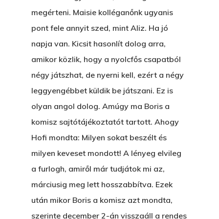
Wow Look At This!
megérteni. Maisie kolléganőnk ugyanis
KI-BEJÁRAT
pont fele annyit szed, mint Aliz. Ha jó
This is an optional, highl
És Akkor A Balta
napja van. Kicsit hasonlít dolog arra,
customizable off canvas 
amikor közlik, hogy a nyolcfős csapatból
A Pitli
négy játszhat, de nyerni kell, ezért a négy
About Salient
Pofád, Az Van!
leggyengébbet küldik be játszani. Ez is
The Castle
olyan angol dolog. Amúgy ma Boris a
Ment A Hűtlen
Unit 345
komisz sajtótájékoztatót tartott. Ahogy
Egy Be-Fektetést, Ödö
2500 Castle Dr
Hofi mondta: Milyen sokat beszélt és
Manhattan, NY
FELICITÁ
milyen keveset mondott! A lényeg elvileg
a furlogh, amiről már tudjátok mi az,
Betli
T:
+216 (0)40 3629 475
márciusig meg lett hosszabbítva. Ezek
E:
hello@themenectar.c
Egy Világbajnokságot,
után mikor Boris a komisz azt mondta,
VOLT EGYSZER EGY KI
szerinte december 2-án visszaáll a rendes