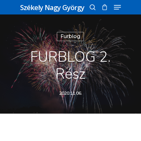
Székely Nagy György
Üss egy entert a kereséshez, vagy nyomd
Furblog
meg az ESC gombot a bezáráshoz
FURBLOG 2.
Rész
2020.11.06.