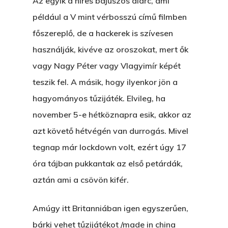
Az egyik a híres bajuszos álarc, ami
például a V mint vérbosszú című filmben
főszereplő, de a hackerek is szívesen
használják, kivéve az oroszokat, mert ők
vagy Nagy Péter vagy Vlagyimír képét
teszik fel. A másik, hogy ilyenkor jön a
hagyományos tűzijáték. Elvileg, ha
november 5-e hétköznapra esik, akkor az
azt követő hétvégén van durrogás. Mivel
tegnap már lockdown volt, ezért úgy 17
óra tájban pukkantak az első petárdák,
aztán ami a csövön kifér.
Főoldal
Amúgy itt Britanniában igen egyszerűen,
Bolt
bárki vehet tűzijátékot /made in china