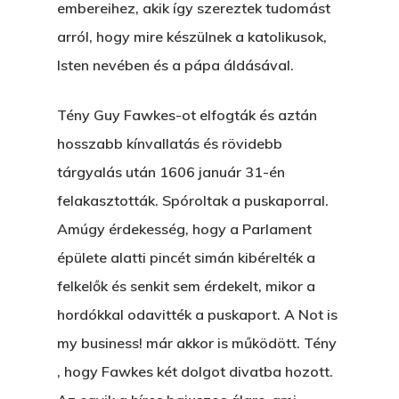
embereihez, akik így szereztek tudomást
arról, hogy mire készülnek a katolikusok,
Isten nevében és a pápa áldásával.
Tény Guy Fawkes-ot elfogták és aztán
hosszabb kínvallatás és rövidebb
tárgyalás után 1606 január 31-én
felakasztották. Spóroltak a puskaporral.
Amúgy érdekesség, hogy a Parlament
épülete alatti pincét simán kibérelték a
felkelők és senkit sem érdekelt, mikor a
hordókkal odavitték a puskaport. A Not is
my business! már akkor is működött. Tény
, hogy Fawkes két dolgot divatba hozott.