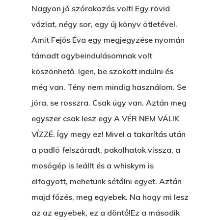
Nagyon jó szórakozás volt! Egy rövid
vázlat, négy sor, egy új könyv ötletével.
Amit Fejős Éva egy megjegyzése nyomán
támadt agybeindulásomnak volt
köszönhető. Igen, be szokott indulni és
még van. Tény nem mindig használom. Se
jóra, se rosszra. Csak úgy van. Aztán meg
egyszer csak lesz egy A VÉR NEM VÁLIK
VÍZZÉ. Így megy ez! Mivel a takarítás után
a padló felszáradt, pakolhatok vissza, a
mosógép is leállt és a whiskym is
elfogyott, mehetünk sétálni egyet. Aztán
majd főzés, meg egyebek. Na hogy mi lesz
az az egyebek, ez a döntő!Ez a második