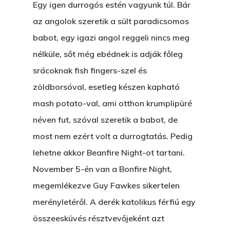
Egy igen durrogós estén vagyunk túl. Bár
az angolok szeretik a sült paradicsomos
babot, egy igazi angol reggeli nincs meg
nélküle, sőt még ebédnek is adják főleg
srácoknak fish fingers-szel és
zöldborsóval, esetleg készen kapható
mash potato-val, ami otthon krumplipüré
néven fut, szóval szeretik a babot, de
most nem ezért volt a durrogtatás. Pedig
lehetne akkor Beanfire Night-ot tartani.
November 5-én van a Bonfire Night,
megemlékezve Guy Fawkes sikertelen
merényletéről. A derék katolikus férfiú egy
összeesküvés résztvevőjeként azt