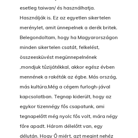
esetleg taiwan/ és használhatja.
Könyveim
Használják is. Ez az egyetlen sikertelen
Novellák
A Veszett Ügy
merénylet, amit ünnepelnek a derék britek.
Belegondoltam, hogy ha Magyarországon
Szerelem És…
Rólam
Novellák
minden sikertelen csatát, felkelést,
A Jóember
Álomszekrény
Blog
összeesküvést megünnepelnének
,mondjuk tűzijátékkal, akkor egész évben
A Vér Nem Válik Vízzé
Eltojtuk Nyuszi
Feliratkozás
Bristolt Látni
mennének a rakéták az égbe. Más ország,
Egy Nyár
EGY LAKTANYÁT, ÖDÖ
más kultúra.Még a cégem furlogh-jával
Kapcsolat
Ajándék – Karácsonyi
kapcsolatban. Tegnap kiderült, hogy az
A PESTIA
Bakker Gyuri
Történetek
egykor tizennégy fős csapatunk, ami
Az Elveszett Fejezet
tegnapelőtt még nyolc fős volt, mára négy
Hírek
Akkor És Ott
főre apadt. Három délelőtt van, egy
délután. Hogy Ő miért, azt megint nehéz
Nem Szégyen Az