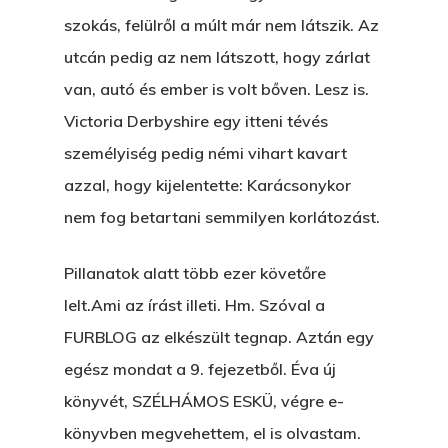
szokás, felülről a múlt már nem látszik. Az
utcán pedig az nem látszott, hogy zárlat
van, autó és ember is volt bőven. Lesz is.
Victoria Derbyshire egy itteni tévés
személyiség pedig némi vihart kavart
azzal, hogy kijelentette: Karácsonykor
nem fog betartani semmilyen korlátozást.
Pillanatok alatt több ezer követőre
lelt.Ami az írást illeti. Hm. Szóval a
FURBLOG az elkészült tegnap. Aztán egy
egész mondat a 9. fejezetből. Éva új
könyvét, SZÉLHÁMOS ESKÜ, végre e-
könyvben megvehettem, el is olvastam.